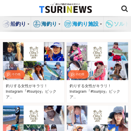
コ
ン
テ
船釣り
海釣り
海釣り施設
ソルト
ン
ツ
へ
ス
キ
ッ
プ
その他
その他
釣りする女性がキラリ！
釣りする女性がキラリ！
Instagram『#tsurijoy』ピック
Instagram『#tsurijoy』ピック
ア…
ア…