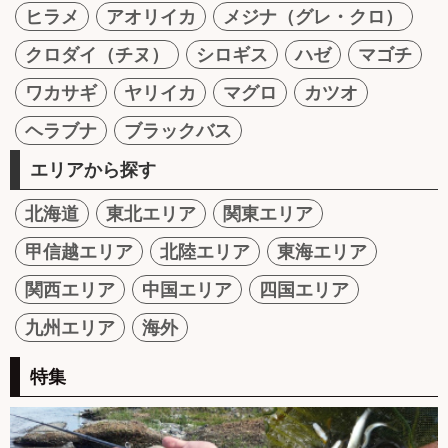
ヒラメ
アオリイカ
メジナ（グレ・クロ）
クロダイ（チヌ）
シロギス
ハゼ
マゴチ
ワカサギ
ヤリイカ
マグロ
カツオ
ヘラブナ
ブラックバス
エリアから探す
北海道
東北エリア
関東エリア
甲信越エリア
北陸エリア
東海エリア
関西エリア
中国エリア
四国エリア
九州エリア
海外
特集