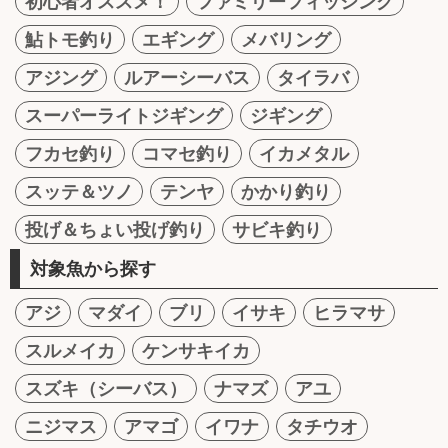
初心者オススメ！
ファミリーフィッシング
鮎トモ釣り
エギング
メバリング
アジング
ルアーシーバス
タイラバ
スーパーライトジギング
ジギング
フカセ釣り
コマセ釣り
イカメタル
スッテ＆ツノ
テンヤ
かかり釣り
投げ＆ちょい投げ釣り
サビキ釣り
対象魚から探す
アジ
マダイ
ブリ
イサキ
ヒラマサ
スルメイカ
ケンサキイカ
スズキ（シーバス）
ナマズ
アユ
ニジマス
アマゴ
イワナ
タチウオ