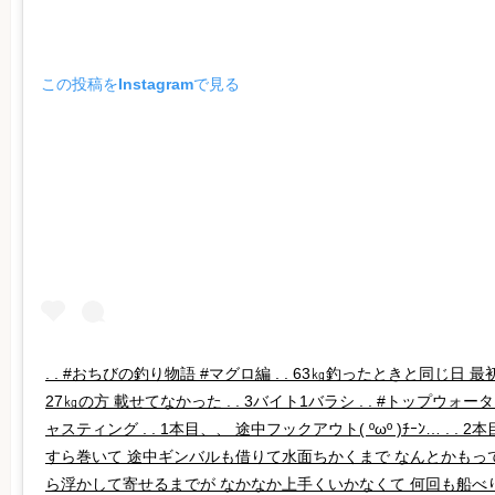
この投稿をInstagramで見る
. . #おちびの釣り物語 #マグロ編 . . 63㎏釣ったときと同じ日
27㎏の方 載せてなかった . . 3バイト1バラシ . . #トップウォ
ャスティング . . 1本目、、 途中フックアウト( ºωº )ﾁｰﾝ… . .
すら巻いて 途中ギンバルも借りて水面ちかくまで なんとかもって
ら浮かして寄せるまでが なかなか上手くいかなくて 何回も船べり