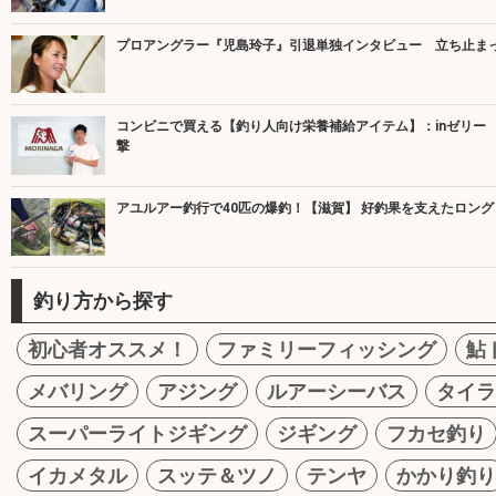
プロアングラー『児島玲子』引退単独インタビュー 立ち止ま
コンビニで買える【釣り人向け栄養補給アイテム】：inゼリー
撃
アユルアー釣行で40匹の爆釣！【滋賀】 好釣果を支えたロン
釣り方から探す
初心者オススメ！
ファミリーフィッシング
鮎
メバリング
アジング
ルアーシーバス
タイラ
スーパーライトジギング
ジギング
フカセ釣り
イカメタル
スッテ＆ツノ
テンヤ
かかり釣り