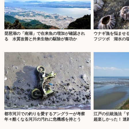
琵琶湖の「南湖」で在来魚の増加が確認され
ウナギ漁を悩ませ
る 水質改善と外来生物の駆除が奏功か
フジツボ 湖水の
都市河川での釣りを愛するアングラーが考察
江戸の伝統漁法「
年々酷くなる河川の汚れに危機感を持とう
超楽しかった！ 迷