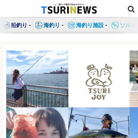
コ
ン
テ
船釣り
海釣り
海釣り施設
ソルト
ン
ツ
へ
ス
キ
ッ
プ