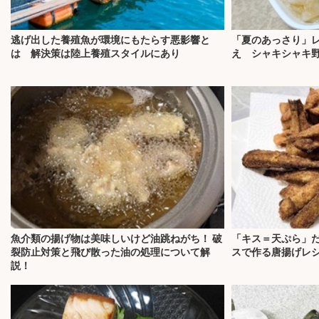
逃げ出した養殖魚が環境にもたらす悪影響と
「夏のあっさり」
は 解決策は陸上養殖スタイルにあり
え シャキシャキ
魚介類の揚げ物は美味しいけど油跳ねがち！ 破
「キス＝天ぷら」だ
裂防止対策と飛び散った油の処理について解
スで作る唐揚げレ
説！