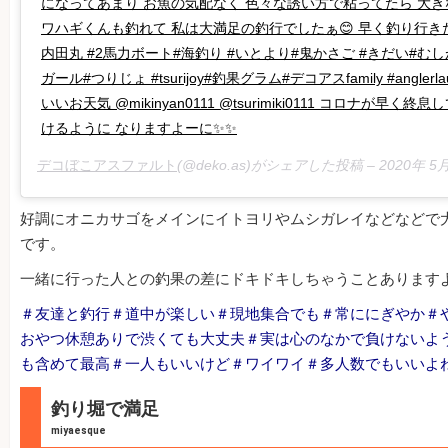
になってあまり お魚の気配なく 色々な誘い方で粘ってたら 大き
ワハギくんも釣れて 私は大満足の釣行でしたぁ😊 早く釣り行きた
内田丸 #2馬力ボート#海釣り #いとより#鬼かさご #きだい#むしか
ガール#つりじょ #tsurijoy#釣果グラム#デコアスfamily #angle
いいお天気 @mikinyan0111 @tsurimiki0111 コロナが早く
けるように なりますよーに✨✨
デコぼこアスファルト
(@deko.as)がシェアした投稿 –
2020年 
好調にオニカサゴをメインにイトヨリやムシガレイなどなどで
です。
一緒に行った人との釣果の差にドキドキしちゃうことあります
＃友達と釣行＃道中が楽しい＃現地集合でも＃常ににぎやか＃
おやつ休憩ありで渋くても大丈夫＃実は心のなかで負けないよ
も含めて最高＃一人もいいけど＃ワイワイ＃多人数でもいいよ
釣り堀で満足
miyaesque