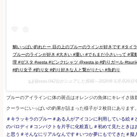
鯛いっぱい釣れたー 目の上のブルーのラインが好きです #タイラハ
ブルーのラインが好き #大きい #重い #でもまだ小さいって #電
理 #ゼスタ #xesta #ピンクtシャツ @xesta.jp #釣りガール #tsu
#釣り女子 #釣り女 #釣り好きな人と繋がりたい #魚釣り
s.i
(@ssss.0421)がシェアした投稿 –
2020年 5月月20日
ブルーのアイラインに体の斑点はオレンジの魚体にキレイさ抜
クーラーにいっぱいの釣果が詰まった様子が２枚目にあります
＃キラッキラのブルー＃ある人がアイコンに利用している絵＃
のパロディ＃コンパクトを片手に化粧直し＃初めて見たときは
と思う＃そんなにリアルなんです＃いつか夢にもでてきた＃擬