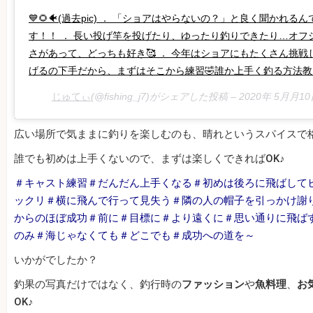
💙🌻🐠(過去pic) ． 「ショアはやらないの？」と良く聞かれる
す！！ ． 長い投げ竿を投げたり、ゆったり釣りできたり…オ
さがあって、どっちも好き🥰 ． 今年はショアにもたくさん挑戦し
げるの下手だから、まずはそこから練習🤣誰か上手く釣る方法教
じゅてぃ
(@fishing_j7)がシェアした投稿 –
2020年 5月月1
広い場所で気ままに釣りを楽しむのも、晴れというスパイスで
誰でも初めは上手くないので、まずは楽しくできればOK♪
＃キャスト練習＃だんだん上手くなる＃初めは後ろに飛ばして
ックリ＃横に飛んで行って見失う＃隣の人の帽子を引っかけ謝り
からのほぼ成功＃前に＃目標に＃より遠くに＃思い通りに飛ば
のみ＃海じゃなくても＃どこでも＃成功への道を～
いかがでしたか？
釣果の写真だけではなく、釣行時の
ファッション
や
魚料理
、
お
OK♪