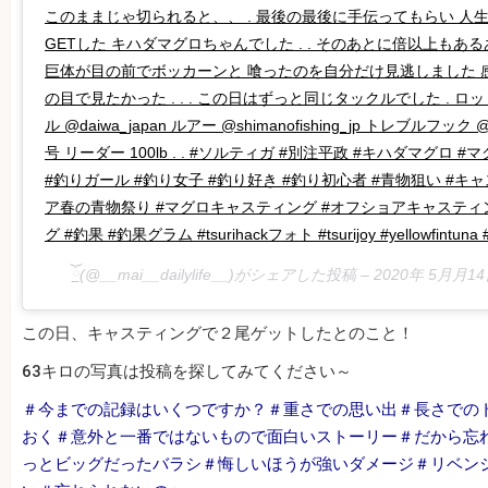
このままじゃ切られると、、 . 最後の最後に手伝ってもらい 人生
GETした キハダマグロちゃんでした . . そのあとに倍以上もあるあの
巨体が目の前でボッカーンと 喰ったのを自分だけ見逃しました
の目で見たかった . . . この日はずっと同じタックルでした . ロッド @
ル @daiwa_japan ルアー @shimanofishing_jp トレブルフック @de
号 リーダー 100lb . . #ソルティガ #別注平政 #キハダマグロ #
#釣りガール #釣り女子 #釣り好き #釣り初心者 #青物狙い #キャ
ア春の青物祭り #マグロキャスティング #オフショアキャスティン
グ #釣果 #釣果グラム #tsurihackフォト #tsurijoy #yellowfintuna #b
ོ
(@__mai__dailylife__)がシェアした投稿 –
2020年 5月月1
この日、キャスティングで２尾ゲットしたとのこと！
63キロの写真は投稿を探してみてください～
＃今までの記録はいくつですか？＃重さでの思い出＃長さでの
おく＃意外と一番ではないもので面白いストーリー＃だから忘
っとビッグだったバラシ＃悔しいほうが強いダメージ＃リベン