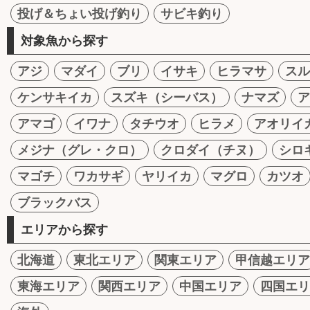
投げ＆ちょい投げ釣り
サビキ釣り
対象魚から探す
アジ
マダイ
ブリ
イサキ
ヒラマサ
スル
ケンサキイカ
スズキ（シーバス）
ナマズ
ア
アマゴ
イワナ
タチウオ
ヒラメ
アオリイ
メジナ（グレ・クロ）
クロダイ（チヌ）
シロ
マゴチ
ワカサギ
ヤリイカ
マグロ
カツオ
ブラックバス
エリアから探す
北海道
東北エリア
関東エリア
甲信越エリア
東海エリア
関西エリア
中国エリア
四国エリ