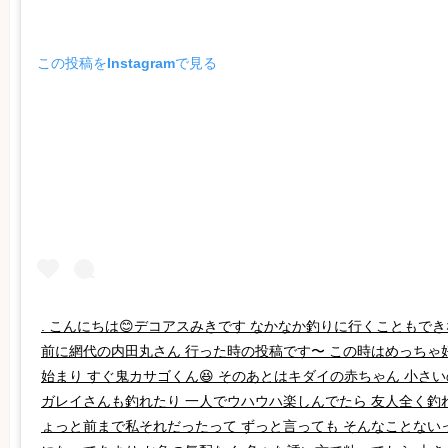
この投稿をInstagramで見る
. こんにちは😊デコアスみきです なかなか釣りに行くこともでき
前に網代の内田丸さん 行った時の投稿です〜 この時はめっちゃ好
始まり すぐ鬼カサゴくん😆 そのあとはキダイの赤ちゃん 小さ
ガレイさんも釣れたり 一人でウハウハ楽しんでたら 友人全く釣れ
ょっと前まで私それだったって ずっと言っても そんなことないっ