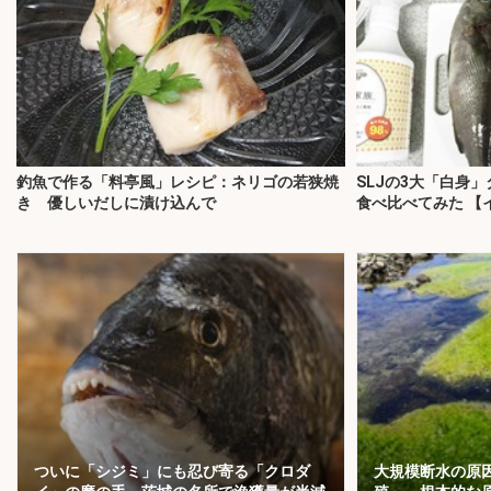
釣魚で作る「料亭風」レシピ：ネリゴの若狭焼
SLJの3大「白身
き 優しいだしに漬け込んで
食べ比べてみた 【
ついに「シジミ」にも忍び寄る「クロダ
大規模断水の原