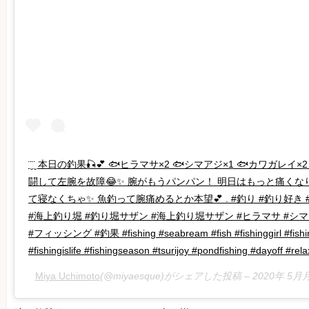
¨̮¨̮ 本日の釣果🎣💕 🐟ヒラマサ×2 🐟シマアジ×1 🐟カワガレイ
闘して左腕を故障😂✨ 腕がもうパンパン！ 明日はもっと痛くなり
て寝なくちゃ✨ 魚釣って腕痛めるとか本望💕 . #釣り #釣り好き 
#海上釣り堀 #釣り堀サザン #海上釣り堀サザン #ヒラマサ #シマア
#フィッシング #釣果 #fishing #seabream #fish #fishinggirl #fishing
#fishingislife #fishingseason #tsurijoy #pondfishing #dayoff #rela
Miya Uchimoto
(@miyaesque)がシェアした投稿 –
2020年 5月