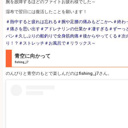
腕を故障するほどのファイトお疲れ様でした～
湿布で翌日には復活したことを願います！
＃熱中すると疲れは忘れる＃腕や足腰の痛みもどこかへ＃終わ
＃痛さを思い出す＃アドレナリンの仕業か＃凄すぎる＃ずーっ
パン＃久しぶりの船釣りで全身筋肉痛＃後からやってくる＃次
り！？＃ストレッチ＃お風呂で＃リラックス～
青空に向かって
fishing_j7
のんびりと青空のもとで楽しんだのはfishing_j7さん。