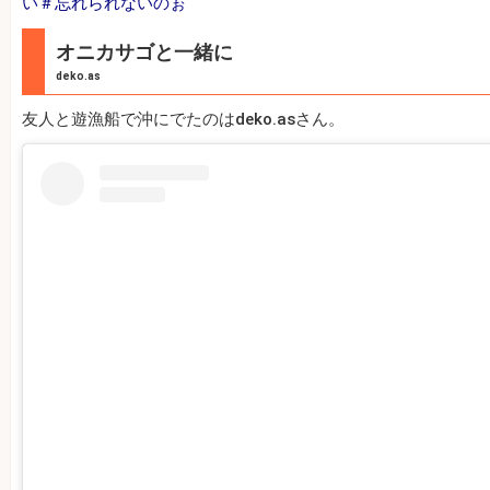
い＃忘れられないのぉ
オニカサゴと一緒に
deko.as
友人と遊漁船で沖にでたのはdeko.asさん。