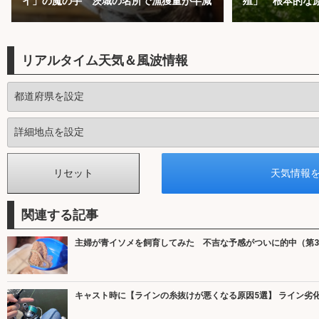
イ」の魔の手 茨城の名所で漁獲量が半減
殖」 根本的な
リアルタイム天気＆風波情報
関連する記事
主婦が青イソメを飼育してみた 不吉な予感がついに的中（第
キャスト時に【ラインの糸抜けが悪くなる原因5選】 ライン劣