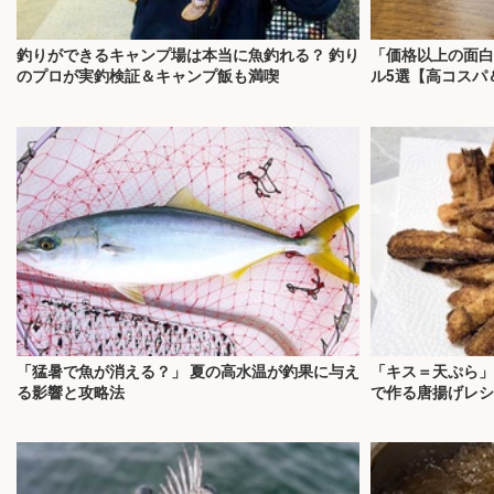
釣りができるキャンプ場は本当に魚釣れる？ 釣り
「価格以上の面白
のプロが実釣検証＆キャンプ飯も満喫
ル5選【高コスパ
「猛暑で魚が消える？」 夏の高水温が釣果に与え
「キス＝天ぷら」
る影響と攻略法
で作る唐揚げレシ