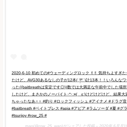
2020-6-10 初めての#ウェーディングロック ✌︎︎✌︎︎ 気持ちよすぎた~
たけど、AVG30あるなしの子が12本( ‘ཫ’ )計13本！！いろ
った((baitbreathは安定です◎))数では大満足な午前中でし
したけど、まさかのノーバイト･*･:≡( ε:)けどけどけど、結果
ちゃったなあ‍♀️‍♀️ #釣り #ロックフィッシュ #アイナメ #ドラグ
#baitbreath #ベイトブレス #apia #アピア #ラムソーダ #夏
#tsurijoy #row_25 #
mao
(@row_25_wao)がシェアした投稿 –
2020年 6月月