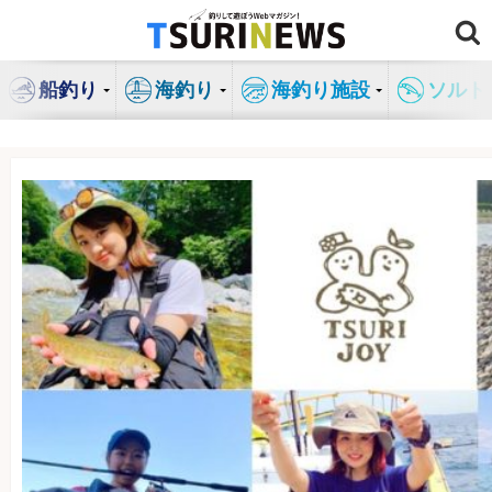
コ
ン
テ
船釣り
海釣り
海釣り施設
ソルト
ン
ツ
へ
ス
キ
ッ
プ