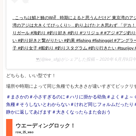
. こっちは鯖と鯵のW✌️ . 時期によると思うんだけど 東京湾の
湾のアジは大きくてびっくり✨ . 釣り上げたとき思わず 「デカ！
りガール #海釣り #釣り好き #釣り #ツリジョ # #アジ #アシ
い #釣り好きと繋がりたい #釣果 #fishing #fishinggirl #アン
子 #釣り女子 #船釣り #釣りスタグラム #釣り行きたい #tsurijoy
❤︎
(@lee_sfg)がシェアした投稿 –
2020年 6月月9日
どちらも、いい型です！
場所や時期によって同じ魚種でも大きさが違いすぎてビックリ
＃まさかの＃小さすぎるのに＃ハリに掛かる幼魚＃よく＃よ～
魚種＃そうしないとわからない＃けれど同じフォルムだったり
静かに返してあげます＃大きくなったらまた会おう
ウエーディングロック！
row_25_wao