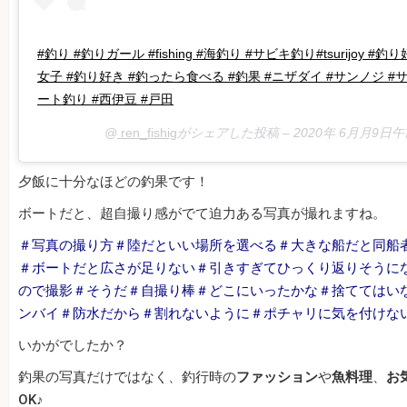
#釣り #釣りガール #fishing #海釣り #サビキ釣り#tsurijoy
女子 #釣り好き #釣ったら食べる #釣果 #ニザダイ #サンノジ #
ート釣り #西伊豆 #戸田
@
ren_fishig
がシェアした投稿 –
2020年 6月月9日午
夕飯に十分なほどの釣果です！
ボートだと、超自撮り感がでて迫力ある写真が撮れますね。
＃写真の撮り方＃陸だといい場所を選べる＃大きな船だと同船
＃ボートだと広さが足りない＃引きすぎてひっくり返りそうに
ので撮影＃そうだ＃自撮り棒＃どこにいったかな＃捨ててはい
ンバイ＃防水だから＃割れないように＃ポチャリに気を付けな
いかがでしたか？
釣果の写真だけではなく、釣行時の
ファッション
や
魚料理
、
お
OK♪