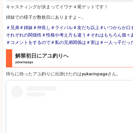
キャスティングが決まってイワナ４尾ゲットです！
姉妹での様子が数枚目にありますよ～。
＃兄弟＃姉妹＃仲良し＃ライバル＃友だち以上＃いつからか口
それぞれの関係性＃性格や考え方も違う＃それはもちろん個々
＃コメントをするので＃私の兄弟関係は＃実は＃一人っ子だっ
解禁初日にアユ釣りへ
yukarinpage
待ちに待ったアユ釣りに出掛けたのはyukarinpageさん。