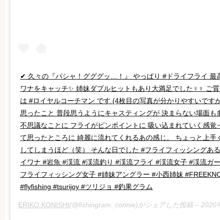
✔ 久々の『パシャ！グググッ…！』 やっぱり #ドライフライ 
ワナをキャッチ✨ 姉妹ダブルヒットもあり大満足でした‍♀️‍♀️ 
は #ロイヤルコーチマン です (4枚目の写真が分かりやすいで
思ったこと 普段思うようにキャスティングが 決まらない場面も
不思議なことに フライがピンポイントに 吸い込まれていく感覚
て思ったところに 綺麗に流れてくれるあの感じ。 ちょっと上手く
してしまうほど（笑） そんな日でした #フライフィッシングある
イワナ #岩魚 #渓流 #渓流釣り #渓流フライ #渓流女子 #渓流ガー
フライフィッシング女子 #姉妹アングラー #小西姉妹 #FREEKNOT #Ha
#flyfishing #tsurijoy #ツリジョ #釣果グラム
ERIKO.KONISHI
(@fishingram_connie)がシェアした投稿 –
202