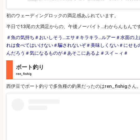
初のウェーディングロックの満足感あふれています。
半日で13尾の大満足からの、午後ノーバイト…わからんもんで
＃魚の気持ち＃おいしそう…エサ＃キラキラ…ルアー＃水面の
れは食べてはいけない＃騙されないぞ＃美味しくない＃にせも
んだろう＃気になるものが＃あそこにあるよ＃スイ～ィ＃
ボート釣り
ren_fishig
西伊豆でボート釣りで多魚種の釣果だったのはren_fishigさん