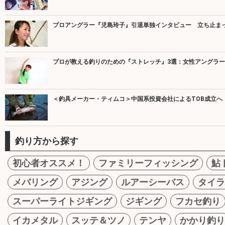
プロアングラー『児島玲子』引退単独インタビュー 立ち止ま
プロが教える釣りのための『ストレッチ』3選：女性アングラ
＜釣具メーカー・ティムコ＞中国系投資会社によるTOB成立へ
釣り方から探す
初心者オススメ！
ファミリーフィッシング
鮎
メバリング
アジング
ルアーシーバス
タイラ
スーパーライトジギング
ジギング
フカセ釣り
イカメタル
スッテ＆ツノ
テンヤ
かかり釣り