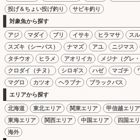
投げ＆ちょい投げ釣り
サビキ釣り
対象魚から探す
アジ
マダイ
ブリ
イサキ
ヒラマサ
スル
スズキ（シーバス）
ナマズ
アユ
ニジマス
タチウオ
ヒラメ
アオリイカ
メジナ（グレ・
クロダイ（チヌ）
シロギス
ハゼ
マゴチ
マグロ
カツオ
ヘラブナ
ブラックバス
エリアから探す
北海道
東北エリア
関東エリア
甲信越エリア
東海エリア
関西エリア
中国エリア
四国エリ
海外