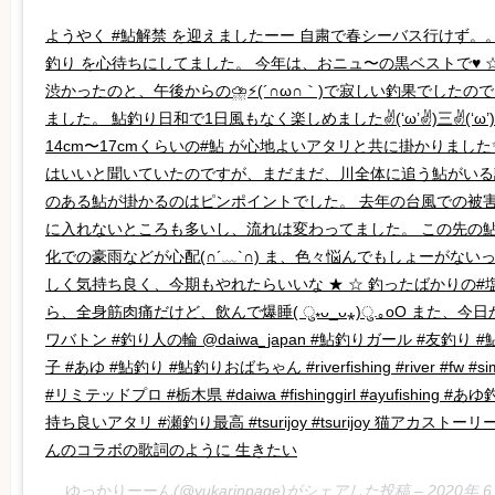
ようやく #鮎解禁 を迎えましたーー 自粛で春シーバス行けず。
釣り を心待ちにしてました。 今年は、おニュ〜の黒ベストで♥ 
渋かったのと、午後からの⛈️⚡(´∩ω∩｀)で寂しい釣果でしたので
ました。 鮎釣り日和で1日風もなく楽しめました✌(‘ω’✌)三✌(‘ω’)✌三(
14cm〜17cmくらいの#鮎 が心地よいアタリと共に掛かりまし
はいいと聞いていたのですが、まだまだ、川全体に追う鮎がい
のある鮎が掛かるのはピンポイントでした。 去年の台風での被
に入れないところも多いし、流れは変わってました。 この先の鮎
化での豪雨などが心配(∩´﹏`∩) ま、色々悩んでもしょーがないっ٩(๑❛ᴗ❛๑)۶できる時期に
しく気持ち良く、今期もやれたらいいな ★ ☆ 釣ったばかりの#塩焼
ら、全身筋肉痛だけど、飲んで爆睡( ु⁎ᴗ_ᴗ⁎)ु.｡oO また、今
ワバトン #釣り人の輪 @daiwa_japan #鮎釣りガール #友釣り
子 #あゆ #鮎釣り #鮎釣りおばちゃん #riverfishing #river #fw 
#リミテッドプロ #栃木県 #daiwa #fishinggirl #ayufishing
持ち良いアタリ #瀬釣り最高 #tsurijoy #tsurijoy 猫アカス
んのコラボの歌詞のように 生きたい
ゆっかりーーん
(@yukarinpage)がシェアした投稿 –
2020年