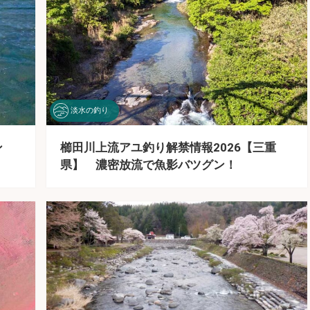
淡水の釣り
ン
櫛田川上流アユ釣り解禁情報2026【三重
県】 濃密放流で魚影バツグン！