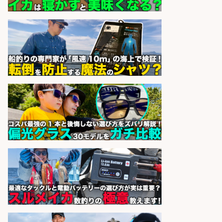
sponsored by 求人ボックス
日払いOKで即日収入/製造スタッフ/
「広島市佐伯区」「時給1,200円」
広島市佐伯区周辺でお魚のパック詰
めや品出しスタッフ/週4日〜OK×車
通勤OK×未経験歓迎/広島県/広島市
佐伯区
株式会社ホットスタッフ五日市
会社名
sponsored by 求人ボックス
精肉・青果・鮮魚販売/「志布志
市」「時給1,150円〜」志布志駅か
ら車5分/お魚のカットや商品の陳列
業務/残業少なめ×車通勤OK×時間選
べる/鹿児島県/志布志市
株式会社ホットスタッフ鹿児島
会社名