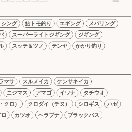
ッシング
鮎トモ釣り
エギング
メバリング
バ
スーパーライトジギング
ジギング
ル
スッテ＆ツノ
テンヤ
かかり釣り
ラマサ
スルメイカ
ケンサキイカ
ニジマス
アマゴ
イワナ
タチウオ
・クロ）
クロダイ（チヌ）
シロギス
ハゼ
グロ
カツオ
ヘラブナ
ブラックバス