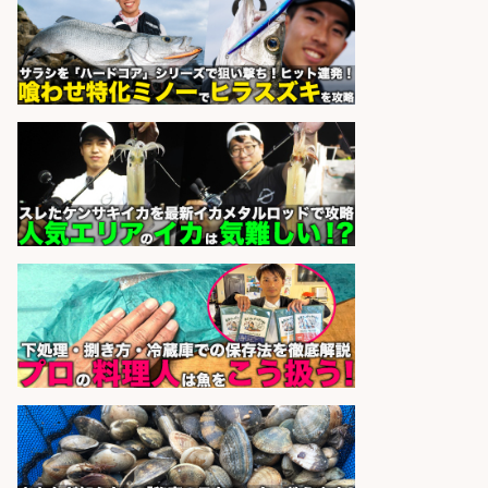
sponsored by 求人ボックス
日払いOKで即日収入/製造スタッフ/
「広島市佐伯区」「時給1,200円」
日払いOK!広島市佐伯区でお魚のパ
ック詰めや品出しスタッフ/未経験
歓迎×残業少なめ×週4日〜OK/広島
県/広島市西区
株式会社ホットスタッフ五日市
会社名
sponsored by 求人ボックス
日払いOKで即日収入/ライン作業員/
「堺市堺区」「時給1,600円」堺市
堺区の工場で自転車部品や釣り具の
組立/入社祝金10万円/未経験歓迎・
土日祝休みで年間休日126日・日払
いOK/大阪府