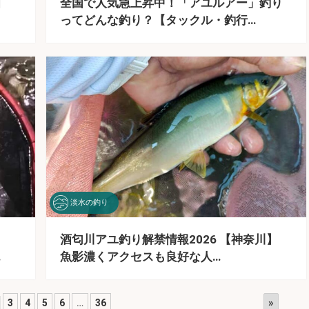
京】
全国で人気急上昇中！「アユルアー」釣り
ってどんな釣り？【タックル・釣行…
淡水の釣り
酒匂川アユ釣り解禁情報2026 【神奈川】
…
魚影濃くアクセスも良好な人…
»
3
4
5
6
…
36