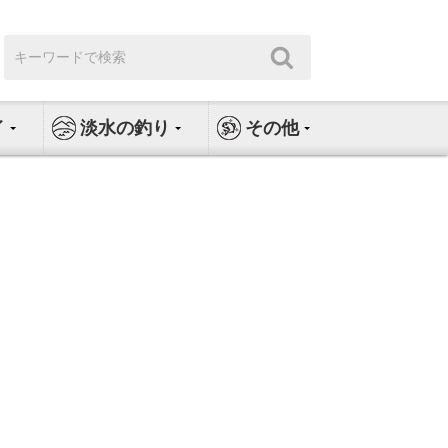
検
検
索:
索
イ
淡水の釣り
その他