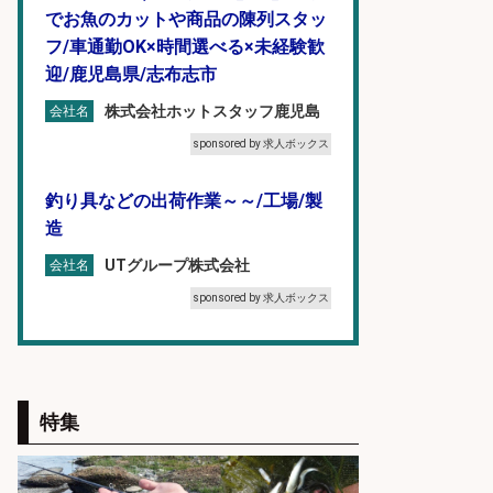
でお魚のカットや商品の陳列スタッ
フ/車通勤OK×時間選べる×未経験歓
迎/鹿児島県/志布志市
株式会社ホットスタッフ鹿児島
会社名
sponsored by 求人ボックス
釣り具などの出荷作業～～/工場/製
造
UTグループ株式会社
会社名
sponsored by 求人ボックス
営業事務/「大津市」「時給1,300
円」小野駅から徒歩6分/釣り具メー
カーの物流事務・営業アシスタン
特集
ト/残業なし×土日祝休み×大型連休
あり/滋賀県/大津市