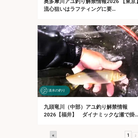
奥多摩川アユ釣り解禁情報2026 【東
流心狙いはラフティングに要…
淡水の釣り
九頭竜川（中部）アユ釣り解禁情報
2026【福井】 ダイナミックな瀬で掛
«
1
2