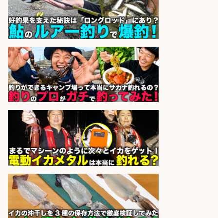
株式会社ホットスタッフ滋賀
会社名
sponsored by 求人ボックス
精肉・青果・鮮魚販売/「志布志
市」お魚のカットや商品の陳列スタ
ッフ/志布志市/「時給1,150円〜」/
未経験歓迎×残業少なめ×車通勤OK/
鹿児島県
株式会社ホットスタッフ鹿児島
会社名
sponsored by 求人ボックス
日払いOKで即日収入/軽作業・物流
その他/「9月末までの短期」釣り具
のピッキング作業など/残業少なめ/
日勤&土日休み/未経験OK!
UTエージェント株式会社 関西第
会社名
二CU