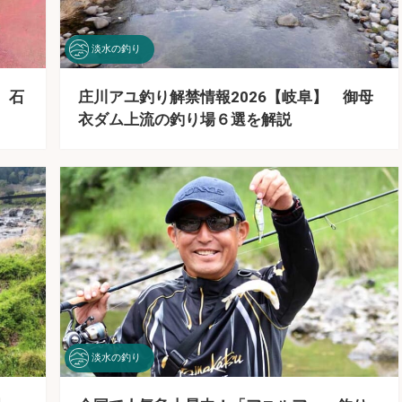
淡水の釣り
 石
庄川アユ釣り解禁情報2026【岐阜】 御母
衣ダム上流の釣り場６選を解説
淡水の釣り