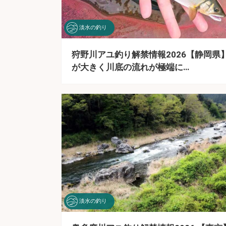
淡水の釣り
狩野川アユ釣り解禁情報2026【静岡県】
が大きく川底の流れが極端に…
淡水の釣り