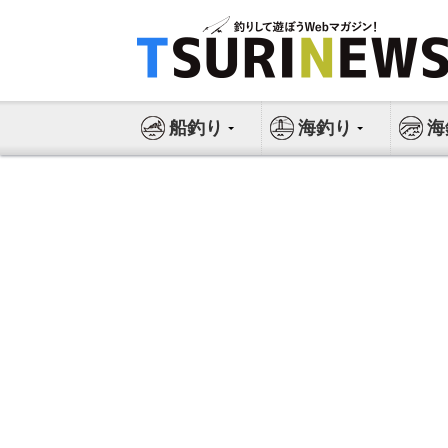
コ
ン
テ
ン
ツ
船釣り
海釣り
海
へ
ス
キ
ッ
プ