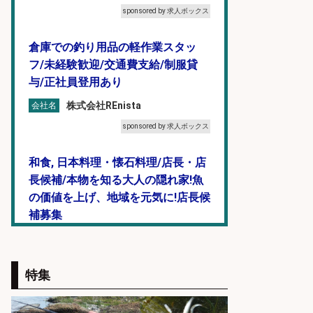
sponsored by 求人ボックス
倉庫での釣り用品の軽作業スタッ
フ/未経験歓迎/交通費支給/制服貸
与/正社員登用あり
株式会社REnista
会社名
sponsored by 求人ボックス
和食, 日本料理・懐石料理/店長・店
長候補/本物を知る大人の隠れ家!魚
の価値を上げ、地域を元気に!店長候
補募集
酒場あらかぶ 酒場あらかぶ
会社名
sponsored by 求人ボックス
特集
和食, 居酒屋/キッチンスタッフ/天草
の魚と馬刺しの店 キッチンスタッフ