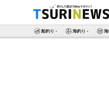
コ
ン
テ
ン
ツ
船釣り
海釣り
海
へ
ス
キ
ッ
プ