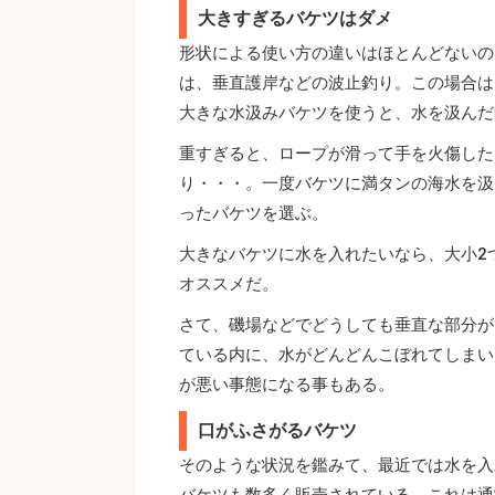
大きすぎるバケツはダメ
形状による使い方の違いはほとんどないの
は、垂直護岸などの波止釣り。この場合は
大きな水汲みバケツを使うと、水を汲んだ
重すぎると、ロープが滑って手を火傷した
り・・・。一度バケツに満タンの海水を汲
ったバケツを選ぶ。
大きなバケツに水を入れたいなら、大小2
オススメだ。
さて、磯場などでどうしても垂直な部分が
ている内に、水がどんどんこぼれてしまい
が悪い事態になる事もある。
口がふさがるバケツ
そのような状況を鑑みて、最近では水を入
バケツも数多く販売されている。これは通