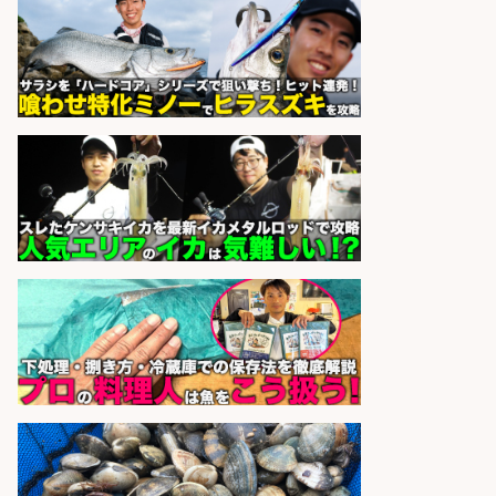
個室 肉バルvs魚バル DESIGN
会社名
FOOD MARKET 名古屋駅前店
sponsored by 求人ボックス
さらに求人情報を見る