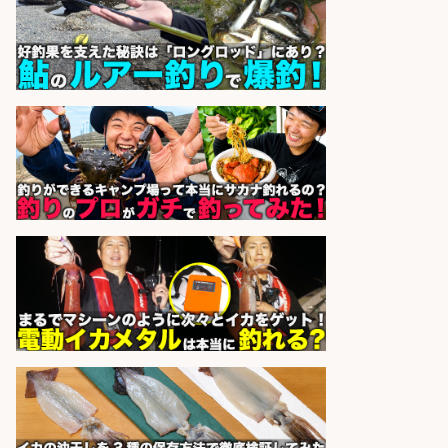
正社員募集
天草の魚と馬刺しの店 魚粋 天草
会社名
の魚と馬刺しの店 魚粋
sponsored by 求人ボックス
営業事務/釣り具メーカーでの営業
アシスタントのお仕事/残業なし/即
日勤務可/営業事務/軽作業
株式会社パソナ
会社名
sponsored by 求人ボックス
和食, 日本料理・懐石料理/店長・店
長候補/旬と手作りにこだわる!さか
なの価値を上げ、地域を元気に!店長
候補募集
博多 華吉 博多 華吉
会社名