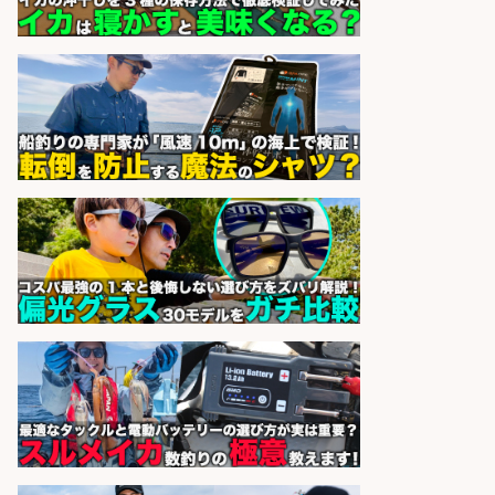
sponsored by 求人ボックス
釣り具メーカーでの釣り竿の販売促
進業務
株式会社天龍
会社名
sponsored by 求人ボックス
居酒屋/店長・店長候補/扱う魚は鮮
度抜群!大衆酒場で元気に働く店長候
補を募集
アカマル屋鮮魚店 溝の口店
会社名
sponsored by 求人ボックス
バル・バー, 創作・ダイニングバー/
キッチンスタッフ/名古屋駅/肉×魚
のバーでキッチンスタッフを募集!/
厳選素材使用