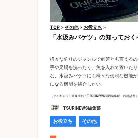
TOP
>
その他
>
お役立ち
>
「水汲みバケツ」の知っておく
様々な釣りのジャンルで必須とも言えるの
手や足場を洗ったり、魚を入れて置いたり
な、水汲みバケツにも様々な便利な機能が
になる機能を紹介したい。
（アイキャッチ画像撮影：TSURINEWS関西編集部・松村計吾
TSURINEWS編集部
お役立ち
その他