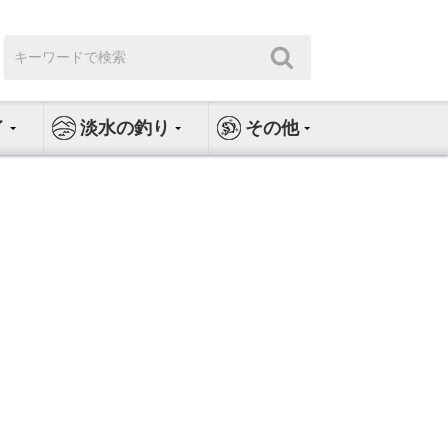
検
検
索:
索
イ
淡水の釣り
その他