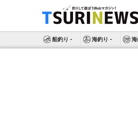
コ
ン
テ
ン
ツ
船釣り
海釣り
海
へ
ス
キ
ッ
プ