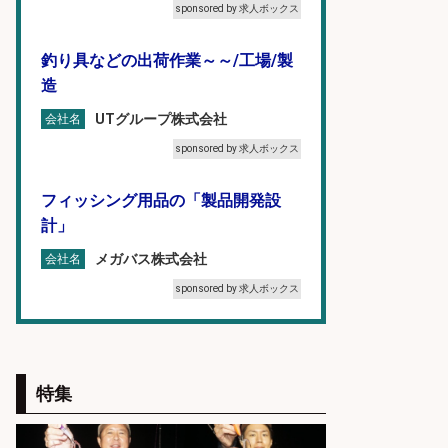
sponsored by 求人ボックス
釣り具などの出荷作業～～/工場/製
造
UTグループ株式会社
会社名
sponsored by 求人ボックス
フィッシング用品の「製品開発設
計」
メガバス株式会社
会社名
sponsored by 求人ボックス
WEBデザイナー・WEBディレクタ
ー/未経験OK 釣具店でSNS運用&動
画編集のお仕事
特集
株式会社スタッフサービス エン
会社名
ジニアガイド