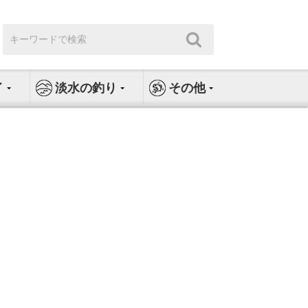
検
検
索:
索
イ
淡水の釣り
その他