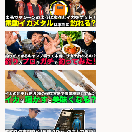
sponsored by 求人ボックス
福岡/未経験歓迎「ルート営業」/釣
り好き歓迎/インセンティブ
広松久水産株式会社
会社名
sponsored by 求人ボックス
釣り好き必見「釣具の設計開
発」/DAIWA公認製品/年休117日
株式会社スポーツライフプラネ
会社名
ッツ
sponsored by 求人ボックス
宮崎/魚や漁業に関わる現場・事務
の「総合職」 未経験可
宮崎県漁業協同組合連合会
会社名