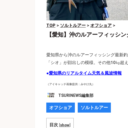
TOP
>
ソルトルアー
>
オフショア
>
【愛知】沖のルアーフィッシン
愛知県から沖のルアーフィッシング最新釣
「シオ」が顔出しの模様。その他10㎏超
●
愛知県のリアルタイム天気＆風波情報
（アイキャッチ画像提供：みやけ丸）
TSURINEWS編集部
オフショア
ソルトルアー
目次
[
show
]