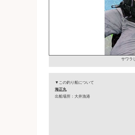
サワラ
▼この釣り船について
海正丸
出船場所：大井漁港