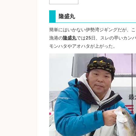
隆盛丸
簡単にはいかない伊勢湾ジギングだが、こ
漁港の
隆盛丸
では25日、スレの早いカン
モンハタやアオハタが上がった。