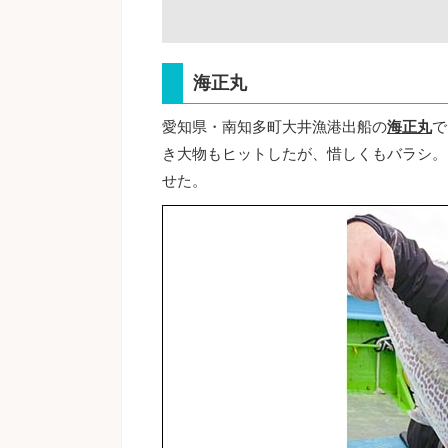
海正丸
愛知県・南知多町大井漁港出船の
海正丸
で
き大物もヒットしたが、惜しくもバラシ。ま
せた。