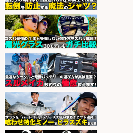
sponsored by 求人ボックス
和食, 日本料理・懐石料理/店長・店
長候補/旬と手作りにこだわる!さか
なの価値を上げ、地域を元気に!店長
候補募集
博多 華吉 博多 華吉
会社名
sponsored by 求人ボックス
魚の「バイヤー」貴方の目利きでヒ
ットを生む、裁量バイヤー募集
株式会社コムライン
会社名
sponsored by 求人ボックス
さらに求人情報を見る