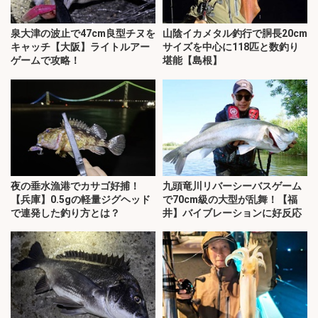
泉大津の波止で47cm良型チヌを
山陰イカメタル釣行で胴長20cm
キャッチ【大阪】ライトルアー
サイズを中心に118匹と数釣り
ゲームで攻略！
堪能【島根】
夜の垂水漁港でカサゴ好捕！
九頭竜川リバーシーバスゲーム
【兵庫】0.5gの軽量ジグヘッド
で70cm級の大型が乱舞！【福
で連発した釣り方とは？
井】バイブレーションに好反応