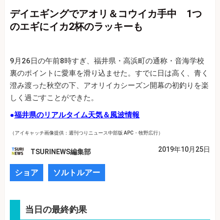
デイエギングでアオリ＆コウイカ手中 1つ
のエギにイカ2杯のラッキーも
9月26日の午前8時すぎ、福井県・高浜町の通称・音海学校
裏のポイントに愛車を滑り込ませた。すでに日は高く、青く
澄み渡った秋空の下、アオリイカシーズン開幕の初釣りを楽
しく過ごすことができた。
●
福井県のリアルタイム天気＆風波情報
（アイキャッチ画像提供：週刊つりニュース中部版 APC・牧野広行）
2019年10月25日
TSURINEWS編集部
ショア
ソルトルアー
当日の最終釣果