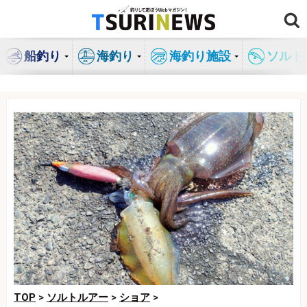
コ
ン
テ
船釣り
海釣り
海釣り施設
ソルト
ン
ツ
へ
ス
キ
ッ
プ
TOP
>
ソルトルアー
>
ショア
>