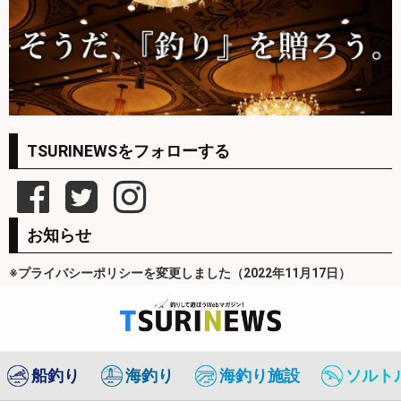
TSURINEWSをフォローする
お知らせ
※プライバシーポリシーを変更しました（2022年11月17日）
船釣り
海釣り
海釣り施設
ソルト