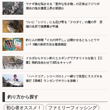
ウナギ漁を悩ませる「意外な生き物」の正体はフジツボ
湖水の塩分濃度上昇が原因か
ついに「シジミ」にも忍び寄る「クロダイ」の魔の手 茨
城の名所で漁獲量が半減
釣り人の特権『イカの沖干し』は寝かせるともっとウマ
い？ 3種の保存方法を徹底検証
イカダからヤエン釣りとエギングでアオリイカを狙う【三
重】両釣法合わせて8匹をキャッチ
「ハードコア」シリーズのミノー縛りで良型ヒラスズキを
連打【長崎】ランガンでサラシを攻略！
釣り方から探す
初心者オススメ！
ファミリーフィッシング