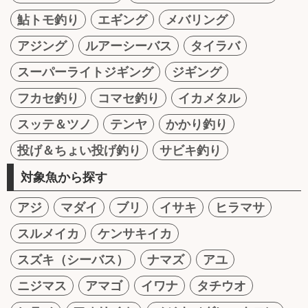
鮎トモ釣り
エギング
メバリング
アジング
ルアーシーバス
タイラバ
スーパーライトジギング
ジギング
フカセ釣り
コマセ釣り
イカメタル
スッテ＆ツノ
テンヤ
かかり釣り
投げ＆ちょい投げ釣り
サビキ釣り
対象魚から探す
アジ
マダイ
ブリ
イサキ
ヒラマサ
スルメイカ
ケンサキイカ
スズキ（シーバス）
ナマズ
アユ
ニジマス
アマゴ
イワナ
タチウオ