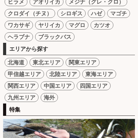
ヒラメ
アオリイカ
メジナ（グレ・クロ）
クロダイ（チヌ）
シロギス
ハゼ
マゴチ
ワカサギ
ヤリイカ
マグロ
カツオ
ヘラブナ
ブラックバス
エリアから探す
北海道
東北エリア
関東エリア
甲信越エリア
北陸エリア
東海エリア
関西エリア
中国エリア
四国エリア
九州エリア
海外
特集