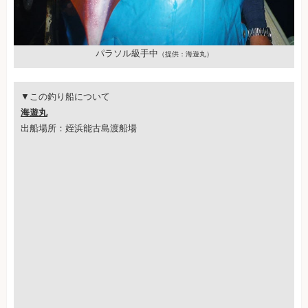
パラソル級手中
（提供：海遊丸）
▼この釣り船について
海遊丸
出船場所：姪浜能古島渡船場