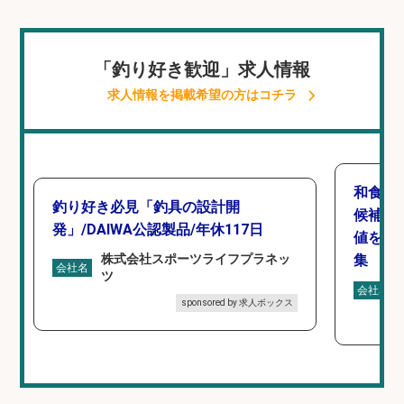
「釣り好き歓迎」求人情報
求人情報を掲載希望の方はコチラ
和食,
釣り好き必見「釣具の設計開
候補/
発」/DAIWA公認製品/年休117日
値を上
株式会社スポーツライフプラネッ
集
会社名
ツ
会社名
sponsored by 求人ボックス