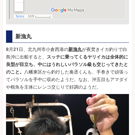
新漁丸
8月21日、北九州市小倉西港の
新漁丸
が夜焚きイカ釣りで白
島沖に出船すると、
スッテに乗ってくるヤリイカは全体的に
良型が目立ち、中にはうれしいパラソル級も交じってきたと
のこと。
八幡東区から釣行した奏丞くんも、手巻きで頑張っ
てパラソルを手中に収めたようだ。なお、沖五目もアマダイ
や根魚を主体にレンコ交じりで好調のようだ。