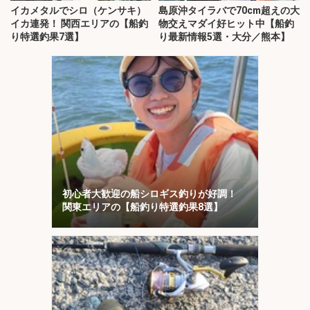
イカメタルでシロ（ケンサキ）
島原沖タイラバで70cm超えの大
イカ連発！ 関西エリアの【船釣
物交えマダイ好ヒット中【船釣
り特選釣果7選】
り最新情報5選・大分／熊本】
初心者大歓迎の船シロギス釣りが好調！
関東エリアの【船釣り特選釣果8選】