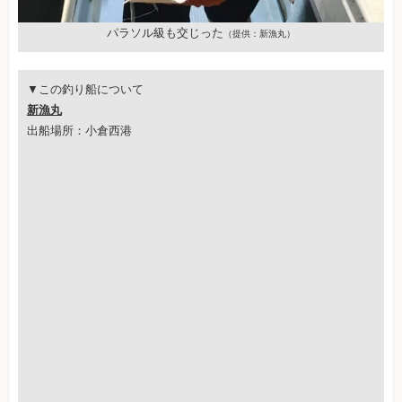
パラソル級も交じった
（提供：新漁丸）
▼この釣り船について
新漁丸
出船場所：小倉西港