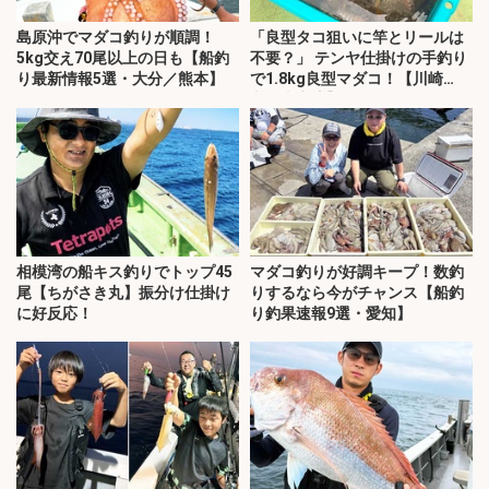
島原沖でマダコ釣りが順調！
「良型タコ狙いに竿とリールは
5kg交え70尾以上の日も【船釣
不要？」 テンヤ仕掛けの手釣り
り最新情報5選・大分／熊本】
で1.8kg良型マダコ！【川崎
丸・東京湾】
相模湾の船キス釣りでトップ45
マダコ釣りが好調キープ！数釣
尾【ちがさき丸】振分け仕掛け
りするなら今がチャンス【船釣
に好反応！
り釣果速報9選・愛知】