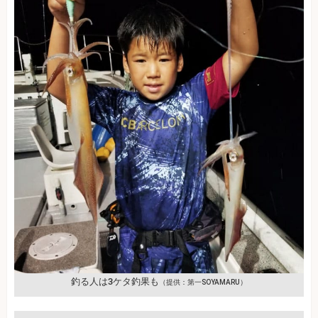
釣る人は3ケタ釣果も
（提供：第一SOYAMARU）