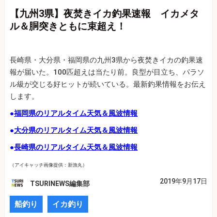
【九州3県】夜焚きイカ釣果速報 イカメタ
ル＆胴突きともに束超え！
長崎県・大分県・福岡県の九州3県から夜焚きイカの釣果速
報が届いた。100匹超えは当たり前。良型が目立ち、パラソ
ル級が交じる好ヒットが続いている。最新釣果情報をお伝え
します。
●
福岡県のリアルタイム天気＆風波情報
●
大分県のリアルタイム天気＆風波情報
●
長崎県のリアルタイム天気＆風波情報
（アイキャッチ画像提供：新漁丸）
2019年9月17日
TSURINEWS編集部
船釣り
イカ釣り