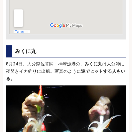
みくに丸
8月24日、大分県佐賀関・神崎漁港の、
みくに丸
は大分沖に
夜焚きイカ釣りに出船。写真のように
連でヒットする人もい
る。