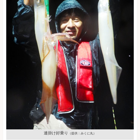
連掛け好乗り
（提供：みくに丸）