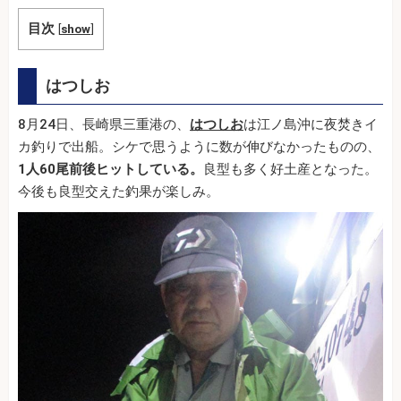
目次
[
show
]
はつしお
8月24日、長崎県三重港の、
はつしお
は江ノ島沖に夜焚きイ
カ釣りで出船。シケで思うように数が伸びなかったものの、
1人60尾前後ヒットしている。
良型も多く好土産となった。
今後も良型交えた釣果が楽しみ。