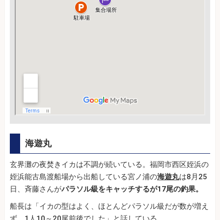
海遊丸
玄界灘の夜焚きイカは不調が続いている。福岡市西区姪浜の
姪浜能古島渡船場から出船している宮ノ浦の
海遊丸
は8月25
日、斉藤さんが
パラソル級をキャッチするが17尾の釣果。
船長は「イカの型はよく、ほとんどパラソル級だが数が増え
ず、1人10～20尾前後でした」と話している。