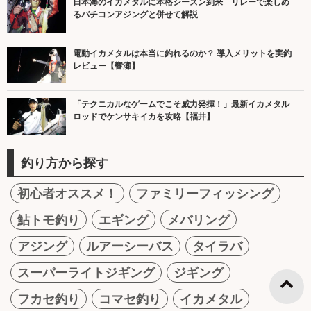
日本海のイカメタルに本格シーズン到来 リレーで楽しめ
るバチコンアジングと併せて解説
電動イカメタルは本当に釣れるのか？ 導入メリットを実釣
レビュー【響灘】
「テクニカルなゲームでこそ威力発揮！」最新イカメタル
ロッドでケンサキイカを攻略【福井】
釣り方から探す
初心者オススメ！
ファミリーフィッシング
鮎トモ釣り
エギング
メバリング
アジング
ルアーシーバス
タイラバ
スーパーライトジギング
ジギング
フカセ釣り
コマセ釣り
イカメタル