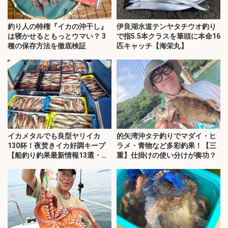
釣り人の特権『イカの沖干し』
伊良湖水道テンヤタチウオ釣り
は寝かせるともっとウマい？ 3
で指5.5本クラスを筆頭に本命16
種の保存方法を徹底検証
匹キャッチ【海栄丸】
イカメタルでも良型ヤリイカ
的矢湾沖タテ釣りでマダイ・ヒ
130杯！夜焚きイカ好調キープ
ラメ・青物など多彩釣果！【三
【船釣り釣果最新情報13選・玄
重】仕掛けの使い分けが奏功？
界灘】