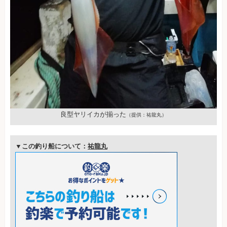
良型ヤリイカが揃った
（提供：祐龍丸）
▼この釣り船について：
祐龍丸