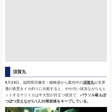
須賀丸
8月24日、福岡県宗像市・鐘崎港から案内中の
須賀丸
が玄界
灘の夜焚きイカ釣りに出船すると、やや渋い状況ながらもヒ
ットするヤリイカは中大型が目立つ状況で、
パラソル級もぽ
つぽつ交えながら1人20尾前後をキープしている。