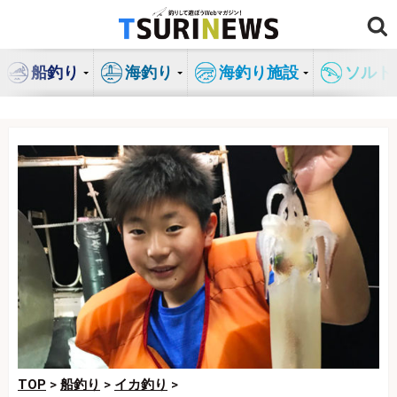
コ
ン
テ
船釣り
海釣り
海釣り施設
ソルト
ン
ツ
へ
ス
キ
ッ
プ
TOP
>
船釣り
>
イカ釣り
>