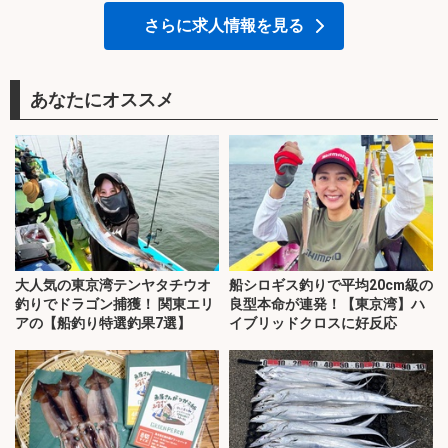
さらに求人情報を見る
あなたにオススメ
大人気の東京湾テンヤタチウオ
船シロギス釣りで平均20cm級の
釣りでドラゴン捕獲！ 関東エリ
良型本命が連発！【東京湾】ハ
アの【船釣り特選釣果7選】
イブリッドクロスに好反応