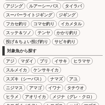
アジング
ルアーシーバス
タイラバ
スーパーライトジギング
ジギング
フカセ釣り
コマセ釣り
イカメタル
スッテ＆ツノ
テンヤ
かかり釣り
投げ＆ちょい投げ釣り
サビキ釣り
対象魚から探す
アジ
マダイ
ブリ
イサキ
ヒラマサ
スルメイカ
ケンサキイカ
スズキ（シーバス）
ナマズ
アユ
ニジマス
アマゴ
イワナ
タチウオ
ヒラメ
アオリイカ
メジナ（グレ・クロ）