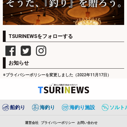
TSURINEWSをフォローする
お知らせ
※プライバシーポリシーを変更しました（2022年11月17日）
船釣り
海釣り
海釣り施設
ソルト
運営会社
プライバシーポリシー
お問い合わせ