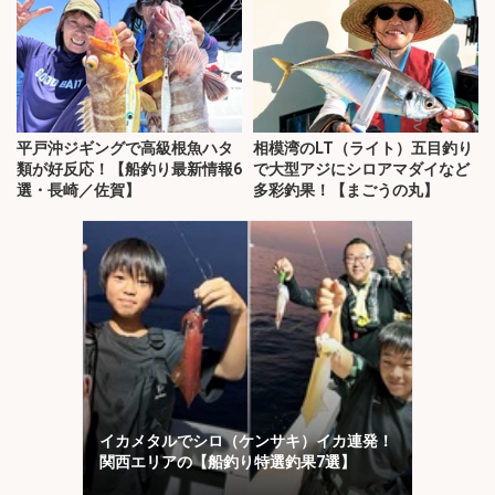
平戸沖ジギングで高級根魚ハタ
相模湾のLT（ライト）五目釣り
類が好反応！【船釣り最新情報6
で大型アジにシロアマダイなど
選・長崎／佐賀】
多彩釣果！【まごうの丸】
イカメタルでシロ（ケンサキ）イカ連発！
関西エリアの【船釣り特選釣果7選】