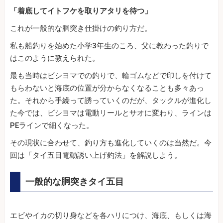
「着底してイトフケを取りアタリを待つ」
これが一般的な胴突き仕掛けの釣り方だ。
私も船釣りを始めた小学3年生のころ、父に教わった釣りで
はこのように教えられた。
最も当時はビシヨマでの釣りで、輪ゴムなどで印しを付けて
もらわないと海底の位置が分からなくなることも多々あっ
た。それから手繰って誘っていくのだが、タックルが進化し
た今では、ビシヨマは電動リールとサオに変わり、ラインは
PEラインで細くなった。
その現状に合わせて、釣り方も進化していくのは当然だ。今
回は「タイ五目電動誘い上げ釣法」を解説しよう。
一般的な胴突きタイ五目
エビやイカの切り身などを各ハリにつけ、海底、もしくは海