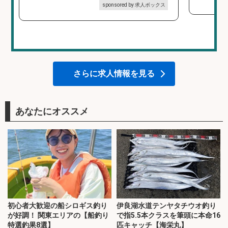
sponsored by 求人ボックス
さらに求人情報を見る
あなたにオススメ
初心者大歓迎の船シロギス釣り
伊良湖水道テンヤタチウオ釣り
が好調！ 関東エリアの【船釣り
で指5.5本クラスを筆頭に本命16
特選釣果8選】
匹キャッチ【海栄丸】