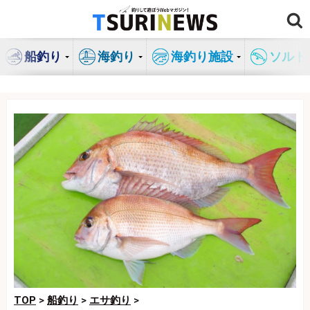
コ
ン
テ
船釣り
海釣り
海釣り施設
ソルト
ン
ツ
へ
ス
キ
ッ
プ
TOP
>
船釣り
>
エサ釣り
>