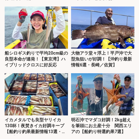
船シロギス釣りで平均20cm級の
大物アラ堂々浮上！平戸沖で大
良型本命が連発！【東京湾】ハ
型魚狙いが好調！【沖釣り最新
イブリッドクロスに好反応
情報6選・長崎／佐賀】
イカメタルでも良型ヤリイカ
明石沖でマダコ好調！2kg超え
130杯！夜焚きイカ好調キープ
を筆頭にお土産十分 関西エリ
【船釣り釣果最新情報13選・玄
アの【船釣り特選釣果7選】
界灘】