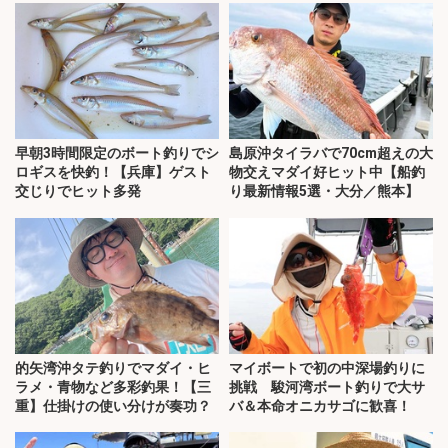
早朝3時間限定のボート釣りでシ
島原沖タイラバで70cm超えの大
ロギスを快釣！【兵庫】ゲスト
物交えマダイ好ヒット中【船釣
交じりでヒット多発
り最新情報5選・大分／熊本】
的矢湾沖タテ釣りでマダイ・ヒ
マイボートで初の中深場釣りに
ラメ・青物など多彩釣果！【三
挑戦 駿河湾ボート釣りで大サ
重】仕掛けの使い分けが奏功？
バ＆本命オニカサゴに歓喜！