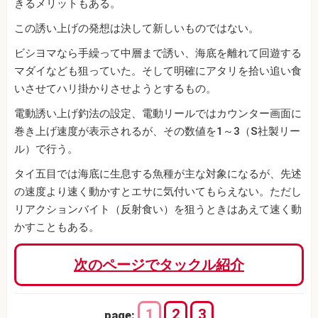
きるメリットもある。
この誘い上げの発想は決して新しいものではない。
ビシヨマなら手繰って中層まで誘い、海底を離れて回遊する
マダイなども狙っていた。そして明確にアタリを拾い追い食
いさせてハリ掛かりさせようとするもの。
電動誘い上げ釣法の設定、電動リールではカウンター画面に
巻き上げ速度が表示されるが、その数値を1～3（S社製リー
ル）で行う。
タイ五目では海底に生息する魚種が主な対象になるが、先述
の速度より速く動かすとエサに気付いてもらえない。ただし
リアクションバイト（反射食い）を狙うときはあえて速く動
かすこともある。
次のページでタックル紹介
1
2
3
page: