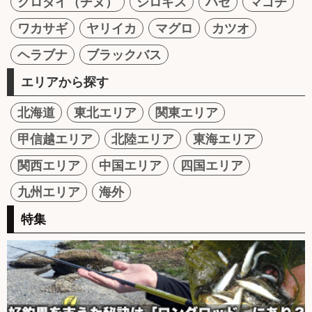
クロダイ（チヌ）
シロギス
ハゼ
マゴチ
ワカサギ
ヤリイカ
マグロ
カツオ
ヘラブナ
ブラックバス
エリアから探す
北海道
東北エリア
関東エリア
甲信越エリア
北陸エリア
東海エリア
関西エリア
中国エリア
四国エリア
九州エリア
海外
特集