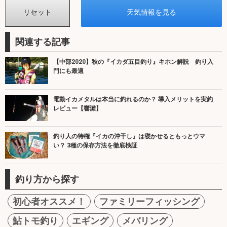
関連する記事
【中部2020】秋の『イカダ五目釣り』キホン解説 釣り入
門にも最適
電動イカメタルは本当に釣れるのか？ 導入メリットを実釣
レビュー【響灘】
釣り人の特権『イカの沖干し』は寝かせるともっとウマ
い？ 3種の保存方法を徹底検証
釣り方から探す
初心者オススメ！
ファミリーフィッシング
鮎トモ釣り
エギング
メバリング