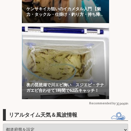
ケンサキイカ狙いのイカメタル入門 【魅
力・タックル・仕掛け・釣り方・持ち帰り
方を解説】
夜の琵琶湖で川エビ掬い スジエビ・テナ
ガエビ合わせて1時間で62匹キャッチ！
Recommended by
リアルタイム天気＆風波情報