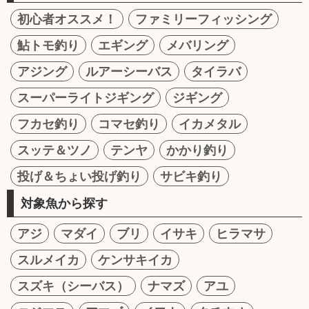
初心者オススメ！
ファミリーフィッシング
鮎トモ釣り
エギング
メバリング
アジング
ルアーシーバス
タイラバ
スーパーライトジギング
ジギング
フカセ釣り
コマセ釣り
イカメタル
スッテ＆ツノ
テンヤ
かかり釣り
投げ＆ちょい投げ釣り
サビキ釣り
対象魚から探す
アジ
マダイ
ブリ
イサキ
ヒラマサ
スルメイカ
ケンサキイカ
スズキ（シーバス）
ナマズ
アユ