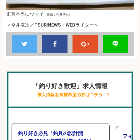
正直本当にウマイ
（提供：今井浩次）
＜今井浩次／TSURINEWS・WEBライター＞
「釣り好き歓迎」求人情報
求人情報を掲載希望の方はコチラ
釣り好き必見「釣具の設計開
フィッ