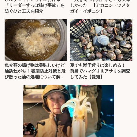
「リーダーすっぽ抜け事故」を
しかった 【アカニシ・ツメタ
防ぐひと工夫を紹介
ガイ・イボニシ】
魚介類の揚げ物は美味しいけど
夏でも潮干狩りは楽しめる！
油跳ねがち！ 破裂防止対策と飛
前島でハマグリ＆アサリを調査
び散った油の処理について解
してみた【愛知】
説！