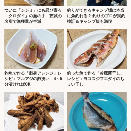
ついに「シジミ」にも忍び寄る
釣りができるキャンプ場は本当
「クロダイ」の魔の手 茨城の
に魚釣れる？ 釣りのプロが実釣
名所で漁獲量が半減
検証＆キャンプ飯も満喫
釣魚で作る「刺身アレンジ」レ
釣った魚で作る「冷蔵庫干し」
シピ：マルアジの酢洗い 4～5
レシピ：ヨコスジフエダイのち
分漬ければOK
ょい干し