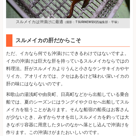
スルメイカは沖漬けに最適
（撮影：TSURINEWS関西編集部・平塚）
スルメイカの肝だからこそ
ただ、イカなら何でも沖漬けにできるわけではないですよ。
イカの沖漬けは巨大な肝を持っているスルメイカならではの
料理法。肝がスルメイカよりうんと小さなケンサキイカやヤ
リイカ、アオリイカでは、クセはあるけど味わい深いイカの
肝の味にはならないのです。
和歌山の湯浅町や由良町、日高町などから出船している乗合
船では、夏のシーズンにはラングイやクロセへ出船してスル
メイカを狙うことがあります。そんな船宿の船長はお客さん
が少ないとき、みずからサオを出しスルメイカを釣っては大
きなポリ容器に用意したタレのなかへ落とし込んで沖漬けを
作ります。この沖漬けがまたおいしいのです。