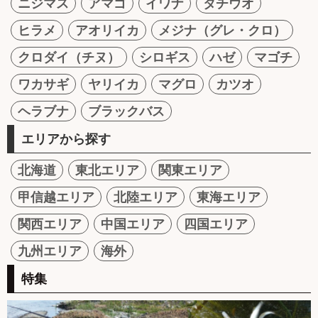
ニジマス
アマゴ
イワナ
タチウオ
ヒラメ
アオリイカ
メジナ（グレ・クロ）
クロダイ（チヌ）
シロギス
ハゼ
マゴチ
ワカサギ
ヤリイカ
マグロ
カツオ
ヘラブナ
ブラックバス
エリアから探す
北海道
東北エリア
関東エリア
甲信越エリア
北陸エリア
東海エリア
関西エリア
中国エリア
四国エリア
九州エリア
海外
特集