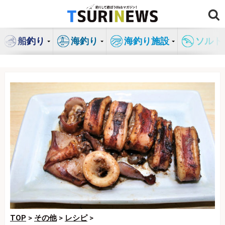
コ
ン
テ
船釣り
海釣り
海釣り施設
ソルト
ン
ツ
へ
ス
キ
ッ
プ
TOP
>
その他
>
レシピ
>