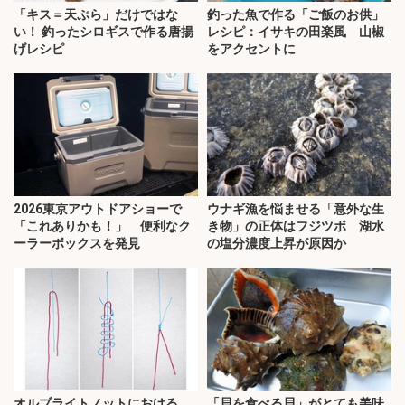
「キス＝天ぷら」だけではな
釣った魚で作る「ご飯のお供」
い！ 釣ったシロギスで作る唐揚
レシピ：イサキの田楽風 山椒
げレシピ
をアクセントに
2026東京アウトドアショーで
ウナギ漁を悩ませる「意外な生
「これありかも！」 便利なク
き物」の正体はフジツボ 湖水
ーラーボックスを発見
の塩分濃度上昇が原因か
オルブライトノットにおける
「貝を食べる貝」がとても美味