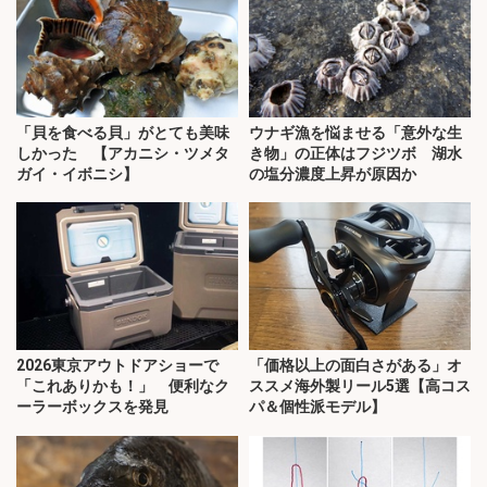
「貝を食べる貝」がとても美味
ウナギ漁を悩ませる「意外な生
しかった 【アカニシ・ツメタ
き物」の正体はフジツボ 湖水
ガイ・イボニシ】
の塩分濃度上昇が原因か
2026東京アウトドアショーで
「価格以上の面白さがある」オ
「これありかも！」 便利なク
ススメ海外製リール5選【高コス
ーラーボックスを発見
パ＆個性派モデル】