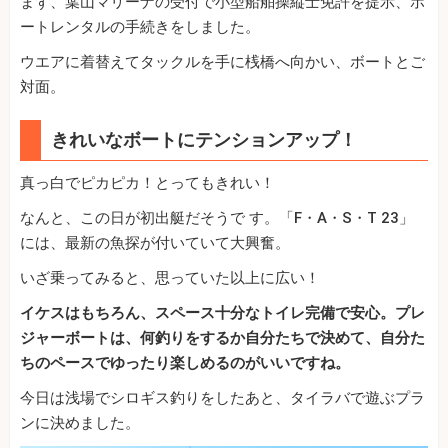
まず、葉山マリーナの受付で小型船舶操縦士免許を提示、ボ
ートレンタルの手続きをしました。
ウエアに着替えてタックルを手に桟橋へ向かい、ボートとご
対面。
きれいなボートにテンションアップ！
真っ白でピカピカ！とってもきれい！
なんと、この日が初出艇だそうで す。「F・A・S・T 23」
には、最新の魚探が付いていて大興奮。
いざ乗ってみると、思っていた以上に広い！
イケスはもちろん、スペース十分なトイレ完備で安心。プレ
ジャーボートは、何釣りをするか自分たちで決めて、自分た
ちのペースでゆったり楽しめるのがいいですね。
今日は浅場でシロギス釣りをしたあと、タイラバで遊ぶプラ
ンに決めました。