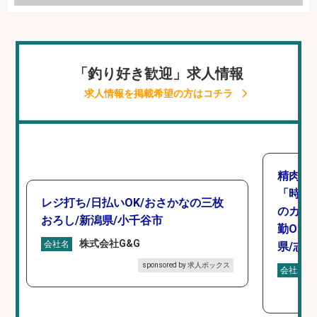
「釣り好き歓迎」求人情報
求人情報を掲載希望の方はコチラ
精肉・
「時給1
レジ打ち/日払いOK/おさかなの三枚
のカッ
おろし/新潟県/小千谷市
勤OK
株式会社G&G
会社名
県/志
sponsored by 求人ボックス
会社名