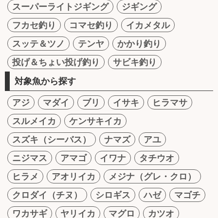
スーパーライトジギング
ジギング
フカセ釣り
コマセ釣り
イカメタル
スッテ＆ツノ
テンヤ
かかり釣り
投げ＆ちょい投げ釣り
サビキ釣り
対象魚から探す
アジ
マダイ
ブリ
イサキ
ヒラマサ
スルメイカ
ケンサキイカ
スズキ（シーバス）
ナマズ
アユ
ニジマス
アマゴ
イワナ
タチウオ
ヒラメ
アオリイカ
メジナ（グレ・クロ）
クロダイ（チヌ）
シロギス
ハゼ
マゴチ
ワカサギ
ヤリイカ
マグロ
カツオ