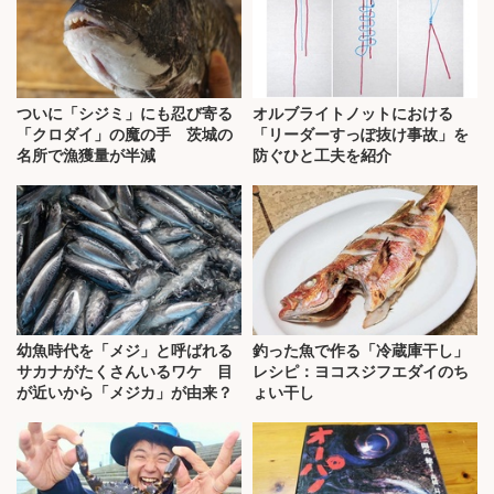
ついに「シジミ」にも忍び寄る
オルブライトノットにおける
「クロダイ」の魔の手 茨城の
「リーダーすっぽ抜け事故」を
名所で漁獲量が半減
防ぐひと工夫を紹介
幼魚時代を「メジ」と呼ばれる
釣った魚で作る「冷蔵庫干し」
サカナがたくさんいるワケ 目
レシピ：ヨコスジフエダイのち
が近いから「メジカ」が由来？
ょい干し