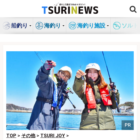
コ
ン
テ
船釣り
海釣り
海釣り施設
ソルト
ン
ツ
へ
ス
キ
ッ
プ
PR
TOP
>
その他
>
TSURI JOY
>