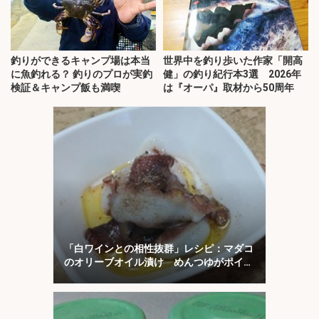
釣りができるキャンプ場は本当
世界中を釣り歩いた作家「開高
に魚釣れる？ 釣りのプロが実釣
健」の釣り紀行本3選 2026年
検証＆キャンプ飯も満喫
は『オーパ』取材から50周年
「白ワインとの相性抜群」レシピ：マダコ
のオリーブオイル漬け めんつゆがポイン
ト