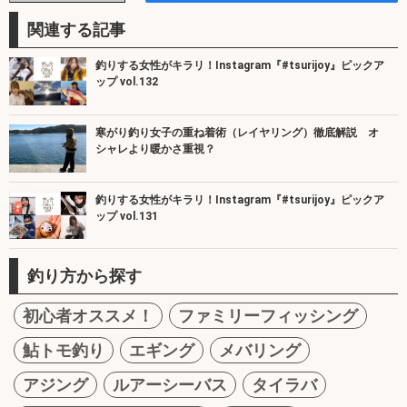
関連する記事
釣りする女性がキラリ！Instagram『#tsurijoy』ピックア
ップ vol.132
寒がり釣り女子の重ね着術（レイヤリング）徹底解説 オ
シャレより暖かさ重視？
釣りする女性がキラリ！Instagram『#tsurijoy』ピックア
ップ vol.131
釣り方から探す
初心者オススメ！
ファミリーフィッシング
鮎トモ釣り
エギング
メバリング
アジング
ルアーシーバス
タイラバ