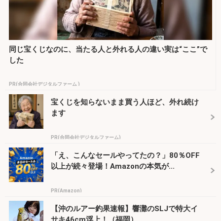
同じ宝くじなのに、当たる人と外れる人の違い実は“ここ”で
した
PR(合同会社デジタルファーム )
宝くじを知らないまま買う人ほど、外れ続け
ます
PR(合同会社デジタルファーム)
「え、こんなセールやってたの？」80％OFF
以上が続々登場！Amazonの本気が...
PR(Amazon)
【沖のルアー釣果速報】響灘のSLJで特大イ
サキ46cm浮上！（福岡）