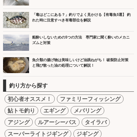
「毒はどこにある？」釣りでよく見かける【有毒魚5選】 釣
れた時に注意すべき有毒部位を解説
船酔いしないための5つの方法 専門家に聞く酔いのメカニ
ズムと対策
魚介類の揚げ物は美味しいけど油跳ねがち！ 破裂防止対策
と飛び散った油の処理について解説！
釣り方から探す
初心者オススメ！
ファミリーフィッシング
鮎トモ釣り
エギング
メバリング
アジング
ルアーシーバス
タイラバ
スーパーライトジギング
ジギング