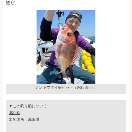
望だ。
テンヤマダイ好ヒット
（提供：泰斗丸）
▼この釣り船について
北斗丸
出船場所：高浜港