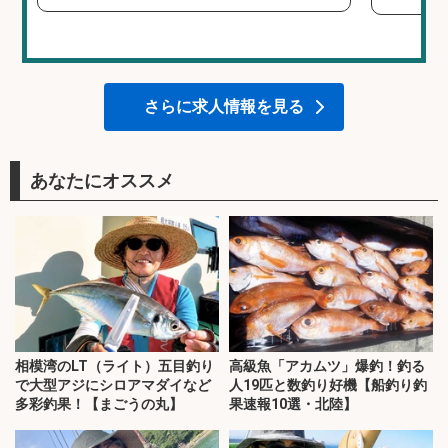
さらに求人情報を見る
あなたにオススメ
相模湾のLT（ライト）五目釣り
高級魚「アカムツ」爆釣！釣る
で大型アジにシロアマダイなど
人19匹と数釣り好機【船釣り釣
多彩釣果！【まごうの丸】
果速報10選・北陸】