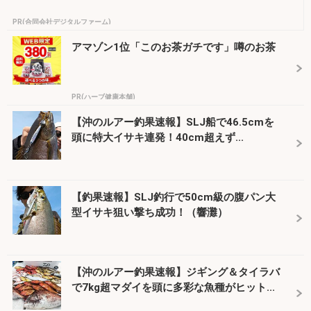
PR(合同会社デジタルファーム)
アマゾン1位「このお茶ガチです」噂のお茶
PR(ハーブ健康本舗)
【沖のルアー釣果速報】SLJ船で46.5cmを
頭に特大イサキ連発！40cm超えず...
【釣果速報】SLJ釣行で50cm級の腹パン大
型イサキ狙い撃ち成功！（響灘）
【沖のルアー釣果速報】ジギング＆タイラバ
で7kg超マダイを頭に多彩な魚種がヒット...