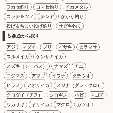
フカセ釣り
コマセ釣り
イカメタル
スッテ＆ツノ
テンヤ
かかり釣り
投げ＆ちょい投げ釣り
サビキ釣り
対象魚から探す
アジ
マダイ
ブリ
イサキ
ヒラマサ
スルメイカ
ケンサキイカ
スズキ（シーバス）
ナマズ
アユ
ニジマス
アマゴ
イワナ
タチウオ
ヒラメ
アオリイカ
メジナ（グレ・クロ）
クロダイ（チヌ）
シロギス
ハゼ
マゴチ
ワカサギ
ヤリイカ
マグロ
カツオ