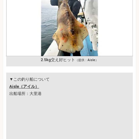
2.5kg交え好ヒット
（提供：Aisle）
▼この釣り船について
Aisle（アイル）
出船場所：大里港