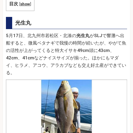
目次
[
show
]
光生丸
5月17日、北九州市若松区・北湊の
光生丸
がSLJで響灘へ出
船すると、微風ベタナギで我慢の時間が続いたが、やがて魚
の活性が上がってくると特大イサキ49cm頭に43cm、
42cm、41cmなどナイスサイズが揃った。ほかにもマダ
イ、ヒラメ、アコウ、アラカブなども交え好土産ができてい
る。