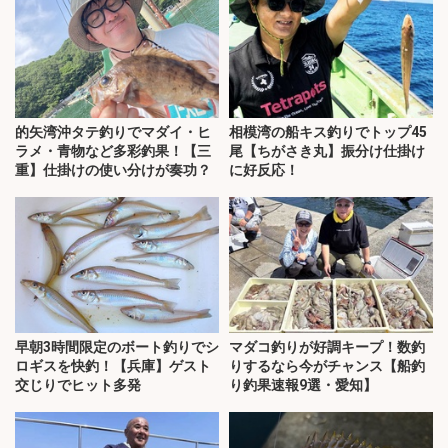
的矢湾沖タテ釣りでマダイ・ヒ
相模湾の船キス釣りでトップ45
ラメ・青物など多彩釣果！【三
尾【ちがさき丸】振分け仕掛け
重】仕掛けの使い分けが奏功？
に好反応！
早朝3時間限定のボート釣りでシ
マダコ釣りが好調キープ！数釣
ロギスを快釣！【兵庫】ゲスト
りするなら今がチャンス【船釣
交じりでヒット多発
り釣果速報9選・愛知】