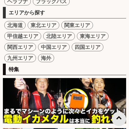
ヘラブナ
ブラックバス
エリアから探す
北海道
東北エリア
関東エリア
甲信越エリア
北陸エリア
東海エリア
関西エリア
中国エリア
四国エリア
九州エリア
海外
特集