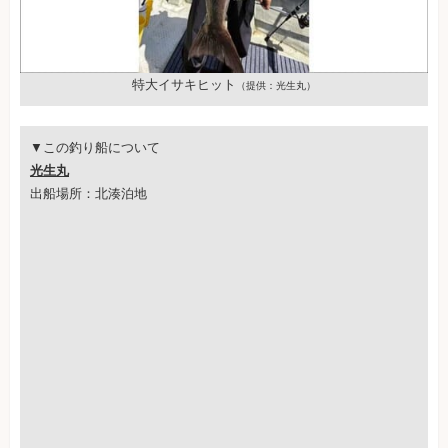
特大イサキヒット
（提供：光生丸）
▼この釣り船について
光生丸
出船場所：北湊泊地