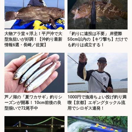
大物アラ堂々浮上！平戸沖で大
「釣りに遠投は不要」 岸壁際
型魚狙いが好調！【沖釣り最新
50cm以内の【キワ撃ち】だけで
情報6選・長崎／佐賀】
も釣りは成立する！
芦ノ湖の「夏ワカサギ」釣りシ
1000円で漁港ちょい投げ釣り満
ーズンが開幕！ 10cm前後の良
喫【京都】エギングタックル流
型揃いで72尾手中
用でシロギス連発！