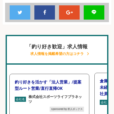
「釣り好き歓迎」求人情報
求人情報を掲載希望の方はコチラ
倉庫で
釣り好きを活かす「法人営業」/提案
未経験
型ルート営業/直行直帰OK
社員登
株式会社スポーツライフプラネッ
会社名
ツ
会社名
sponsored by 求人ボックス