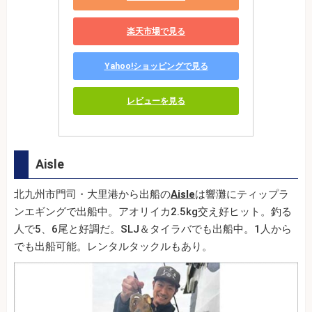
楽天市場で見る
Yahoo!ショッピングで見る
レビューを見る
Aisle
北九州市門司・大里港から出船の
Aisle
は響灘にティップラ
ンエギングで出船中。アオリイカ2.5kg交え好ヒット。釣る
人で5、6尾と好調だ。SLJ＆タイラバでも出船中。1人から
でも出船可能。レンタルタックルもあり。