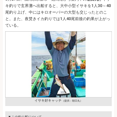
キ釣りで玄界灘へ出船すると、大中小型イサキを1人30～40
尾釣り上げ、中にはキロオーバーの大型も交じったとのこ
と。また、夜焚きイカ釣りでは1人40尾前後の釣果が上がっ
ている。
イサキ好キャッチ
（提供：朝日丸）
▼この釣り船について