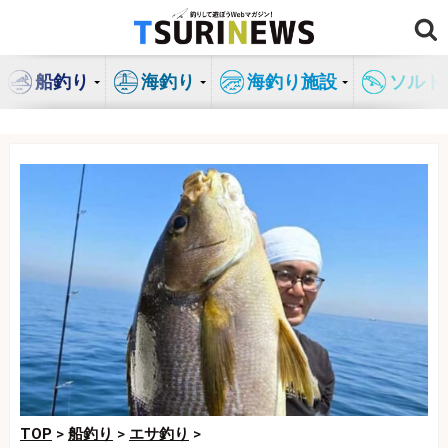
コ
ン
テ
船釣り
海釣り
海釣り施設
ソルト
ン
ツ
へ
ス
キ
ッ
プ
TOP
>
船釣り
>
エサ釣り
>