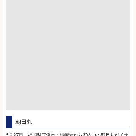
朝日丸
5月27日、福岡県宗像市・鐘崎港から案内中の
朝日丸
がイサ