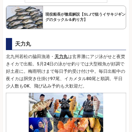
現役船長が徹底解説【SLJで狙うイサキジギン
グのタックル＆釣り方】
天力丸
北九州若松の脇田漁港・
天力丸
は玄界灘にアジ泳がせと夜焚
きイカで出船。5月24日の泳がせ釣りでは大型根魚が好調で
好土産に。梅雨明けまで毎日予約受け付け中。毎日出船中の
夜イカは胴突き仕掛け97尾、イカメタル80尾と順調。平日
少人数もOK、飛び込み予約も大歓迎だ。