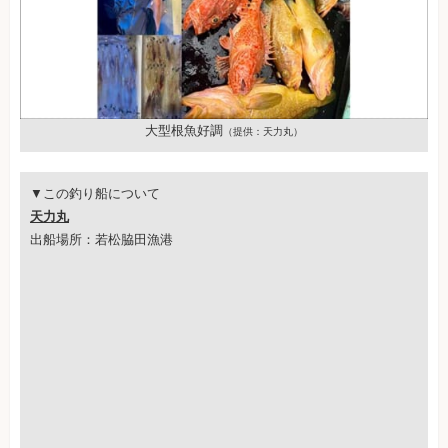
大型根魚好調
（提供：天力丸）
▼この釣り船について
天力丸
出船場所：若松脇田漁港