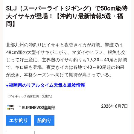
SLJ（スーパーライトジギング）で50cm級特
大イサキが登場！【沖釣り最新情報5選・福
岡】
北部九州の沖釣りはイサキと夜焚きイカが好調。響灘では
49cm頭の大型イサキが上がり、マダイやヒラメ、根魚も交
じって好土産に。玄界灘のイサキ釣りも1人30～40尾と順調
で、キロ級も登場。夜焚きイカは各地で40～90尾超の釣果
が続き、本格シーズンへ向けて期待が高まっている。
●
福岡県のリアルタイム天気＆風波情報
（アイキャッチ画像提供：光生丸）
2026年6月7日
TSURINEWS編集部
エサ釣り
船釣り