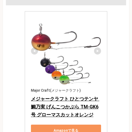
Major Craft(メジャークラフト)
メジャークラフト ひとつテンヤ 
鯛乃実 げんこつかぶら TM-GK6
号 グローマスカットオレンジ
Amazonで見る