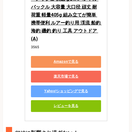
バックル 大容量 大口径 頑丈 耐
荷重 軽量405g 組み立てが簡単 
携帯便利 ルアー釣り用 渓流 船釣 
海釣 磯釣 釣り 工具 アウトドア 
(A)
3565
Amazonで見る
楽天市場で見る
Yahoo!ショッピングで見る
レビューを見る