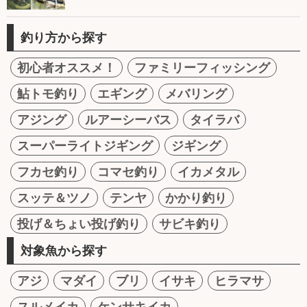
釣り方から探す
初心者オススメ！
ファミリーフィッシング
鮎トモ釣り
エギング
メバリング
アジング
ルアーシーバス
タイラバ
スーパーライトジギング
ジギング
フカセ釣り
コマセ釣り
イカメタル
スッテ＆ツノ
テンヤ
かかり釣り
投げ＆ちょい投げ釣り
サビキ釣り
対象魚から探す
アジ
マダイ
ブリ
イサキ
ヒラマサ
スルメイカ
ケンサキイカ