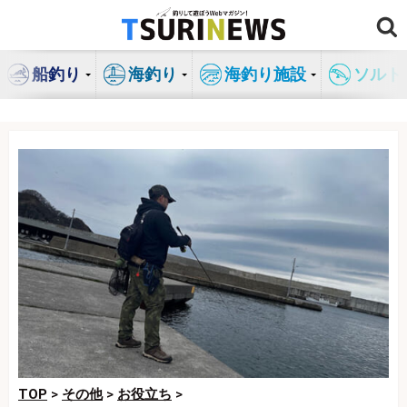
コ
ン
テ
船釣り
海釣り
海釣り施設
ソルト
ン
ツ
へ
ス
キ
ッ
プ
TOP
>
その他
>
お役立ち
>