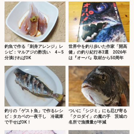
釣魚で作る「刺身アレンジ」レ
世界中を釣り歩いた作家「開高
シピ：マルアジの酢洗い 4～5
健」の釣り紀行本3選 2026年
分漬ければOK
は『オーパ』取材から50周年
釣りの「ゲスト魚」で作るレシ
ついに「シジミ」にも忍び寄る
ピ：タカベの一夜干し 冷蔵庫
「クロダイ」の魔の手 茨城の
で干せばOK！
名所で漁獲量が半減