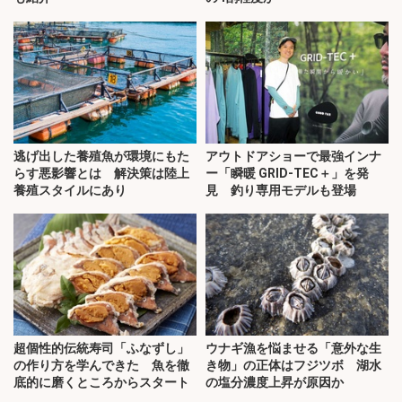
逃げ出した養殖魚が環境にもた
アウトドアショーで最強インナ
らす悪影響とは 解決策は陸上
ー「瞬暖 GRID-TEC＋」を発
養殖スタイルにあり
見 釣り専用モデルも登場
超個性的伝統寿司「ふなずし」
ウナギ漁を悩ませる「意外な生
の作り方を学んできた 魚を徹
き物」の正体はフジツボ 湖水
底的に磨くところからスタート
の塩分濃度上昇が原因か