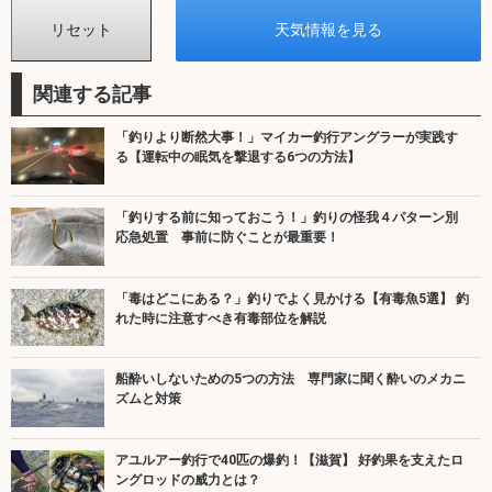
関連する記事
「釣りより断然大事！」マイカー釣行アングラーが実践す
る【運転中の眠気を撃退する6つの方法】
「釣りする前に知っておこう！」釣りの怪我４パターン別
応急処置 事前に防ぐことが最重要！
「毒はどこにある？」釣りでよく見かける【有毒魚5選】 釣
れた時に注意すべき有毒部位を解説
船酔いしないための5つの方法 専門家に聞く酔いのメカニ
ズムと対策
アユルアー釣行で40匹の爆釣！【滋賀】 好釣果を支えたロ
ングロッドの威力とは？