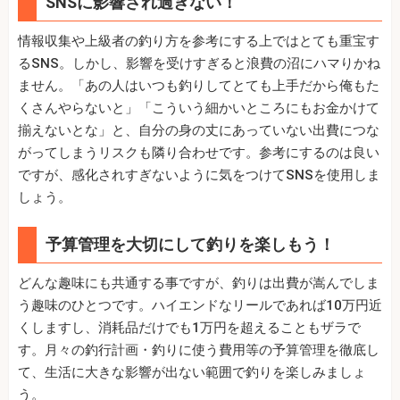
SNSに影響され過ぎない！
情報収集や上級者の釣り方を参考にする上ではとても重宝す
るSNS。しかし、影響を受けすぎると浪費の沼にハマりかね
ません。「あの人はいつも釣りしてとても上手だから俺もた
くさんやらないと」「こういう細かいところにもお金かけて
揃えないとな」と、自分の身の丈にあっていない出費につな
がってしまうリスクも隣り合わせです。参考にするのは良い
ですが、感化されすぎないように気をつけてSNSを使用しま
しょう。
予算管理を大切にして釣りを楽しもう！
どんな趣味にも共通する事ですが、釣りは出費が嵩んでしま
う趣味のひとつです。ハイエンドなリールであれば10万円近
くしますし、消耗品だけでも1万円を超えることもザラで
す。月々の釣行計画・釣りに使う費用等の予算管理を徹底し
て、生活に大きな影響が出ない範囲で釣りを楽しみましょ
う。