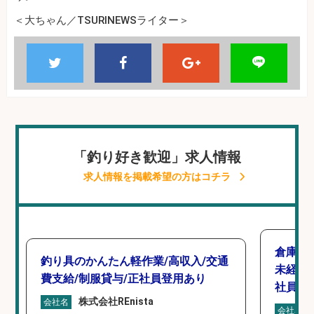
＜大ちゃん／TSURINEWSライター＞
「釣り好き歓迎」求人情報
求人情報を掲載希望の方はコチラ
倉庫で
釣り具のかんたん軽作業/高収入/交通
未経験
費支給/制服貸与/正社員登用あり
社員登
株式会社REnista
会社名
会社名