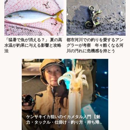
「猛暑で魚が消える？」 夏の高
都市河川での釣りを愛するアン
水温が釣果に与える影響と攻略
グラーが考察 年々酷くなる河
法
川の汚れに危機感を持とう
ケンサキイカ狙いのイカメタル入門 【魅
力・タックル・仕掛け・釣り方・持ち帰り
方を解説】