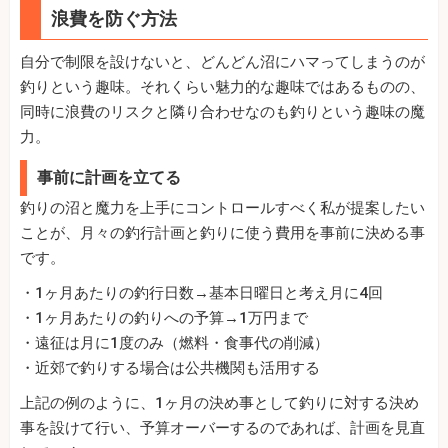
浪費を防ぐ方法
自分で制限を設けないと、どんどん沼にハマってしまうのが
釣りという趣味。それくらい魅力的な趣味ではあるものの、
同時に浪費のリスクと隣り合わせなのも釣りという趣味の魔
力。
事前に計画を立てる
釣りの沼と魔力を上手にコントロールすべく私が提案したい
ことが、月々の釣行計画と釣りに使う費用を事前に決める事
です。
・1ヶ月あたりの釣行日数→基本日曜日と考え月に4回
・1ヶ月あたりの釣りへの予算→1万円まで
・遠征は月に1度のみ（燃料・食事代の削減）
・近郊で釣りする場合は公共機関も活用する
上記の例のように、1ヶ月の決め事として釣りに対する決め
事を設けて行い、予算オーバーするのであれば、計画を見直