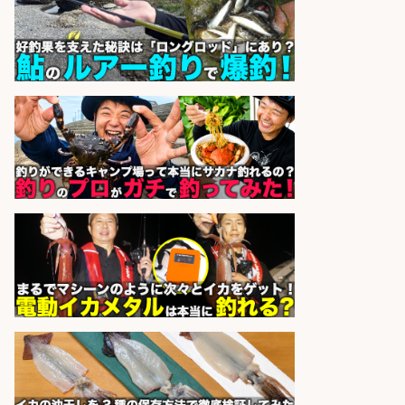
和食, 日本料理・懐石料理/店長・店
長候補/旬と手作りにこだわる!さか
なの価値を上げ、地域を元気に!店長
候補募集
博多 華吉 博多 華吉
会社名
sponsored by 求人ボックス
和食, 居酒屋/料理長・料理長候補/
「海なし県にうまい魚を」朝獲れ鮮
魚にこだわるお店
魚丸 炉端と日本酒 魚丸長浜店
会社名
sponsored by 求人ボックス
居酒屋/レストランサービス・ホー
ルスタッフ/豊洲仕入れの新鮮な
魚・コスパの高さが自慢、そんな会
社で働いてみませんか