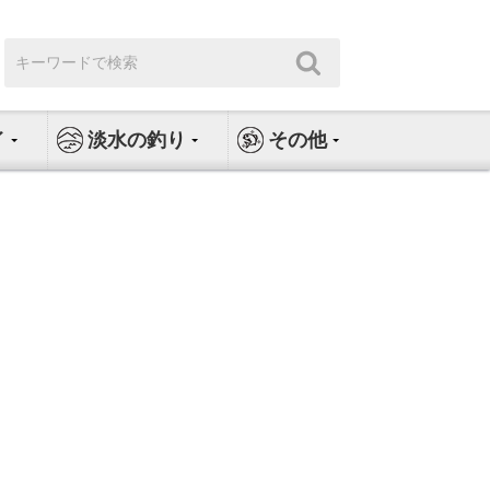
検
検
索:
索
イ
淡水の釣り
その他