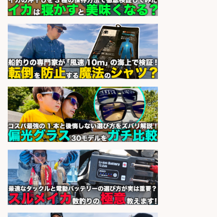
魚金 目黒魚金
会社名
sponsored by 求人ボックス
バル・バー, 創作・ダイニングバー/
店長・店長候補/名駅/厳選素材を用
いた肉×魚の新感覚バーで店長候補
を募集
個室 肉バルvs魚バル DESIGN
会社名
FOOD MARKET 名古屋駅前店
sponsored by 求人ボックス
バル・バー, 創作・ダイニングバー/
レストランサービス・ホールスタッ
フ/新橋駅徒歩1分/肉×魚の新感覚バ
ーでホールスタッフを募集
個室 肉バルvs魚バル DESIGN
会社名
FOOD MARKET 新橋店