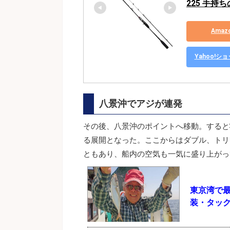
225 手持
Ama
Yahoo!
八景沖でアジが連発
その後、八景沖のポイントへ移動。すると
る展開となった。ここからはダブル、トリ
ともあり、船内の空気も一気に盛り上がっ
東京湾で最
装・タッ