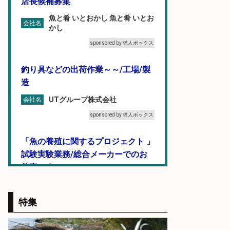
店長候補募集
魚と肴 いとおかし 魚と肴 いとお
会社名
かし
sponsored by 求人ボックス
釣り具などの出荷作業～～/工場/製
造
UTグループ株式会社
会社名
sponsored by 求人ボックス
「魚の養殖に関するプロジェクト 」
試験実験業務/総合メーカーでのお
仕事です
株式会社スタッフサービス エン
会社名
ジニアガイド
特集
sponsored by 求人ボックス