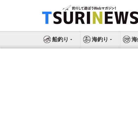
コ
ン
テ
ン
ツ
船釣り
海釣り
海
へ
ス
キ
ッ
プ