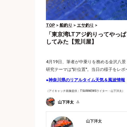
TOP
>
船釣り
>
エサ釣り
>
「東京湾LTアジ釣りってやっ
してみた【荒川屋】
4月19日、筆者が中乗りを務める金沢八
研究テーマは"針位置"。当日の様子をレポ
●
神奈川県のリアルタイム天気＆風波情報
（アイキャッチ画像提供：TSURINEWSライター・山下洋太）
山下洋太
山下洋太