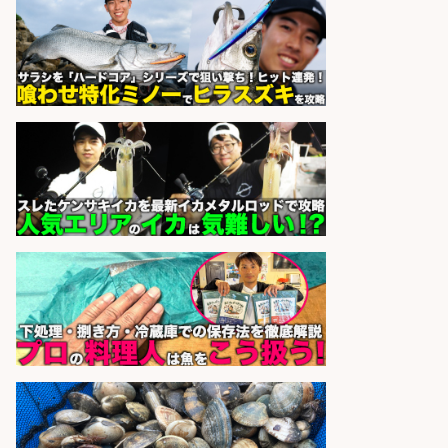
sponsored by 求人ボックス
居酒屋/キッチンスタッフ/扱う魚は
鮮度抜群!大衆酒場で元気に働くキッ
チンスタッフを募集
アカマル屋鮮魚店 大宮すずらん
会社名
通り
sponsored by 求人ボックス
さらに求人情報を見る