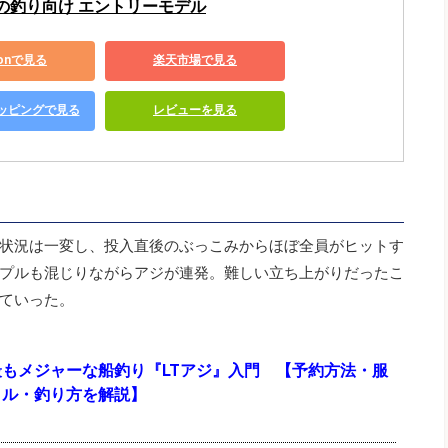
ちの釣り向け エントリーモデル
zonで見る
楽天市場で見る
ショッピングで見る
レビューを見る
状況は一変し、投入直後のぶっこみからほぼ全員がヒットす
プルも混じりながらアジが連発。難しい立ち上がりだったこ
ていった。
もメジャーな船釣り『LTアジ』入門 【予約方法・服
クル・釣り方を解説】