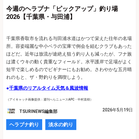
今週のヘラブナ「ピックアップ」釣り場
2026【千葉県・与田浦】
千葉県香取市を流れる与田浦水道はかつて栄えた往年の名場
所。容姿端麗な中小ベラの宝庫で例会を組むクラブもあった
ほどだ。近年は放流が途絶え狙う釣り人も減ったが、フナ族
は濃くウキの動く貴重なフィールド。水平護岸で足場がよく
短竿で楽しめるのでビギナーにもお勧め。さわやかな五月晴
れのもと、ザ・野釣りを満喫しよう。
●
千葉県のリアルタイム天気＆風波情報
（アイキャッチ画像提供：週刊へらニュースAPC・中村直樹）
2026年5月19日
TSURINEWS編集部
ヘラブナ釣り
淡水の釣り