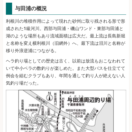
与田浦の概況
利根川の堆積作用によって現れた砂州に取り残される形で形
成された1級河川。西部与田浦・磯山ワンド・東部与田浦と
湖のような場所もあり流域面積は広大だ。最上流は長島新堀
と名称を変え横利根川（旧網外）へ、最下流は泪川と名称が
移り外浪逆浦につながる。
ヘラ釣り場としての歴史は古く、以前は放流もおこなわれて
いて中小ベラの数釣りが楽しめた。また大型バスを仕立てて
例会を組むクラブもあり、年間を通して釣り人が絶えない人
気釣り場だった。