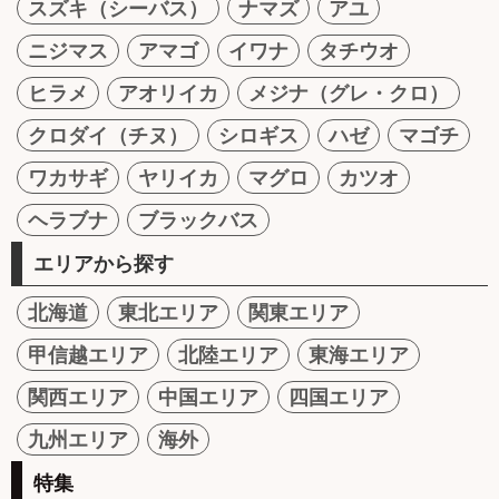
スズキ（シーバス）
ナマズ
アユ
ニジマス
アマゴ
イワナ
タチウオ
ヒラメ
アオリイカ
メジナ（グレ・クロ）
クロダイ（チヌ）
シロギス
ハゼ
マゴチ
ワカサギ
ヤリイカ
マグロ
カツオ
ヘラブナ
ブラックバス
エリアから探す
北海道
東北エリア
関東エリア
甲信越エリア
北陸エリア
東海エリア
関西エリア
中国エリア
四国エリア
九州エリア
海外
特集