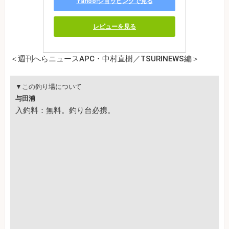
Yahoo!ショッピングで見る
レビューを見る
＜週刊へらニュースAPC・中村直樹／TSURINEWS編＞
▼この釣り場について
与田浦
入釣料：無料。釣り台必携。