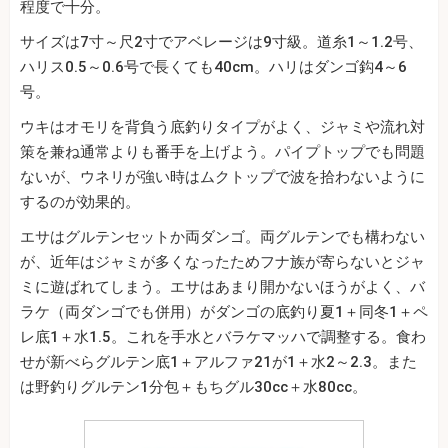
程度で十分。
サイズは7寸～尺2寸でアベレージは9寸級。道糸1～1.2号、
ハリス0.5～0.6号で長くても40cm。ハリはダンゴ鈎4～6
号。
ウキはオモリを背負う底釣りタイプがよく、ジャミや流れ対
策を兼ね通常よりも番手を上げよう。パイプトップでも問題
ないが、ウネリが強い時はムクトップで波を拾わないように
するのが効果的。
エサはグルテンセットか両ダンゴ。両グルテンでも構わない
が、近年はジャミが多くなったためフナ族が寄らないとジャ
ミに遊ばれてしまう。エサはあまり開かないほうがよく、バ
ラケ（両ダンゴでも併用）がダンゴの底釣り夏1＋同冬1＋ペ
レ底1＋水1.5。これを手水とバラケマッハで調整する。食わ
せが新べらグルテン底1＋アルファ21が1＋水2～2.3。また
は野釣りグルテン1分包＋もちグル30cc＋水80cc。