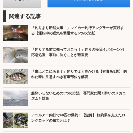
関連する記事
「釣りより断然大事！」マイカー釣行アングラーが実践す
る【運転中の眠気を撃退する6つの方法】
「釣りする前に知っておこう！」釣りの怪我４パターン別
応急処置 事前に防ぐことが最重要！
「毒はどこにある？」釣りでよく見かける【有毒魚5選】 釣
れた時に注意すべき有毒部位を解説
船酔いしないための5つの方法 専門家に聞く酔いのメカニ
ズムと対策
アユルアー釣行で40匹の爆釣！【滋賀】 好釣果を支えたロ
ングロッドの威力とは？