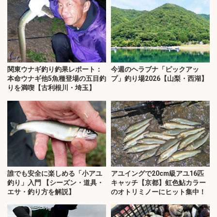
関東ウナギ釣り釣果レポート：
今週のヘラブナ「ピックアッ
本命ウナギ他5魚種登場の五目釣
プ」釣り場2026【山梨・西湖】
りを満喫【古利根川・埼玉】
誰でも安全に楽しめる「小アユ
アユイングで20cm級アユ16匹
釣り」入門 【シーズン・道具・
キャッチ【京都】虹色鮎カラー
エサ・釣り方を解説】
のオトリミノーにヒット集中！