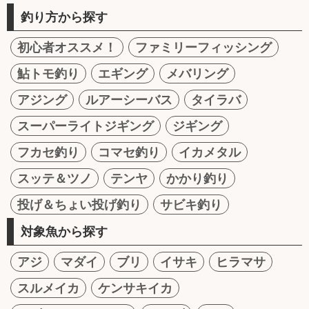
釣り方から探す
初心者オススメ！
ファミリーフィッシング
鮎トモ釣り
エギング
メバリング
アジング
ルアーシーバス
タイラバ
スーパーライトジギング
ジギング
フカセ釣り
コマセ釣り
イカメタル
スッテ＆ツノ
テンヤ
かかり釣り
投げ＆ちょい投げ釣り
サビキ釣り
対象魚から探す
アジ
マダイ
ブリ
イサキ
ヒラマサ
スルメイカ
ケンサキイカ