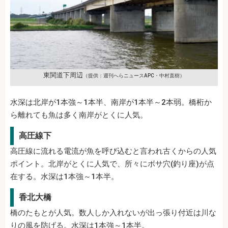
東関道下周辺
（提供：週刊へらニュースAPC・中村直樹）
水深は北岸が1本強～1本半、南岸が1本半～2本弱。橋桁か
ら離れても魚は多く南岸がとくに人気。
高圧線下
高圧線に流れる電流が魚を呼び込むと言われ古くからの人気
ポイント。北岸がとくに人気で、所々にボサ穴(釣り座)が点
在する。水深は1本強～1本半。
香北大橋
橋のたもとが人気。数人しか入れないが出っ張り付近は川な
りの風を防げる。水深は1本強～1本半。