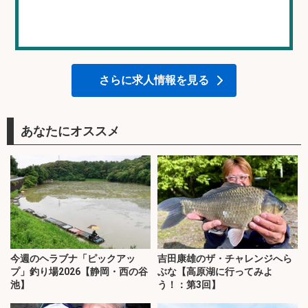
さらに求人情報を見る
あなたにオススメ
今週のヘラブナ「ピックアッ
吉田康雄のザ・チャレンジへら
プ」釣り場2026【静岡・西の谷
ぶな【高原湖に行ってみよ
池】
う！：第3回】