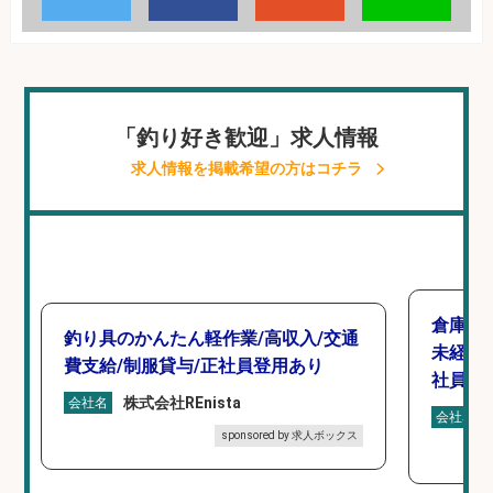
「釣り好き歓迎」求人情報
求人情報を掲載希望の方はコチラ
倉庫で
釣り具のかんたん軽作業/高収入/交通
未経験
費支給/制服貸与/正社員登用あり
社員登
株式会社REnista
会社名
会社名
sponsored by 求人ボックス