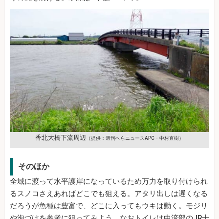
香北大橋下流周辺
（提供：週刊へらニュースAPC・中村直樹）
そのほか
全域に渡って水平護岸になっているため万力を取り付けられ
るスノコさえあればどこでも狙える。アタリ出しは遅くなる
だろうが魚種は豊富で、どこに入ってもウキは動く。モジリ
や泡づけを参考に狙ってみよう。なおトイレは中流部のJR十