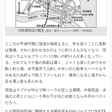
与田浦周辺の概況
（提供：週刊へらニュースAPC・中村直樹）
ところが平成中期に放流が途絶えると、年を追うごとに魚影
は激減。それに合わせるかのように釣り人も少なくなり、現
在はヘラよりもブラックバス狙いの釣り人が多くなってい
る。それでもフナ族の魚影は濃く、ジャミも多いためウキが
動く釣り場。水平護岸で入釣しやすいのと駐車スペースも十
分あるため好んで狙うファンもおり、週末になると遠方から
足を運ぶ姿も見られる。
現況はマブナが中心で時々ヘラが交じる展開。今後気温・水
温の上昇とともにヘラ率が下がるため狙うなら今月がベスト
だろう。
なお西部与田浦に隣接する水郷佐原あやめパークでは5月23