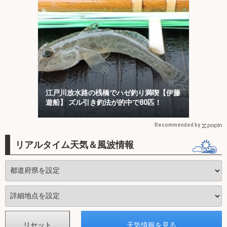
江戸川放水路の桟橋でハゼ釣り満喫【伊藤
遊船】 ズル引き釣法が的中で80匹！
Recommended by
リアルタイム天気＆風波情報