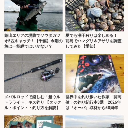
館山エリアの堤防でソウダガツ
夏でも潮干狩りは楽しめる！
オ5匹キャッチ！【千葉】今期の
前島でハマグリ＆アサリを調査
魚は一筋縄ではいかない？
してみた【愛知】
メバルロッドで楽しむ「超ウル
世界中を釣り歩いた作家「開高
トラライト」キス釣り 【タック
健」の釣り紀行本3選 2026年
ル・ポイント・釣り方を解説】
は『オーパ』取材から50周年