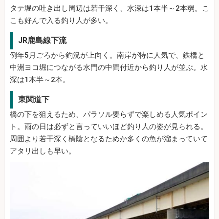
タテ堀の吐き出し周辺は若干深く、水深は1本半～2本弱。こ
こも好んで入る釣り人が多い。
JR鹿島線下流
例年5月ごろから釣況が上向く。南岸が特に人気で、鉄橋と
中洲ヨコ堀につながる水門の中間付近から釣り人が並ぶ。水
深は1本半～2本。
東関道下
橋の下を狙えるため、パラソル要らずで楽しめる人気ポイン
ト。雨の日は必ずと言っていいほど釣り人の姿が見られる。
周囲より若干深く橋陰となるためか多くの魚が溜まっていて
アタリ出しも早い。