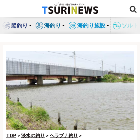
コ
ン
テ
船釣り
海釣り
海釣り施設
ソルト
ン
ツ
へ
ス
キ
ッ
プ
TOP
>
淡水の釣り
>
ヘラブナ釣り
>