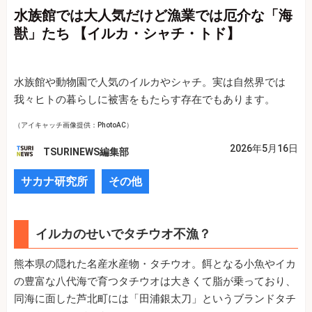
水族館では大人気だけど漁業では厄介な「海
獣」たち 【イルカ・シャチ・トド】
水族館や動物園で人気のイルカやシャチ。実は自然界では
我々ヒトの暮らしに被害をもたらす存在でもあります。
（アイキャッチ画像提供：PhotoAC）
2026年5月16日
TSURINEWS編集部
サカナ研究所
その他
イルカのせいでタチウオ不漁？
熊本県の隠れた名産水産物・タチウオ。餌となる小魚やイカ
の豊富な八代海で育つタチウオは大きくて脂が乗っており、
同海に面した芦北町には「田浦銀太刀」というブランドタチ