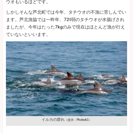
ウオもいるほどです。
しかしそんな芦北町では今年、タチウオの不漁に苦しんでい
ます。芦北漁協では一昨年、72t弱のタチウオが水揚げされ
ましたが、今年はたった7kgのみで現在はほとんど漁が行え
ていないといいます。
イルカの群れ
（提供：PhotoAC）