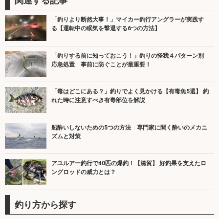
関連する記事
「釣りより断然大事！」マイカー釣行アングラーが実践す
る【運転中の眠気を撃退する6つの方法】
「釣りする前に知っておこう！」釣りの怪我４パターン別
応急処置 事前に防ぐことが最重要！
「毒はどこにある？」釣りでよく見かける【有毒魚5選】 釣
れた時に注意すべき有毒部位を解説
船酔いしないための5つの方法 専門家に聞く酔いのメカニ
ズムと対策
アユルアー釣行で40匹の爆釣！【滋賀】 好釣果を支えたロ
ングロッドの威力とは？
釣り方から探す