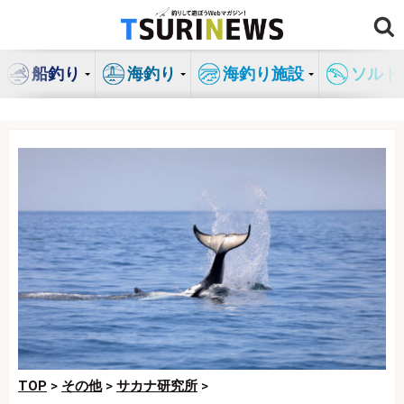
コ
ン
テ
船釣り
海釣り
海釣り施設
ソルト
ン
ツ
へ
ス
キ
ッ
プ
TOP
>
その他
>
サカナ研究所
>