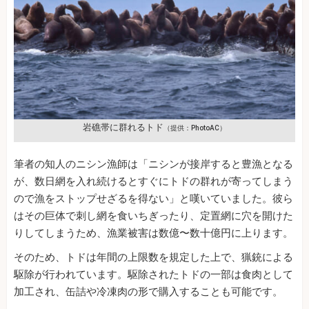
岩礁帯に群れるトド
（提供：PhotoAC）
筆者の知人のニシン漁師は「ニシンが接岸すると豊漁となる
が、数日網を入れ続けるとすぐにトドの群れが寄ってしまう
ので漁をストップせざるを得ない」と嘆いていました。彼ら
はその巨体で刺し網を食いちぎったり、定置網に穴を開けた
りしてしまうため、漁業被害は数億〜数十億円に上ります。
そのため、トドは年間の上限数を規定した上で、猟銃による
駆除が行われています。駆除されたトドの一部は食肉として
加工され、缶詰や冷凍肉の形で購入することも可能です。