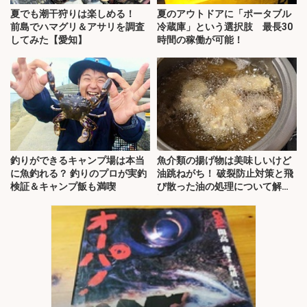
夏でも潮干狩りは楽しめる！
夏のアウトドアに「ポータブル
前島でハマグリ＆アサリを調査
冷蔵庫」という選択肢 最長30
してみた【愛知】
時間の稼働が可能！
釣りができるキャンプ場は本当
魚介類の揚げ物は美味しいけど
に魚釣れる？ 釣りのプロが実釣
油跳ねがち！ 破裂防止対策と飛
検証＆キャンプ飯も満喫
び散った油の処理について解
説！