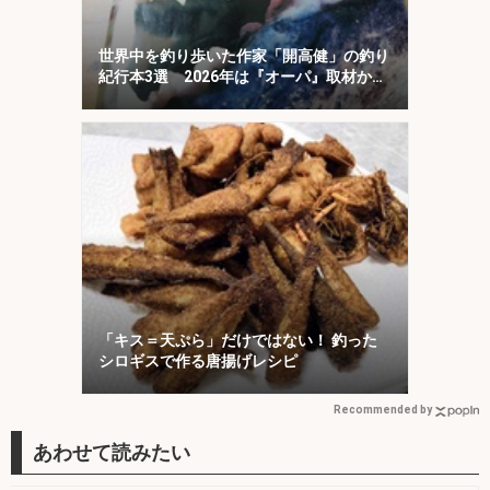
世界中を釣り歩いた作家「開高健」の釣り
紀行本3選 2026年は『オーパ』取材から
50周年
「キス＝天ぷら」だけではない！ 釣った
シロギスで作る唐揚げレシピ
Recommended by