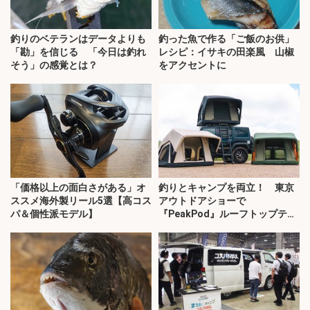
釣りのベテランはデータよりも
釣った魚で作る「ご飯のお供」
「勘」を信じる 「今日は釣れ
レシピ：イサキの田楽風 山椒
そう」の感覚とは？
をアクセントに
「価格以上の面白さがある」オ
釣りとキャンプを両立！ 東京
ススメ海外製リール5選【高コス
アウトドアショーで
パ＆個性派モデル】
『PeakPod』ルーフトップテン
トに注目