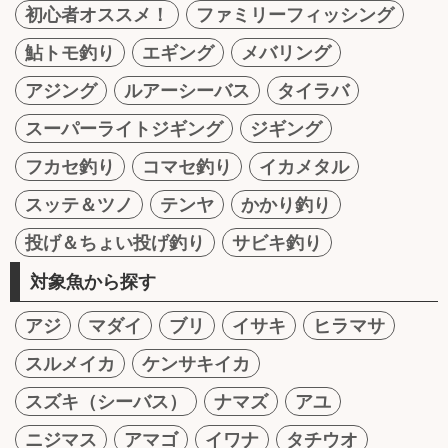
初心者オススメ！
ファミリーフィッシング
鮎トモ釣り
エギング
メバリング
アジング
ルアーシーバス
タイラバ
スーパーライトジギング
ジギング
フカセ釣り
コマセ釣り
イカメタル
スッテ＆ツノ
テンヤ
かかり釣り
投げ＆ちょい投げ釣り
サビキ釣り
対象魚から探す
アジ
マダイ
ブリ
イサキ
ヒラマサ
スルメイカ
ケンサキイカ
スズキ（シーバス）
ナマズ
アユ
ニジマス
アマゴ
イワナ
タチウオ