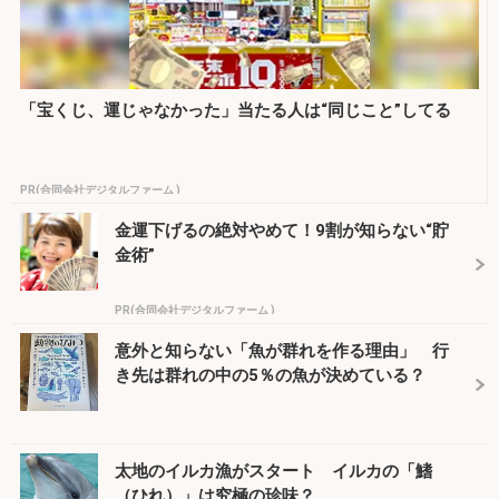
「宝くじ、運じゃなかった」当たる人は“同じこと”してる
PR(合同会社デジタルファーム )
金運下げるの絶対やめて！9割が知らない“貯
金術”
PR(合同会社デジタルファーム )
意外と知らない「魚が群れを作る理由」 行
き先は群れの中の5％の魚が決めている？
太地のイルカ漁がスタート イルカの「鰭
（ひれ）」は究極の珍味？