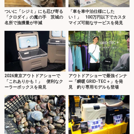
ついに「シジミ」にも忍び寄る
「車を車中泊仕様にした
「クロダイ」の魔の手 茨城の
い！」 100万円以下でカスタ
名所で漁獲量が半減
マイズ可能なサービスを発見
2026東京アウトドアショーで
アウトドアショーで最強インナ
「これありかも！」 便利なク
ー「瞬暖 GRID-TEC＋」を発
ーラーボックスを発見
見 釣り専用モデルも登場