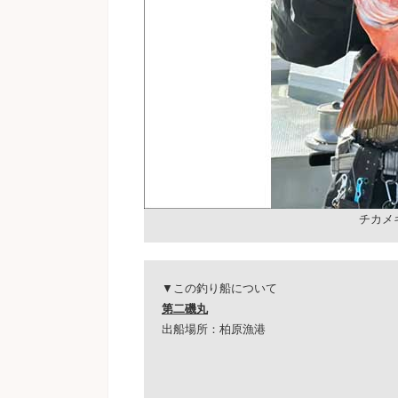
チカメ
▼この釣り船について
第二磯丸
出船場所：柏原漁港