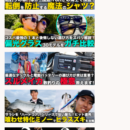
sponsored by 求人ボックス
福岡「現場監督」/釣り好き歓迎/残
業10時間/経験者歓迎
広松久水産株式会社
会社名
sponsored by 求人ボックス
営業事務/「大津市」「時給1,300
円」小野駅徒歩6分/釣り具メーカー
の物流事務・営業アシスタント/残
業なし×土日祝休み×大型連休あり/
滋賀県/大津市
株式会社ホットスタッフ滋賀
会社名
sponsored by 求人ボックス