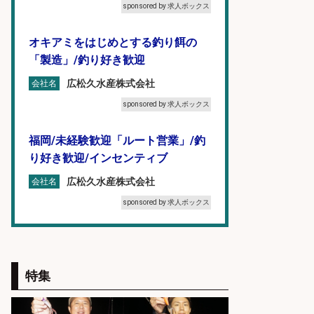
sponsored by 求人ボックス
オキアミをはじめとする釣り餌の
「製造」/釣り好き歓迎
広松久水産株式会社
会社名
sponsored by 求人ボックス
福岡/未経験歓迎「ルート営業」/釣
り好き歓迎/インセンティブ
広松久水産株式会社
会社名
sponsored by 求人ボックス
宮崎/魚や漁業に関わる現場・事務
の「総合職」 未経験可
特集
宮崎県漁業協同組合連合会
会社名
sponsored by 求人ボックス