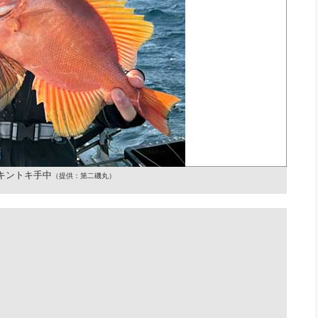
キントキ手中
（提供：第二磯丸）