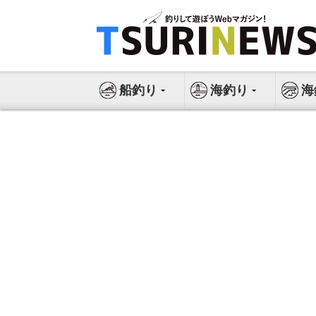
コ
ン
テ
ン
ツ
船釣り
海釣り
海
へ
ス
キ
ッ
プ