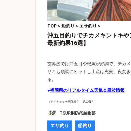
TOP
>
船釣り
>
エサ釣り
>
沖五目釣りでチカメキントキや
最新釣果16選】
玄界灘では沖五目や根魚が好調で、チカメ
サキも順調にヒットし土産は充実。夜焚き
る。
●
福岡県のリアルタイム天気＆風波情報
（アイキャッチ画像提供：第二磯丸）
TSURINEWS編集部
エサ釣り
船釣り