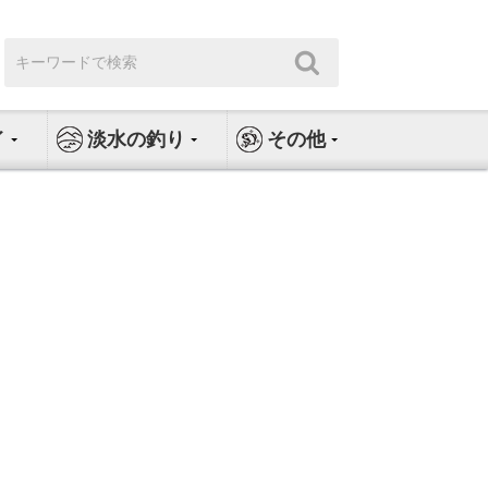
検
検
索:
索
イ
淡水の釣り
その他