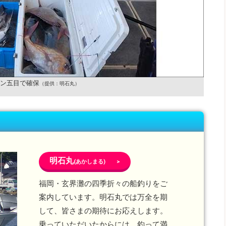
ン五目で確保
（提供：明石丸）
明石丸
(あかしまる) >
福岡・玄界灘の四季折々の船釣りをご
案内しています。明石丸では万全を期
して、皆さまの期待にお応えします。
乗っていただいたからには、釣って満