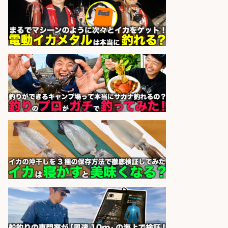
和食, 居酒屋/キッチンスタッフ/天草
の魚と馬刺しの店 キッチンスタッフ
正社員募集
天草の魚と馬刺しの店 魚粋 天草
会社名
の魚と馬刺しの店 魚粋
sponsored by 求人ボックス
8月開始/釣り具メーカーでの営業ア
シスタントのお仕事/残業なし/即日
勤務可/営業事務/軽作業
株式会社パソナ
会社名
sponsored by 求人ボックス
レジ打ち/日払いOK/おさかなの三枚
おろし/新潟県/小千谷市
株式会社G&G
会社名