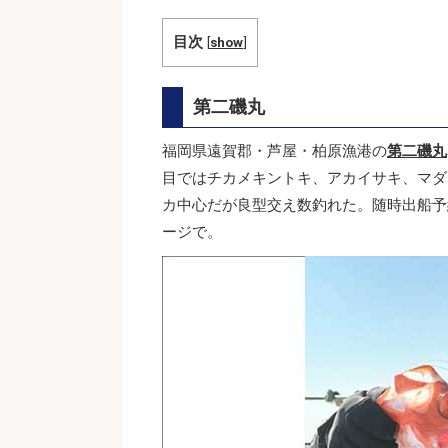
目次
[
show
]
第二磯丸
福岡県遠賀郡・芦屋・柏原漁港の
第二磯丸
目ではチカメキントキ、アカイサキ、マダ
カ中心だが良型交え数釣れた。随時出船予
ージで。