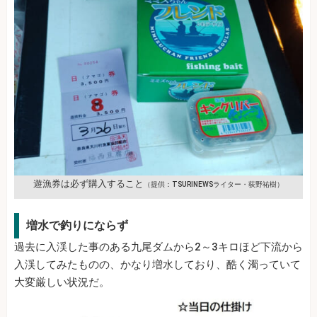
遊漁券は必ず購入すること
（提供：TSURINEWSライター・荻野祐樹）
増水で釣りにならず
過去に入渓した事のある九尾ダムから2～3キロほど下流から
入渓してみたものの、かなり増水しており、酷く濁っていて
大変厳しい状況だ。