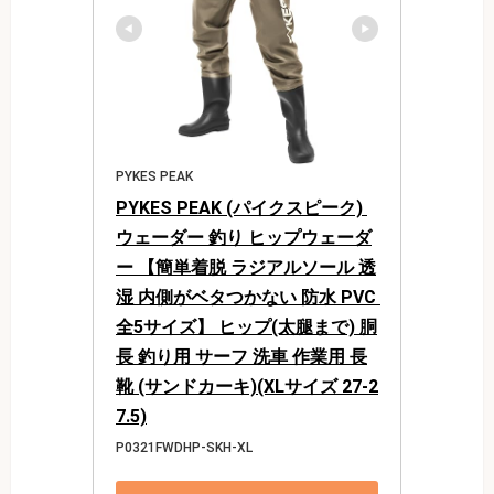
PYKES PEAK
PYKES PEAK (パイクスピーク) 
ウェーダー 釣り ヒップウェーダ
ー 【簡単着脱 ラジアルソール 透
湿 内側がベタつかない 防水 PVC 
全5サイズ】 ヒップ(太腿まで) 胴
長 釣り用 サーフ 洗車 作業用 長
靴 (サンドカーキ)(XLサイズ 27-2
7.5)
P0321FWDHP-SKH-XL