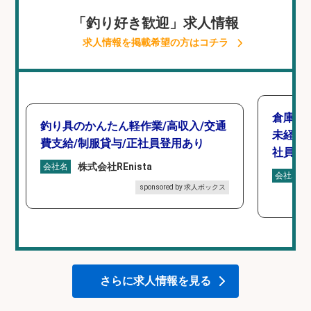
「釣り好き歓迎」求人情報
求人情報を掲載希望の方はコチラ
倉庫で
釣り具のかんたん軽作業/高収入/交通
未経験
費支給/制服貸与/正社員登用あり
社員登
株式会社REnista
会社名
会社名
sponsored by 求人ボックス
さらに求人情報を見る