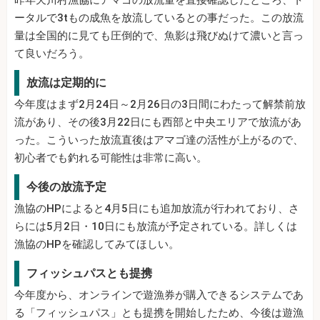
昨年天川村漁協にアマゴの放流量を直接確認したところ、ト
ータルで3tもの成魚を放流しているとの事だった。この放流
量は全国的に見ても圧倒的で、魚影は飛びぬけて濃いと言っ
て良いだろう。
放流は定期的に
今年度はまず2月24日～2月26日の3日間にわたって解禁前放
流があり、その後3月22日にも西部と中央エリアで放流があ
った。こういった放流直後はアマゴ達の活性が上がるので、
初心者でも釣れる可能性は非常に高い。
今後の放流予定
漁協のHPによると4月5日にも追加放流が行われており、さ
らには5月2日・10日にも放流が予定されている。詳しくは
漁協のHPを確認してみてほしい。
フィッシュパスとも提携
今年度から、オンラインで遊漁券が購入できるシステムであ
る「フィッシュパス」とも提携を開始したため、今後は遊漁