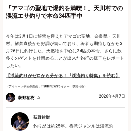
「アマゴの聖地で爆釣を満喫！」天川村での
渓流エサ釣りで本命34匹手中
今年は3月1日に解禁を迎えたアマゴの聖地、奈良県・天川
村。解禁直後から好調が続いており、著者も期待しながら3
月26日に釣行した。天然物を中心に34匹の本命、さらに数
多くのゲストを仕留めることが出来た釣行の様子をレポート
したい。
【渓流釣りがゼロから分かる！『渓流釣り特集』を読む】
（アイキャッチ画像提供：TSURINEWSライター・荻野祐樹）
2026年4月7日
荻野祐樹
荻野祐樹
釣り歴は約25年。得意ジャンルは渓流釣