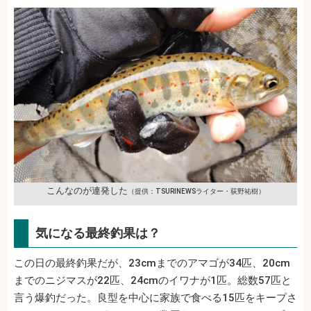
こんなのが連発した
（提供：TSURINEWSライター・荻野祐樹）
気になる最終釣果は？
この日の最終釣果だが、23cmまでのアマゴが34匹、20cm
までのニジマスが22匹、24cmのイワナが1匹。総数57匹と
言う爆釣だった。良型を中心に家族で食べる15匹をキープさ