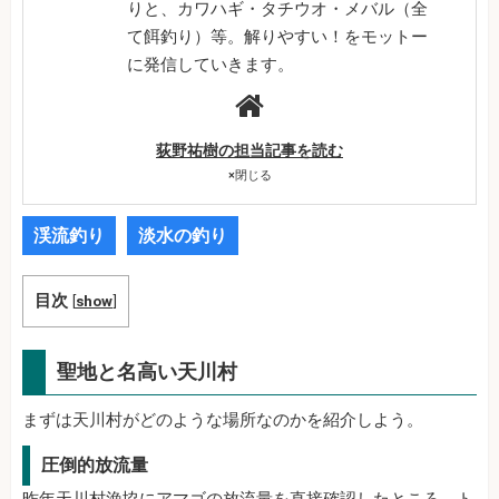
りと、カワハギ・タチウオ・メバル（全
て餌釣り）等。解りやすい！をモットー
に発信していきます。
荻野祐樹の担当記事を読む
×
閉じる
渓流釣り
淡水の釣り
目次
[
show
]
聖地と名高い天川村
まずは天川村がどのような場所なのかを紹介しよう。
圧倒的放流量