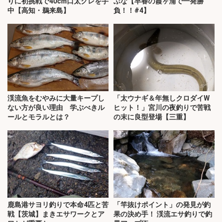
りに初挑戦で40cm口太グレを手
ぶな【早春の霞ヶ浦で一発勝
中【高知・鵜来島】
負！！#4】
渓流魚をむやみに大量キープし
「太ウナギ＆年無しクロダイW
ない方が良い理由 学ぶべきル
ヒット！」宮川の夜釣りで苦戦
ールとモラルとは？
の末に良型登場【三重】
鹿島港サヨリ釣りで本命4匹と苦
「竿抜けポイント」の発見が釣
戦【茨城】まきエサワークとア
果の決め手！ 渓流エサ釣りで釣