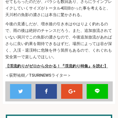
せてもらったのだが、バラシも数回あり、さらにラインブレ
イクしていくサイズがトータル4回掛かった事を考えると、
天川村の魚影の濃さには本当に驚かされる。
今後の見通しだが、増水後の引き水はやはりよく釣れるの
で、雨の後は絶好のチャンスだろう。また、追加放流されて
いない洞川でこの魚影の濃さなので、今後追加放流があれば
さらに良い釣果を期待できるはずだ。場所によっては谷が深
く、入渓・退渓時に危険を伴う箇所もあるので、くれぐれも
安全第一で楽しんでほしい。
【渓流釣りがゼロから分かる！『渓流釣り特集』を読む】
＜荻野祐樹／TSURINEWSライター＞