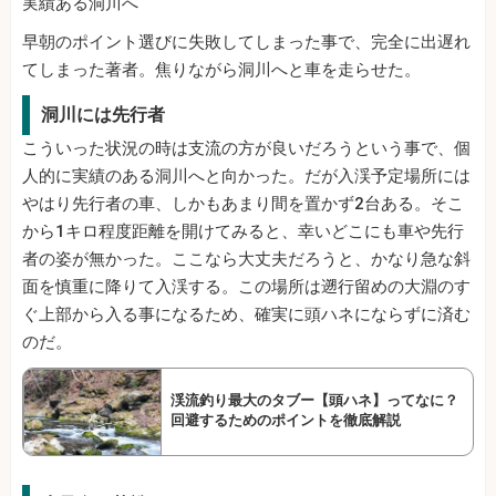
実績ある洞川へ
早朝のポイント選びに失敗してしまった事で、完全に出遅れ
てしまった著者。焦りながら洞川へと車を走らせた。
洞川には先行者
こういった状況の時は支流の方が良いだろうという事で、個
人的に実績のある洞川へと向かった。だが入渓予定場所には
やはり先行者の車、しかもあまり間を置かず2台ある。そこ
から1キロ程度距離を開けてみると、幸いどこにも車や先行
者の姿が無かった。ここなら大丈夫だろうと、かなり急な斜
面を慎重に降りて入渓する。この場所は遡行留めの大淵のす
ぐ上部から入る事になるため、確実に頭ハネにならずに済む
のだ。
渓流釣り最大のタブー【頭ハネ】ってなに？
回避するためのポイントを徹底解説