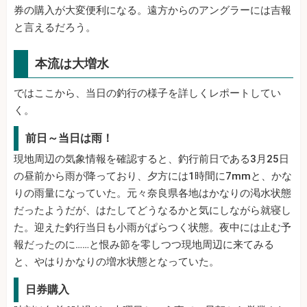
券の購入が大変便利になる。遠方からのアングラーには吉報
と言えるだろう。
本流は大増水
ではここから、当日の釣行の様子を詳しくレポートしてい
く。
前日～当日は雨！
現地周辺の気象情報を確認すると、釣行前日である3月25日
の昼前から雨が降っており、夕方には1時間に7mmと、かな
りの雨量になっていた。元々奈良県各地はかなりの渇水状態
だったようだが、はたしてどうなるかと気にしながら就寝し
た。迎えた釣行当日も小雨がぱらつく状態。夜中には止む予
報だったのに……と恨み節を零しつつ現地周辺に来てみる
と、やはりかなりの増水状態となっていた。
日券購入