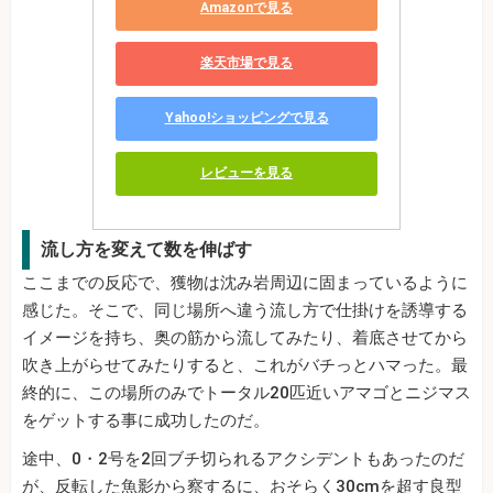
Amazonで見る
楽天市場で見る
Yahoo!ショッピングで見る
レビューを見る
流し方を変えて数を伸ばす
ここまでの反応で、獲物は沈み岩周辺に固まっているように
感じた。そこで、同じ場所へ違う流し方で仕掛けを誘導する
イメージを持ち、奥の筋から流してみたり、着底させてから
吹き上がらせてみたりすると、これがバチっとハマった。最
終的に、この場所のみでトータル20匹近いアマゴとニジマス
をゲットする事に成功したのだ。
途中、0・2号を2回ブチ切られるアクシデントもあったのだ
が、反転した魚影から察するに、おそらく30cmを超す良型