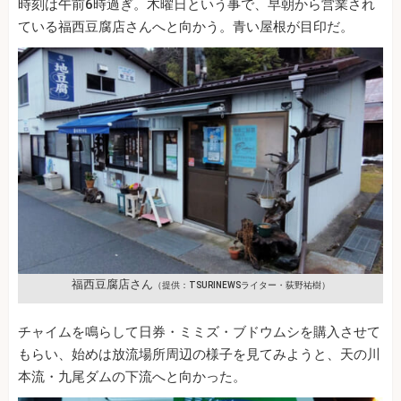
時刻は午前6時過ぎ。木曜日という事で、早朝から営業され
ている福西豆腐店さんへと向かう。青い屋根が目印だ。
福西豆腐店さん
（提供：TSURINEWSライター・荻野祐樹）
チャイムを鳴らして日券・ミミズ・ブドウムシを購入させて
もらい、始めは放流場所周辺の様子を見てみようと、天の川
本流・九尾ダムの下流へと向かった。