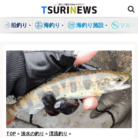
コ
ン
テ
船釣り
海釣り
海釣り施設
ソルト
ン
ツ
へ
ス
キ
ッ
プ
TOP
>
淡水の釣り
>
渓流釣り
>