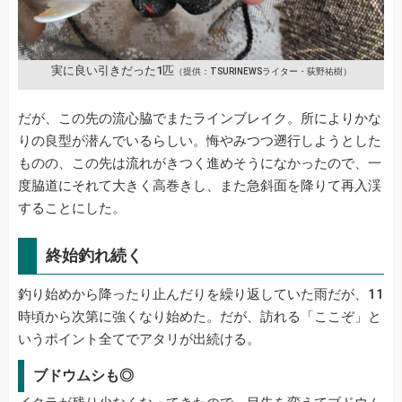
実に良い引きだった1匹
（提供：TSURINEWSライター・荻野祐樹）
だが、この先の流心脇でまたラインブレイク。所によりかな
りの良型が潜んでいるらしい。悔やみつつ遡行しようとした
ものの、この先は流れがきつく進めそうになかったので、一
度脇道にそれて大きく高巻きし、また急斜面を降りて再入渓
することにした。
終始釣れ続く
釣り始めから降ったり止んだりを繰り返していた雨だが、11
時頃から次第に強くなり始めた。だが、訪れる「ここぞ」と
いうポイント全てでアタリが出続ける。
ブドウムシも◎