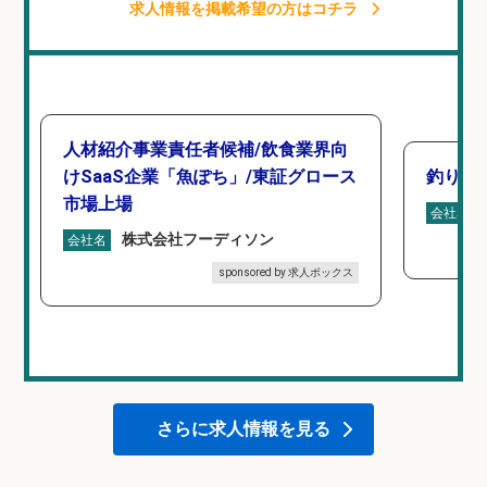
求人情報を掲載希望の方はコチラ
人材紹介事業責任者候補/飲食業界向
けSaaS企業「魚ぽち」/東証グロース
釣り具
市場上場
会社名
株式会社フーディソン
会社名
sponsored by 求人ボックス
さらに求人情報を見る