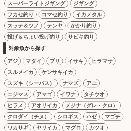
スーパーライトジギング
ジギング
フカセ釣り
コマセ釣り
イカメタル
スッテ＆ツノ
テンヤ
かかり釣り
投げ＆ちょい投げ釣り
サビキ釣り
対象魚から探す
アジ
マダイ
ブリ
イサキ
ヒラマサ
スルメイカ
ケンサキイカ
スズキ（シーバス）
ナマズ
アユ
ニジマス
アマゴ
イワナ
タチウオ
ヒラメ
アオリイカ
メジナ（グレ・クロ）
クロダイ（チヌ）
シロギス
ハゼ
マゴチ
ワカサギ
ヤリイカ
マグロ
カツオ