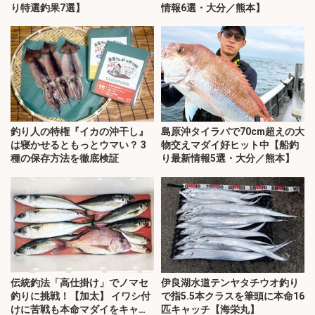
り特選釣果7選】
情報6選・大分／熊本】
釣り人の特権『イカの沖干し』
島原沖タイラバで70cm超えの大
は寝かせるともっとウマい？ 3
物交えマダイ好ヒット中【船釣
種の保存方法を徹底検証
り最新情報5選・大分／熊本】
伝統釣法「高仕掛け」でノマセ
伊良湖水道テンヤタチウオ釣り
釣りに挑戦！【加太】 イワシ付
で指5.5本クラスを筆頭に本命16
けに苦戦も本命マダイをキャッ
匹キャッチ【海栄丸】