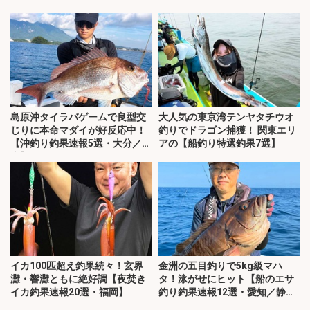
チ！
島原沖タイラバゲームで良型交
大人気の東京湾テンヤタチウオ
じりに本命マダイが好反応中！
釣りでドラゴン捕獲！ 関東エリ
【沖釣り釣果速報5選・大分／熊
アの【船釣り特選釣果7選】
本】
イカ100匹超え釣果続々！玄界
金洲の五目釣りで5kg級マハ
灘・響灘ともに絶好調【夜焚き
タ！泳がせにヒット【船のエサ
イカ釣果速報20選・福岡】
釣り釣果速報12選・愛知／静
岡】