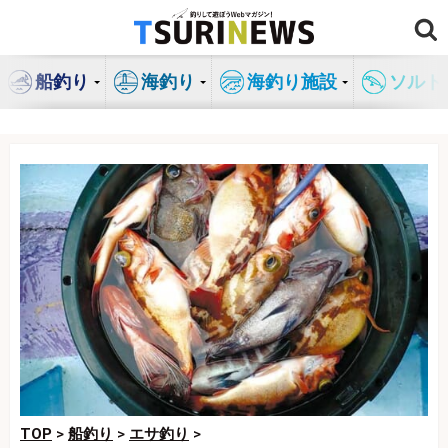
コ
ン
テ
船釣り
海釣り
海釣り施設
ソルト
ン
ツ
へ
ス
キ
ッ
プ
TOP
>
船釣り
>
エサ釣り
>