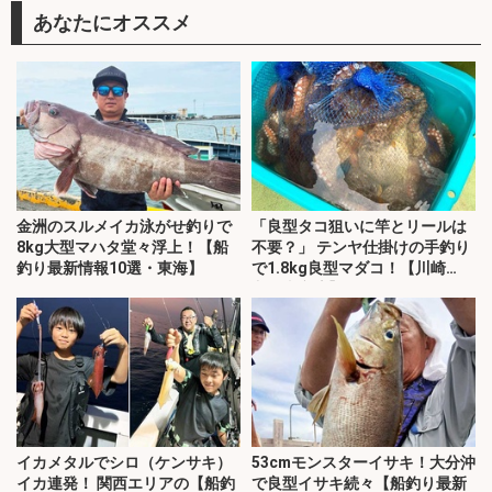
あなたにオススメ
金洲のスルメイカ泳がせ釣りで
「良型タコ狙いに竿とリールは
8kg大型マハタ堂々浮上！【船
不要？」 テンヤ仕掛けの手釣り
釣り最新情報10選・東海】
で1.8kg良型マダコ！【川崎
丸・東京湾】
イカメタルでシロ（ケンサキ）
53cmモンスターイサキ！大分沖
イカ連発！ 関西エリアの【船釣
で良型イサキ続々【船釣り最新