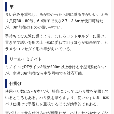
竿
食い込みを重視し、魚が掛かったら胴に乗る竿がいい。オモ
リ負荷30～80号、6:4調子で長さ2.7～3.6mが使用可能だ
が、3m前後のものが扱いやすい。
手持ちでひん繁に誘うより、むしろロッドホルダーに掛け、
置き竿で誘いを船の上下動に委ねて狙うほうが効果的で、ヒ
ラメやコマセダイ用の竿が向いている。
リール・ミチイト
ミチイトはPEライン3号が200m以上巻ける小型電動がいい
が、水深50m前後なら中型両軸でも対応可能。
仕掛け
使用ハリ数は5～8本だが、船宿によってはハリ数を制限して
いるところもある。ハリ数を増やすより、使いやすい5、6本
バリ仕掛けで手返しを重視するほうが効率的でもある。
空バリにエサを付けるのが標準だが、ハリにサバやナマズな