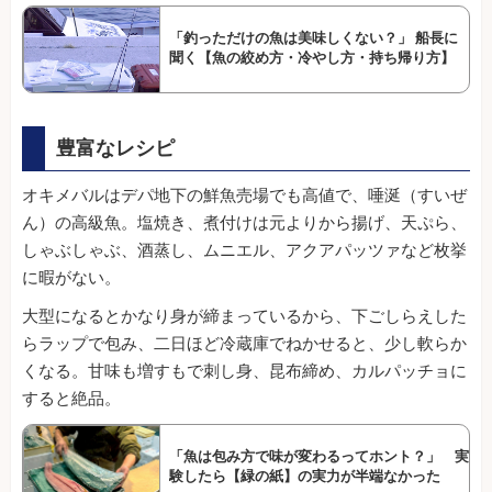
「釣っただけの魚は美味しくない？」 船長に
聞く【魚の絞め方・冷やし方・持ち帰り方】
豊富なレシピ
オキメバルはデパ地下の鮮魚売場でも高値で、唾涎（すいぜ
ん）の高級魚。塩焼き、煮付けは元よりから揚げ、天ぷら、
しゃぶしゃぶ、酒蒸し、ムニエル、アクアパッツァなど枚挙
に暇がない。
大型になるとかなり身が締まっているから、下ごしらえした
らラップで包み、二日ほど冷蔵庫でねかせると、少し軟らか
くなる。甘味も増すもで刺し身、昆布締め、カルパッチョに
すると絶品。
「魚は包み方で味が変わるってホント？」 実
験したら【緑の紙】の実力が半端なかった