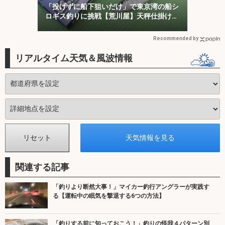
「投げずに船下狙いだけ」で東京湾の船シ
ロギス釣りに挑戦【荒川屋】天秤仕掛けで
キス約70匹！
Recommended by
リアルタイム天気＆風波情報
関連する記事
「釣りより断然大事！」マイカー釣行アングラーが実践す
る【運転中の眠気を撃退する6つの方法】
「釣りする前に知っておこう！」釣りの怪我４パターン別