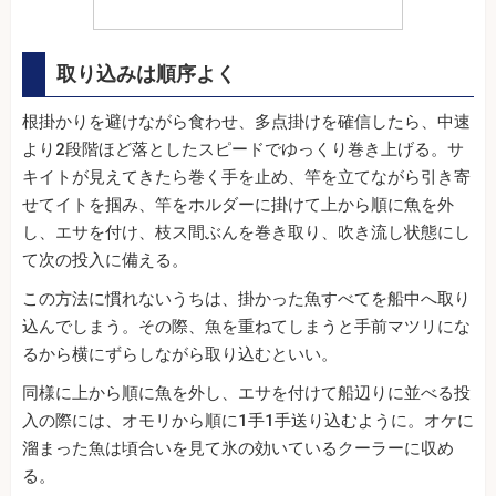
取り込みは順序よく
根掛かりを避けながら食わせ、多点掛けを確信したら、中速
より2段階ほど落としたスピードでゆっくり巻き上げる。サ
キイトが見えてきたら巻く手を止め、竿を立てながら引き寄
せてイトを掴み、竿をホルダーに掛けて上から順に魚を外
し、エサを付け、枝ス間ぶんを巻き取り、吹き流し状態にし
て次の投入に備える。
この方法に慣れないうちは、掛かった魚すべてを船中へ取り
込んでしまう。その際、魚を重ねてしまうと手前マツリにな
るから横にずらしながら取り込むといい。
同様に上から順に魚を外し、エサを付けて船辺りに並べる投
入の際には、オモリから順に1手1手送り込むように。オケに
溜まった魚は頃合いを見て氷の効いているクーラーに収め
る。