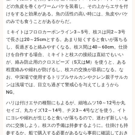
どの魚皮を巻くかワームバケを装着し、その上からエサを付
けをすると効果がある。魚の活性の高い時には、魚皮やバケ
のみでも食うことがあるからだ。
ミキイトはフロロカーボンライン3～5号、枝スは同2～3号
で長さは20～25cmとする。あまり短くすると食いが落ちる
し、長過ぎると絡みやすくなる。枝ス間は40～60cm。仕掛
けを自作する場合、ミキイトと枝スの接続は直結でもいい
が、絡み防止用のクロスビーズ（S又はM）を使うと、ある
程度絡みや縮れが防げるし、枝スの交換が容易になる。な
お、中深場で使用するトリプルサルカンやクレン親子サルカ
ンは浅場では、目立ち過ぎて警戒心を与えてしまうから
NG。
ハリは付けエサの種類にもよるが、細地ムツ10～12号か丸
セイゴ、丸カイズ12～14号、チヌ3～4号などを使う。イト
にヨレや縮れが生じると食いが落ちるので、迷わず新しいも
のに交換しよう。枝スの予備は持参するように。仕掛けも持
参するか、船で購入する必要があるなら事前に確認しておき