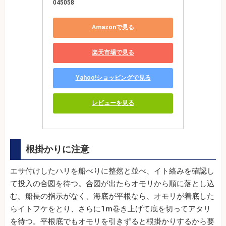
045058
Amazonで見る
楽天市場で見る
Yahoo!ショッピングで見る
レビューを見る
根掛かりに注意
エサ付けしたハリを船べりに整然と並べ、イト絡みを確認し
て投入の合図を待つ。合図が出たらオモリから順に落とし込
む。船長の指示がなく、海底が平根なら、オモリが着底した
らイトフケをとり、さらに1m巻き上げて底を切ってアタリ
を待つ。平根底でもオモリを引きずると根掛かりするから要