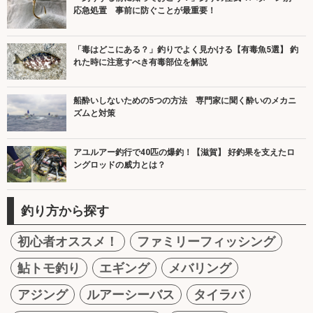
応急処置 事前に防ぐことが最重要！
「毒はどこにある？」釣りでよく見かける【有毒魚5選】 釣
れた時に注意すべき有毒部位を解説
船酔いしないための5つの方法 専門家に聞く酔いのメカニ
ズムと対策
アユルアー釣行で40匹の爆釣！【滋賀】 好釣果を支えたロ
ングロッドの威力とは？
釣り方から探す
初心者オススメ！
ファミリーフィッシング
鮎トモ釣り
エギング
メバリング
アジング
ルアーシーバス
タイラバ