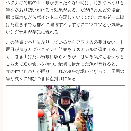
ベタナギで船の上下動がまったくない時は、時折ゆっくりと
竿をあおり誘いかけると効果がある。だがほとんどの場合、
船は揺れながらポイント上を流していくので、ホルダーに掛
けた置き竿でも群れに遭遇すればすぐにゴツゴツと小気味よ
いシグナルが竿先に現れる。
この時点でハリ掛かりしているからアワせる必要はない。1
尾目が食うとグッグインと竿先をリズミカルに弾ませる。す
ぐに巻き上げたい衝動に駆られるが、はやる気持ちをグッと
こらえて追い食いを待つ。最初に掛かった魚が暴れると、エ
サの付いたハリが踊り、これが格好な誘いとなって、周囲の
魚が次々に飛びつき多点掛けに至る。