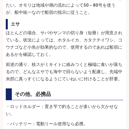
たい。オモリは地域や潮の流れによって50～80号を使う
が、船中統一なので船宿の指示に従うこと。
エサ
ほとんどの場合、サバやサンマの切り身（短冊）が用意され
ている。状況によっては、ホタルイカ、カタクチイワシ、コ
ウナゴなど小魚が効果的なので、使用するのであれば船宿に
あるかを確認しておく。
前述の通り、枝スがミキイトに絡みつくと極端に食いが落ち
るので、どんなエサでも海中で回らないよう配慮し、先端中
央部に真っすぐになるようにていねいに付けることが肝要。
その他、必携品
・ロッドホルダー：置き竿で釣ることが多いから欠かせな
い。
・バッテリー：電動リール使用なら必携。