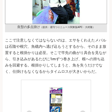
良型の多点掛け
（提供：週刊つりニュース関東版APC・大村隆）
ここで注意しなくてはならないのは、エサをくわえたメバル
は石陰や根穴、魚礁内へ逃げ込もうとするから、そのまま放
置すると根掛かりは必至。そこで竿先の曲がり具合を見なが
ら、引き込みがあるたびに1mずつ巻き上げ、根への持ち込
みを回避する。根掛かりしてしまうと、魚を失うだけでな
く、仕掛けもなくなるからタイムロスが大きいからだ。