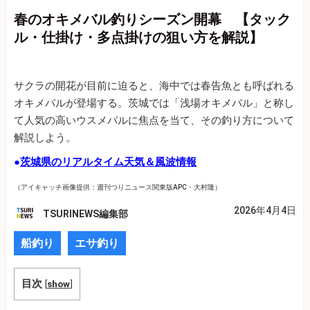
春のオキメバル釣りシーズン開幕 【タック
ル・仕掛け・多点掛けの狙い方を解説】
サクラの開花が目前に迫ると、海中では春告魚とも呼ばれる
オキメバルが登場する。茨城では「浅場オキメバル」と称し
て人気の高いウスメバルに焦点を当て、その釣り方について
解説しよう。
●
茨城県のリアルタイム天気＆風波情報
（アイキャッチ画像提供：週刊つりニュース関東版APC・大村隆）
2026年4月4日
TSURINEWS編集部
船釣り
エサ釣り
目次
[
show
]