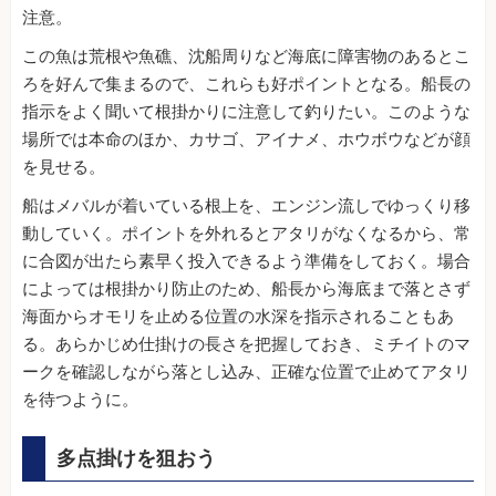
注意。
この魚は荒根や魚礁、沈船周りなど海底に障害物のあるとこ
ろを好んで集まるので、これらも好ポイントとなる。船長の
指示をよく聞いて根掛かりに注意して釣りたい。このような
場所では本命のほか、カサゴ、アイナメ、ホウボウなどが顔
を見せる。
船はメバルが着いている根上を、エンジン流しでゆっくり移
動していく。ポイントを外れるとアタリがなくなるから、常
に合図が出たら素早く投入できるよう準備をしておく。場合
によっては根掛かり防止のため、船長から海底まで落とさず
海面からオモリを止める位置の水深を指示されることもあ
る。あらかじめ仕掛けの長さを把握しておき、ミチイトのマ
ークを確認しながら落とし込み、正確な位置で止めてアタリ
を待つように。
多点掛けを狙おう