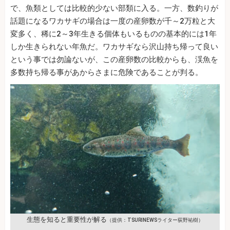
で、魚類としては比較的少ない部類に入る。一方、数釣りが
話題になるワカサギの場合は一度の産卵数が千～2万粒と大
変多く、稀に2～3年生きる個体もいるものの基本的には1年
しか生きられない年魚だ。ワカサギなら沢山持ち帰って良い
という事では勿論ないが、この産卵数の比較からも、渓魚を
多数持ち帰る事があからさまに危険であることが判る。
生態を知ると重要性が解る
（提供：TSURINEWSライター荻野祐樹）