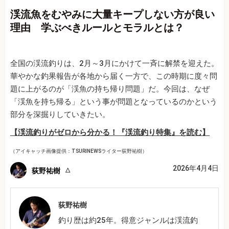
渓流魚をむやみに大量キープしない方が良い
理由 学ぶべきルールとモラルとは？
全国の渓流釣りは、2月～3月にかけて一斉に解禁を迎えた。
華やかな釣果報告が各地から届く一方で、この時期に度々問
題に上がるのが「渓魚の持ち帰り問題」だ。今回は、なぜ
「渓魚を持ち帰る」という事が問題となっているのかという
部分を深掘りしていきたい。
【渓流釣りがゼロから分かる！『渓流釣り特集』を読む】
（アイキャッチ画像提供：TSURINEWSライター荻野祐樹）
2026年4月4日
荻野祐樹
荻野祐樹
釣り歴は約25年。得意ジャンルは渓流釣