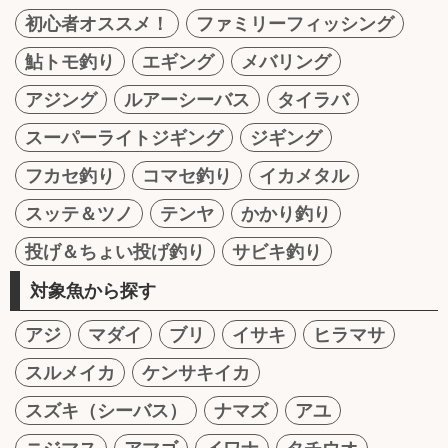
初心者オススメ！
ファミリーフィッシング
鮎トモ釣り
エギング
メバリング
アジング
ルアーシーバス
タイラバ
スーパーライトジギング
ジギング
フカセ釣り
コマセ釣り
イカメタル
スッテ＆ツノ
テンヤ
かかり釣り
投げ＆ちょい投げ釣り
サビキ釣り
対象魚から探す
アジ
マダイ
ブリ
イサキ
ヒラマサ
スルメイカ
ケンサキイカ
スズキ（シーバス）
ナマズ
アユ