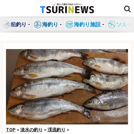
コ
ン
テ
船釣り
海釣り
海釣り施設
ソルト
ン
ツ
へ
ス
キ
ッ
プ
TOP
>
淡水の釣り
>
渓流釣り
>