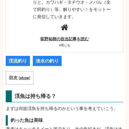
りと、カワハギ・タチウオ・メバル（全
て餌釣り）等。解りやすい！をモットー
に発信していきます。
荻野祐樹の担当記事を読む
×
閉じる
渓流釣り
淡水の釣り
目次
[
show
]
渓魚は持ち帰る？
まずは何故渓魚を持ち帰るのかという事を考えていこう。
釣った魚は美味