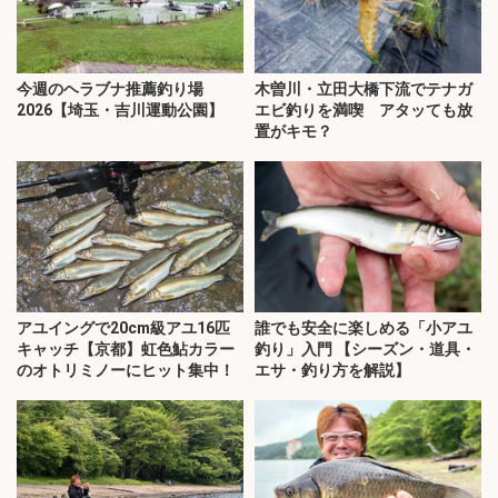
今週のヘラブナ推薦釣り場
木曽川・立田大橋下流でテナガ
2026【埼玉・吉川運動公園】
エビ釣りを満喫 アタッても放
置がキモ？
アユイングで20cm級アユ16匹
誰でも安全に楽しめる「小アユ
キャッチ【京都】虹色鮎カラー
釣り」入門 【シーズン・道具・
のオトリミノーにヒット集中！
エサ・釣り方を解説】