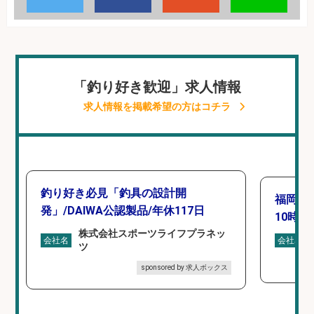
「釣り好き歓迎」求人情報
求人情報を掲載希望の方はコチラ
釣り好き必見「釣具の設計開
福岡「
発」/DAIWA公認製品/年休117日
10時間
株式会社スポーツライフプラネッ
会社名
会社名
ツ
sponsored by 求人ボックス