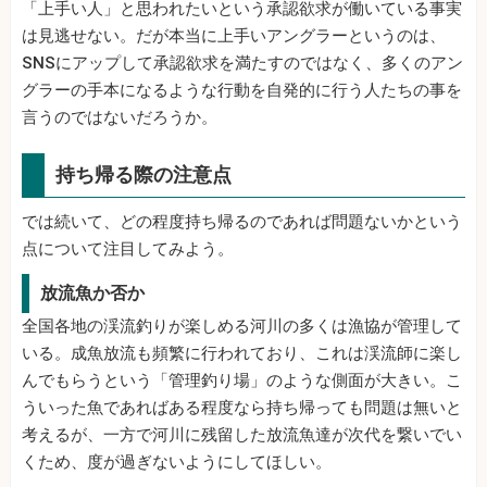
「上手い人」と思われたいという承認欲求が働いている事実
は見逃せない。だが本当に上手いアングラーというのは、
SNSにアップして承認欲求を満たすのではなく、多くのアン
グラーの手本になるような行動を自発的に行う人たちの事を
言うのではないだろうか。
持ち帰る際の注意点
では続いて、どの程度持ち帰るのであれば問題ないかという
点について注目してみよう。
放流魚か否か
全国各地の渓流釣りが楽しめる河川の多くは漁協が管理して
いる。成魚放流も頻繁に行われており、これは渓流師に楽し
んでもらうという「管理釣り場」のような側面が大きい。こ
ういった魚であればある程度なら持ち帰っても問題は無いと
考えるが、一方で河川に残留した放流魚達が次代を繋いでい
くため、度が過ぎないようにしてほしい。