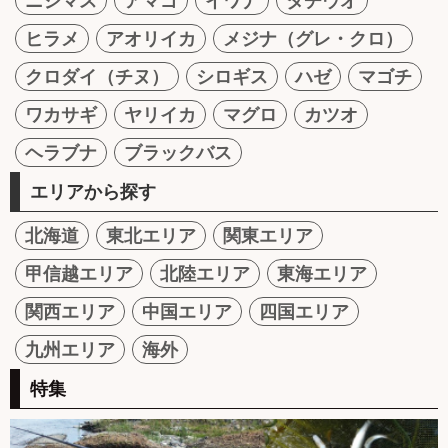
ニジマス
アマゴ
イワナ
タチウオ
ヒラメ
アオリイカ
メジナ（グレ・クロ）
クロダイ（チヌ）
シロギス
ハゼ
マゴチ
ワカサギ
ヤリイカ
マグロ
カツオ
ヘラブナ
ブラックバス
エリアから探す
北海道
東北エリア
関東エリア
甲信越エリア
北陸エリア
東海エリア
関西エリア
中国エリア
四国エリア
九州エリア
海外
特集