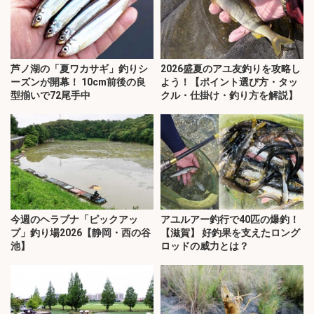
芦ノ湖の「夏ワカサギ」釣りシ
2026盛夏のアユ友釣りを攻略し
ーズンが開幕！ 10cm前後の良
よう！【ポイント選び方・タッ
型揃いで72尾手中
クル・仕掛け・釣り方を解説】
今週のヘラブナ「ピックアッ
アユルアー釣行で40匹の爆釣！
プ」釣り場2026【静岡・西の谷
【滋賀】 好釣果を支えたロング
池】
ロッドの威力とは？