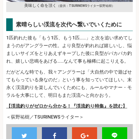
美味しく命を頂く
（提供：TSURINEWSライター荻野祐樹）
素晴らしい渓流を次代へ繋いでいくために
1匹釣れた後も「もう1匹、もう1匹……」と次を追い求めてし
まうのがアングラーの性。より良型が釣れれば嬉しいし、悩
ましいサイズをとりあえずキープした後に良型がバカバカ釣
れ、嬉しい悲鳴をあげる……なんて事も極稀に起こりえる。
だがどんな時でも、我々アングラーは「大自然の中で遊ばせ
てもらっている身なのだ」という事を知っていてほしい。末
永く渓流釣りを楽しんでいくためにも、ルールやマナー・モ
ラルを大事にして、明日もまた渓流へと向かおう。
【渓流釣りがゼロから分かる！『渓流釣り特集』を読む】
＜荻野祐樹／TSURINEWSライター＞