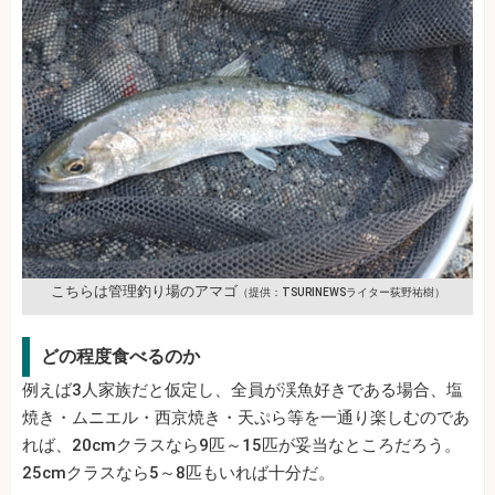
こちらは管理釣り場のアマゴ
（提供：TSURINEWSライター荻野祐樹）
どの程度食べるのか
例えば3人家族だと仮定し、全員が渓魚好きである場合、塩
焼き・ムニエル・西京焼き・天ぷら等を一通り楽しむのであ
れば、20cmクラスなら9匹～15匹が妥当なところだろう。
25cmクラスなら5～8匹もいれば十分だ。