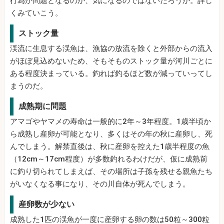
行為が問題となるのか、気になるのではないだろうか。詳し
くみていこう。
ストック量
渓流に生息する渓魚は、漁協の放流を除くと外部からの流入
がほぼ見込めないため、そもそものストック量が河川ごとに
ある程度決まっている。釣れば釣るほど数が減っていってし
まうのだ。
成熟期に問題
アマゴやヤマメの寿命は一般的に2年～3年程度。1歳半頃か
ら成熟し産卵が可能となり、多くはその年の秋に産卵し、死
んでしまう。解禁直後は、秋に産卵を控えた1歳半程度の魚
（12cm～17cm程度）が多数釣れるわけだが、仮に成熟前
に釣り切られてしまえば、その場所は子孫を残せる親魚たち
がいなくなる事になり、その川自体が死んでしまう。
産卵数が少ない
成熟した1匹の渓魚が一度に産卵する卵の数は50粒～300粒