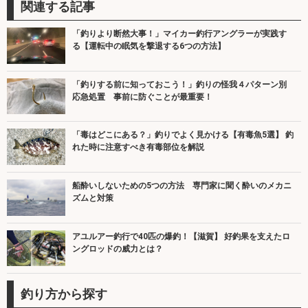
関連する記事
「釣りより断然大事！」マイカー釣行アングラーが実践す
る【運転中の眠気を撃退する6つの方法】
「釣りする前に知っておこう！」釣りの怪我４パターン別
応急処置 事前に防ぐことが最重要！
「毒はどこにある？」釣りでよく見かける【有毒魚5選】 釣
れた時に注意すべき有毒部位を解説
船酔いしないための5つの方法 専門家に聞く酔いのメカニ
ズムと対策
アユルアー釣行で40匹の爆釣！【滋賀】 好釣果を支えたロ
ングロッドの威力とは？
釣り方から探す