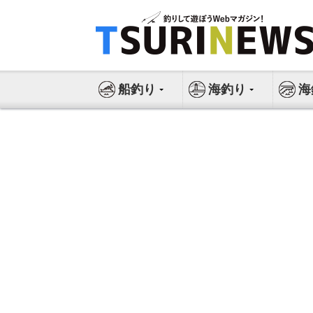
コ
ン
テ
ン
ツ
船釣り
海釣り
海
へ
ス
キ
ッ
プ