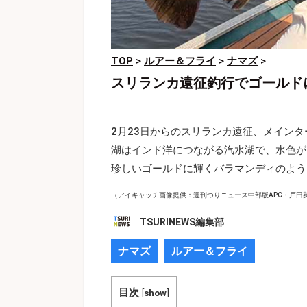
TOP
>
ルアー＆フライ
>
ナマズ
>
スリランカ遠征釣行でゴールド
2月23日からのスリランカ遠征、メイン
湖はインド洋につながる汽水湖で、水色が
珍しいゴールドに輝くバラマンディのよう
（アイキャッチ画像提供：週刊つりニュース中部版APC・戸田
TSURINEWS編集部
ナマズ
ルアー＆フライ
目次
[
show
]