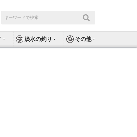
検
検
索:
索
イ
淡水の釣り
その他