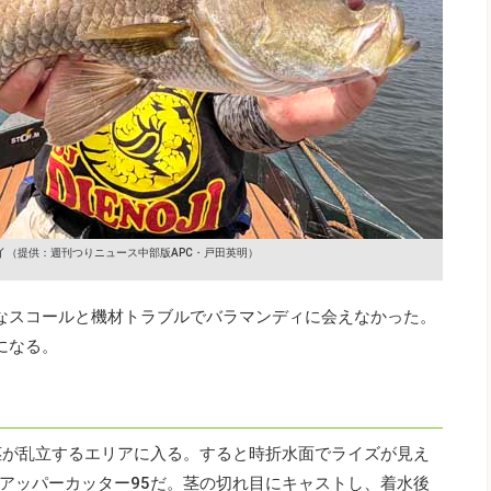
ィ
（提供：週刊つりニュース中部版APC・戸田英明）
なスコールと機材トラブルでバラマンディに会えなかった。
になる。
茎が乱立するエリアに入る。すると時折水面でライズが見え
アッパーカッター95だ。茎の切れ目にキャストし、着水後