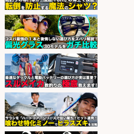
sponsored by 求人ボックス
フィッシング用品の「製品開発設
計」
メガバス株式会社
会社名
sponsored by 求人ボックス
魚をさばける方必見「鮮魚部門スタ
ッフ」/3つの働き方が選べる
株式会社旬
会社名
sponsored by 求人ボックス
さらに求人情報を見る