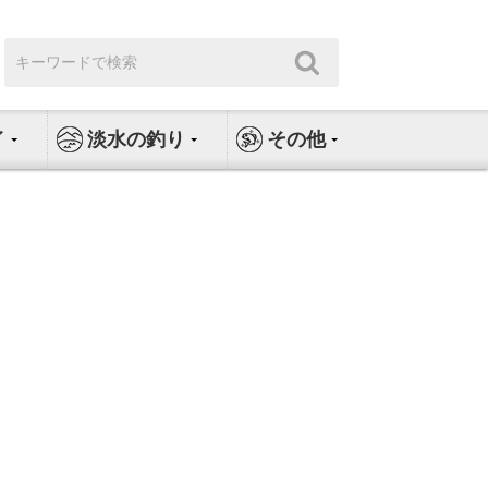
検
検
索:
索
イ
淡水の釣り
その他