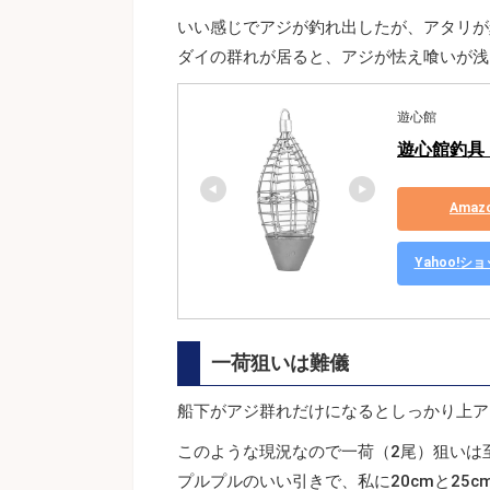
いい感じでアジが釣れ出したが、アタリが
ダイの群れが居ると、アジが怯え喰いが浅
遊心館
遊心館釣具 ア
Ama
Yahoo!
一荷狙いは難儀
船下がアジ群れだけになるとしっかり上ア
このような現況なので一荷（2尾）狙いは
プルプルのいい引きで、私に20cmと25