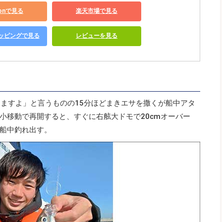
zonで見る
楽天市場で見る
ショッピングで見る
レビューを見る
てますよ」と言うものの15分ほどまきエサを撒くが船中アタ
小移動で再開すると、すぐに右舷大ドモで20cmオーバー
船中釣れ出す。