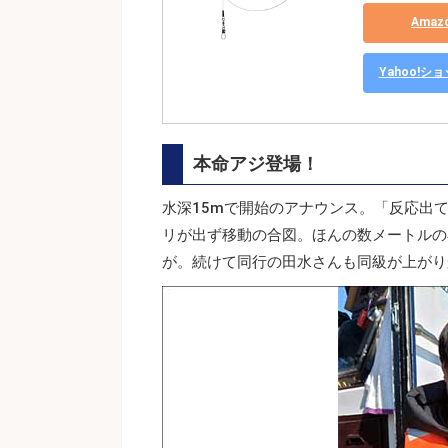
Ama
Yahoo!
本命アジ登場！
水深15mで開始のアナウンス。「反応出
リが出ず移動の合図。ほんの数メートルの
が。続けて同行の田水さんも同級が上がり