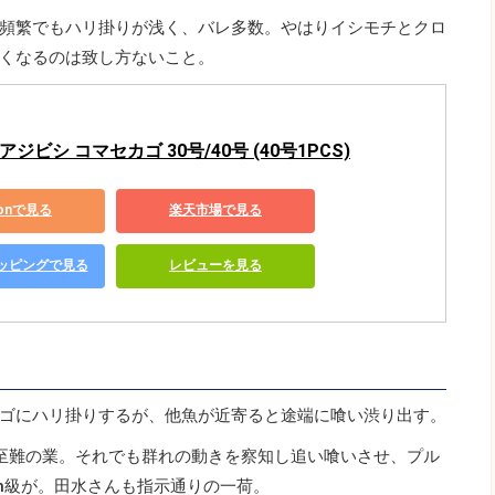
頻繁でもハリ掛りが浅く、バレ多数。やはりイシモチとクロ
くなるのは致し方ないこと。
ジビシ コマセカゴ 30号/40号 (40号1PCS)
zonで見る
楽天市場で見る
ショッピングで見る
レビューを見る
ゴにハリ掛りするが、他魚が近寄ると途端に喰い渋り出す。
至難の業。それでも群れの動きを察知し追い喰いさせ、プル
cm級が。田水さんも指示通りの一荷。