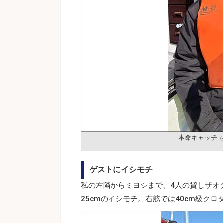
本命キャッチ
（
ゲストにイシモチ
私の左隣からミヨシまで、4人の貸しザオ
25cmのイシモチ。右舷では40cm級クロ