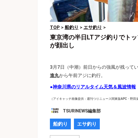
TOP
>
船釣り
>
エサ釣り
>
東京湾の半日LTアジ釣りでトッ
が顔出し
3月7日（中潮）前日からの強風が残って
進丸
から午前アジに釣行。
●
神奈川県のリアルタイム天気＆風波情報
（アイキャッチ画像提供：週刊つりニュース関東版APC・野田
TSURINEWS編集部
船釣り
エサ釣り