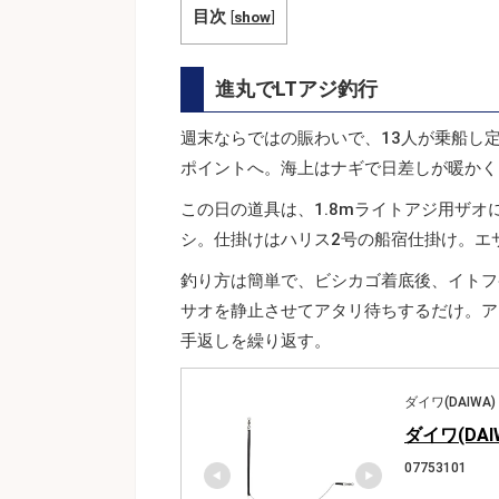
目次
[
show
]
進丸でLTアジ釣行
週末ならではの賑わいで、13人が乗船し定
ポイントへ。海上はナギで日差しが暖かく
この日の道具は、1.8mライトアジ用ザオ
シ。仕掛けはハリス2号の船宿仕掛け。エ
釣り方は簡単で、ビシカゴ着底後、イトフケ
サオを静止させてアタリ待ちするだけ。ア
手返しを繰り返す。
ダイワ(DAIWA)
ダイワ(DAI
07753101