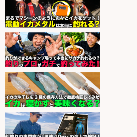
株式会社ジャッカル
会社名
sponsored by 求人ボックス
宮崎/魚や漁業に関わる現場・事務
の「総合職」 未経験可
宮崎県漁業協同組合連合会
会社名
sponsored by 求人ボックス
魚の「バイヤー」貴方の目利きでヒ
ットを生む、裁量バイヤー募集
株式会社コムライン
会社名
sponsored by 求人ボックス
釣り具メーカーでの釣り竿の販売促
進業務
株式会社天龍
会社名