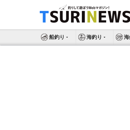
コ
ン
テ
ン
ツ
船釣り
海釣り
海
へ
ス
キ
ッ
プ