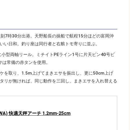
刻7時30分出港。天野船長の操船で航程15分ほどの富岡沖
いい日和。釣り座は同行者と右舷トモ寄りに並ぶ。
に小型両軸リール。ミチイトPEライン1号に片天ビン40号ビ
サは常備の赤タンを使用。
を取り、1.5m上げてまきエサを振出し、更に50cm上げ
タリが無ければ、同じ動作を三回し、まきエサを入れ替える
WA) 快適天秤アーチ 1.2mm-25cm