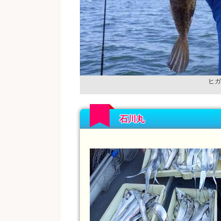
ヒガ
石川丸