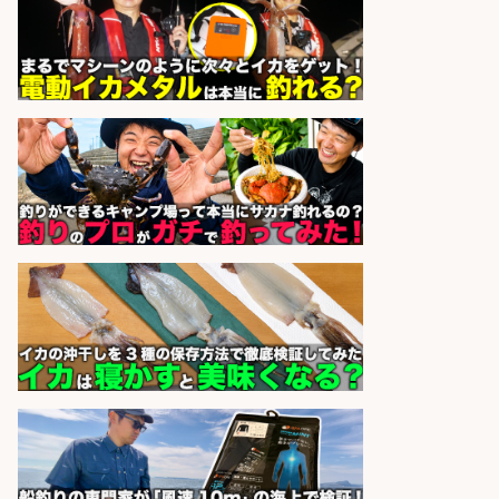
sponsored by 求人ボックス
福岡「現場監督」/釣り好き歓迎/残
業10時間/経験者歓迎
広松久水産株式会社
会社名
sponsored by 求人ボックス
福岡/未経験歓迎「ルート営業」/釣
り好き歓迎/インセンティブ
広松久水産株式会社
会社名
sponsored by 求人ボックス
フィッシング用品の「製品開発設
計」
メガバス株式会社
会社名
sponsored by 求人ボックス