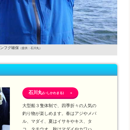
ンフグ確保
（提供：石川丸）
石川丸
(いしかわまる) >
大型船３隻体制で、四季折々の人気の
釣り物が楽しめます。春はアジやメバ
ル、マダイ、夏はイサキやキス、タ
コ、タチウオ、秋はマダイやカワハ