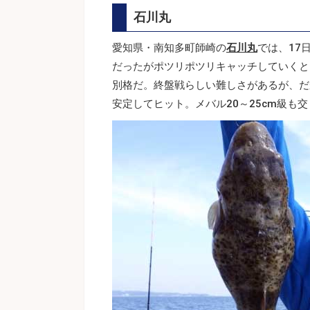
石川丸
愛知県・南知多町師崎の
石川丸
では、17
だったがポツリポツリキャッチしていくと、
別格だ。終盤戦らしい難しさがあるが、だ
安定してヒット。メバル20～25cm級も