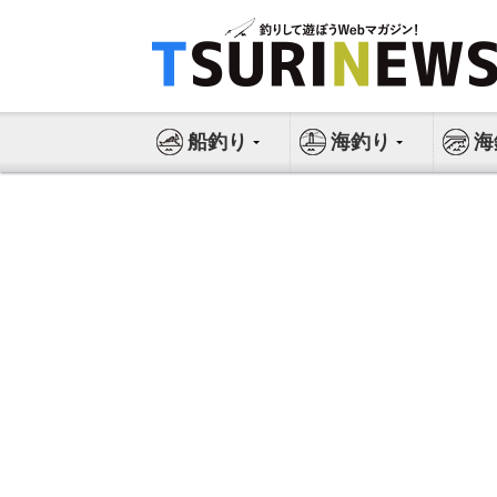
コ
ン
テ
ン
ツ
船釣り
海釣り
海
へ
ス
キ
ッ
プ