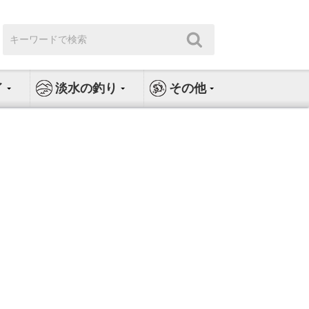
検
検
索:
索
イ
淡水の釣り
その他