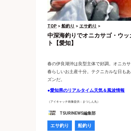
TOP
>
船釣り
>
エサ釣り
>
中深海釣りでオニカサゴ・ウッ
ト【愛知】
春の伊良湖沖は良型主体で好調。オニカサ
春らしいお土産十分。テクニカルな日もあ
ズンだ。
●
愛知県のリアルタイム天気＆風波情報
（アイキャッチ画像提供：まつしん丸）
TSURINEWS編集部
エサ釣り
船釣り