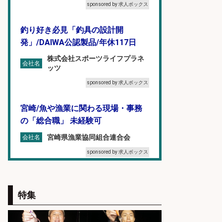
sponsored by 求人ボックス
釣り好き必見「釣具の設計開
発」/DAIWA公認製品/年休117日
株式会社スポーツライフプラネ
会社名
ッツ
sponsored by 求人ボックス
宮崎/魚や漁業に関わる現場・事務
の「総合職」 未経験可
宮崎県漁業協同組合連合会
会社名
sponsored by 求人ボックス
8月開始/釣り具メーカーでの営業ア
シスタントのお仕事/残業なし/即日
特集
勤務可/営業事務/軽作業
株式会社パソナ
会社名