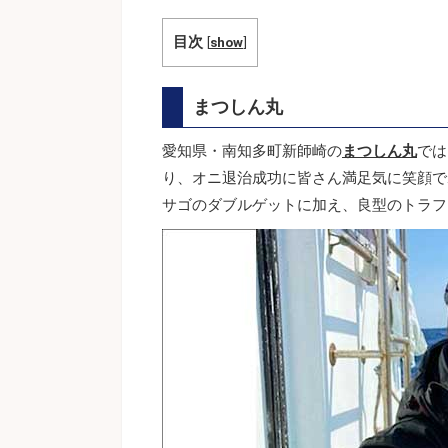
目次
[
show
]
まつしん丸
愛知県・南知多町新師崎の
まつしん丸
では
り、オニ退治成功に皆さん満足気に笑顔で
サゴのダブルゲットに加え、良型のトラフ