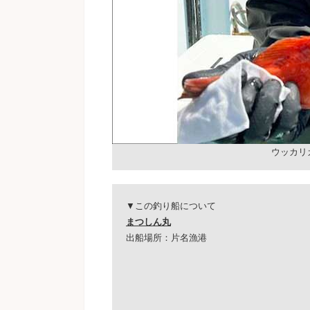
ウッカリ
▼この釣り船について
まつしん丸
出船場所：片名漁港