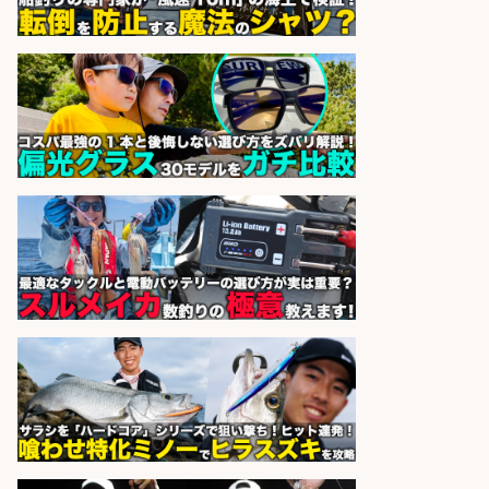
香川県のおいしい魚を届ける「提
案・加工の工程管理」未経験OK
株式会社高松東魚市場
会社名
sponsored by 求人ボックス
配達/ドライバー/ドライバー補助 魚
の梱包 年齢経験不問/完全週休2日で
最低月収33万円保証
株式会社ワイズ
会社名
sponsored by 求人ボックス
さらに求人情報を見る