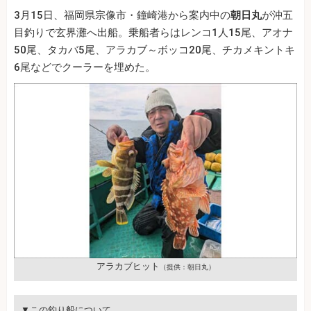
3月15日、福岡県宗像市・鐘崎港から案内中の
朝日丸
が沖五
目釣りで玄界灘へ出船。乗船者らはレンコ1人15尾、アオナ
50尾、タカバ5尾、アラカブ～ボッコ20尾、チカメキントキ
6尾などでクーラーを埋めた。
アラカブヒット
（提供：朝日丸）
▼この釣り船について