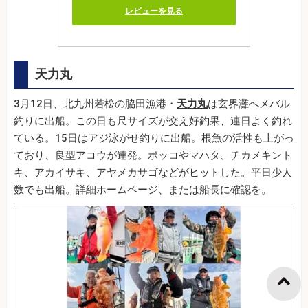
レビューを見る
天力丸
3月12日、北九州若松の脇田漁港・
天力丸
は玄界灘へメバル
釣りに出船。この日も尺サイズが交え好釣果、連日よく釣れ
ている。15日はアジ泳がせ釣りに出船。根魚の活性も上がっ
ており、良型アコウが連発。ボッコやマハタ、チカメキント
キ、アカイサキ、アヤメカサゴなどがヒットした。平日少人
数でも出船。詳細ホームページ、または船長に確認を。