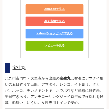
Amazonで見る
楽天市場で見る
Yahoo!ショッピングで見る
レビューを見る
宝生丸
北九州市門司・大里港から出船の
宝生丸
は響灘にアマダイ狙
いの五目釣りで出船。アマダイ、レンコ、イトヨリ、タカ
バ、ボッコ、チカメキントキ、ホウボウなど多彩に好釣果。
平日空きあり。アンチローリングジャイロ搭載で横揺れを軽
減、船酔いしにくい。女性専用トイレで安心。