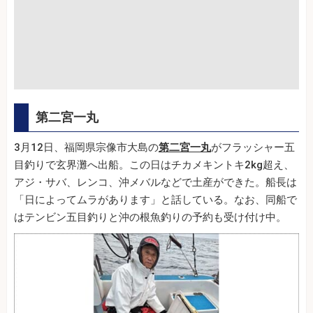
第二宮一丸
3月12日、福岡県宗像市大島の
第二宮一丸
がフラッシャー五
目釣りで玄界灘へ出船。この日はチカメキントキ2kg超え、
アジ・サバ、レンコ、沖メバルなどで土産ができた。船長は
「日によってムラがあります」と話している。なお、同船で
はテンビン五目釣りと沖の根魚釣りの予約も受け付け中。