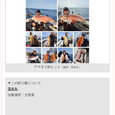
アマダイ好ヒット
（提供：宝生丸）
▼この釣り船について
宝生丸
出船場所：大里港