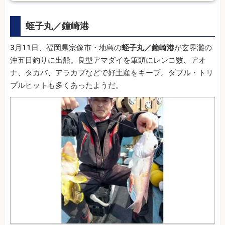
蛭子丸／鐘崎港
3月11日、福岡県宗像市・地島の
蛭子丸／鐘崎港
が玄界灘の
沖五目釣りに出船。良型アマダイを筆頭にレンコ数、アオ
ナ、タカバ、アラカブなどで好土産をキープ。ダブル・トリ
プルヒットも多くあったようだ。