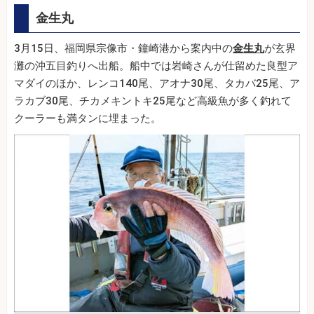
金生丸
3月15日、福岡県宗像市・鐘崎港から案内中の
金生丸
が玄界
灘の沖五目釣りへ出船。船中では岩崎さんが仕留めた良型ア
マダイのほか、レンコ140尾、アオナ30尾、タカバ25尾、ア
ラカブ30尾、チカメキントキ25尾など高級魚が多く釣れて
クーラーも満タンに埋まった。