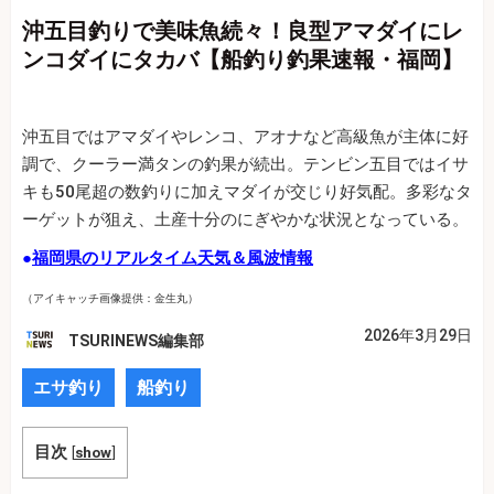
沖五目釣りで美味魚続々！良型アマダイにレ
ンコダイにタカバ【船釣り釣果速報・福岡】
沖五目ではアマダイやレンコ、アオナなど高級魚が主体に好
調で、クーラー満タンの釣果が続出。テンビン五目ではイサ
キも50尾超の数釣りに加えマダイが交じり好気配。多彩なタ
ーゲットが狙え、土産十分のにぎやかな状況となっている。
●
福岡県のリアルタイム天気＆風波情報
（アイキャッチ画像提供：
金生丸
）
2026年3月29日
TSURINEWS編集部
エサ釣り
船釣り
目次
[
show
]