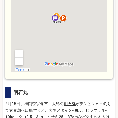
明石丸
3月15日、福岡県宗像市・大島の
明石丸
がテンビン五目釣り
で玄界灘へ出船すると、大型メダイ6～8kg、ヒラマサ4～
10kg、クロ0.5～3kg、イサキ25～37cmなど交え釣る人は