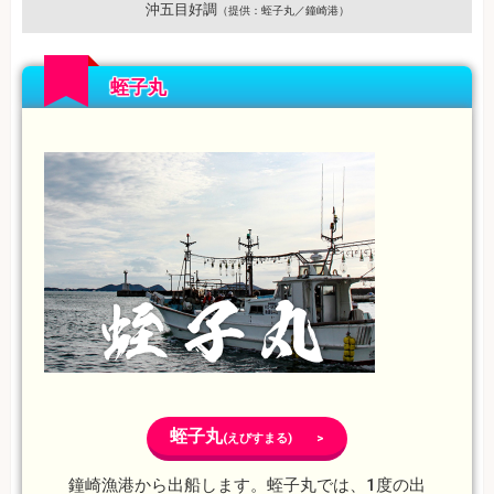
沖五目好調
（提供：蛭子丸／鐘崎港）
蛭子丸
蛭子丸
(えびすまる) >
鐘崎漁港から出船します。蛭子丸では、1度の出