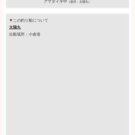
アマダイ手中
（提供：太陽丸）
▼この釣り船について
太陽丸
出船場所：小倉港