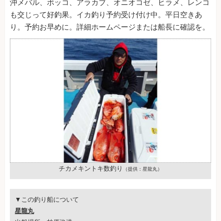
沖メバル、ボッコ、アラカブ、オニオコゼ、ヒラメ、レンコ
も交じって好釣果。イカ釣り予約受け付け中。平日空きあ
り。予約お早めに。詳細ホームページまたは船長に確認を。
チカメキントキ数釣り
（提供：星龍丸）
▼この釣り船について
星龍丸