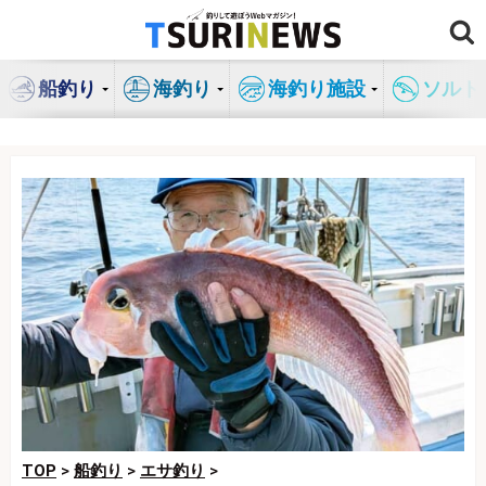
コ
ン
テ
船釣り
海釣り
海釣り施設
ソルト
ン
ツ
へ
ス
キ
ッ
プ
TOP
>
船釣り
>
エサ釣り
>