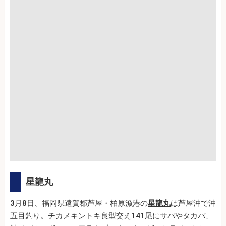
星龍丸
3月8日、福岡県遠賀郡芦屋・柏原漁港の
星龍丸
は芦屋沖で沖
五目釣り。チカメキントキ良型交え141尾にサバやタカバ、