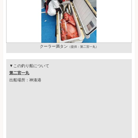
クーラー満タン
（提供：第二宮一丸）
▼この釣り船について
第二宮一丸
出船場所：神湊港