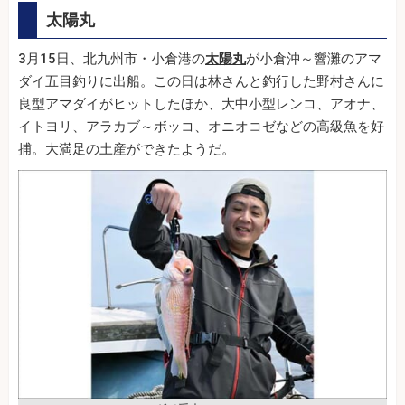
太陽丸
3月15日、北九州市・小倉港の
太陽丸
が小倉沖～響灘のアマ
ダイ五目釣りに出船。この日は林さんと釣行した野村さんに
良型アマダイがヒットしたほか、大中小型レンコ、アオナ、
イトヨリ、アラカブ～ボッコ、オニオコゼなどの高級魚を好
捕。大満足の土産ができたようだ。