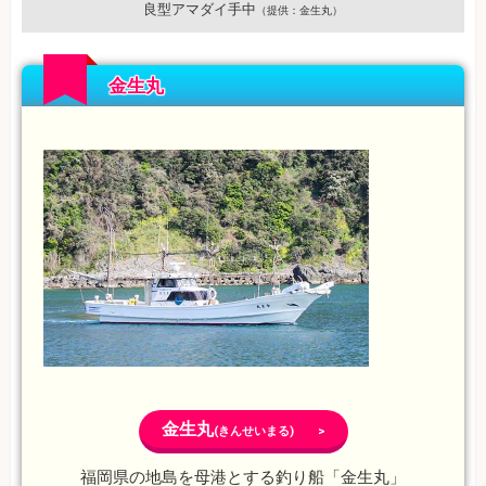
良型アマダイ手中
（提供：金生丸）
金生丸
金生丸
(きんせいまる) >
福岡県の地島を母港とする釣り船「金生丸」