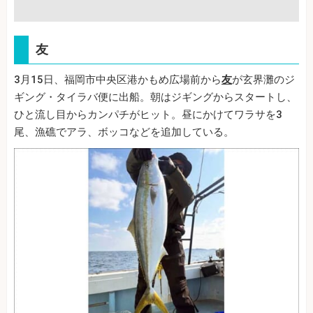
友
3月15日、福岡市中央区港かもめ広場前から
友
が玄界灘のジ
ギング・タイラバ便に出船。朝はジギングからスタートし、
ひと流し目からカンパチがヒット。昼にかけてワラサを3
尾、漁礁でアラ、ボッコなどを追加している。