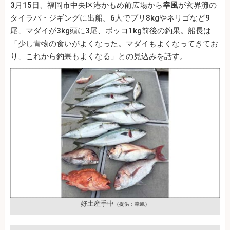
3月15日、福岡市中央区港かもめ前広場から
幸風
が玄界灘の
タイラバ・ジギングに出船。6人でブリ8kgやネリゴなど9
尾、マダイが3kg頭に3尾、ボッコ1kg前後の釣果。船長は
「少し青物の食いがよくなった。マダイもよくなってきてお
り、これから釣果もよくなる」との見込みを話す。
好土産手中
（提供：幸風）