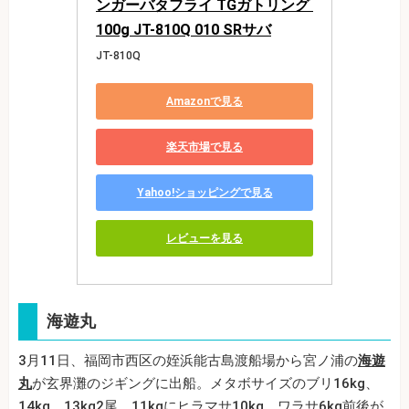
ンガーバタフライ TGガトリング 
100g JT-810Q 010 SRサバ
JT-810Q
Amazonで見る
楽天市場で見る
Yahoo!ショッピングで見る
レビューを見る
海遊丸
3月11日、福岡市西区の姪浜能古島渡船場から宮ノ浦の
海遊
丸
が玄界灘のジギングに出船。メタボサイズのブリ16kg、
14kg、13kg2尾、11kgにヒラマサ10kg、ワラサ6kg前後が