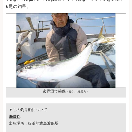
6尾の釣果。
玄界灘で確保
（提供：海遊丸）
▼この釣り船について
海遊丸
出船場所：姪浜能古島渡船場