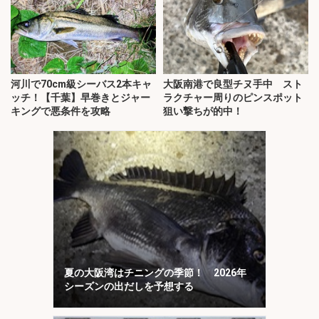
河川で70cm級シーバス2本キャ
大阪南港で良型チヌ手中 スト
ッチ！【千葉】早巻きとジャー
ラクチャー周りのピンスポット
キングで悪条件を攻略
狙い撃ちが的中！
夏の大阪湾はチニングの季節！ 2026年
シーズンの出だしを予想する