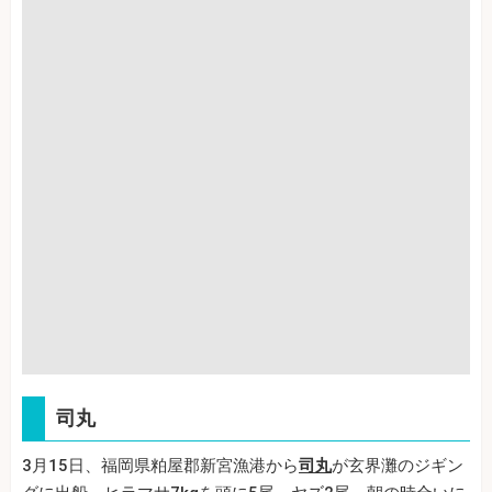
司丸
3月15日、福岡県粕屋郡新宮漁港から
司丸
が玄界灘のジギン