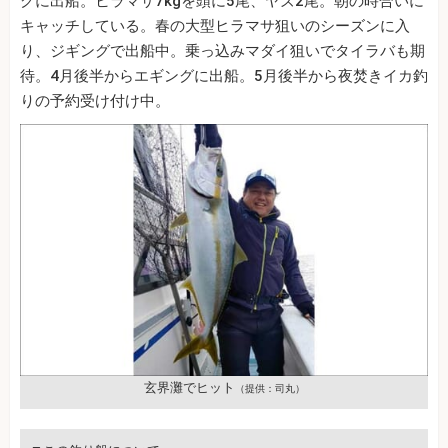
グに出船。ヒラマサ7kgを頭に5尾、ヤズ2尾。朝の時合いに
キャッチしている。春の大型ヒラマサ狙いのシーズンに入
り、ジギングで出船中。乗っ込みマダイ狙いでタイラバも期
待。4月後半からエギングに出船。5月後半から夜焚きイカ釣
りの予約受け付け中。
玄界灘でヒット
（提供：司丸）