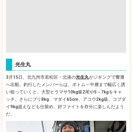
光生丸
3月15日、北九州市若松区・北湊の
光生丸
がジギングで響灘
へ出船。釣行したメンバーらは、ボトム～中層まで幅広く誘
い狙っていくと、大型ヒラマサ10kg級2尾や5～7kgをキャ
ッチ。さらにブリ8kg、マダイ65cm、アコウ2kg級、コブダ
イ9kg超えなども仕留め、好ファイトを存分に楽しんだよう
だ。