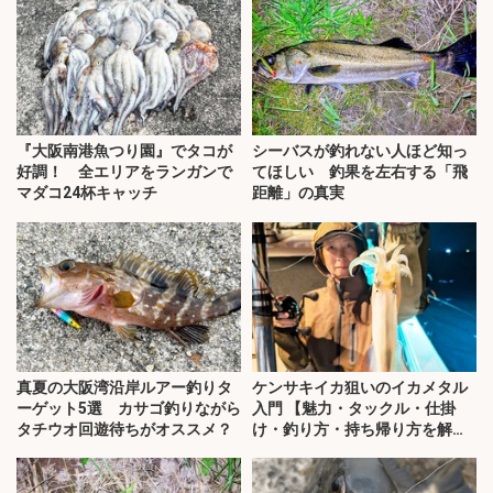
『大阪南港魚つり園』でタコが
シーバスが釣れない人ほど知っ
好調！ 全エリアをランガンで
てほしい 釣果を左右する「飛
マダコ24杯キャッチ
距離」の真実
真夏の大阪湾沿岸ルアー釣りタ
ケンサキイカ狙いのイカメタル
ーゲット5選 カサゴ釣りながら
入門 【魅力・タックル・仕掛
タチウオ回遊待ちがオススメ？
け・釣り方・持ち帰り方を解
説】