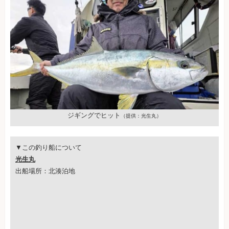
ジギングでヒット
（提供：光生丸）
▼この釣り船について
光生丸
出船場所：北湊泊地