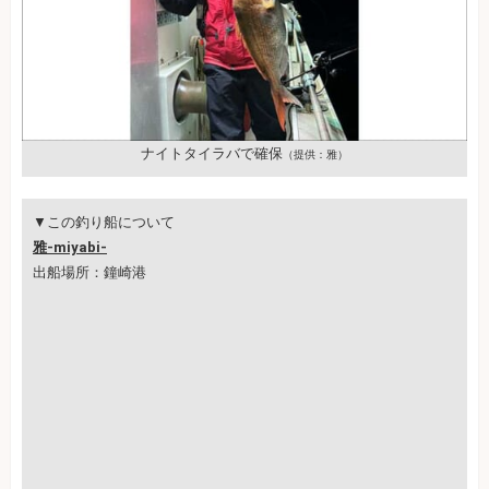
ナイトタイラバで確保
（提供：雅）
▼この釣り船について
雅-miyabi-
出船場所：鐘崎港