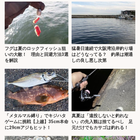
フグは夏のロックフィッシュ狙
猛暑日連続で大阪湾沿岸釣り場
いの大敵！ 理由と回避方法3選
はどうなってる？ 釣果は潮通
を解説
しの良し悪し次第
「メタルマル縛り」でキジハタ
真夏は「遠投しないと釣れな
ゲームに挑戦【上越】35cm本命
い」の先入観は捨てるべし 足
に29cmアジもヒット！
元だけでもカサゴは釣れる！