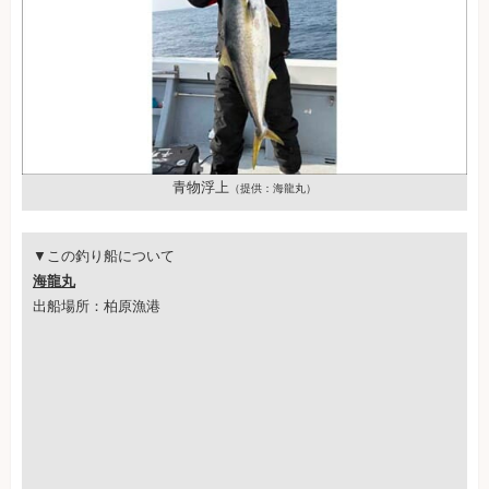
青物浮上
（提供：海龍丸）
▼この釣り船について
海龍丸
出船場所：柏原漁港