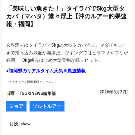
「美味しい魚きた！」タイラバで5kg大型タ
カバ（マハタ）堂々浮上【沖のルアー釣果速
報・福岡】
玄界灘ではタイラバで5kgの大型タカバ浮上。マダイも上向
きで乗っ込み気配が濃厚だ。ジギングではヒラマサやブリが
好調、10kg級をはじめ大型青物が続々ヒット。
●
福岡県のリアルタイム天気＆風波情報
（アイキャッチ画像提供：シーズン）
2026年3月27日
TSURINEWS編集部
ショア
ソルトルアー
目次
[
show
]