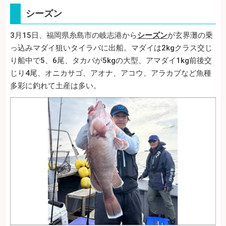
シーズン
3月15日、福岡県糸島市の岐志港から
シーズン
が玄界灘の乗
っ込みマダイ狙いタイラバに出船。マダイは2kgクラス交じ
り船中で5、6尾、タカバが5kgの大型、アマダイ1kg前後交
じり4尾、オニカサゴ、アオナ、アコウ、アラカブなど魚種
多彩に釣れて土産は多い。