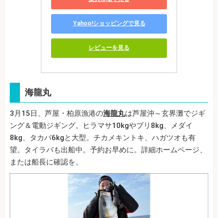
Yahoo!ショッピングで見る
レビューを見る
海龍丸
3月15日、芦屋・柏原漁港の
海龍丸
は芦屋沖～玄界灘でジギ
ング＆電動ジギング。ヒラマサ10kgやブリ8kg、メダイ
8kg、タカバ6kgと大型。チカメキントキ、ハガツオも有
望。タイラバも出船中。予約お早めに。詳細ホームページ、
または船長に確認を。