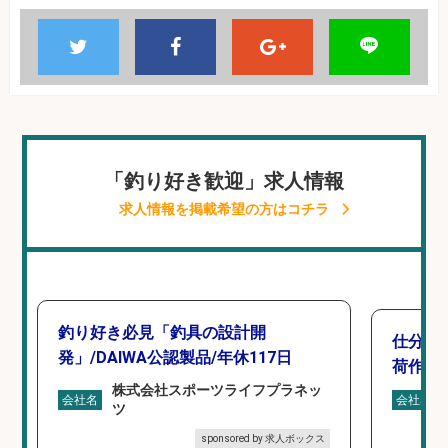
「釣り好き歓迎」求人情報
求人情報を掲載希望の方はコチラ
釣り好き必見「釣具の設計開
仕分け
発」/DAIWA公認製品/年休117日
荷作業
株式会社スポーツライフプラネッ
会社名
会社名
ツ
sponsored by 求人ボックス