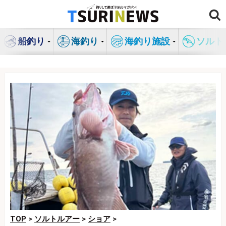
コ
ン
テ
船釣り
海釣り
海釣り施設
ソルト
ン
ツ
へ
ス
キ
ッ
プ
TOP
>
ソルトルアー
>
ショア
>