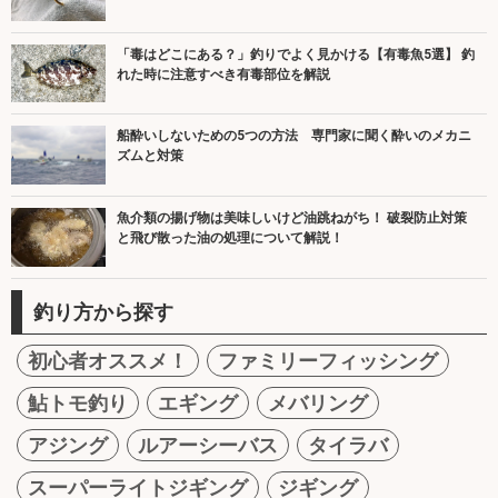
「毒はどこにある？」釣りでよく見かける【有毒魚5選】 釣
れた時に注意すべき有毒部位を解説
船酔いしないための5つの方法 専門家に聞く酔いのメカニ
ズムと対策
魚介類の揚げ物は美味しいけど油跳ねがち！ 破裂防止対策
と飛び散った油の処理について解説！
釣り方から探す
初心者オススメ！
ファミリーフィッシング
鮎トモ釣り
エギング
メバリング
アジング
ルアーシーバス
タイラバ
スーパーライトジギング
ジギング