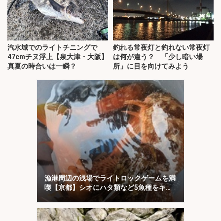
汽水域でのライトチニングで
釣れる常夜灯と釣れない常夜灯
47cmチヌ浮上【泉大津・大阪】
は何が違う？ 「少し暗い場
真夏の時合いは一瞬？
所」に目を向けてみよう
漁港周辺の浅場でライトロックゲームを満
喫【京都】シオにハタ類など5魚種をキャ
ッチ！