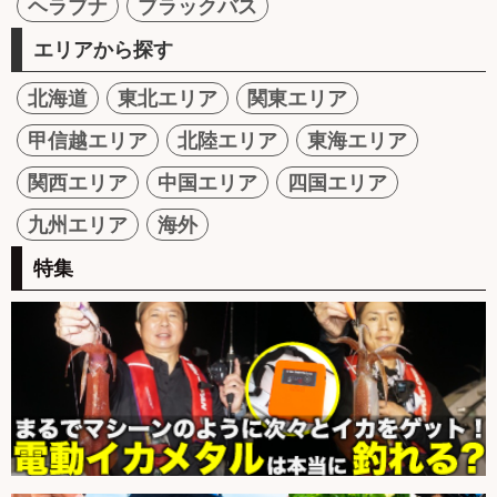
ヘラブナ
ブラックバス
エリアから探す
北海道
東北エリア
関東エリア
甲信越エリア
北陸エリア
東海エリア
関西エリア
中国エリア
四国エリア
九州エリア
海外
特集