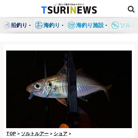
コ
ン
テ
船釣り
海釣り
海釣り施設
ソルト
ン
ツ
へ
ス
キ
ッ
プ
TOP
>
ソルトルアー
>
ショア
>