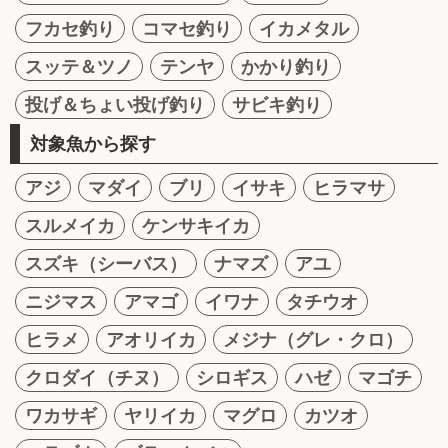
フカセ釣り
コマセ釣り
イカメタル
スッテ＆ツノ
テンヤ
かかり釣り
投げ＆ちょい投げ釣り
サビキ釣り
対象魚から探す
アジ
マダイ
ブリ
イサキ
ヒラマサ
スルメイカ
ケンサキイカ
スズキ（シーバス）
ナマズ
アユ
ニジマス
アマゴ
イワナ
タチウオ
ヒラメ
アオリイカ
メジナ（グレ・クロ）
クロダイ（チヌ）
シロギス
ハゼ
マゴチ
ワカサギ
ヤリイカ
マグロ
カツオ