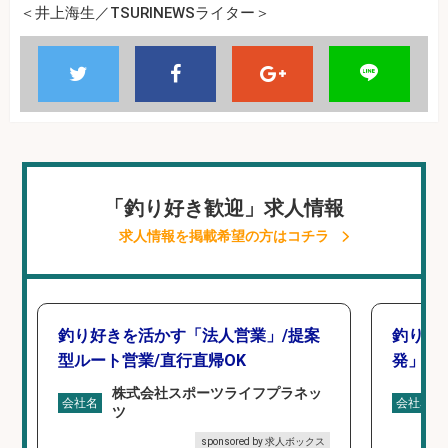
＜井上海生／TSURINEWSライター＞
「釣り好き歓迎」求人情報
求人情報を掲載希望の方はコチラ
釣り好きを活かす「法人営業」/提案
釣り好
型ルート営業/直行直帰OK
発」/D
株式会社スポーツライフプラネッ
会社名
会社名
ツ
sponsored by 求人ボックス