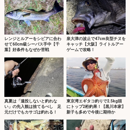
レンジとルアーをシビアに合わ
泉大津の波止で47cm良型チヌを
せて60cm級シーバス手中【千
キャッチ【大阪】ライトルアー
葉】好条件もなぜか苦戦
ゲームで攻略！
真夏は「遠投しないと釣れな
東京湾エギタコ釣りで2.5kg頭
い」の先入観は捨てるべし 足
にトップ2桁釣果！【黒川本家】
元だけでもカサゴは釣れる！
新子も多めで今後に期待か