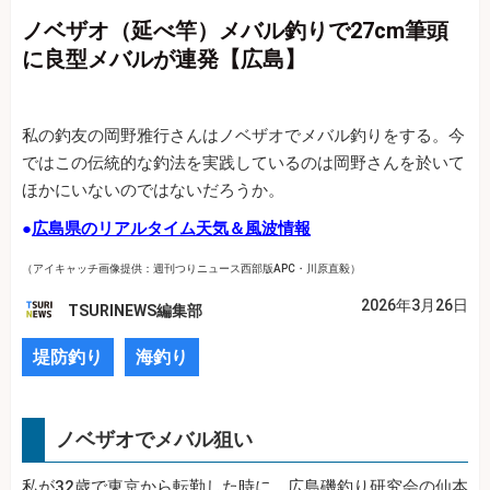
ノベザオ（延べ竿）メバル釣りで27cm筆頭
に良型メバルが連発【広島】
私の釣友の岡野雅行さんはノベザオでメバル釣りをする。今
ではこの伝統的な釣法を実践しているのは岡野さんを於いて
ほかにいないのではないだろうか。
●
広島県のリアルタイム天気＆風波情報
（アイキャッチ画像提供：週刊つりニュース西部版APC・川原直毅）
2026年3月26日
TSURINEWS編集部
堤防釣り
海釣り
ノベザオでメバル狙い
私が32歳で東京から転勤した時に、広島磯釣り研究会の仙本