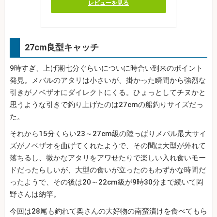
レビューを見る
27cm良型キャッチ
9時すぎ、上げ潮七分ぐらいについに時合い到来のポイント
発見。メバルのアタリは小さいが、掛かった瞬間から強烈な
引きがノベザオにダイレクトにくる。ひょっとしてチヌかと
思うような引きで釣り上げたのは27cmの船釣りサイズだっ
た。
それから15分くらい23～27cm級の陸っぱりメバル最大サイ
ズがノベザオを曲げてくれたようで、その間は大型が外れて
落ちるし、微かなアタリをアワせたりで楽しい入れ食いモー
ドだったらしいが、大型の食いが立ったのもわずかな時間だ
ったようで、その後は20～22cm級が9時30分まで続いて岡
野さんは納竿。
今回は28尾も釣れて奥さんの大好物の南蛮漬けを食べてもら