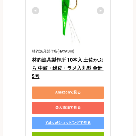
林釣漁具製作所(HAYASHI)
林釣漁具製作所 10本入 土佐かぶ
ら 中頭・緑皮・ラメ入丸型 金針 
5号
Amazonで見る
楽天市場で見る
Yahoo!ショッピングで見る