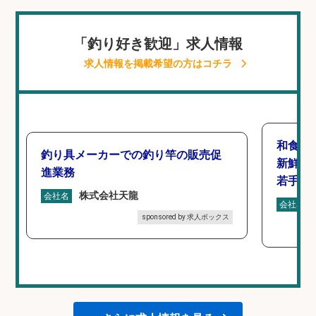
「釣り好き歓迎」求人情報
求人情報を掲載希望の方はコチラ
和食, 
釣り具メーカーでの釣り竿の販売促
新鮮な
進業務
若手ス
株式会社天龍
会社名
会社名
sponsored by 求人ボックス