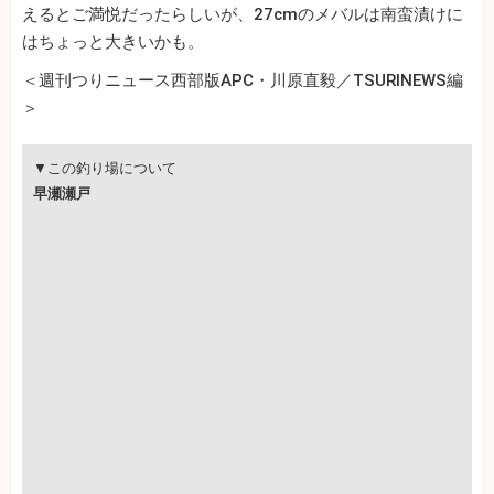
えるとご満悦だったらしいが、27cmのメバルは南蛮漬けに
はちょっと大きいかも。
＜週刊つりニュース西部版APC・川原直毅／TSURINEWS編
＞
▼この釣り場について
早瀬瀬戸