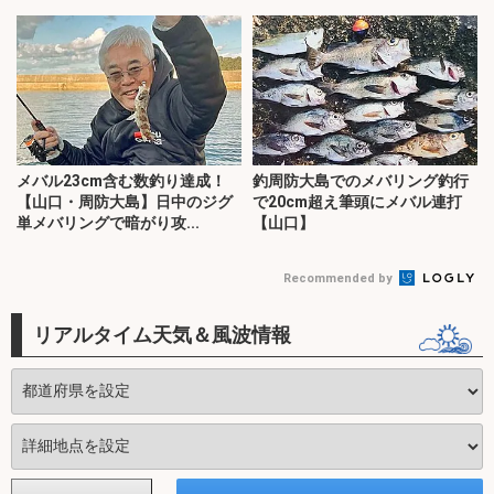
メバル23cm含む数釣り達成！
釣周防大島でのメバリング釣行
【山口・周防大島】日中のジグ
で20cm超え筆頭にメバル連打
単メバリングで暗がり攻...
【山口】
Recommended by
リアルタイム天気＆風波情報