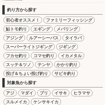
釣り方から探す
初心者オススメ！
ファミリーフィッシング
鮎トモ釣り
エギング
メバリング
アジング
ルアーシーバス
タイラバ
スーパーライトジギング
ジギング
フカセ釣り
コマセ釣り
イカメタル
スッテ＆ツノ
テンヤ
かかり釣り
投げ＆ちょい投げ釣り
サビキ釣り
対象魚から探す
アジ
マダイ
ブリ
イサキ
ヒラマサ
スルメイカ
ケンサキイカ