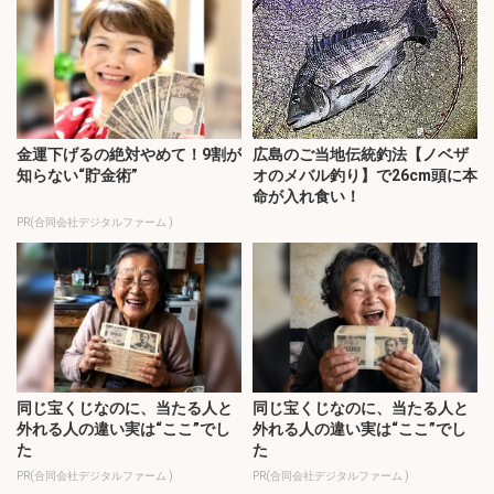
金運下げるの絶対やめて！9割が
広島のご当地伝統釣法【ノベザ
知らない“貯金術”
オのメバル釣り】で26cm頭に本
命が入れ食い！
PR(合同会社デジタルファーム )
同じ宝くじなのに、当たる人と
同じ宝くじなのに、当たる人と
外れる人の違い実は“ここ”でし
外れる人の違い実は“ここ”でし
た
た
PR(合同会社デジタルファーム )
PR(合同会社デジタルファーム )