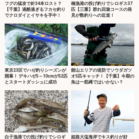
フグの猛攻で針34本ロスト？
楠漁港の投げ釣りでシロギス37
【千葉】過酷過ぎるフカセ釣り
匹【三重】群れ回遊コースの発
でクロダイとイサキを手中！
見が数釣りへの近道！
東京23区でハゼ釣りシーズンが
館山エリアの堤防でソウダガツ
開幕！ デキハゼ5～10cmが52匹
オ5匹キャッチ！【千葉】今期の
とスタートダッシュに成功
魚は一筋縄ではいかない？
白子漁港での投げ釣りでシロギ
姫路大塩海岸でキス釣りが好