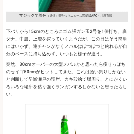
マジックで着色
（提供：週刊つりニュース西部版APC・川原直毅）
下バリから15cmのところにゴム張ガン玉2号を1個打ち、底
ダナ、中層、上層を探っていくようだが、この日はそう簡単
にはいかず、連チャンがなくメバルはぽつぽつと釣れるが自
分のペースに持ち込めず、いつもと様子が違う。
突然、30cmオーバーの大型メバルかと思ったら痩せっぽち
のセイゴ50cmがヒットしてきた。これは拾い釣りしかない
と判断して早瀬瀬戸の護岸、カキ殻捨て場周り、とにかくい
ろいろな場所を粘り強くランガンするしかないと思ったらし
い。