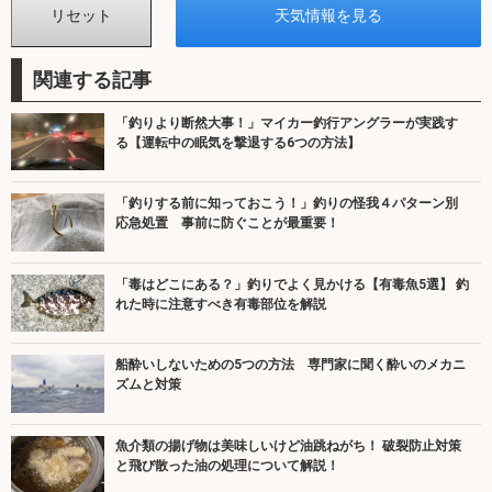
関連する記事
「釣りより断然大事！」マイカー釣行アングラーが実践す
る【運転中の眠気を撃退する6つの方法】
「釣りする前に知っておこう！」釣りの怪我４パターン別
応急処置 事前に防ぐことが最重要！
「毒はどこにある？」釣りでよく見かける【有毒魚5選】 釣
れた時に注意すべき有毒部位を解説
船酔いしないための5つの方法 専門家に聞く酔いのメカニ
ズムと対策
魚介類の揚げ物は美味しいけど油跳ねがち！ 破裂防止対策
と飛び散った油の処理について解説！