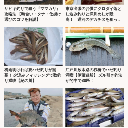
サビキ釣りで狙う『ママカリ』
東京出張のお供にクロダイ落と
攻略法 【時合い・タナ・仕掛け
し込み釣りと深川めしが最
選びのコツを解説】
高！ 運河のデカチヌを狙って
みた
梅雨明ければ夏ハゼ釣りが開
江戸川放水路の桟橋でハゼ釣り
幕！ 夕涼みフィッシングで数釣
満喫【伊藤遊船】 ズル引き釣法
り満喫【紀の川】
が的中で80匹！