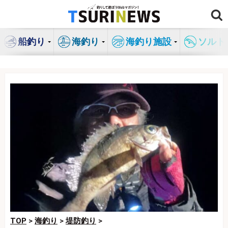
コ
ン
テ
船釣り
海釣り
海釣り施設
ソルト
ン
ツ
へ
ス
キ
ッ
プ
TOP
>
海釣り
>
堤防釣り
>