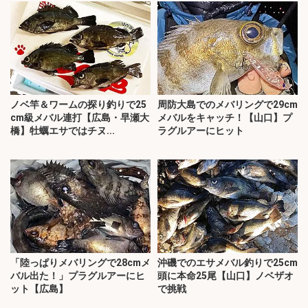
ノベ竿＆ワームの探り釣りで25
周防大島でのメバリングで29cm
cm級メバル連打【広島・早瀬大
メバルをキャッチ！【山口】プ
橋】牡蠣エサではチヌ...
ラグルアーにヒット
「陸っぱりメバリングで28cmメ
沖磯でのエサメバル釣りで25cm
バル出た！」プラグルアーにヒ
頭に本命25尾【山口】ノベザオ
ット【広島】
で挑戦