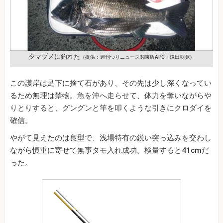
夕マヅメに釣れた
（提供：週刊つりニュース関東版APC・澤田朝寛）
この護岸は足下に捨て石があり、その先は少し深くなってい
るため無理は禁物。魚を沖へ走らせて、体力を奪いながらや
りとりすると、グングンと竿を叩くような引きにクロダイを
確信。
やがて見えたのは良型で、浅場特有の鋭い突っ込みを交わし
ながら慎重に寄せて無事タモ入れ成功。検量すると41cmだ
った。