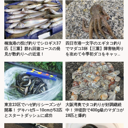
楠漁港の投げ釣りでシロギス37
四日市港一文字のエギタコ釣り
匹【三重】群れ回遊コースの発
でマダコ3杯【三重】障害物周り
見が数釣りへの近道！
を攻めて今季初ダコをキャッ
チ！
東京23区でハゼ釣りシーズンが
大阪湾奥でタコ釣りが好調継続
開幕！ デキハゼ5～10cmが52匹
中！ 沖堤防で400g級のマダコが
とスタートダッシュに成功
28匹と爆釣