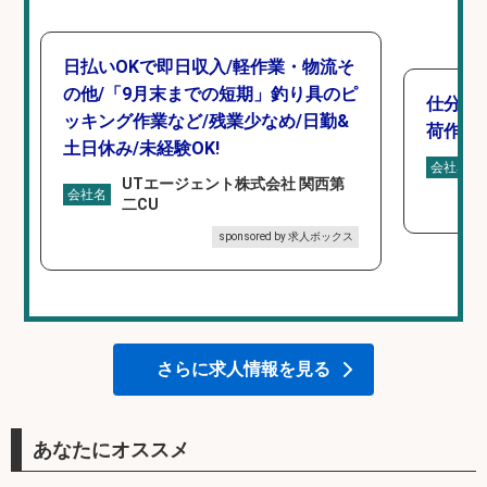
日払いOKで即日収入/軽作業・物流そ
の他/「9月末までの短期」釣り具のピ
仕分け
ッキング作業など/残業少なめ/日勤&
荷作業
土日休み/未経験OK!
会社名
UTエージェント株式会社 関西第
会社名
二CU
sponsored by 求人ボックス
さらに求人情報を見る
あなたにオススメ