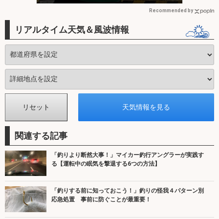
Recommended by
リアルタイム天気＆風波情報
関連する記事
「釣りより断然大事！」マイカー釣行アングラーが実践す
る【運転中の眠気を撃退する6つの方法】
「釣りする前に知っておこう！」釣りの怪我４パターン別
応急処置 事前に防ぐことが最重要！