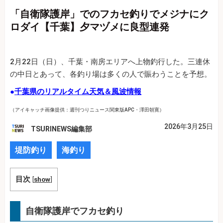
「自衛隊護岸」でのフカセ釣りでメジナにク
ロダイ【千葉】夕マヅメに良型連発
2月22日（日）、千葉・南房エリアへ上物釣行した。三連休
の中日とあって、各釣り場は多くの人で賑わうことを予想。
●
千葉県のリアルタイム天気＆風波情報
（アイキャッチ画像提供：週刊つりニュース関東版APC・澤田朝寛）
2026年3月25日
TSURINEWS編集部
堤防釣り
海釣り
目次
[
show
]
自衛隊護岸でフカセ釣り