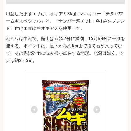
用意したまきエサは、オキアミ3kgにマルキユー「チヌパワ
ームギスペシャル」と、「ナンバー湾チヌⅡ」各1袋をブレン
ド。付けエサは生オキアミを使用した。
潮回りは中潮で、館山は7時27分に満潮、13時54分に干潮を
迎える。ポイントは、足下から約5mまで捨て石が入ってい
て、その先は砂地に沈み根が点在する地形。水深は浅く、タ
ナは約2～3m。