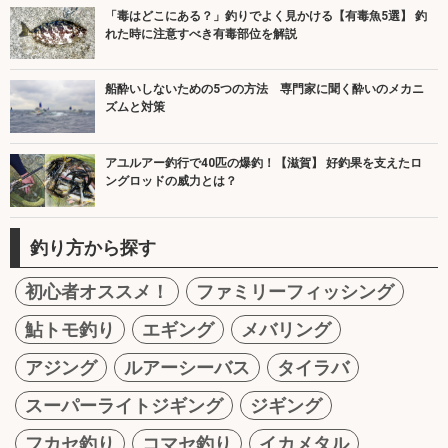
「毒はどこにある？」釣りでよく見かける【有毒魚5選】 釣
れた時に注意すべき有毒部位を解説
船酔いしないための5つの方法 専門家に聞く酔いのメカニ
ズムと対策
アユルアー釣行で40匹の爆釣！【滋賀】 好釣果を支えたロ
ングロッドの威力とは？
釣り方から探す
初心者オススメ！
ファミリーフィッシング
鮎トモ釣り
エギング
メバリング
アジング
ルアーシーバス
タイラバ
スーパーライトジギング
ジギング
フカセ釣り
コマセ釣り
イカメタル