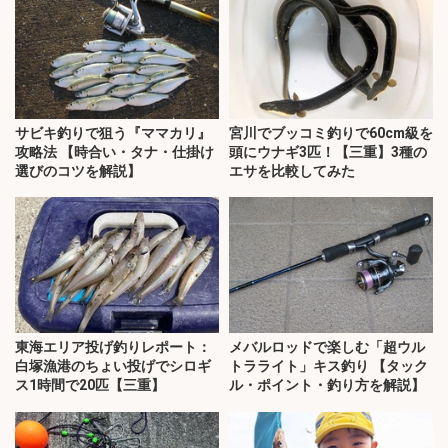
サビキ釣りで狙う『ママカリ』
宮川でブッコミ釣りで60cm級を
攻略法 【時合い・タナ・仕掛け
頭にウナギ3匹！【三重】3種の
選びのコツを解説】
エサを比較してみた
東海エリア投げ釣りレポート：
メバルロッドで楽しむ「超ウル
白塚漁港のちょい投げでシロギ
トラライト」キス釣り 【タック
ス1時間で20匹【三重】
ル・ポイント・釣り方を解説】