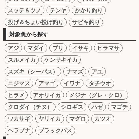
スッテ＆ツノ
テンヤ
かかり釣り
投げ＆ちょい投げ釣り
サビキ釣り
対象魚から探す
アジ
マダイ
ブリ
イサキ
ヒラマサ
スルメイカ
ケンサキイカ
スズキ（シーバス）
ナマズ
アユ
ニジマス
アマゴ
イワナ
タチウオ
ヒラメ
アオリイカ
メジナ（グレ・クロ）
クロダイ（チヌ）
シロギス
ハゼ
マゴチ
ワカサギ
ヤリイカ
マグロ
カツオ
ヘラブナ
ブラックバス