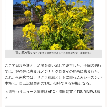
菜の花が咲いた
（提供：週刊つりニュース関東版APC・澤田朝寛）
ここで日没を迎え、足場を洗い流して納竿した。今回の釣行
では、好条件に恵まれメジナとクロダイの釣果に恵まれた。
これから南房では、サクラ前線とともに乗っ込みシーズンが
本格化。自己記録更新の1尾が期待できる好機となる。
＜週刊つりニュース関東版APC・澤田朝寛／TSURINEWS編
＞