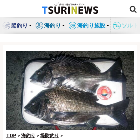
コ
ン
テ
船釣り
海釣り
海釣り施設
ソルト
ン
ツ
へ
ス
キ
ッ
プ
TOP
>
海釣り
>
堤防釣り
>