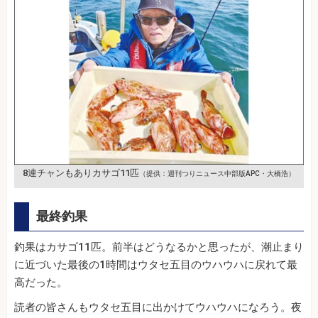
8連チャンもありカサゴ11匹
（提供：週刊つりニュース中部版APC・大橋浩）
最終釣果
釣果はカサゴ11匹。前半はどうなるかと思ったが、潮止まり
に近づいた最後の1時間はウタセ五目のウハウハに戻れて最
高だった。
読者の皆さんもウタセ五目に出かけてウハウハになろう。夜