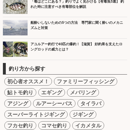
「毒はどこにある？」釣りでよく見かける【有毒魚5選】 釣
れた時に注意すべき有毒部位を解説
船酔いしないための5つの方法 専門家に聞く酔いのメカニ
ズムと対策
アユルアー釣行で40匹の爆釣！【滋賀】 好釣果を支えたロ
ングロッドの威力とは？
釣り方から探す
初心者オススメ！
ファミリーフィッシング
鮎トモ釣り
エギング
メバリング
アジング
ルアーシーバス
タイラバ
スーパーライトジギング
ジギング
フカセ釣り
コマセ釣り
イカメタル