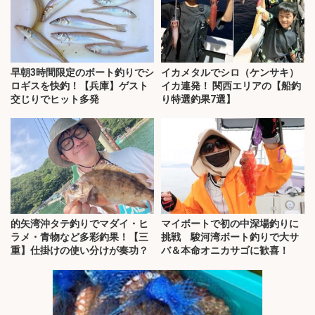
早朝3時間限定のボート釣りでシ
イカメタルでシロ（ケンサキ）
ロギスを快釣！【兵庫】ゲスト
イカ連発！ 関西エリアの【船釣
交じりでヒット多発
り特選釣果7選】
的矢湾沖タテ釣りでマダイ・ヒ
マイボートで初の中深場釣りに
ラメ・青物など多彩釣果！【三
挑戦 駿河湾ボート釣りで大サ
重】仕掛けの使い分けが奏功？
バ＆本命オニカサゴに歓喜！