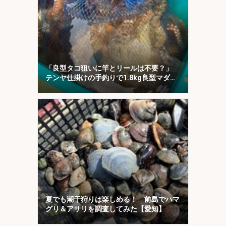
「良型タコ狙いに竿とリールは不要？」
テンヤ仕掛けの手釣りで1.8kg良型マダ
コ！【川崎丸・東京湾】
夏でも潮干狩りは楽しめる！ 前島でハマ
グリ＆アサリを調査してみた【愛知】