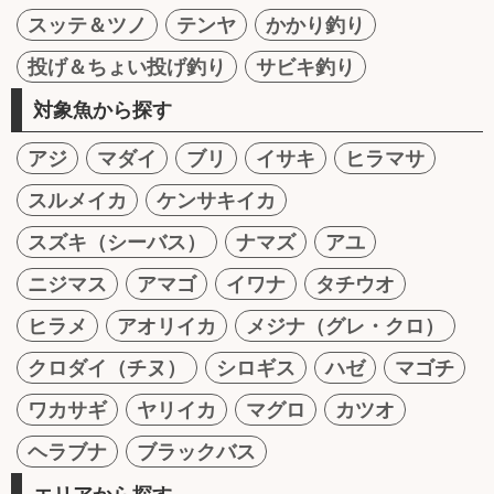
スッテ＆ツノ
テンヤ
かかり釣り
投げ＆ちょい投げ釣り
サビキ釣り
対象魚から探す
アジ
マダイ
ブリ
イサキ
ヒラマサ
スルメイカ
ケンサキイカ
スズキ（シーバス）
ナマズ
アユ
ニジマス
アマゴ
イワナ
タチウオ
ヒラメ
アオリイカ
メジナ（グレ・クロ）
クロダイ（チヌ）
シロギス
ハゼ
マゴチ
ワカサギ
ヤリイカ
マグロ
カツオ
ヘラブナ
ブラックバス