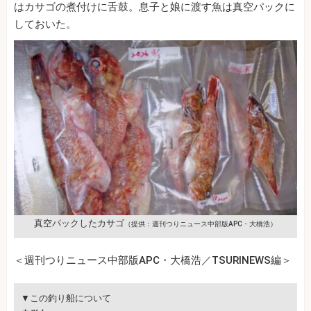
はカサゴの煮付けに舌鼓。息子と娘に渡す魚は真空パックに
しておいた。
真空パックしたカサゴ
（提供：週刊つりニュース中部版APC・大橋浩）
＜週刊つりニュース中部版APC・大橋浩／TSURINEWS編＞
▼この釣り船について