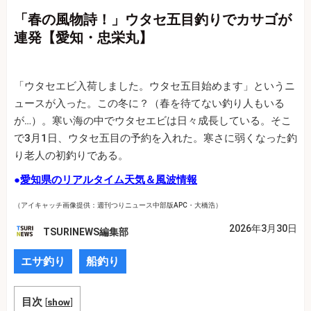
「春の風物詩！」ウタセ五目釣りでカサゴが
連発【愛知・忠栄丸】
「ウタセエビ入荷しました。ウタセ五目始めます」というニ
ュースが入った。この冬に？（春を待てない釣り人もいる
が…）。寒い海の中でウタセエビは日々成長している。そこ
で3月1日、ウタセ五目の予約を入れた。寒さに弱くなった釣
り老人の初釣りである。
●
愛知県のリアルタイム天気＆風波情報
（アイキャッチ画像提供：週刊つりニュース中部版APC・大橋浩）
2026年3月30日
TSURINEWS編集部
エサ釣り
船釣り
目次
[
show
]