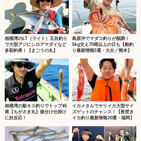
相模湾のLT（ライト）五目釣り
島原沖でマダコ釣りが順調！
で大型アジにシロアマダイなど
5kg交え70尾以上の日も【船釣
多彩釣果！【まごうの丸】
り最新情報5選・大分／熊本】
相模湾の船キス釣りでトップ45
イカメタルでヤリイカ大型サイ
尾【ちがさき丸】振分け仕掛け
ズゲットのチャンス！【夜焚き
に好反応！
イカ釣り最新情報20選・福岡】