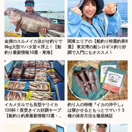
金洲のスルメイカ泳がせ釣りで
関東エリアの【船釣り特選釣果8
8kg大型マハタ堂々浮上！【船
選】 東京湾の船シロギス釣り好
釣り最新情報10選・東海】
調で入門にもオススメ！
イカメタルでも良型ヤリイカ
釣り人の特権『イカの沖干し』
130杯！夜焚きイカ好調キープ
は寝かせるともっとウマい？ 3
【船釣り釣果最新情報13選・玄
種の保存方法を徹底検証
界灘】