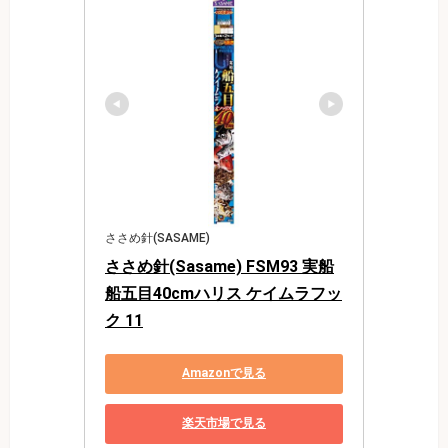
ささめ針(SASAME)
ささめ針(Sasame) FSM93 実船
船五目40cmハリス ケイムラフッ
ク 11
Amazonで見る
楽天市場で見る