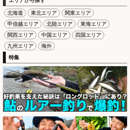
エリアから探す
北海道
東北エリア
関東エリア
甲信越エリア
北陸エリア
東海エリア
関西エリア
中国エリア
四国エリア
九州エリア
海外
特集