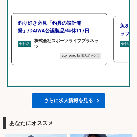
釣り好き必見「釣具の設計開
魚をさ
発」/DAIWA公認製品/年休117日
ッフ」
株式会社スポーツライフプラネッ
会社名
会社名
ツ
sponsored by 求人ボックス
さらに求人情報を見る
あなたにオススメ