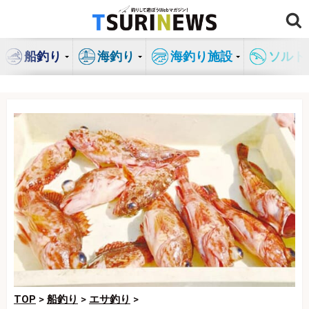
コ
ン
テ
船釣り
海釣り
海釣り施設
ソルト
ン
ツ
へ
ス
キ
ッ
プ
TOP
>
船釣り
>
エサ釣り
>