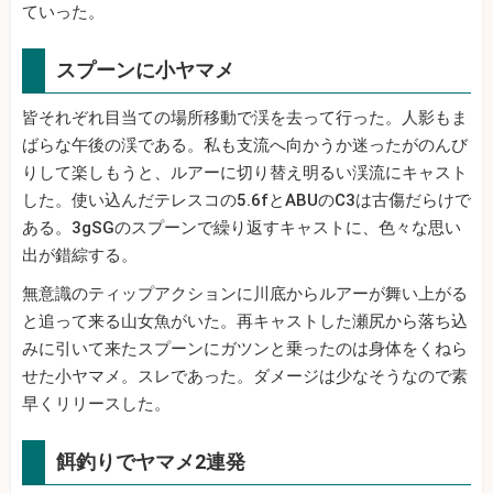
ていった。
スプーンに小ヤマメ
皆それぞれ目当ての場所移動で渓を去って行った。人影もま
ばらな午後の渓である。私も支流へ向かうか迷ったがのんび
りして楽しもうと、ルアーに切り替え明るい渓流にキャスト
した。使い込んだテレスコの5.6fとABUのC3は古傷だらけで
ある。3gSGのスプーンで繰り返すキャストに、色々な思い
出が錯綜する。
無意識のティップアクションに川底からルアーが舞い上がる
と追って来る山女魚がいた。再キャストした瀬尻から落ち込
みに引いて来たスプーンにガツンと乗ったのは身体をくねら
せた小ヤマメ。スレであった。ダメージは少なそうなので素
早くリリースした。
餌釣りでヤマメ2連発