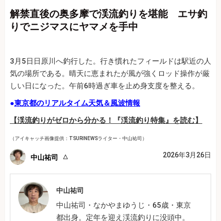
解禁直後の奥多摩で渓流釣りを堪能 エサ釣
りでニジマスにヤマメを手中
3月5日日原川へ釣行した。行き慣れたフィールドは駅近の人
気の場所である。晴天に恵まれたが風が強くロッド操作が厳
しい日になった。午前6時過ぎ車を止め身支度を整える。
●
東京都のリアルタイム天気＆風波情報
【渓流釣りがゼロから分かる！『渓流釣り特集』を読む】
（アイキャッチ画像提供：TSURINEWSライター・中山祐司）
2026年3月26日
中山祐司
中山祐司
中山祐司・なかやまゆうじ・65歳・東京
都出身。定年を迎え渓流釣りに没頭中。