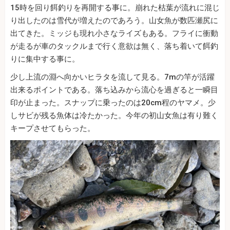
15時を回り餌釣りを再開する事に。崩れた枯葉が流れに混じ
り出したのは雪代が増えたのであろう。山女魚が数匹瀬尻に
出てきた。ミッジも現れ小さなライズもある。フライに衝動
が走るが車のタックルまで行く意欲は無く、落ち着いて餌釣
りに集中する事に。
少し上流の淵へ向かいヒラタを流して見る。7mの竿が活躍
出来るポイントである。落ち込みから流心を過ぎると一瞬目
印が止まった。スナップに乗ったのは20cm程のヤマメ。少
しサビが残る魚体は冷たかった。今年の初山女魚は有り難く
キープさせてもらった。