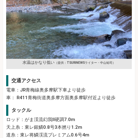
水温はかなり低い
（提供：TSURINEWSライター・中山祐司）
交通アクセス
電車：JR青梅線奥多摩駅下車より徒歩
車： R411青梅街道奥多摩方面奥多摩駅付近より徒歩
タックル
ロッド：がま渓流幻我II硬調7.0m
天上糸：東レ銀鱗0.8号3本撚り1.2m
道糸：東レ将鱗渓流プレミアム0.6号4m