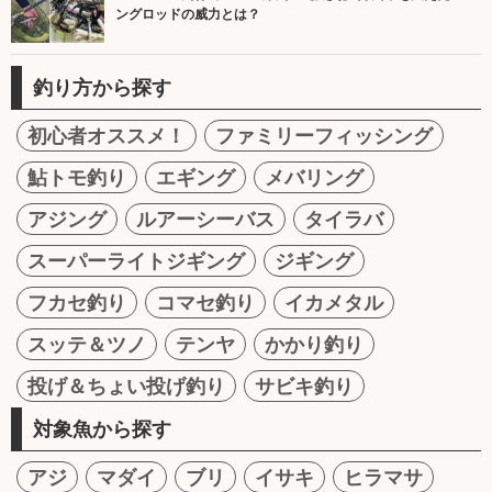
ングロッドの威力とは？
釣り方から探す
初心者オススメ！
ファミリーフィッシング
鮎トモ釣り
エギング
メバリング
アジング
ルアーシーバス
タイラバ
スーパーライトジギング
ジギング
フカセ釣り
コマセ釣り
イカメタル
スッテ＆ツノ
テンヤ
かかり釣り
投げ＆ちょい投げ釣り
サビキ釣り
対象魚から探す
アジ
マダイ
ブリ
イサキ
ヒラマサ