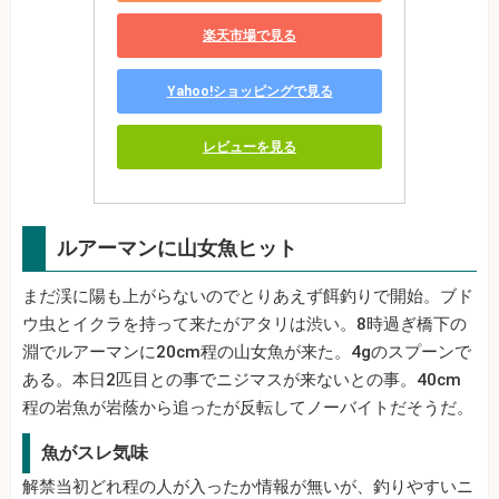
楽天市場で見る
Yahoo!ショッピングで見る
レビューを見る
ルアーマンに山女魚ヒット
まだ渓に陽も上がらないのでとりあえず餌釣りで開始。ブド
ウ虫とイクラを持って来たがアタリは渋い。8時過ぎ橋下の
淵でルアーマンに20cm程の山女魚が来た。4gのスプーンで
ある。本日2匹目との事でニジマスが来ないとの事。40cm
程の岩魚が岩蔭から追ったが反転してノーバイトだそうだ。
魚がスレ気味
解禁当初どれ程の人が入ったか情報が無いが、釣りやすいニ