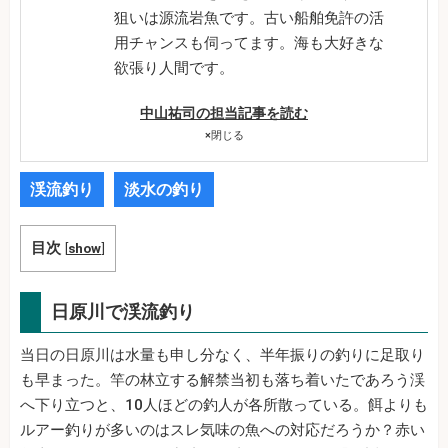
狙いは源流岩魚です。古い船舶免許の活
用チャンスも伺ってます。海も大好きな
欲張り人間です。
中山祐司の担当記事を読む
×
閉じる
渓流釣り
淡水の釣り
目次
[
show
]
日原川で渓流釣り
当日の日原川は水量も申し分なく、半年振りの釣りに足取り
も早まった。竿の林立する解禁当初も落ち着いたであろう渓
へ下り立つと、10人ほどの釣人が各所散っている。餌よりも
ルアー釣りが多いのはスレ気味の魚への対応だろうか？赤い