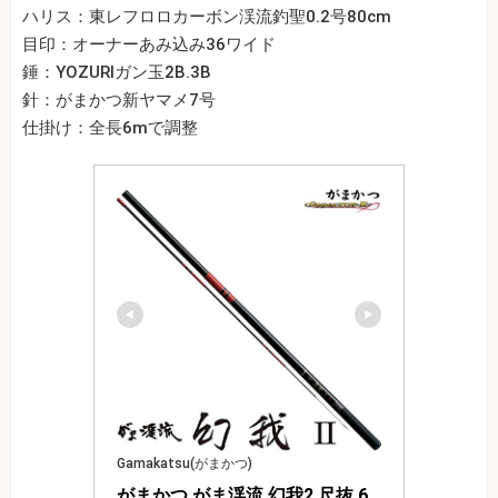
ハリス：東レフロロカーボン渓流釣聖0.2号80cm
目印：オーナーあみ込み36ワイド
錘：YOZURIガン玉2B.3B
針：がまかつ新ヤマメ7号
仕掛け：全長6mで調整
Gamakatsu(がまかつ)
がまかつ がま渓流 幻我2 尺抜 6.