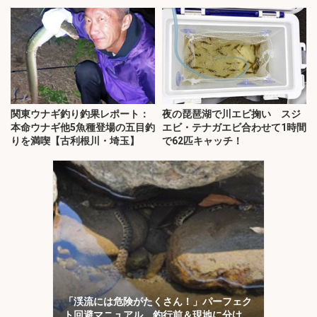
介！
関東ウナギ釣り釣果レポート：
夜の琵琶湖で川エビ掬い スジ
本命ウナギ他5魚種登場の五目釣
エビ・テナガエビ合わせて1時間
りを満喫【古利根川・埼玉】
で62匹キャッチ！
「渓流には危険がたくさん！」パーフェク
ト回避マニュアル 釣行前＆現地に分けて