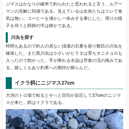
ジマスはかなりの確率で釣られたと思われると言う。ルアー
マンの見解に同感である。見えている山女魚たちはスレて食
気は無い。コーヒーを沸かし一休みする事にした。周りの様
子を伺うと餌師の竿は静かである。
川虫を探す
時間もあるので釣人の居ない浅場の石裏を探り数匹の川虫を
確保した。まだ黒川虫は小さいがヒラタは育ちオニチョロも
入ったので助かった。手が痺れる水温は早春の渓の痛みであ
る。嬉しくもあり釣果への期待が膨らんだ。
イクラ餌にニジマス27cm
大渕のトロ場で粘るとやっと目印が反応して27cmのニジマ
スが来た。餌はイクラである。