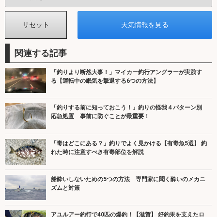
関連する記事
「釣りより断然大事！」マイカー釣行アングラーが実践す
る【運転中の眠気を撃退する6つの方法】
「釣りする前に知っておこう！」釣りの怪我４パターン別
応急処置 事前に防ぐことが最重要！
「毒はどこにある？」釣りでよく見かける【有毒魚5選】 釣
れた時に注意すべき有毒部位を解説
船酔いしないための5つの方法 専門家に聞く酔いのメカニ
ズムと対策
アユルアー釣行で40匹の爆釣！【滋賀】 好釣果を支えたロ