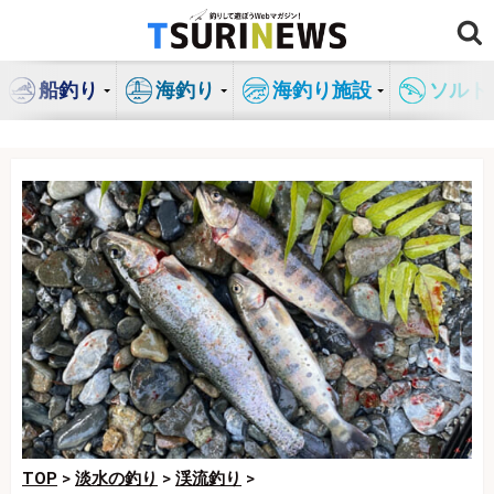
コ
ン
テ
船釣り
海釣り
海釣り施設
ソルト
ン
ツ
へ
ス
キ
ッ
プ
TOP
>
淡水の釣り
>
渓流釣り
>