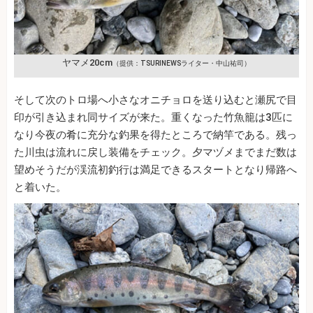
ヤマメ20cm
（提供：TSURINEWSライター・中山祐司）
そして次のトロ場へ小さなオニチョロを送り込むと瀬尻で目
印が引き込まれ同サイズが来た。重くなった竹魚籠は3匹に
なり今夜の肴に充分な釣果を得たところで納竿である。残っ
た川虫は流れに戻し装備をチェック。夕マヅメまでまだ数は
望めそうだが渓流初釣行は満足できるスタートとなり帰路へ
と着いた。