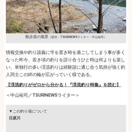
散歩道の風景
（提供：TSURINEWSライター・中山祐司）
情報交換や釣り談義に竿を置き時を過ごしてしまう事が多く
なった昨今、若き頃の釣りを語り合うひと時は何よりも楽し
い。単独行の多い渓流釣りは経験談に通じ合う気持が強く釣
人同士この絆の輪が広がっていく様である。
【渓流釣りがゼロから分かる！『渓流釣り特集』を読む】
＜中山祐司／TSURINEWSライター＞
▼この釣り場について
日原川