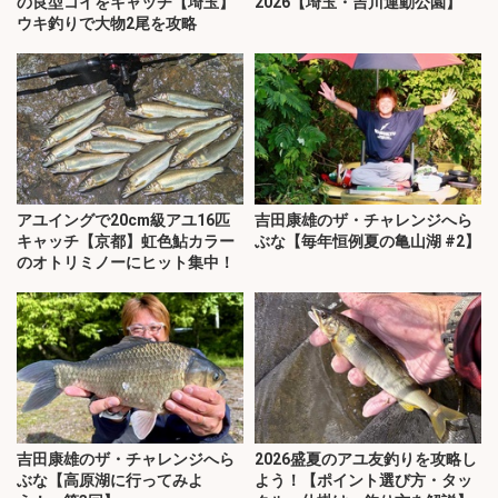
の良型コイをキャッチ【埼玉】
2026【埼玉・吉川運動公園】
ウキ釣りで大物2尾を攻略
アユイングで20cm級アユ16匹
吉田康雄のザ・チャレンジへら
キャッチ【京都】虹色鮎カラー
ぶな【毎年恒例夏の亀山湖 #2】
のオトリミノーにヒット集中！
吉田康雄のザ・チャレンジへら
2026盛夏のアユ友釣りを攻略し
ぶな【高原湖に行ってみよ
よう！【ポイント選び方・タッ