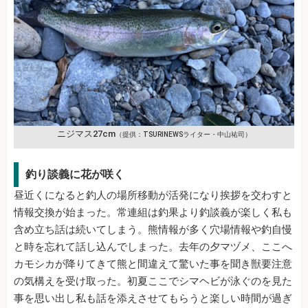
ニジマス27cm
（提供：TSURINEWSライター・中山祐司）
釣り談義に花が咲く
昼近くになると釣人の場所移動が活発になり挨拶を交わすと
情報交換が始まった。常連組は釣果より釣談義が楽しく私も
含め立ち話は続いてしまう。熊情報が多く穴場情報や釣自慢
と時を忘れて話し込んでしまった。去年の夕マヅメ、ここへ
カモシカが降りてきて熊と間違えて驚いた事を聞き獣要注意
の気構えを受け取った。初夏ここでシマヘビが泳ぐのを見た
事を思い出し私も話を添えさせてもらうと楽しい時間が過ぎ