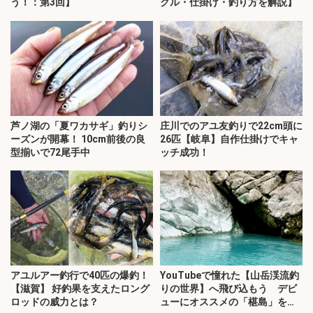
う！：第3回】
クル・仕掛け・釣り方を解説】
芦ノ湖の「夏ワカサギ」釣りシ
庄川でのアユ友釣りで22cm頭に
ーズンが開幕！ 10cm前後の良
26匹【岐阜】自作仕掛けでキャ
型揃いで72尾手中
ッチ成功！
アユルアー釣行で40匹の爆釣！
YouTubeで憧れた【山岳渓流釣
【滋賀】 好釣果を支えたロング
りの世界】へ飛び込もう デビ
ロッドの威力とは？
ューにオススメの「椹島」を紹