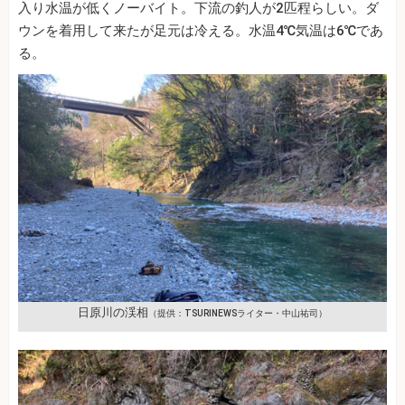
入り水温が低くノーバイト。下流の釣人が2匹程らしい。ダ
ウンを着用して来たが足元は冷える。水温4℃気温は6℃であ
る。
日原川の渓相
（提供：TSURINEWSライター・中山祐司）