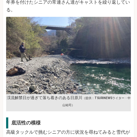
年券を付けたシニアの常連さん達がキャストを繰り返してい
る。
渓流解禁日が過ぎて落ち着きのある日原川
（提供：TSURINEWSライター・中
山祐司）
底活性の模様
高級タックルで挑むシニアの方に状況を尋ねてみると雪代が