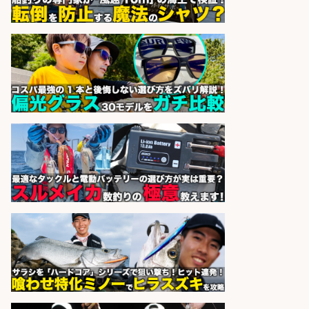
魚と肴 いとおかし 魚と肴 いとお
会社名
かし
sponsored by 求人ボックス
語学力を活かせるフィッシング用品
の「海外営業」/年休125日
株式会社ジャッカル
会社名
sponsored by 求人ボックス
WEBデザイナー・WEBディレクタ
ー/未経験OK 釣具店でSNS運用&動
画編集のお仕事
株式会社スタッフサービス エン
会社名
ジニアガイド
sponsored by 求人ボックス