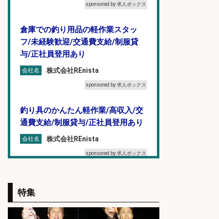
sponsored by 求人ボックス
倉庫での釣り用品の軽作業スタッ
フ/未経験歓迎/交通費支給/制服貸
与/正社員登用あり
株式会社REnista
会社名
sponsored by 求人ボックス
釣り具のかんたん軽作業/高収入/交
通費支給/制服貸与/正社員登用あり
株式会社REnista
会社名
sponsored by 求人ボックス
オキアミをはじめとする釣り餌の
「製造」/釣り好き歓迎
特集
広松久水産株式会社
会社名