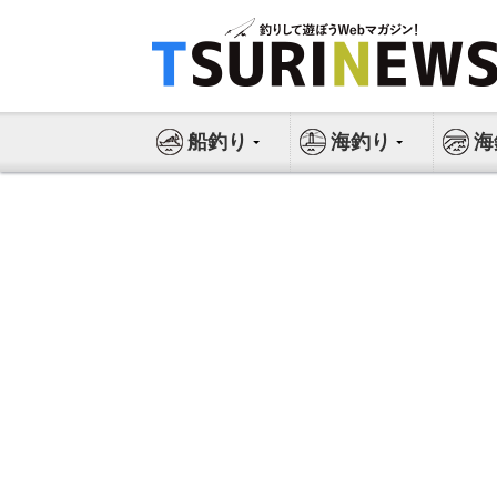
コ
ン
テ
ン
ツ
船釣り
海釣り
海
へ
ス
キ
ッ
プ