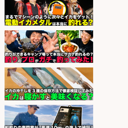
sponsored by 求人ボックス
福岡「現場監督」/釣り好き歓迎/残
業10時間/経験者歓迎
広松久水産株式会社
会社名
sponsored by 求人ボックス
倉庫での釣り用品の軽作業スタッ
フ/未経験歓迎/交通費支給/制服貸
与/正社員登用あり
株式会社REnista
会社名
sponsored by 求人ボックス
和食, 日本料理・懐石料理/店長・店
長候補/ライブ感が満載!魚の価値を
上げ、食とエンタメで地域を元気に!
店長候補募集