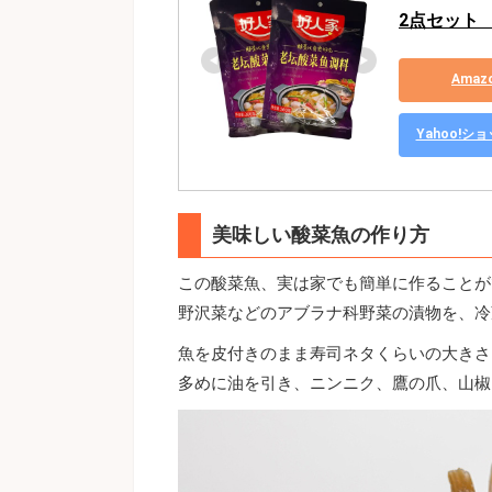
2点セット　
Ama
Yahoo!
美味しい酸菜魚の作り方
この酸菜魚、実は家でも簡単に作ることが
野沢菜などのアブラナ科野菜の漬物を、冷
魚を皮付きのまま寿司ネタくらいの大きさ
多めに油を引き、ニンニク、鷹の爪、山椒