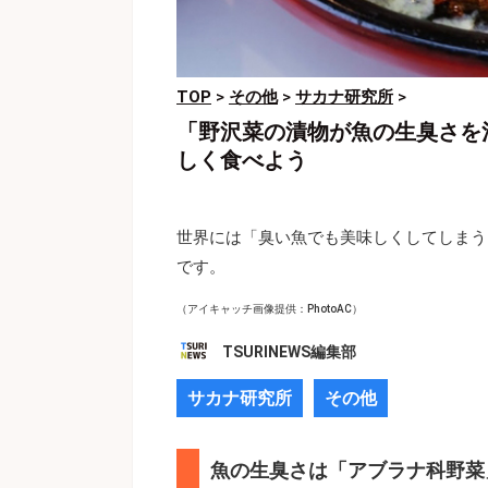
TOP
>
その他
>
サカナ研究所
>
「野沢菜の漬物が魚の生臭さを
しく食べよう
世界には「臭い魚でも美味しくしてしまう
です。
（アイキャッチ画像提供：PhotoAC）
TSURINEWS編集部
サカナ研究所
その他
魚の生臭さは「アブラナ科野菜