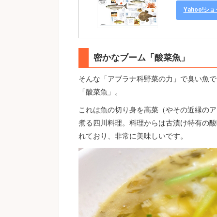
Yahoo!
密かなブーム「酸菜魚」
そんな「アブラナ科野菜の力」で臭い魚で
「酸菜魚」。
これは魚の切り身を高菜（やその近縁のア
煮る四川料理。料理からは古漬け特有の酸
れており、非常に美味しいです。