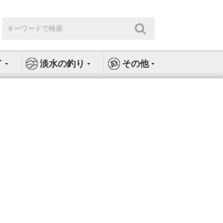
検
検
索:
索
イ
淡水の釣り
その他