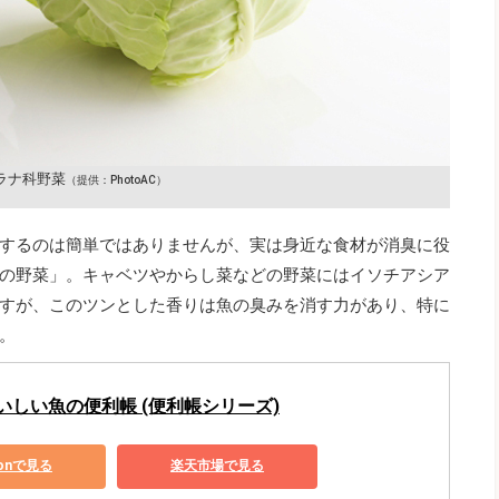
ラナ科野菜
（提供：PhotoAC）
するのは簡単ではありませんが、実は身近な食材が消臭に役
の野菜」。キャベツやからし菜などの野菜にはイソチアシア
すが、このツンとした香りは魚の臭みを消す力があり、特に
。
いしい魚の便利帳 (便利帳シリーズ)
zonで見る
楽天市場で見る