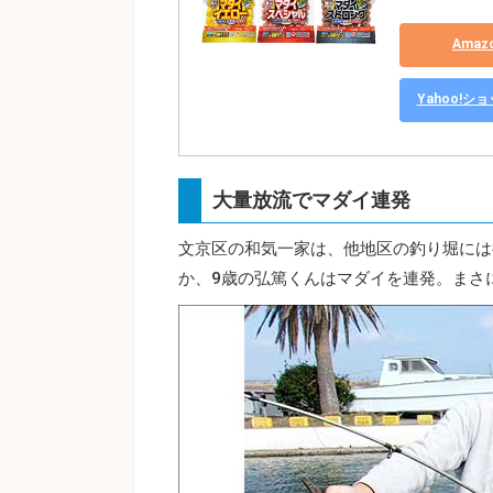
Ama
Yahoo!
大量放流でマダイ連発
文京区の和気一家は、他地区の釣り堀には
か、9歳の弘篤くんはマダイを連発。まさ