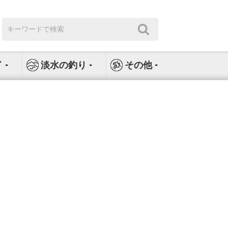
検
検
索:
索
イ
淡水の釣り
その他