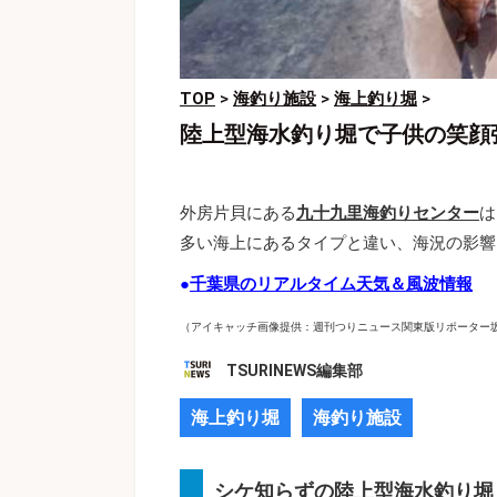
TOP
>
海釣り施設
>
海上釣り堀
>
陸上型海水釣り堀で子供の笑顔
外房片貝にある
九十九里海釣りセンター
は
多い海上にあるタイプと違い、海況の影響
●
千葉県のリアルタイム天気＆風波情報
（アイキャッチ画像提供：週刊つりニュース関東版リポーター
TSURINEWS編集部
海上釣り堀
海釣り施設
シケ知らずの陸上型海水釣り堀