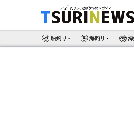
コ
ン
テ
ン
ツ
船釣り
海釣り
海
へ
ス
キ
ッ
プ