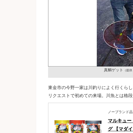
真鯛ゲット
（提供
東金市の今野一家は川釣りによく行くらし
リクエストで初めての来場。川魚とは格段
ノーブランド品
マルキュー
グ 【マダ