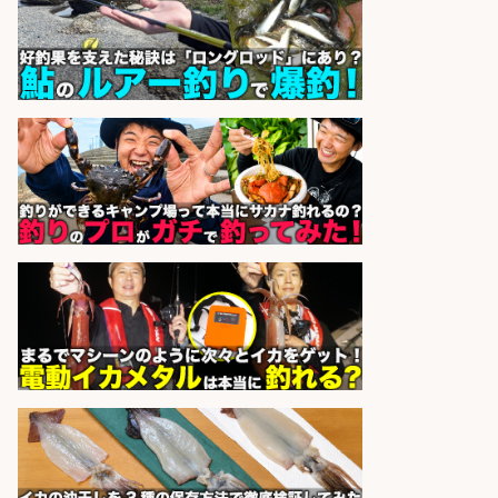
部品・工業用部品メーカー/Excel
株式会社スタッフサービス
会社名
sponsored by 求人ボックス
大手釣り具メーカー 電動リールの機
械設計/NX/44万～
パーソル エクセル HRパートナ
会社名
ーズ株式会社
sponsored by 求人ボックス
レジカウンター/お釣りの計算不要
の簡単レジ 未経験も安心の研修あり
1日2h
オーケー株式会社
会社名
sponsored by 求人ボックス