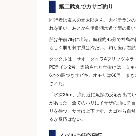
第二武丸でカサゴ釣り
同行者は友人の元太郎さん。大ベテランの
れを狙い、あとから伊良湖水道で型の良い
船は午前7時に出港。航程約45分で神島
らしく肌を刺す風は冷たい。釣り座は右舷
タックルは、サオ・ダイワAブリッツネライ
PEライン2号。支給された仕掛けは、ミキイ
6本の胴つきサビキ。オモリは60号、ま
された。
「水深35m、底付近に魚探の反応が出て
があった。全てのハリにイサザの頭にチョ
リを待つ。サオは上下せず、カゴから自然
るが反応はない。
メバルは低空飛行