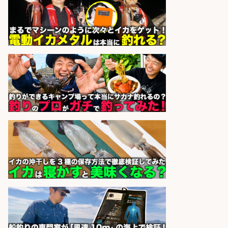
市」「時給1,150円〜」志布志駅か
ら車5分/お魚のカットや商品の陳列
業務/残業少なめ×車通勤OK×時間選
べる/鹿児島県/志布志市
株式会社ホットスタッフ鹿児島
会社名
sponsored by 求人ボックス
日払いOKで即日収入/製造スタッフ/
「広島市佐伯区」「時給1,200
円〜」日払いOK!広島市佐伯区でお
魚のパック詰めや品出しスタッフ/
未経験歓迎×残業少なめ×週4日〜
OK/広島県/広島市西区
株式会社ホットスタッフ五日市
会社名
sponsored by 求人ボックス
日払いOKで即日収入/製造スタッフ/