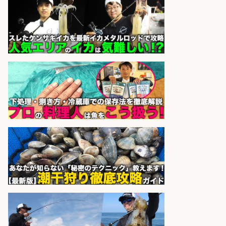
市」お魚のカットや商品の陳列スタ
ッフ/志布志市/「時給1,150円〜」/
未経験歓迎×残業少なめ×車通勤OK/
鹿児島県
株式会社ホットスタッフ鹿児島
会社名
sponsored by 求人ボックス
「魚の養殖に関するプロジェクト 」
試験実験業務/総合メーカーでのお
仕事です
株式会社スタッフサービス エン
会社名
ジニアガイド
sponsored by 求人ボックス
さらに求人情報を見る