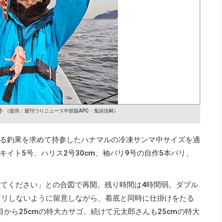
ト
（提供：週刊つりニュース中部版APC・鬼頭佳嗣）
る釣果を求めて持参したハナマルの冷凍サンマ中サイズを適
イト5号、ハリス2号30cm、袖バリ9号の自作5本バリ、
めてください」との合図で再開。残り時間は4時間弱。ダブル
ツリしないように留意しながら、着底と同時に仕掛けをたる
から25cmの特大カサゴ。続けて元太郎さんも25cmの特大