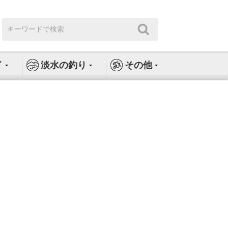
検
検
索:
索
イ
淡水の釣り
その他