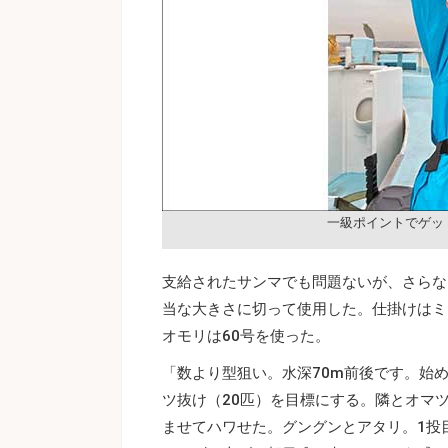
一級ポイントでゲッ
支給されたサンマでも問題ないが、さらな
当な大きさに切って使用した。仕掛けはミキ
オモリは60号を使った。
「数より型狙い。水深70m前後です。始
ツ抜け（20匹）を目標にする。隣とオマ
ませてハワせた。グングンとアタリ。1投目