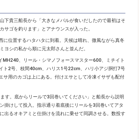
山下貴三船長から「大きなメバルが食いだしたので最初はそ
カサゴを釣ります」とアナウンスが入った。
の西に位置するハタハタに到着。天候は晴れ、微風ながら真冬
ミヨシの私から順に元太郎さんと並んだ。
MH240、リール・シマノフォースマスター600、ミチイト
ト2号、枝間40cm、ハリス1号22cm、ハリ小アジ胴打7号
きエサ用のカゴは上にある。付けエサとして冷凍イサザも配付
います。底からリールで3回巻いてください」と船長から説明
ン掛けして投入。指示通り着底後にリールを3回巻いてアタ
に出るオキアミと仕掛けを流れに乗せて同調させる。数投す