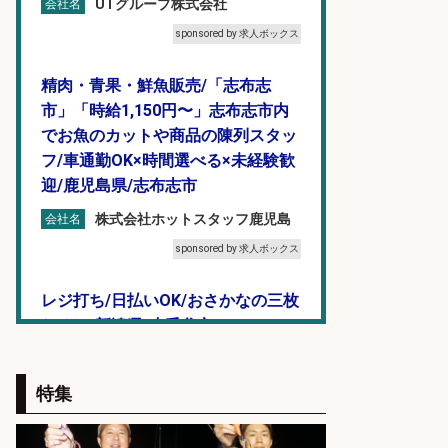
UTグループ株式会社
会社名
sponsored by 求人ボックス
精肉・青果・鮮魚販売/「志布志
市」「時給1,150円〜」志布志市内
でお魚のカットや商品の陳列スタッ
フ/車通勤OK×時間選べる×未経験歓
迎/鹿児島県/志布志市
株式会社ホットスタッフ鹿児島
会社名
sponsored by 求人ボックス
レジ打ち/日払いOK/おさかなの三枚
おろし/新潟県/小千谷市
株式会社G&G
会社名
特集
sponsored by 求人ボックス
精肉・青果・鮮魚販売/「志布志