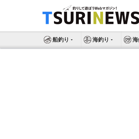
コ
ン
テ
ン
ツ
船釣り
海釣り
海
へ
ス
キ
ッ
プ