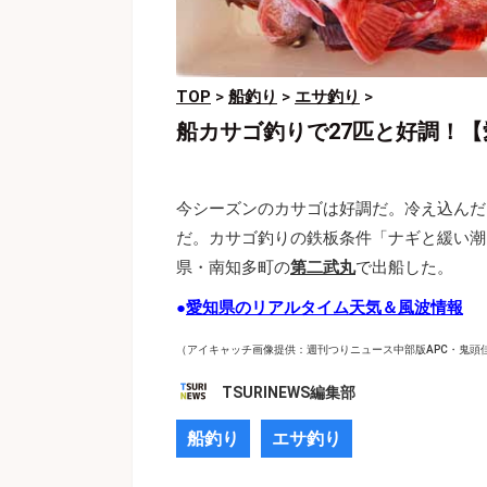
TOP
>
船釣り
>
エサ釣り
>
船カサゴ釣りで27匹と好調！
今シーズンのカサゴは好調だ。冷え込んだ
だ。カサゴ釣りの鉄板条件「ナギと緩い潮
県・南知多町の
第二武丸
で出船した。
●
愛知県のリアルタイム天気＆風波情報
（アイキャッチ画像提供：週刊つりニュース中部版APC・鬼頭
TSURINEWS編集部
船釣り
エサ釣り