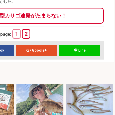
がした。
型カサゴ連発がたまらない！
1
2
page:
ook
Google+
Line