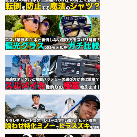
住み込み求人はココ/20代～40代が
活躍中/釣り具メーカーでの工場ス
タッフ/千葉県
株式会社myteams
会社名
sponsored by 求人ボックス
日払いOKで即日収入/製造スタッフ/
「広島市佐伯区」「時給1,200
円〜」広島市佐伯区周辺でお魚のパ
ック詰めや品出しスタッフ/週4日〜
OK×車通勤OK×未経験歓迎/広島県/
広島市佐伯区
株式会社ホットスタッフ五日市
会社名
sponsored by 求人ボックス
精肉・青果・鮮魚販売/「志布志