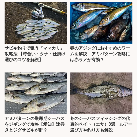
サビキ釣りで狙う『ママカリ』
春のアジングにおすすめのワー
攻略法 【時合い・タナ・仕掛け
ムを解説 アミパターン攻略に
選びのコツを解説】
は赤ラメが有効？
アミパターンの厳寒期シーバス
冬のシーバスフィッシングの代
をジギングで攻略【愛知】速巻
表的ベイト（エサ）3選 ルアー
きとジグサビキが肝？
選び方や釣り方も解説