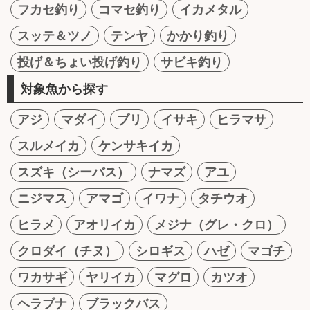
フカセ釣り
コマセ釣り
イカメタル
スッテ＆ツノ
テンヤ
かかり釣り
投げ＆ちょい投げ釣り
サビキ釣り
対象魚から探す
アジ
マダイ
ブリ
イサキ
ヒラマサ
スルメイカ
ケンサキイカ
スズキ（シーバス）
ナマズ
アユ
ニジマス
アマゴ
イワナ
タチウオ
ヒラメ
アオリイカ
メジナ（グレ・クロ）
クロダイ（チヌ）
シロギス
ハゼ
マゴチ
ワカサギ
ヤリイカ
マグロ
カツオ
ヘラブナ
ブラックバス