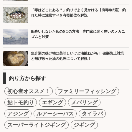
「毒はどこにある？」釣りでよく見かける【有毒魚5選】 釣
れた時に注意すべき有毒部位を解説
船酔いしないための5つの方法 専門家に聞く酔いのメカニ
ズムと対策
魚介類の揚げ物は美味しいけど油跳ねがち！ 破裂防止対策
と飛び散った油の処理について解説！
釣り方から探す
初心者オススメ！
ファミリーフィッシング
鮎トモ釣り
エギング
メバリング
アジング
ルアーシーバス
タイラバ
スーパーライトジギング
ジギング