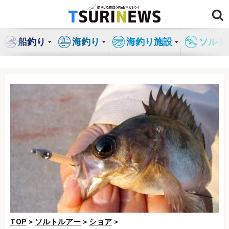
コ
ン
テ
船釣り
海釣り
海釣り施設
ソルト
ン
ツ
へ
ス
キ
ッ
プ
TOP
>
ソルトルアー
>
ショア
>