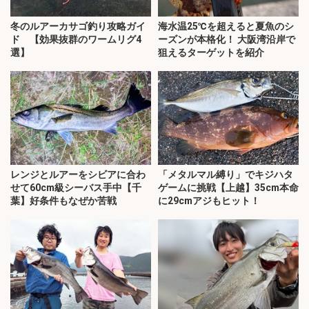
冬のルアーカサゴ釣り攻略ガイ
海水温25℃を超えると夏魚のシ
ド 【効果抜群のワームリグ4
ーズンが本格化！ 大阪湾沿岸で
選】
狙えるターゲットを紹介
レンジとルアーをシビアに合わ
「メタルマル縛り」でキジハタ
せて60cm級シーバス手中【千
ゲームに挑戦【上越】35cm本命
葉】好条件もなぜか苦戦
に29cmアジもヒット！