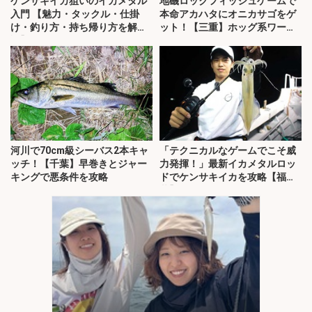
ケンサキイカ狙いのイカメタル
地磯ロックフィッシュゲームで
入門 【魅力・タックル・仕掛
本命アカハタにオニカサゴをゲ
け・釣り方・持ち帰り方を解
ット！【三重】ホッグ系ワーム
説】
にヒット
河川で70cm級シーバス2本キャ
「テクニカルなゲームでこそ威
ッチ！【千葉】早巻きとジャー
力発揮！」最新イカメタルロッ
キングで悪条件を攻略
ドでケンサキイカを攻略【福
井】