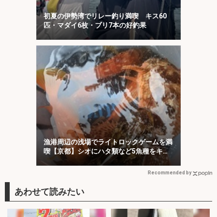
初夏の伊勢湾でリレー釣り満喫 キス60
匹・マダイ6枚・ブリ7本の好釣果
漁港周辺の浅場でライトロックゲームを満
喫【京都】シオにハタ類など5魚種をキャ
ッチ！
Recommended by