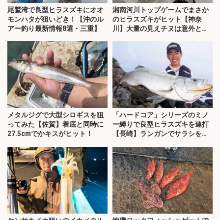
尾鷲湾で良型ヒラスズキにオオ
湘南河川トップゲームでまさか
モンハタが狙いどき！【沖のル
のヒラスズキがヒット【神奈
アー釣り最新情報8選・三重】
川】大量の見えチヌは意外と難
敵？
メタルジグで大型シロギスを狙
「ハードコア」シリーズのミノ
ってみた【佐賀】着底と同時に
ー縛りで良型ヒラスズキを連打
27.5cmでかキスがヒット！
【長崎】ランガンでサラシを攻
略！