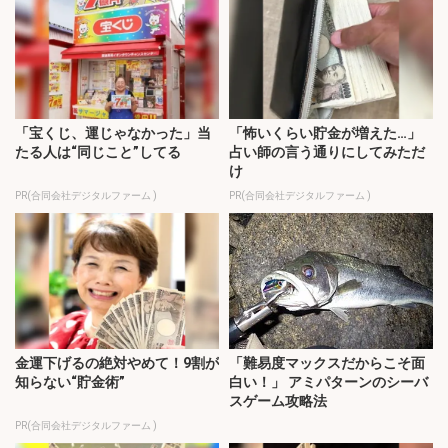
「宝くじ、運じゃなかった」当
「怖いくらい貯金が増えた…」
たる人は“同じこと”してる
占い師の言う通りにしてみただ
け
PR(合同会社デジタルファーム )
PR(合同会社デジタルファーム )
金運下げるの絶対やめて！9割が
「難易度マックスだからこそ面
知らない“貯金術”
白い！」 アミパターンのシーバ
スゲーム攻略法
PR(合同会社デジタルファーム )