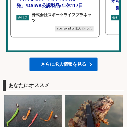
オキア
発」/DAIWA公認製品/年休117日
「製造
株式会社スポーツライフプラネッ
会社名
会社名
ツ
sponsored by 求人ボックス
さらに求人情報を見る
あなたにオススメ