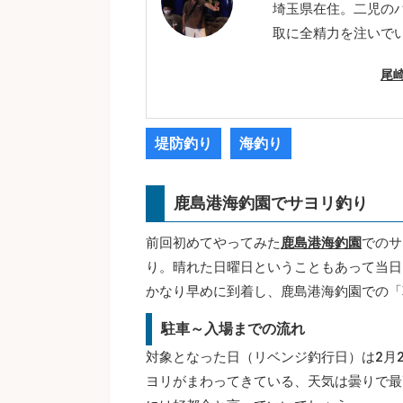
埼玉県在住。二児の
取に全精力を注いで
尾
堤防釣り
海釣り
鹿島港海釣園でサヨリ釣り
前回初めてやってみた
鹿島港海釣園
でのサ
り。晴れた日曜日ということもあって当日
かなり早めに到着し、鹿島港海釣園での「
駐車～入場までの流れ
対象となった日（リベンジ釣行日）は2月
ヨリがまわってきている、天気は曇りで最