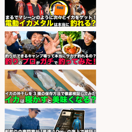
株式会社天龍
会社名
sponsored by 求人ボックス
営業事務/「大津市」「時給1,300
円」小野駅徒歩6分/釣り具メーカー
の物流事務・営業アシスタント/残
業なし×土日祝休み×大型連休あり/
滋賀県/大津市
株式会社ホットスタッフ滋賀
会社名
sponsored by 求人ボックス
和食, 日本料理・懐石料理/店長・店
長候補/ライブ感が満載!魚の価値を
上げ、食とエンタメで地域を元気に!
店長候補募集
魚と肴 いとおかし 魚と肴 いとお
会社名
かし