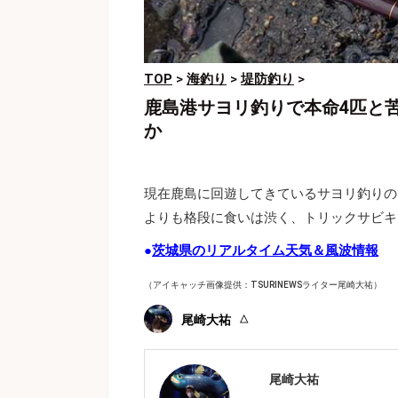
TOP
>
海釣り
>
堤防釣り
>
鹿島港サヨリ釣りで本命4匹と
か
現在鹿島に回遊してきているサヨリ釣りの
よりも格段に食いは渋く、トリックサビキ
●
茨城県のリアルタイム天気＆風波情報
（アイキャッチ画像提供：TSURINEWSライター尾崎大祐）
尾崎大祐
尾崎大祐