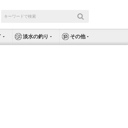
検
検
索:
索
イ
淡水の釣り
その他