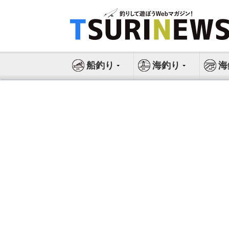
コ
ン
テ
ン
ツ
船釣り
海釣り
海
へ
ス
キ
ッ
プ