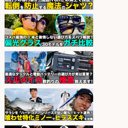
sponsored by 求人ボックス
魚の「バイヤー」貴方の目利きでヒ
ットを生む、裁量バイヤー募集
株式会社コムライン
会社名
sponsored by 求人ボックス
釣り具メーカーでの釣り竿の設計開
発業務
株式会社天龍
会社名
sponsored by 求人ボックス
精肉・青果・鮮魚販売/「志布志
市」「時給1,150円〜」志布志駅か
ら車5分/お魚のカットや商品の陳列
業務/残業少なめ×車通勤OK×時間選
べる/鹿児島県/志布志市