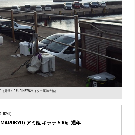
に
（提供：TSURINEWSライター尾崎大祐）
UKYU)
ARUKYU) アミ姫 キララ 600g. 通年