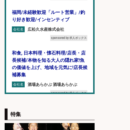
福岡/未経験歓迎「ルート営業」/釣
り好き歓迎/インセンティブ
広松久水産株式会社
会社名
sponsored by 求人ボックス
和食, 日本料理・懐石料理/店長・店
長候補/本物を知る大人の隠れ家!魚
の価値を上げ、地域を元気に!店長候
補募集
酒場あらかぶ 酒場あらかぶ
会社名
sponsored by 求人ボックス
未経験歓迎/釣り具メーカーでのル
特集
ート営業/釣りや釣具などの知識必
須/残業なし