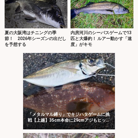
夏の大阪湾はチニングの季
内房河川のシーバスゲームで13
節！ 2026年シーズンの出だし
匹と大爆釣！ ルアー動かす「速
を予想する
度」がキモ
「メタルマル縛り」でキジハタゲームに挑
戦【上越】35cm本命に29cmアジもヒッ
ト！