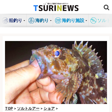
コ
ン
テ
船釣り
海釣り
海釣り施設
ソルト
ン
ツ
へ
ス
キ
ッ
プ
TOP
>
ソルトルアー
>
ショア
>