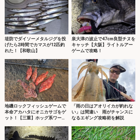
堤防でダイソーメタルジグを投
泉大津の波止で47cm良型チヌを
げたら2時間でカマスが12匹釣
キャッチ【大阪】ライトルアー
れた！【和歌山】
ゲームで攻略！
地磯ロックフィッシュゲームで
「雨の日はアオリイカが釣れな
本命アカハタにオニカサゴをゲ
い」は間違い 雨がチャンスに
ット！【三重】ホッグ系ワーム
なるエギング攻略術を解説
にヒット