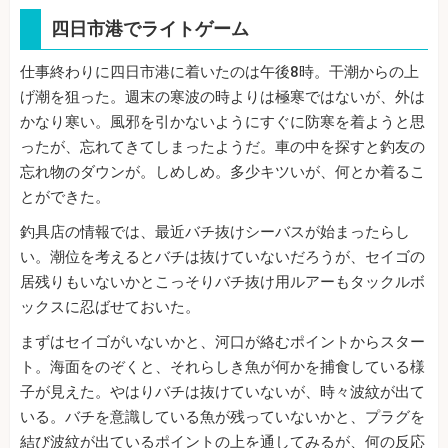
四日市港でライトゲーム
仕事終わりに四日市港に着いたのは午後8時。干潮からの上
げ潮を狙った。週末の寒波の時よりは極寒ではないが、外は
かなり寒い。風邪を引かないようにすぐに防寒を着ようと思
ったが、忘れてきてしまったようだ。車の中を探すと釣友の
忘れ物のダウンが。しめしめ。多少キツいが、何とか着るこ
とができた。
釣具店の情報では、最近バチ抜けシーバスが始まったらし
い。潮位を考えるとバチは抜けていないだろうが、セイゴの
居残りもいないかとこっそりバチ抜け用ルアーもタックルボ
ックスに忍ばせておいた。
まずはセイゴがいないかと、河口が絡むポイントからスター
ト。海面をのぞくと、それらしき魚が何かを捕食している様
子が見えた。やはりバチは抜けていないが、時々波紋が出て
いる。バチを意識している魚が残っていないかと、プラグを
結び波紋が出ているポイントの上を通してみるが、何の反応