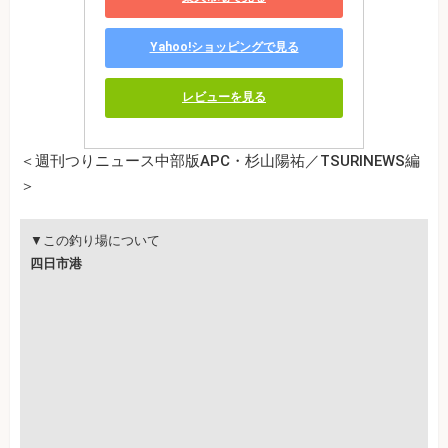
Yahoo!ショッピングで見る
レビューを見る
＜週刊つりニュース中部版APC・杉山陽祐／TSURINEWS編
＞
▼この釣り場について
四日市港