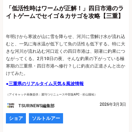
「低活性時はワームが正解！」四日市港のラ
イトゲームでセイゴ＆カサゴを攻略【三重】
年明けから寒波が山に雪を降らせ、河川に雪解け水が流れ込
むと、一気に海水温が低下して魚の活性も低下する。特に大
きな河川が流れ込む河口近くの四日市港は、顕著に釣果につ
ながってくる。2月10日の夜、そんな釣果の下がっている極
寒期の三重県・四日市港へ修行？しに釣友の正道さんと出か
けてみた。
●
三重県のリアルタイム天気＆風波情報
（アイキャッチ画像提供：週刊つりニュース中部版APC・杉山陽祐）
2026年3月3日
TSURINEWS編集部
ショア
ソルトルアー