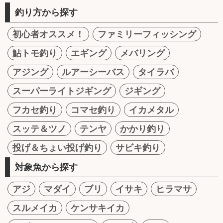
釣り方から探す
初心者オススメ！
ファミリーフィッシング
鮎トモ釣り
エギング
メバリング
アジング
ルアーシーバス
タイラバ
スーパーライトジギング
ジギング
フカセ釣り
コマセ釣り
イカメタル
スッテ＆ツノ
テンヤ
かかり釣り
投げ＆ちょい投げ釣り
サビキ釣り
対象魚から探す
アジ
マダイ
ブリ
イサキ
ヒラマサ
スルメイカ
ケンサキイカ