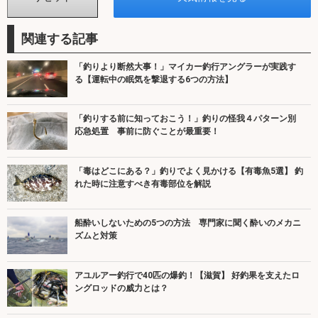
関連する記事
「釣りより断然大事！」マイカー釣行アングラーが実践す
る【運転中の眠気を撃退する6つの方法】
「釣りする前に知っておこう！」釣りの怪我４パターン別
応急処置 事前に防ぐことが最重要！
「毒はどこにある？」釣りでよく見かける【有毒魚5選】 釣
れた時に注意すべき有毒部位を解説
船酔いしないための5つの方法 専門家に聞く酔いのメカニ
ズムと対策
アユルアー釣行で40匹の爆釣！【滋賀】 好釣果を支えたロ
ングロッドの威力とは？