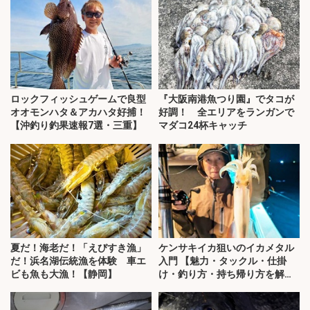
ロックフィッシュゲームで良型
『大阪南港魚つり園』でタコが
オオモンハタ＆アカハタ好捕！
好調！ 全エリアをランガンで
【沖釣り釣果速報7選・三重】
マダコ24杯キャッチ
夏だ！海老だ！「えびすき漁」
ケンサキイカ狙いのイカメタル
だ！浜名湖伝統漁を体験 車エ
入門 【魅力・タックル・仕掛
ビも魚も大漁！【静岡】
け・釣り方・持ち帰り方を解
説】