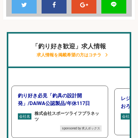
「釣り好き歓迎」求人情報
求人情報を掲載希望の方はコチラ
釣り好き必見「釣具の設計開
レジ打
発」/DAIWA公認製品/年休117日
おろし
株式会社スポーツライフプラネッ
会社名
会社名
ツ
sponsored by 求人ボックス