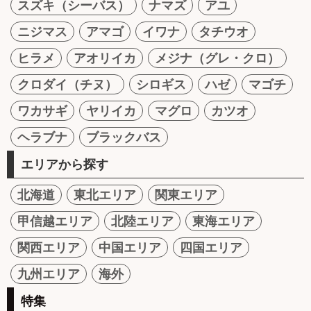
スズキ（シーバス）
ナマズ
アユ
ニジマス
アマゴ
イワナ
タチウオ
ヒラメ
アオリイカ
メジナ（グレ・クロ）
クロダイ（チヌ）
シロギス
ハゼ
マゴチ
ワカサギ
ヤリイカ
マグロ
カツオ
ヘラブナ
ブラックバス
エリアから探す
北海道
東北エリア
関東エリア
甲信越エリア
北陸エリア
東海エリア
関西エリア
中国エリア
四国エリア
九州エリア
海外
特集