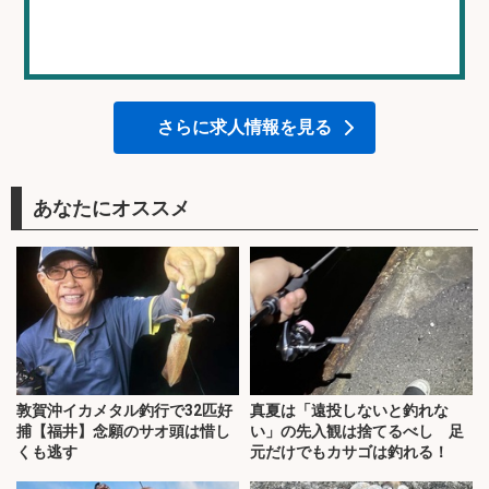
さらに求人情報を見る
あなたにオススメ
敦賀沖イカメタル釣行で32匹好
真夏は「遠投しないと釣れな
捕【福井】念願のサオ頭は惜し
い」の先入観は捨てるべし 足
くも逃す
元だけでもカサゴは釣れる！