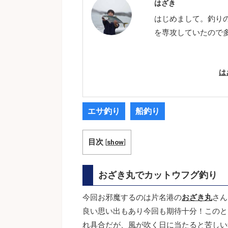
はざき
はじめまして。釣り
を専攻していたので
は
エサ釣り
船釣り
目次
[
show
]
おざき丸でカットウフグ釣り
今回お邪魔するのは片名港の
おざき丸
さん
良い思い出もあり今回も期待十分！このと
れ具合だが、風が吹く日に当たると苦しい