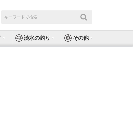
検
検
索:
索
イ
淡水の釣り
その他