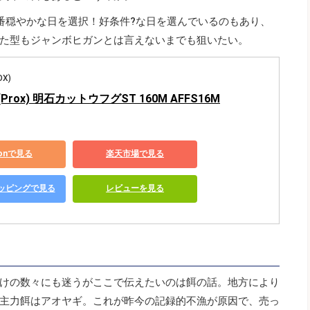
番穏やかな日を選択！好条件?な日を選んでいるのもあり、
た型もジャンボヒガンとは言えないまでも狙いたい。
X)
rox) 明石カットウフグST 160M AFFS16M
zonで見る
楽天市場で見る
ショッピングで見る
レビューを見る
けの数々にも迷うがここで伝えたいのは餌の話。地方により
主力餌はアオヤギ。これが昨今の記録的不漁が原因で、売っ