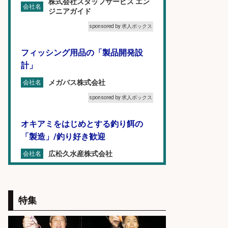
株式会社スタッフサービス エン
会社名
ジニアガイド
sponsored by 求人ボックス
フィッシング用品の「製品開発設
計」
メガバス株式会社
会社名
sponsored by 求人ボックス
オキアミをはじめとする釣り餌の
「製造」/釣り好き歓迎
広松久水産株式会社
会社名
sponsored by 求人ボックス
語学力を活かせるフィッシング用品
特集
の「海外営業」/年休125日
株式会社ジャッカル
会社名