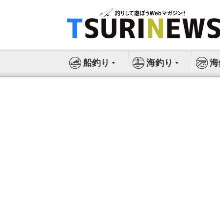
コ
ン
テ
ン
ツ
船釣り
海釣り
海
へ
ス
キ
ッ
プ