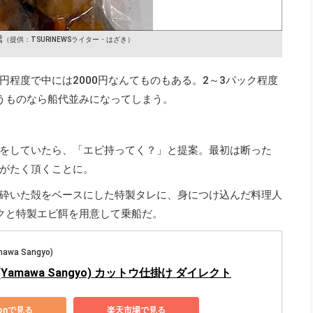
騰
（提供：TSURINEWSライター・はざき）
0円程度で中には2000円なんてものもある。2～3パック程度
うものなら船代並みになってしまう。
をしていたら、「エビ持ってく？」と提案。最初は断った
がたく頂くことに。
砕いた殻をベースにした特製タレに、身につけ込んだ料理人
クと特製エビ餌を用意して乗船だ。
wa Sangyo)
Yamawa Sangyo) カットウ仕掛け ダイレクト
zonで見る
楽天市場で見る