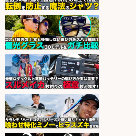
sponsored by 求人ボックス
宮崎/魚や漁業に関わる現場・事務
の「総合職」 未経験可
宮崎県漁業協同組合連合会
会社名
sponsored by 求人ボックス
香川県のおいしい魚を届ける「提
案・加工の工程管理」未経験OK
株式会社高松東魚市場
会社名
sponsored by 求人ボックス
さらに求人情報を見る