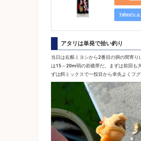
Yahoo!
アタリは単発で拾い釣り
当日は右舷ミヨシから2番目の胴の間寄り
は15～20m弱の岩礁帯だ。まずは前回
ずは餌ミックスで一投目から幸先よくフグ