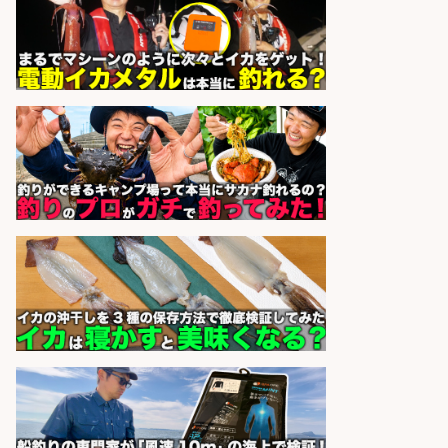
sponsored by 求人ボックス
釣り好きを活かす「法人営業」/提
案型ルート営業/直行直帰OK
株式会社スポーツライフプラネ
会社名
ッツ
sponsored by 求人ボックス
福岡「現場監督」/釣り好き歓迎/残
業10時間/経験者歓迎
広松久水産株式会社
会社名
sponsored by 求人ボックス
魚をさばける方必見「鮮魚部門スタ
ッフ」/3つの働き方が選べる
株式会社旬
会社名