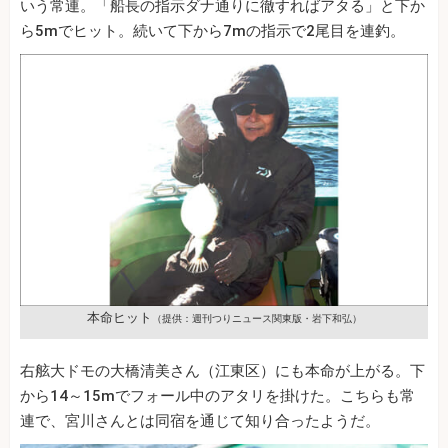
いう常連。「船長の指示ダナ通りに徹すればアタる」と下か
ら5mでヒット。続いて下から7mの指示で2尾目を連釣。
本命ヒット
（提供：週刊つりニュース関東版・岩下和弘）
右舷大ドモの大橋清美さん（江東区）にも本命が上がる。下
から14～15mでフォール中のアタリを掛けた。こちらも常
連で、宮川さんとは同宿を通じて知り合ったようだ。