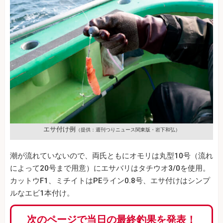
エサ付け例
（提供：週刊つりニュース関東版・岩下和弘）
潮が流れていないので、両氏ともにオモリは丸型10号（流れ
によって20号まで用意）にエサバリはタチウオ3/0を使用。
カットウF1、ミチイトはPEライン0.8号、エサ付けはシンプ
ルなエビ1本付け。
次のページで当日の最終釣果を発表！