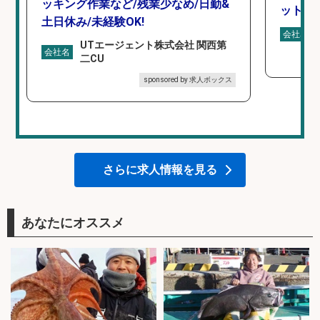
ッキング作業など/残業少なめ/日勤&
ットを
土日休み/未経験OK!
会社名
UTエージェント株式会社 関西第
会社名
二CU
sponsored by 求人ボックス
さらに求人情報を見る
あなたにオススメ