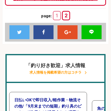
1
2
page:
「釣り好き歓迎」求人情報
求人情報を掲載希望の方はコチラ
日払いOKで即日収入/軽作業・物流そ
の他/「9月末までの短期」釣り具のピ
魚の「