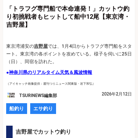
「トラフグ専門船で本命連発！」カットウ釣
り初挑戦者もヒットして船中12尾【東京湾・
吉野屋】
東京湾浦安の
吉野屋
では、1月4日からトラフグ専門船をスタ
ート。東京湾の各ポイントを攻めている。様子を伺いに25日
（日）、同宿を訪れた。
●
神奈川県のリアルタイム天気＆風波情報
（アイキャッチ画像提供：週刊つりニュース関東版・岩下和弘）
2026年2月12日
TSURINEWS編集部
船釣り
エサ釣り
吉野屋でカットウ釣り