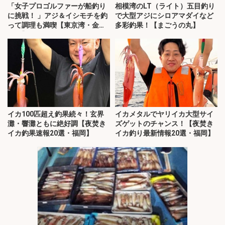
「女子プロゴルファーが船釣り
相模湾のLT（ライト）五目釣り
に挑戦！ 」アジ＆イシモチを釣
で大型アジにシロアマダイなど
って調理も満喫【東京湾・金沢
多彩釣果！【まごうの丸】
八景】
イカ100匹超え釣果続々！玄界
イカメタルでヤリイカ大型サイ
灘・響灘ともに絶好調【夜焚き
ズゲットのチャンス！【夜焚き
イカ釣果速報20選・福岡】
イカ釣り最新情報20選・福岡】