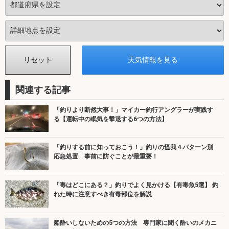
関連する記事
「釣りより断然大事！」マイカー釣行アングラーが実践す
る【運転中の眠気を撃退する6つの方法】
「釣りする前に知っておこう！」釣りの怪我４パターン別
応急処置 事前に防ぐことが最重要！
「毒はどこにある？」釣りでよく見かける【有毒魚5選】 釣
れた時に注意すべき有毒部位を解説
船酔いしないための5つの方法 専門家に聞く酔いのメカニ