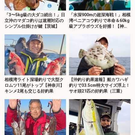
「3〜5kg級の大ダコ続出！」日
「水深900mの超深海戦！」相模
立沖のマダコ釣りは速潮対応の
湾ベニアコウ釣りで本命＆60kg
シンプル仕掛けが鍵【茨城】
級アブラボウズを好捕！【神奈
川】
相模湾ライト深場釣りで大型ク
【沖釣り釣果速報】船カワハギ
ロムツ11尾がトップ【神奈川】
釣りで33.5cm特大サイズ浮上！
キンメ2尾も交じる好釣果
サオ頭21匹の好釣果（三重）