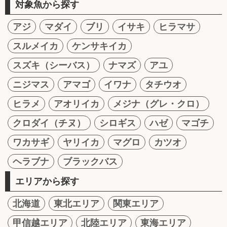
対象魚から探す
アジ
マダイ
ブリ
イサキ
ヒラマサ
スルメイカ
ケンサキイカ
スズキ（シーバス）
ナマズ
アユ
ニジマス
アマゴ
イワナ
タチウオ
ヒラメ
アオリイカ
メジナ（グレ・クロ）
クロダイ（チヌ）
シロギス
ハゼ
マゴチ
ワカサギ
ヤリイカ
マグロ
カツオ
ヘラブナ
ブラックバス
エリアから探す
北海道
東北エリア
関東エリア
甲信越エリア
北陸エリア
東海エリア