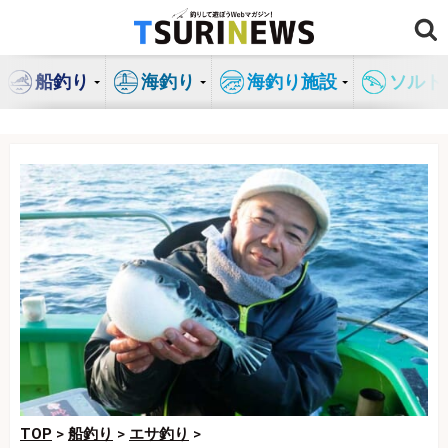
コ
ン
テ
船釣り
海釣り
海釣り施設
ソルト
ン
ツ
へ
ス
キ
ッ
プ
TOP
>
船釣り
>
エサ釣り
>