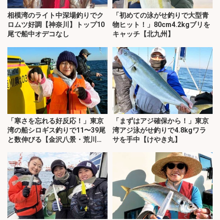
相模湾のライト中深場釣りでク
「初めての泳がせ釣りで大型青
ロムツ好調【神奈川】トップ10
物ヒット！」80cm4.2kgブリを
尾で船中オデコなし
キャッチ【北九州】
「寒さを忘れる好反応！」東京
「まずはアジ確保から！」東京
湾の船シロギス釣りで11〜39尾
湾アジ泳がせ釣りで4.8kgワラ
と数伸びる【金沢八景・荒川
サを手中【けやき丸】
屋】