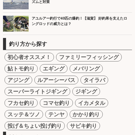
ズムと対策
アユルアー釣行で40匹の爆釣！【滋賀】 好釣果を支えたロ
ングロッドの威力とは？
釣り方から探す
初心者オススメ！
ファミリーフィッシング
鮎トモ釣り
エギング
メバリング
アジング
ルアーシーバス
タイラバ
スーパーライトジギング
ジギング
フカセ釣り
コマセ釣り
イカメタル
スッテ＆ツノ
テンヤ
かかり釣り
投げ＆ちょい投げ釣り
サビキ釣り