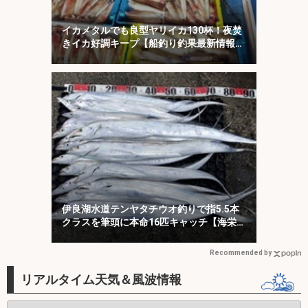
イカメタルでも良型ヤリイカ130杯！夜焚
きイカ好調キープ【船釣り釣果最新情報13
選・玄界灘】
伊良湖水道テンヤタチウオ釣りで指5.5本
クラスを筆頭に本命16匹キャッチ【海栄
丸】
Recommended by
リアルタイム天気＆風波情報