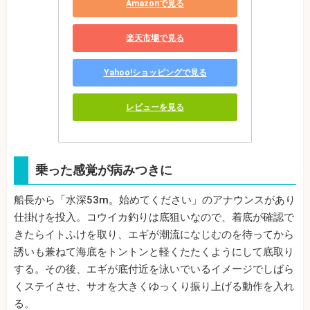
Amazonで見る
楽天市場で見る
Yahoo!ショッピングで見る
レビューを見る
乗った感覚が病みつきに
船長から「水深53m。始めてください」のアナウンスがあり
仕掛けを投入。コウイカ釣りは底狙いなので、着底が確認で
きたらイトふけを取り、エギが潮流になじむのを待ってから
誘いも兼ねて海底をトントンと軽くたたくようにして底取り
する。その後、エギが底付近を泳いでいるイメージでしばら
くステイさせ、サオを大きくゆっくり振り上げる動作を入れ
る。