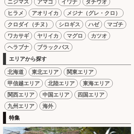
ニジマス
アマゴ
イワナ
タチウオ
ヒラメ
アオリイカ
メジナ（グレ・クロ）
クロダイ（チヌ）
シロギス
ハゼ
マゴチ
ワカサギ
ヤリイカ
マグロ
カツオ
ヘラブナ
ブラックバス
エリアから探す
北海道
東北エリア
関東エリア
甲信越エリア
北陸エリア
東海エリア
関西エリア
中国エリア
四国エリア
九州エリア
海外
特集