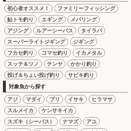
初心者オススメ！
ファミリーフィッシング
鮎トモ釣り
エギング
メバリング
アジング
ルアーシーバス
タイラバ
スーパーライトジギング
ジギング
フカセ釣り
コマセ釣り
イカメタル
スッテ＆ツノ
テンヤ
かかり釣り
投げ＆ちょい投げ釣り
サビキ釣り
対象魚から探す
アジ
マダイ
ブリ
イサキ
ヒラマサ
スルメイカ
ケンサキイカ
スズキ（シーバス）
ナマズ
アユ