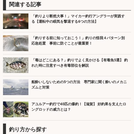
関連する記事
「釣りより断然大事！」マイカー釣行アングラーが実践す
る【運転中の眠気を撃退する6つの方法】
「釣りする前に知っておこう！」釣りの怪我４パターン別
応急処置 事前に防ぐことが最重要！
「毒はどこにある？」釣りでよく見かける【有毒魚5選】 釣
れた時に注意すべき有毒部位を解説
船酔いしないための5つの方法 専門家に聞く酔いのメカニ
ズムと対策
アユルアー釣行で40匹の爆釣！【滋賀】 好釣果を支えたロ
ングロッドの威力とは？
釣り方から探す