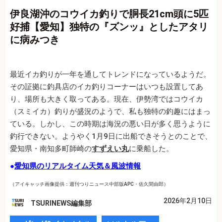
伊良湖沖のコウイカ釣りで胴長21cm頭に5匹
好捕【愛知】独特の『ズンッ』としたアタリ
に病みつき
最近イカ釣りが一年を通してトレンドになっているようだ。
その証拠に釣具店のイカ釣りコーナーはいつも設置してあ
り、場所も大きく取ってある。現在、伊勢湾ではコウイカ
（スミイカ）釣りが盛況のようで、私も独特の釣趣にはまっ
ている。しかし、この時期は海況の悪い日が多く思うように
釣行できない。ようやく1月9日に出船できそうとのことで、
愛知県・南知多町師崎の
すずえい丸
に乗船した。
●
愛知県のリアルタイム天気＆風波情報
（アイキャッチ画像提供：週刊つりニュース中部版APC・佐久間由郎）
2026年2月10日
TSURINEWS編集部