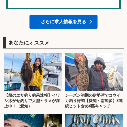
さらに求人情報を見る
あなたにオススメ
【船のエサ釣り釣果速報】イワ
シーズン初期の伊勢湾でコウイ
シ泳がせ釣りで大型ヒラメが浮
カ釣り好調【愛知・南知多】3連
上中！（愛知）
続ヒット含め6匹キャッチ