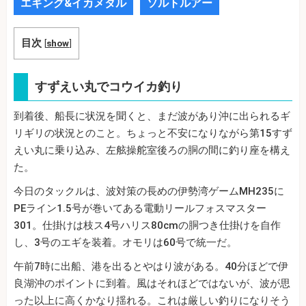
エギング&イカメタル
ソルトルアー
目次
[
show
]
すずえい丸でコウイカ釣り
到着後、船長に状況を聞くと、まだ波があり沖に出られるギ
リギリの状況とのこと。ちょっと不安になりながら第15すず
えい丸に乗り込み、左舷操舵室後ろの胴の間に釣り座を構え
た。
今日のタックルは、波対策の長めの伊勢湾ゲームMH235に
PEライン1.5号が巻いてある電動リールフォスマスター
301。仕掛けは枝ス4号ハリス80cmの胴つき仕掛けを自作
し、3号のエギを装着。オモリは60号で統一だ。
午前7時に出船、港を出るとやはり波がある。40分ほどで伊
良湖沖のポイントに到着。風はそれほどではないが、波が思
った以上に高くかなり揺れる。これは厳しい釣りになりそう