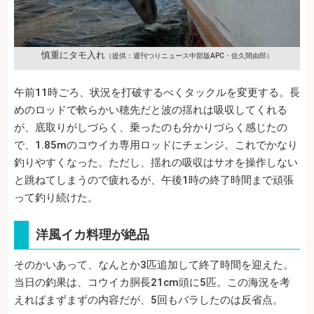
慎重にタモ入れ
（提供：週刊つりニュース中部版APC・佐久間由郎）
午前11時ごろ、状況を打破するべくタックルを変更する。長
めのロッドで軟らかい穂先だと波の揺れは吸収してくれる
が、底取りがしづらく、乗ったのも分かりづらく感じたの
で、1.85mのコウイカ専用ロッドにチェンジ。これでかなり
釣りやすくなった。ただし、揺れの吸収はサオを操作しない
と跳ねてしまうので疲れるが、午後1時の終了時間まで頑張
って釣り続けた。
洋風イカ料理が絶品
そのかいあって、なんとか3匹追加して終了時間を迎えた。
当日の釣果は、コウイカ胴長21cm頭に5匹。この海況を考
えればまずまずの内容だが、5回もバラしたのは反省点。