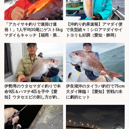
「アカイサキ釣りで連掛け連
【沖釣り釣果速報】アマダイ便
発！」1人平均30尾にゲスト5kg
で良型続々！シロアマダイやイ
マダイもキャッチ【福岡・第二
トヨリも好調（愛知・静岡）
大福丸】
伊勢湾のウタセマダイ釣りで本
伊良湖沖のタイラバ釣行で75cm
命9匹＆ハマチ4匹を手中【愛
大ダイ降臨！【愛知】苦戦の末
知】ウタセエビの刺し方が釣果
に劇的ヒット
のカギ