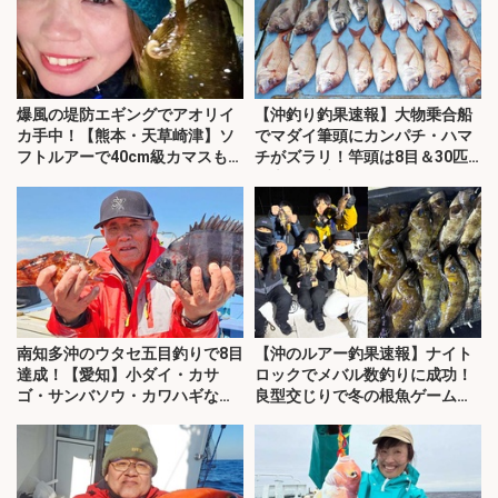
爆風の堤防エギングでアオリイ
【沖釣り釣果速報】大物乗合船
カ手中！【熊本・天草崎津】ソ
でマダイ筆頭にカンパチ・ハマ
フトルアーで40cm級カマスも登
チがズラリ！竿頭は8目＆30匹
場
と大漁（愛知）
南知多沖のウタセ五目釣りで8目
【沖のルアー釣果速報】ナイト
達成！【愛知】小ダイ・カサ
ロックでメバル数釣りに成功！
ゴ・サンバソウ・カワハギなど
良型交じりで冬の根魚ゲーム満
32匹手中
喫（愛知）