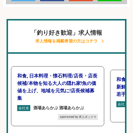
「釣り好き歓迎」求人情報
求人情報を掲載希望の方はコチラ
和食, 日本料理・懐石料理/店長・店長
和食, 
候補/本物を知る大人の隠れ家!魚の価
新鮮な
値を上げ、地域を元気に!店長候補募
若手ス
集
会社名
酒場あらかぶ 酒場あらかぶ
会社名
sponsored by 求人ボックス