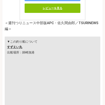
レビューを見る
＜週刊つりニュース中部版APC・佐久間由郎／TSURINEWS
編＞
▼この釣り船について
すずえい丸
出船場所：師崎漁港