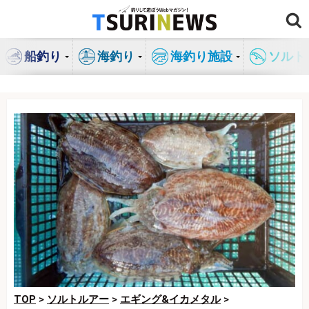
コ
ン
テ
船釣り
海釣り
海釣り施設
ソルト
ン
ツ
へ
ス
キ
ッ
プ
TOP
>
ソルトルアー
>
エギング&イカメタル
>