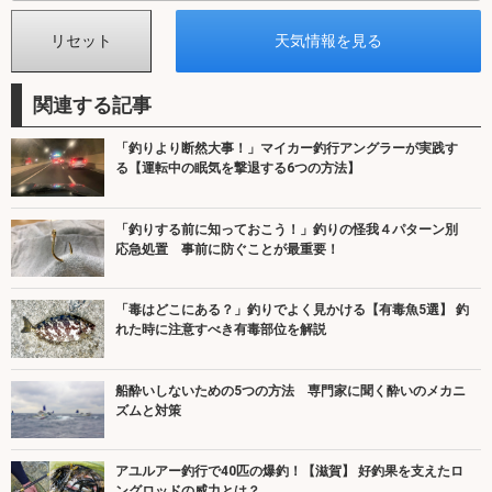
関連する記事
「釣りより断然大事！」マイカー釣行アングラーが実践す
る【運転中の眠気を撃退する6つの方法】
「釣りする前に知っておこう！」釣りの怪我４パターン別
応急処置 事前に防ぐことが最重要！
「毒はどこにある？」釣りでよく見かける【有毒魚5選】 釣
れた時に注意すべき有毒部位を解説
船酔いしないための5つの方法 専門家に聞く酔いのメカニ
ズムと対策
アユルアー釣行で40匹の爆釣！【滋賀】 好釣果を支えたロ
ングロッドの威力とは？