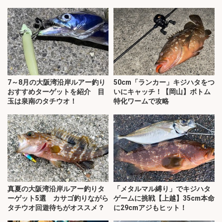
7～8月の大阪湾沿岸ルアー釣り
50cm「ランカー」キジハタをつ
おすすめターゲットを紹介 目
いにキャッチ！【岡山】ボトム
玉は泉南のタチウオ！
特化ワームで攻略
真夏の大阪湾沿岸ルアー釣りタ
「メタルマル縛り」でキジハタ
ーゲット5選 カサゴ釣りながら
ゲームに挑戦【上越】35cm本命
タチウオ回遊待ちがオススメ？
に29cmアジもヒット！