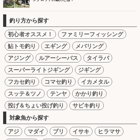
釣り方から探す
初心者オススメ！
ファミリーフィッシング
鮎トモ釣り
エギング
メバリング
アジング
ルアーシーバス
タイラバ
スーパーライトジギング
ジギング
フカセ釣り
コマセ釣り
イカメタル
スッテ＆ツノ
テンヤ
かかり釣り
投げ＆ちょい投げ釣り
サビキ釣り
対象魚から探す
アジ
マダイ
ブリ
イサキ
ヒラマサ