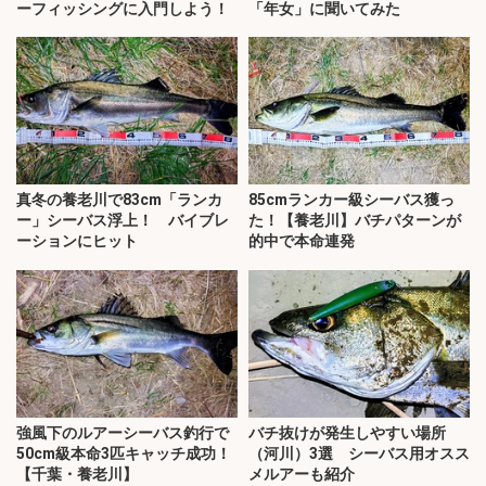
ーフィッシングに入門しよう！
「年女」に聞いてみた
真冬の養老川で83cm「ランカ
85cmランカー級シーバス獲っ
ー」シーバス浮上！ バイブレ
た！【養老川】バチパターンが
ーションにヒット
的中で本命連発
強風下のルアーシーバス釣行で
バチ抜けが発生しやすい場所
50cm級本命3匹キャッチ成功！
（河川）3選 シーバス用オスス
【千葉・養老川】
メルアーも紹介