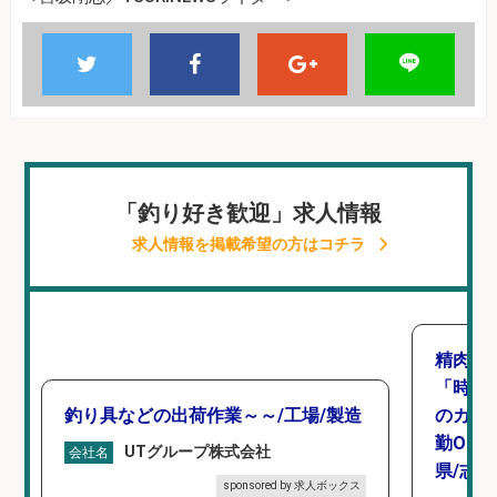
「釣り好き歓迎」求人情報
求人情報を掲載希望の方はコチラ
精肉・
「時給1
釣り具などの出荷作業～～/工場/製造
のカッ
勤OK
UTグループ株式会社
会社名
県/志
sponsored by 求人ボックス