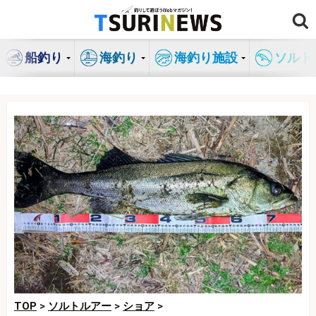
コ
ン
テ
船釣り
海釣り
海釣り施設
ソルト
ン
ツ
へ
ス
キ
ッ
プ
TOP
>
ソルトルアー
>
ショア
>