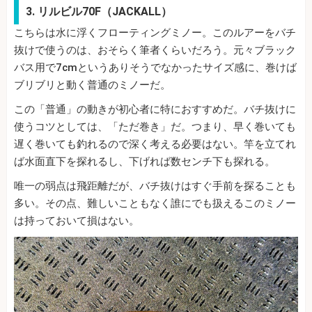
3. リルビル70F（JACKALL）
こちらは水に浮くフローティングミノー。このルアーをバチ
抜けで使うのは、おそらく筆者くらいだろう。元々ブラック
バス用で7cmというありそうでなかったサイズ感に、巻けば
ブリブリと動く普通のミノーだ。
この「普通」の動きが初心者に特におすすめだ。バチ抜けに
使うコツとしては、「ただ巻き」だ。つまり、早く巻いても
遅く巻いても釣れるので深く考える必要はない。竿を立てれ
ば水面直下を探れるし、下げれば数センチ下も探れる。
唯一の弱点は飛距離だが、バチ抜けはすぐ手前を探ることも
多い。その点、難しいこともなく誰にでも扱えるこのミノー
は持っておいて損はない。