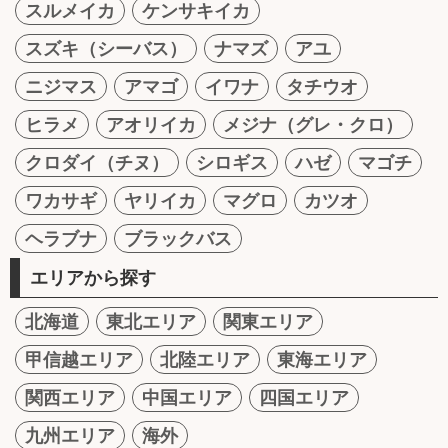
スルメイカ
ケンサキイカ
スズキ（シーバス）
ナマズ
アユ
ニジマス
アマゴ
イワナ
タチウオ
ヒラメ
アオリイカ
メジナ（グレ・クロ）
クロダイ（チヌ）
シロギス
ハゼ
マゴチ
ワカサギ
ヤリイカ
マグロ
カツオ
ヘラブナ
ブラックバス
エリアから探す
北海道
東北エリア
関東エリア
甲信越エリア
北陸エリア
東海エリア
関西エリア
中国エリア
四国エリア
九州エリア
海外