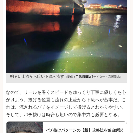
明るい上流から暗い下流へ流す
（提供：TSURINEWSライター・宮坂剛志）
なので、リールを巻くスピードもゆっくり丁寧に優しくを心
がけよう。投げる位置も流れの上流から下流へが基本だ。こ
れは、流されるバチをイメージして投げるとわかりやすい。
そして、バチ抜けは時合も短いので集中力も必要となる。
バチ抜けパターンの【新】攻略法を独自解説