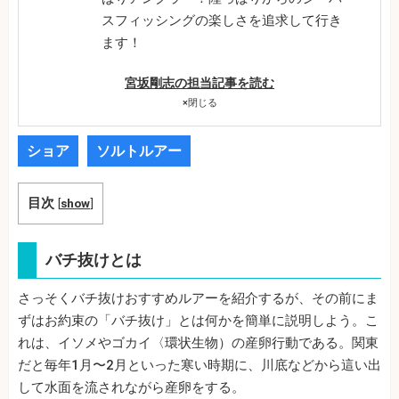
スフィッシングの楽しさを追求して行き
ます！
宮坂剛志の担当記事を読む
×
閉じる
ショア
ソルトルアー
目次
[
show
]
バチ抜けとは
さっそくバチ抜けおすすめルアーを紹介するが、その前にま
ずはお約束の「バチ抜け」とは何かを簡単に説明しよう。こ
れは、イソメやゴカイ〈環状生物）の産卵行動である。関東
だと毎年1月〜2月といった寒い時期に、川底などから這い出
して水面を流されながら産卵をする。