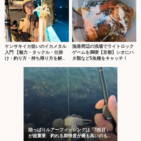
ケンサキイカ狙いのイカメタル
漁港周辺の浅場でライトロック
入門 【魅力・タックル・仕掛
ゲームを満喫【京都】シオにハ
け・釣り方・持ち帰り方を解
タ類など5魚種をキャッチ！
説】
陸っぱりルアーフィッシングは「1投目」
が超重要 釣れる期待度が最も高いのも