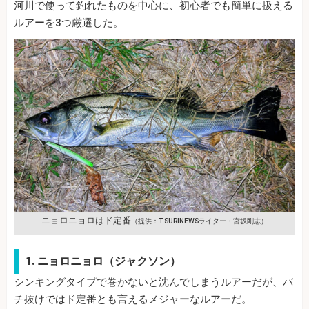
河川で使って釣れたものを中心に、初心者でも簡単に扱える
ルアーを3つ厳選した。
ニョロニョロはド定番
（提供：TSURINEWSライター・宮坂剛志）
1. ニョロニョロ（ジャクソン）
シンキングタイプで巻かないと沈んでしまうルアーだが、バ
チ抜けではド定番とも言えるメジャーなルアーだ。