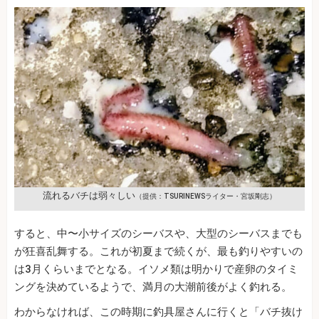
流れるバチは弱々しい
（提供：TSURINEWSライター・宮坂剛志）
すると、中〜小サイズのシーバスや、大型のシーバスまでも
が狂喜乱舞する。これが初夏まで続くが、最も釣りやすいの
は3月くらいまでとなる。イソメ類は明かりで産卵のタイミ
ングを決めているようで、満月の大潮前後がよく釣れる。
わからなければ、この時期に釣具屋さんに行くと「バチ抜け