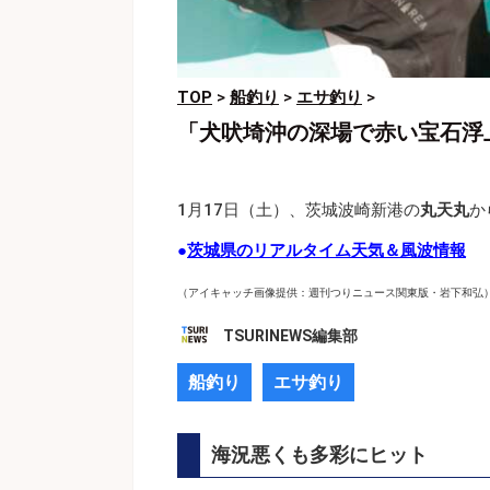
TOP
>
船釣り
>
エサ釣り
>
「犬吠埼沖の深場で赤い宝石浮
1月17日（土）、茨城波崎新港の
丸天丸
か
●
茨城県のリアルタイム天気＆風波情報
（アイキャッチ画像提供：週刊つりニュース関東版・岩下和弘
TSURINEWS編集部
船釣り
エサ釣り
海況悪くも多彩にヒット