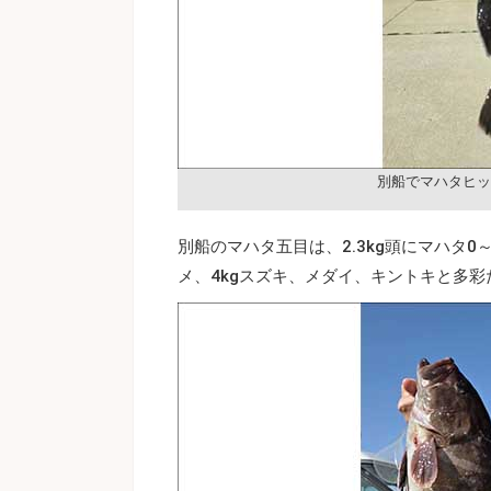
別船でマハタヒッ
別船のマハタ五目は、2.3kg頭にマハタ
メ、4kgスズキ、メダイ、キントキと多彩