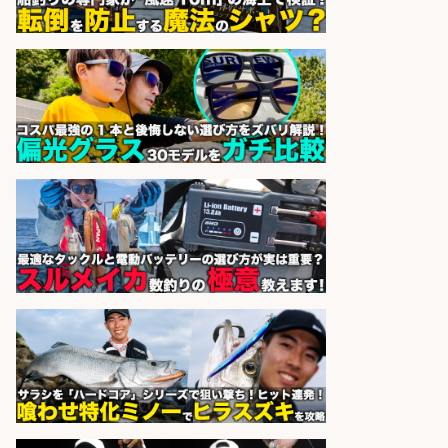
フィッシング用品の「製品開発設
計」
メガバス株式会社
会社名
sponsored by 求人ボックス
釣り具/評価・テスト・実験/釣り具
部品・工業用部品メーカー/Excel
株式会社スタッフサービス
会社名
sponsored by 求人ボックス
さらに求人情報を見る