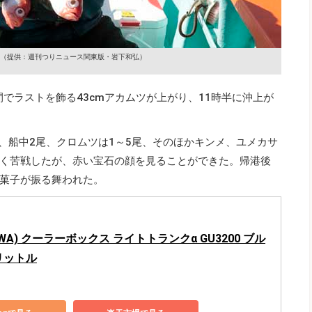
（提供：週刊つりニュース関東版・岩下和弘）
間でラストを飾る43cmアカムツが上がり、11時半に沖上が
尾、船中2尾、クロムツは1～5尾、そのほかキンメ、ユメカサ
く苦戦したが、赤い宝石の顔を見ることができた。帰港後
菓子が振る舞われた。
IWA) クーラーボックス ライトトランクα GU3200 ブル
2リットル