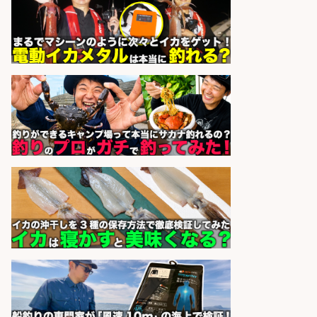
語学力を活かせるフィッシング用品
の「海外営業」/年休125日
株式会社ジャッカル
会社名
sponsored by 求人ボックス
魚の「バイヤー」貴方の目利きでヒ
ットを生む、裁量バイヤー募集
株式会社コムライン
会社名
sponsored by 求人ボックス
さかな専門学校の教員 教員免許不
要/水産業界の知識と経験を活かす
学校法人水野学園日本さかな専
会社名
門学校
sponsored by 求人ボックス