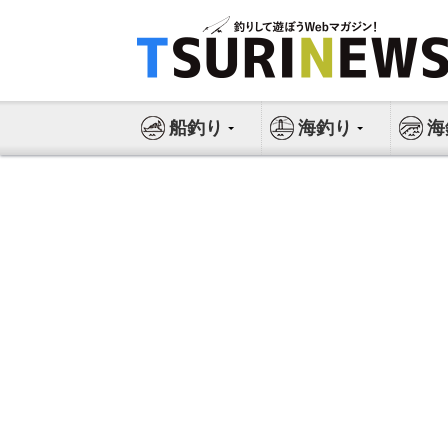
コ
ン
テ
ン
ツ
船釣り
海釣り
海
へ
ス
キ
ッ
プ