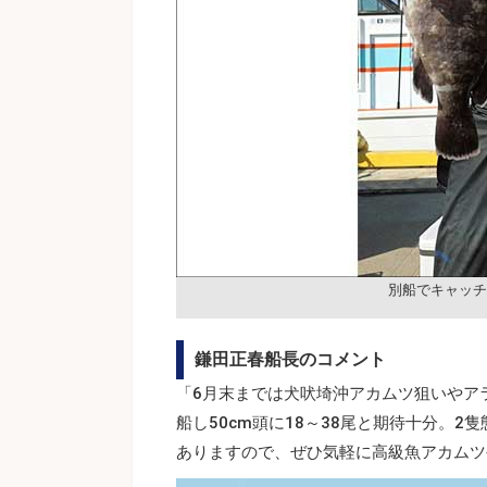
別船でキャッチ
鎌田正春船長のコメント
「6月末までは犬吠埼沖アカムツ狙いやア
船し50cm頭に18～38尾と期待十分。
ありますので、ぜひ気軽に高級魚アカムツ