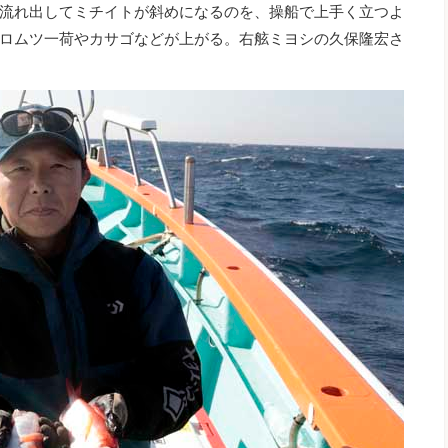
流れ出してミチイトが斜めになるのを、操船で上手く立つよ
ロムツ一荷やカサゴなどが上がる。右舷ミヨシの久保隆宏さ