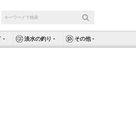
検
検
索:
索
イ
淡水の釣り
その他