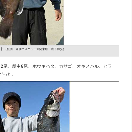
ト
（提供：週刊つりニュース関東版・岩下和弘）
0～2尾、船中8尾、ホウキハタ、カサゴ、オキメバル、ヒラ
だった。