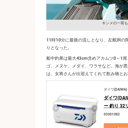
キンメの一荷も
11時10分に最後の流しとなり、左舷胴の
りとなった。
船中釣果は最大43cm含めアカムツ0～1
ゴ、メヌケ、メダイ、ワラサなど。海が悪
は、女将さんが出迎えてくれて飲み物とお
ダイワ(DAIWA)
ダイワ(DA
ー 釣り 3
03301082