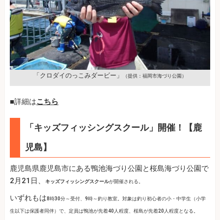
「クロダイのっこみダービー」
（提供：福岡市海づり公園）
■詳細は
こちら
「キッズフィッシングスクール」開催！【鹿
児島】
鹿児島県鹿児島市にある鴨池海づり公園と桜島海づり公園で
2月21日、
キッズフィッシングスクール
が開催される。
いずれもは
8時30分～受付、9時～釣り教室。対象は
釣り初心者の小・中学生（小学
生以下は保護者同伴）で、定員は鴨池が先着40人程度、桜島が先着20人程度となる。