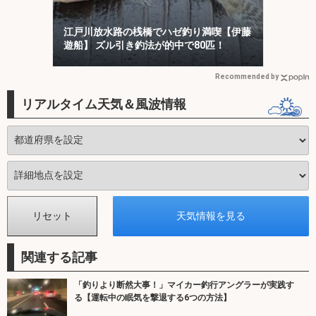
江戸川放水路の桟橋でハゼ釣り満喫【伊藤
遊船】 ズル引き釣法が的中で80匹！
Recommended by
リアルタイム天気＆風波情報
関連する記事
「釣りより断然大事！」マイカー釣行アングラーが実践す
る【運転中の眠気を撃退する6つの方法】