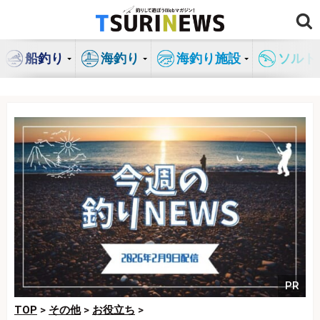
コ
ン
テ
船釣り
海釣り
海釣り施設
ソルト
ン
ツ
へ
ス
キ
ッ
プ
PR
TOP
>
その他
>
お役立ち
>