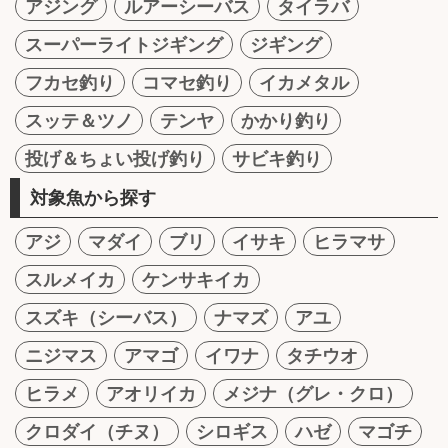
アジング
ルアーシーバス
タイラバ
スーパーライトジギング
ジギング
フカセ釣り
コマセ釣り
イカメタル
スッテ＆ツノ
テンヤ
かかり釣り
投げ＆ちょい投げ釣り
サビキ釣り
対象魚から探す
アジ
マダイ
ブリ
イサキ
ヒラマサ
スルメイカ
ケンサキイカ
スズキ（シーバス）
ナマズ
アユ
ニジマス
アマゴ
イワナ
タチウオ
ヒラメ
アオリイカ
メジナ（グレ・クロ）
クロダイ（チヌ）
シロギス
ハゼ
マゴチ