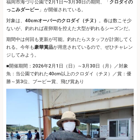
福岡市海づり公園で2月1日〜3月30日の期間、「
クロダイの
っこみダービー
」が開催されている。
対象は、
40cmオーバーのクロダイ（チヌ）
。春は数こそ少
ないが、釣れれば産卵期を控えた大型が釣れるシーズンだ。
期間中は何回も更新が可能。釣れたらスタッフが計測してく
れる。今年も
豪華賞品
が用意されているので、ぜひチャレン
ジしてみよう。
■開催期間：2026年2月1日（日）～3月30日（月）／対象
魚：当公園で釣れた40cm以上のクロダイ（チヌ）／賞：優
勝～第3位、ブービー賞、飛び賞あり