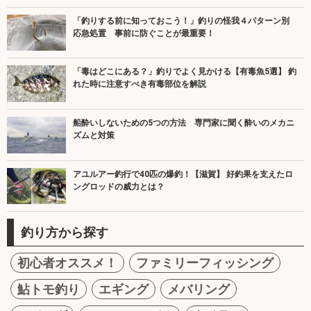
「釣りする前に知っておこう！」釣りの怪我４パターン別
応急処置 事前に防ぐことが最重要！
「毒はどこにある？」釣りでよく見かける【有毒魚5選】 釣
れた時に注意すべき有毒部位を解説
船酔いしないための5つの方法 専門家に聞く酔いのメカニ
ズムと対策
アユルアー釣行で40匹の爆釣！【滋賀】 好釣果を支えたロ
ングロッドの威力とは？
釣り方から探す
初心者オススメ！
ファミリーフィッシング
鮎トモ釣り
エギング
メバリング