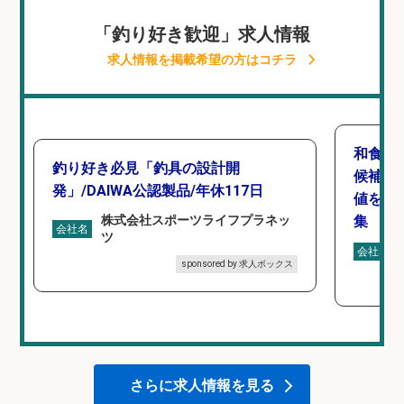
「釣り好き歓迎」求人情報
求人情報を掲載希望の方はコチラ
和食,
釣り好き必見「釣具の設計開
候補/
発」/DAIWA公認製品/年休117日
値を上
株式会社スポーツライフプラネッ
集
会社名
ツ
会社名
sponsored by 求人ボックス
さらに求人情報を見る