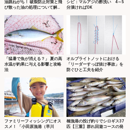
油跳ねがち！ 破裂防止対策と飛
シピ：マルアジの酢洗い 4～5
び散った油の処理について解
分漬ければOK
説！
「猛暑で魚が消える？」 夏の高
オルブライトノットにおける
水温が釣果に与える影響と攻略
「リーダーすっぽ抜け事故」を
法
防ぐひと工夫を紹介
ファミリーフィッシングにオス
楠漁港の投げ釣りでシロギス37
スメ！ 「小田原漁港（早川
匹【三重】群れ回遊コースの発