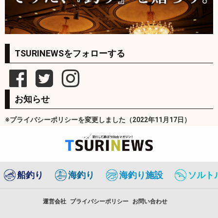
TSURINEWSをフォローする
お知らせ
※プライバシーポリシーを変更しました（2022年11月17日）
船釣り
海釣り
海釣り施設
ソルト
運営会社
プライバシーポリシー
お問い合わせ