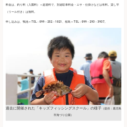
料金は、釣り料（入園料）＋超過料で、別途駐車料金・エサ・仕掛けなどは有料。貸し竿
（リール付き）は無料。
申し込みは、鴨池＝TEL：099－252－1021、桜島＝TEL：099－293－3937。
過去に開催された「キッズフィッシングスクール」の様子
（提供：鹿児島
市海づり公園）