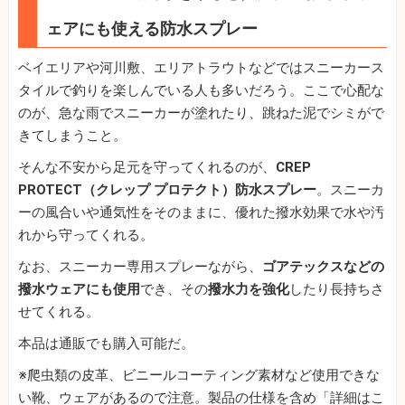
ェアにも使える防水スプレー
ベイエリアや河川敷、エリアトラウトなどではスニーカース
タイルで釣りを楽しんでいる人も多いだろう。ここで心配な
のが、急な雨でスニーカーが塗れたり、跳ねた泥でシミがで
きてしまうこと。
そんな不安から足元を守ってくれるのが、
CREP
PROTECT（クレップ プロテクト）防水スプレー
。スニーカ
ーの風合いや通気性をそのままに、優れた撥水効果で水や汚
れから守ってくれる。
なお、スニーカー専用スプレーながら、
ゴアテックスなどの
撥水ウェアにも使用
でき、その
撥水力を強化
したり長持ちさ
せてくれる。
本品は通販でも購入可能だ。
※爬虫類の皮革、ビニールコーティング素材など使用できな
い靴、ウェアがあるので注意。製品の仕様を含め「詳細はこ