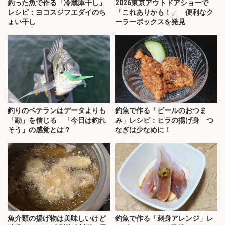
釣った魚で作る「冷蔵庫干し」
2026東京アウトドアショーで
レシピ：ヨコスジフエダイのち
「これありかも！」 便利なク
ょい干し
ーラーボックスを発見
釣りのベテランはデータよりも
釣魚で作る「ビールのおつま
「勘」を信じる 「今日は釣れ
み」レシピ：ヒラの揚げ身 つ
そう」の感覚とは？
なぎは少なめに！
魚介類の揚げ物は美味しいけど
釣魚で作る「刺身アレンジ」レ