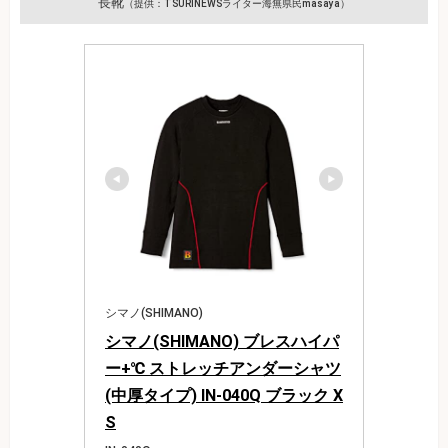
長靴
（提供：TSURINEWSライター海無県民masaya）
シマノ(SHIMANO)
シマノ(SHIMANO) ブレスハイパ
ー+℃ ストレッチアンダーシャツ
(中厚タイプ) IN-040Q ブラック X
S