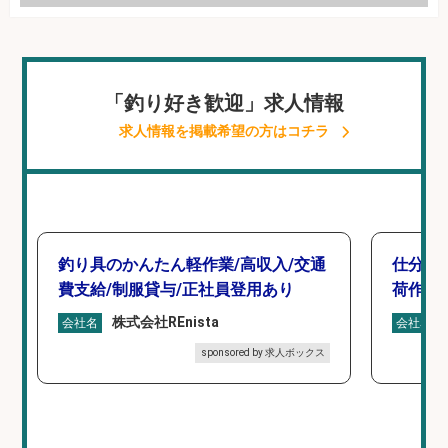
「釣り好き歓迎」求人情報
求人情報を掲載希望の方はコチラ
釣り具のかんたん軽作業/高収入/交通
仕分け
費支給/制服貸与/正社員登用あり
荷作業
株式会社REnista
会社名
会社名
sponsored by 求人ボックス