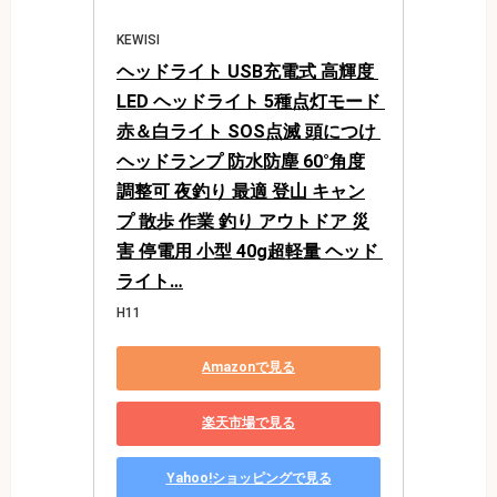
KEWISI
ヘッドライト USB充電式 高輝度 
LED ヘッドライト 5種点灯モード 
赤＆白ライト SOS点滅 頭につけ 
ヘッドランプ 防水防塵 60°角度
調整可 夜釣り 最適 登山 キャン
プ 散歩 作業 釣り アウトドア 災
害 停電用 小型 40g超軽量 ヘッド 
ライト…
H11
Amazonで見る
楽天市場で見る
Yahoo!ショッピングで見る