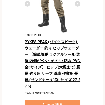
PYKES PEAK
PYKES PEAK (パイクスピーク) 
ウェーダー 釣り ヒップウェーダ
ー 【簡単着脱 ラジアルソール 透
湿 内側がベタつかない 防水 PVC 
全5サイズ】 ヒップ(太腿まで) 胴
長 釣り用 サーフ 洗車 作業用 長
靴 (サンドカーキ)(XLサイズ 27-2
7.5)
P0321FWDHP-SKH-XL
Amazonで見る