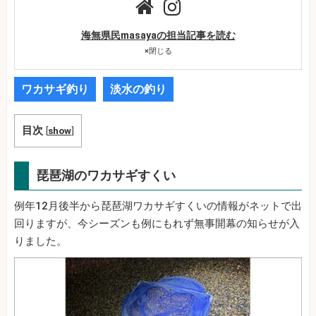
海無県民masayaの担当記事を読む
×
閉じる
ワカサギ釣り
淡水の釣り
目次
[
show
]
琵琶湖のワカサギすくい
例年12月後半から琵琶湖ワカサギすくいの情報がネットで出
回りますが、今シーズンも例にもれず無事開幕の知らせが入
りました。