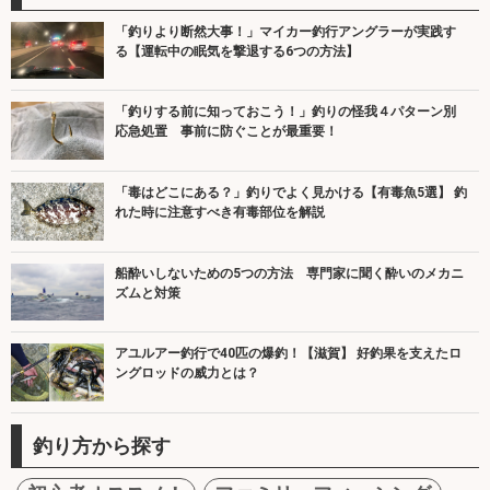
「釣りより断然大事！」マイカー釣行アングラーが実践す
る【運転中の眠気を撃退する6つの方法】
「釣りする前に知っておこう！」釣りの怪我４パターン別
応急処置 事前に防ぐことが最重要！
「毒はどこにある？」釣りでよく見かける【有毒魚5選】 釣
れた時に注意すべき有毒部位を解説
船酔いしないための5つの方法 専門家に聞く酔いのメカニ
ズムと対策
アユルアー釣行で40匹の爆釣！【滋賀】 好釣果を支えたロ
ングロッドの威力とは？
釣り方から探す