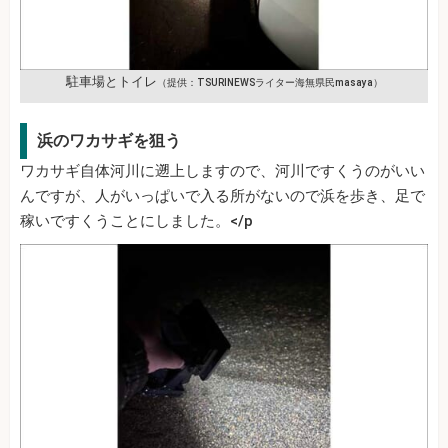
駐車場とトイレ
（提供：TSURINEWSライター海無県民masaya）
浜のワカサギを狙う
ワカサギ自体河川に遡上しますので、河川ですくうのがいい
んですが、人がいっぱいで入る所がないので浜を歩き、足で
稼いですくうことにしました。</p