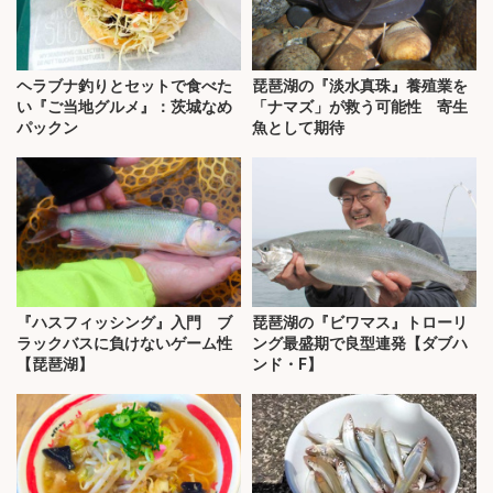
ヘラブナ釣りとセットで食べた
琵琶湖の『淡水真珠』養殖業を
い『ご当地グルメ』：茨城なめ
「ナマズ」が救う可能性 寄生
パックン
魚として期待
『ハスフィッシング』入門 ブ
琵琶湖の『ビワマス』トローリ
ラックバスに負けないゲーム性
ング最盛期で良型連発【ダブハ
【琵琶湖】
ンド・F】