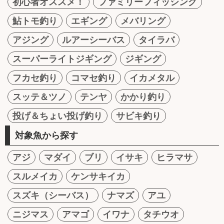
初心者オススメ！
ファミリーフィッシング
鮎トモ釣り
エギング
メバリング
アジング
ルアーシーバス
タイラバ
スーパーライトジギング
ジギング
フカセ釣り
コマセ釣り
イカメタル
スッテ＆ツノ
テンヤ
かかり釣り
投げ＆ちょい投げ釣り
サビキ釣り
対象魚から探す
アジ
マダイ
ブリ
イサキ
ヒラマサ
スルメイカ
ケンサキイカ
スズキ（シーバス）
ナマズ
アユ
ニジマス
アマゴ
イワナ
タチウオ