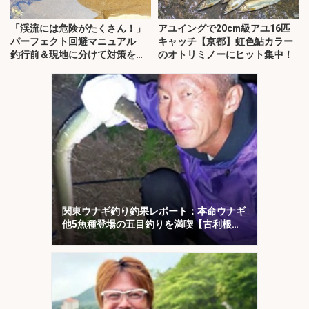
「渓流には危険がたくさん！」
アユイングで20cm級アユ16匹
パーフェクト回避マニュアル
キャッチ【京都】虹色鮎カラー
釣行前＆現地に分けて対策を解
のオトリミノーにヒット集中！
説
関東ウナギ釣り釣果レポート：本命ウナギ
他5魚種登場の五目釣りを満喫【古利根
川・埼玉】