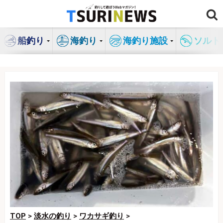
コ
ン
テ
船釣り
海釣り
海釣り施設
ソルト
ン
ツ
へ
ス
キ
ッ
プ
TOP
>
淡水の釣り
>
ワカサギ釣り
>