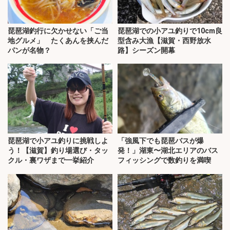
琵琶湖釣行に欠かせない「ご当
琵琶湖での小アユ釣りで10cm良
地グルメ」 たくあんを挟んだ
型含み大漁【滋賀・西野放水
パンが名物？
路】シーズン開幕
琵琶湖で小アユ釣りに挑戦しよ
「強風下でも琵琶バスが爆
う！【滋賀】釣り場選び・タッ
発！」湖東〜湖北エリアのバス
クル・裏ワザまで一挙紹介
フィッシングで数釣りを満喫