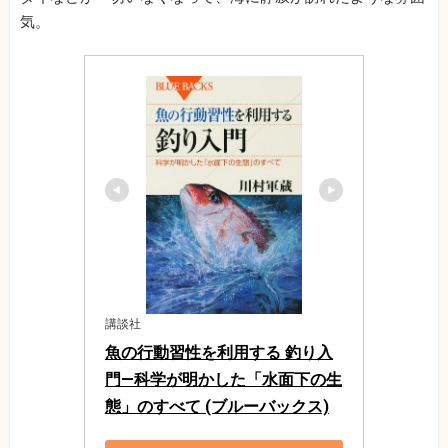
気。
講談社
魚の行動習性を利用する 釣り入
門―科学が明かした「水面下の生
態」のすべて (ブルーバックス)