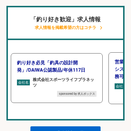
「釣り好き歓迎」求人情報
求人情報を掲載希望の方はコチラ
営業事
釣り好き必見「釣具の設計開
シスタ
発」/DAIWA公認製品/年休117日
務可/
株式会社スポーツライフプラネッ
会社名
ツ
会社名
sponsored by 求人ボックス