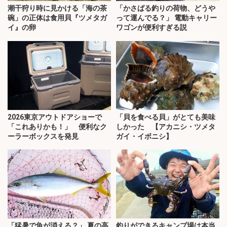
潮干狩り時に見かける「海の茶
「かさばる釣りの荷物、どうや
碗」の正体は食用貝『ツメタガ
って運んでる？」 電動キャリー
イ』の卵
ワゴンが便利すぎる説
2026東京アウトドアショーで
「貝を食べる貝」がとても美味
「これありかも！」 便利なク
しかった 【アカニシ・ツメタ
ーラーボックスを発見
ガイ・イボニシ】
「猛暑で魚が消える？」 夏の高
釣りができるキャンプ場は本当