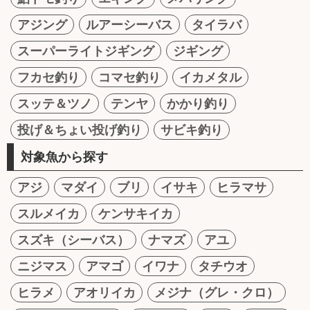
アジング
ルアーシーバス
タイラバ
スーパーライトジギング
ジギング
フカセ釣り
コマセ釣り
イカメタル
スッテ＆ツノ
テンヤ
かかり釣り
投げ＆ちょい投げ釣り
サビキ釣り
対象魚から探す
アジ
マダイ
ブリ
イサキ
ヒラマサ
スルメイカ
ケンサキイカ
スズキ（シーバス）
ナマズ
アユ
ニジマス
アマゴ
イワナ
タチウオ
ヒラメ
アオリイカ
メジナ（グレ・クロ）