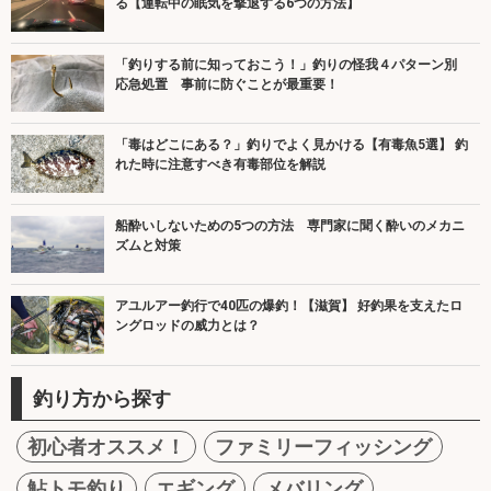
る【運転中の眠気を撃退する6つの方法】
「釣りする前に知っておこう！」釣りの怪我４パターン別
応急処置 事前に防ぐことが最重要！
「毒はどこにある？」釣りでよく見かける【有毒魚5選】 釣
れた時に注意すべき有毒部位を解説
船酔いしないための5つの方法 専門家に聞く酔いのメカニ
ズムと対策
アユルアー釣行で40匹の爆釣！【滋賀】 好釣果を支えたロ
ングロッドの威力とは？
釣り方から探す
初心者オススメ！
ファミリーフィッシング
鮎トモ釣り
エギング
メバリング