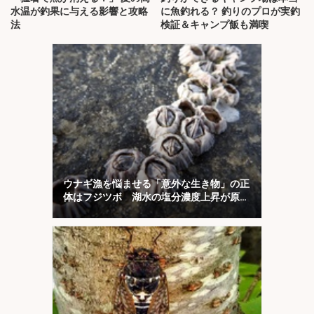
水温が釣果に与える影響と攻略
に魚釣れる？ 釣りのプロが実釣
法
検証＆キャンプ飯も満喫
ウナギ漁を悩ませる「意外な生き物」の正
体はフジツボ 湖水の塩分濃度上昇が原因
か