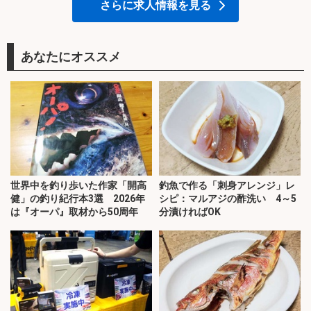
さらに求人情報を見る
あなたにオススメ
世界中を釣り歩いた作家「開高
釣魚で作る「刺身アレンジ」レ
健」の釣り紀行本3選 2026年
シピ：マルアジの酢洗い 4～5
は『オーパ』取材から50周年
分漬ければOK