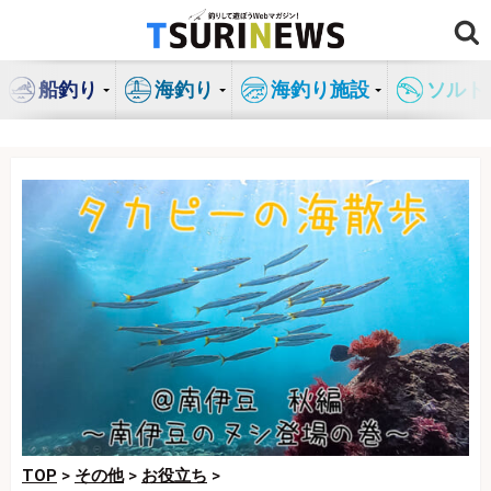
コ
ン
テ
船釣り
海釣り
海釣り施設
ソルト
ン
ツ
へ
ス
キ
ッ
プ
TOP
>
その他
>
お役立ち
>