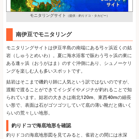
モニタリングサイト
（提供：釣りドコ・タカピー）
南伊豆でモニタリング
モニタリングサイトは伊豆半島の南端にある弓ヶ浜近くの姑
岩（しゅうとめいわ）。夏に海水浴客で賑わう弓ヶ浜の東に
ある逢ヶ浜（おうがはま）のすぐ沖側にあり、シュノーケリ
ングを楽しむ人も多いスポットです。
姑岩はそこまで磯釣り師に人気という訳ではないのですが、
渡船で渡ることができてイシダイやメジナが釣れることで知
られています。姑岩の大きさは南北120m、東西40mの細長
い形で、表面は石がゴツゴツしていて底の薄い靴だと痛いく
らいの荒々しい地形。
釣りドコで海底地形を確認
釣りドコの海底地形図を見てみると、雀岩との間には水深