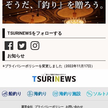
TSURINEWSをフォローする
お知らせ
※プライバシーポリシーを変更しました（2022年11月17日）
船釣り
海釣り
海釣り施設
ソルト
運営会社
プライバシーポリシー
お問い合わせ