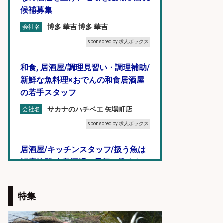
候補募集
博多 華吉 博多 華吉
会社名
sponsored by 求人ボックス
和食, 居酒屋/調理見習い・調理補助/
新鮮な魚料理×おでんの和食居酒屋
の若手スタッフ
サカナのハチベエ 矢場町店
会社名
sponsored by 求人ボックス
居酒屋/キッチンスタッフ/扱う魚は
鮮度抜群!大衆酒場で元気に働くキッ
チンスタッフを募集
アカマル屋鮮魚店 大宮すずらん
特集
会社名
通り
sponsored by 求人ボックス