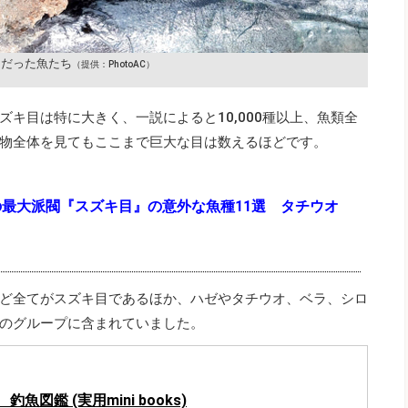
目だった魚たち
（提供：PhotoAC）
キ目は特に大きく、一説によると10,000種以上、魚類全
物全体を見てもここまで巨大な目は数えるほどです。
最大派閥『スズキ目』の意外な魚種11選 タチウオ
ど全てがスズキ目であるほか、ハゼやタチウオ、ベラ、シロ
のグループに含まれていました。
魚図鑑 (実用mini books)