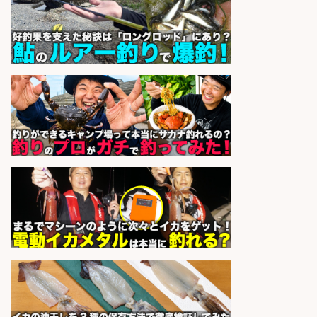
和食, 居酒屋/料理長・料理長候補/
「海なし県にうまい魚を」朝獲れ鮮
魚にこだわるお店
魚丸 鮮魚と炉端焼き 魚丸 彦根店
会社名
sponsored by 求人ボックス
バル・バー, 創作・ダイニングバー/
キッチンスタッフ/名古屋駅/肉×魚
のバーでキッチンスタッフを募集!/
厳選素材使用
個室 肉バルvs魚バル DESIGN
会社名
FOOD MARKET 名古屋駅前店
sponsored by 求人ボックス
和食, 居酒屋/レストランサービス・
ホールスタッフ/天草の魚と馬刺し