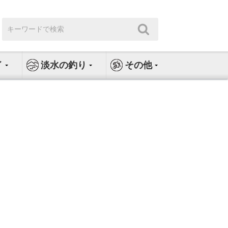
検
検
索:
索
イ
淡水の釣り
その他