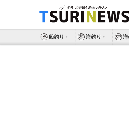
コ
ン
テ
ン
ツ
船釣り
海釣り
海
へ
ス
キ
ッ
プ