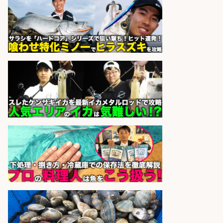
居酒屋/料理長・料理長候補/本格魚
料理と藁焼きの板前居酒屋にて料理
長候補を募集
お魚総本家 全店共通
会社名
sponsored by 求人ボックス
さらに求人情報を見る