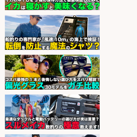
の店 ホールスタッフ正社員募集
天草の魚と馬刺しの店 魚粋 天草
会社名
の魚と馬刺しの店 魚粋
sponsored by 求人ボックス
居酒屋/キッチンスタッフ/扱う魚は
鮮度抜群!大衆酒場で元気に働くキッ
チンスタッフを募集
アカマル屋鮮魚店 溝の口店
会社名
sponsored by 求人ボックス
居酒屋/レストランサービス・ホー
ルスタッフ/扱う魚は鮮度抜群!大衆
酒場で元気に働くホールスタッフを
募集
アカマル屋鮮魚店 府中店
会社名
sponsored by 求人ボックス