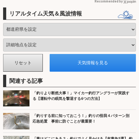
Recommended by
リアルタイム天気＆風波情報
関連する記事
「釣りより断然大事！」マイカー釣行アングラーが実践す
る【運転中の眠気を撃退する6つの方法】
「釣りする前に知っておこう！」釣りの怪我４パターン別
応急処置 事前に防ぐことが最重要！
「毒はどこにある？」釣りでよく見かける【有毒魚5選】 釣