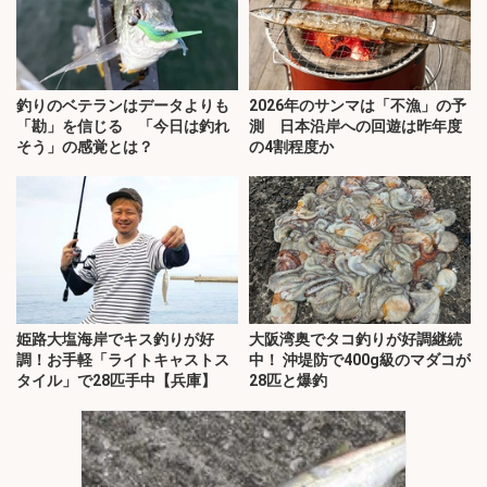
釣りのベテランはデータよりも
2026年のサンマは「不漁」の予
「勘」を信じる 「今日は釣れ
測 日本沿岸への回遊は昨年度
そう」の感覚とは？
の4割程度か
姫路大塩海岸でキス釣りが好
大阪湾奥でタコ釣りが好調継続
調！お手軽「ライトキャストス
中！ 沖堤防で400g級のマダコが
タイル」で28匹手中【兵庫】
28匹と爆釣