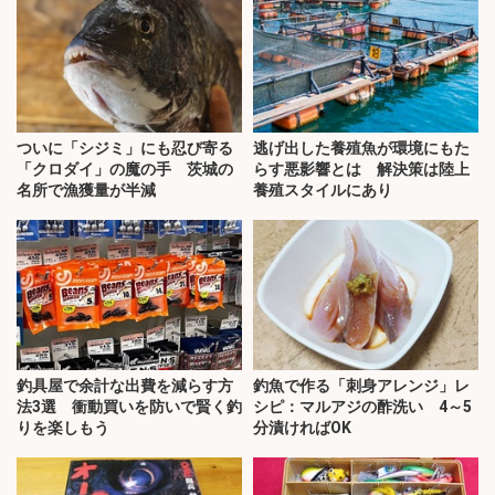
ついに「シジミ」にも忍び寄る
逃げ出した養殖魚が環境にもた
「クロダイ」の魔の手 茨城の
らす悪影響とは 解決策は陸上
名所で漁獲量が半減
養殖スタイルにあり
釣具屋で余計な出費を減らす方
釣魚で作る「刺身アレンジ」レ
法3選 衝動買いを防いで賢く釣
シピ：マルアジの酢洗い 4～5
りを楽しもう
分漬ければOK