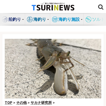
コ
ン
テ
船釣り
海釣り
海釣り施設
ソルト
ン
ツ
へ
ス
キ
ッ
プ
TOP
>
その他
>
サカナ研究所
>