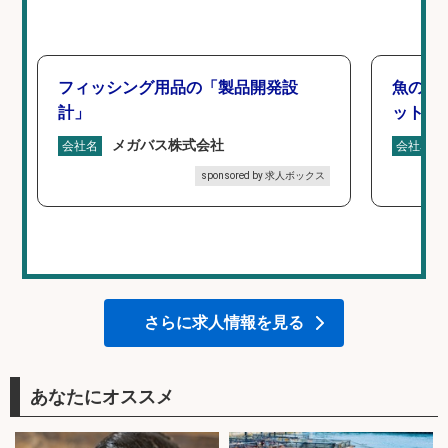
フィッシング用品の「製品開発設
魚の「
計」
ットを
メガバス株式会社
会社名
会社名
sponsored by 求人ボックス
さらに求人情報を見る
あなたにオススメ