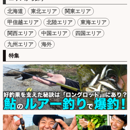
北海道
東北エリア
関東エリア
甲信越エリア
北陸エリア
東海エリア
関西エリア
中国エリア
四国エリア
九州エリア
海外
特集