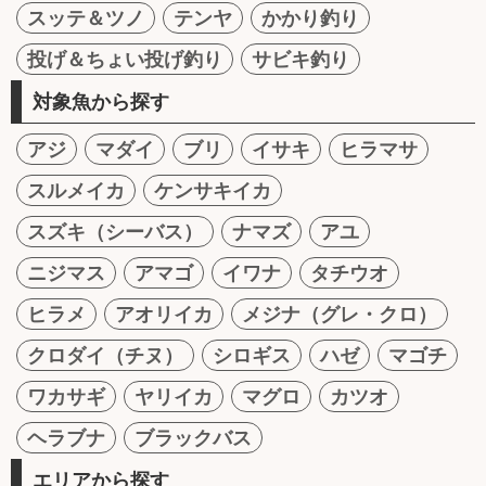
スッテ＆ツノ
テンヤ
かかり釣り
投げ＆ちょい投げ釣り
サビキ釣り
対象魚から探す
アジ
マダイ
ブリ
イサキ
ヒラマサ
スルメイカ
ケンサキイカ
スズキ（シーバス）
ナマズ
アユ
ニジマス
アマゴ
イワナ
タチウオ
ヒラメ
アオリイカ
メジナ（グレ・クロ）
クロダイ（チヌ）
シロギス
ハゼ
マゴチ
ワカサギ
ヤリイカ
マグロ
カツオ
ヘラブナ
ブラックバス
エリアから探す