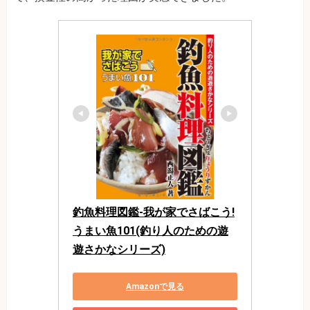
釣魚料理図鑑-我が家でさばこう!
うまい魚101(釣り人のための遊
遊さかなシリーズ)
Amazonで見る