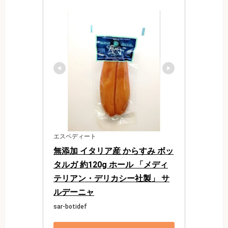
エスペディート
無添加 イタリア産 からすみ ボッ
タルガ 約120g ホール 「メディ
テリアン・デリカシー社製」 サ
ルデーニャ
sar-botidef