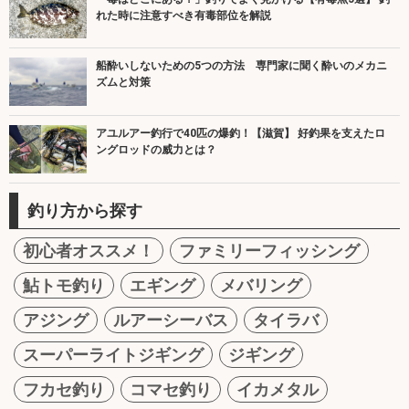
れた時に注意すべき有毒部位を解説
船酔いしないための5つの方法 専門家に聞く酔いのメカニ
ズムと対策
アユルアー釣行で40匹の爆釣！【滋賀】 好釣果を支えたロ
ングロッドの威力とは？
釣り方から探す
初心者オススメ！
ファミリーフィッシング
鮎トモ釣り
エギング
メバリング
アジング
ルアーシーバス
タイラバ
スーパーライトジギング
ジギング
フカセ釣り
コマセ釣り
イカメタル