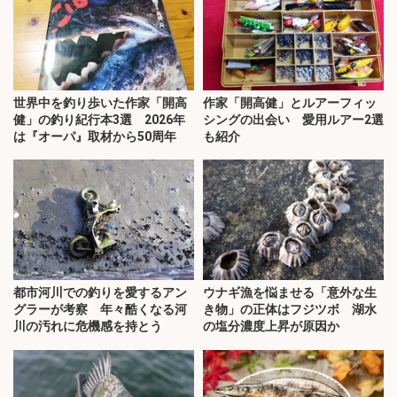
世界中を釣り歩いた作家「開高
作家「開高健」とルアーフィッ
健」の釣り紀行本3選 2026年
シングの出会い 愛用ルアー2選
は『オーパ』取材から50周年
も紹介
都市河川での釣りを愛するアン
ウナギ漁を悩ませる「意外な生
グラーが考察 年々酷くなる河
き物」の正体はフジツボ 湖水
川の汚れに危機感を持とう
の塩分濃度上昇が原因か