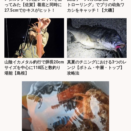
ってみた【佐賀】着底と同時に
トローリング」でブリの幼魚ワ
27.5cmでかキスがヒット！
カシをキャッチ！【大磯】
山陰イカメタル釣行で胴長20cm
真夏のチニングにおける3つのレ
サイズを中心に118匹と数釣り
ンジ【ボトム・中層・トップ】
堪能【島根】
攻略法