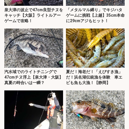
泉大津の波止で47cm良型チヌを
「メタルマル縛り」でキジハタ
キャッチ【大阪】ライトルアー
ゲームに挑戦【上越】35cm本命
ゲームで攻略！
に29cmアジもヒット！
汽水域でのライトチニングで
夏だ！海老だ！「えびすき漁」
47cmチヌ浮上【泉大津・大阪】
だ！浜名湖伝統漁を体験 車エ
真夏の時合いは一瞬？
ビも魚も大漁！【静岡】