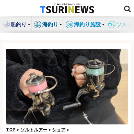
コ
ン
テ
船釣り
海釣り
海釣り施設
ソルト
ン
ツ
へ
ス
キ
ッ
プ
TOP
>
ソルトルアー
>
ショア
>