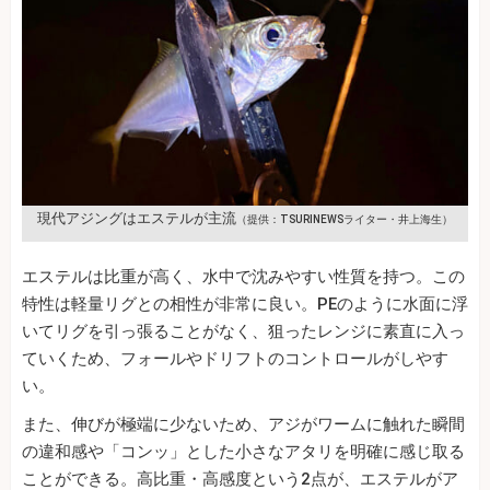
現代アジングはエステルが主流
（提供：TSURINEWSライター・井上海生）
エステルは比重が高く、水中で沈みやすい性質を持つ。この
特性は軽量リグとの相性が非常に良い。PEのように水面に浮
いてリグを引っ張ることがなく、狙ったレンジに素直に入っ
ていくため、フォールやドリフトのコントロールがしやす
い。
また、伸びが極端に少ないため、アジがワームに触れた瞬間
の違和感や「コンッ」とした小さなアタリを明確に感じ取る
ことができる。高比重・高感度という2点が、エステルがア