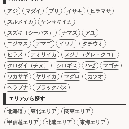
アジ
マダイ
ブリ
イサキ
ヒラマサ
スルメイカ
ケンサキイカ
スズキ（シーバス）
ナマズ
アユ
ニジマス
アマゴ
イワナ
タチウオ
ヒラメ
アオリイカ
メジナ（グレ・クロ）
クロダイ（チヌ）
シロギス
ハゼ
マゴチ
ワカサギ
ヤリイカ
マグロ
カツオ
ヘラブナ
ブラックバス
エリアから探す
北海道
東北エリア
関東エリア
甲信越エリア
北陸エリア
東海エリア