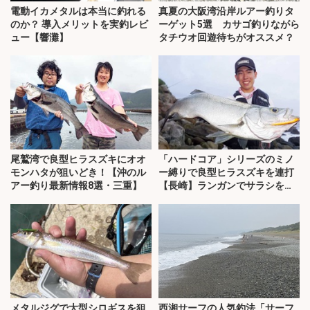
電動イカメタルは本当に釣れる
真夏の大阪湾沿岸ルアー釣りタ
のか？ 導入メリットを実釣レビ
ーゲット5選 カサゴ釣りながら
ュー【響灘】
タチウオ回遊待ちがオススメ？
尾鷲湾で良型ヒラスズキにオオ
「ハードコア」シリーズのミノ
モンハタが狙いどき！【沖のル
ー縛りで良型ヒラスズキを連打
アー釣り最新情報8選・三重】
【長崎】ランガンでサラシを攻
略！
メタルジグで大型シロギスを狙
西湘サーフの人気釣法「サーフ