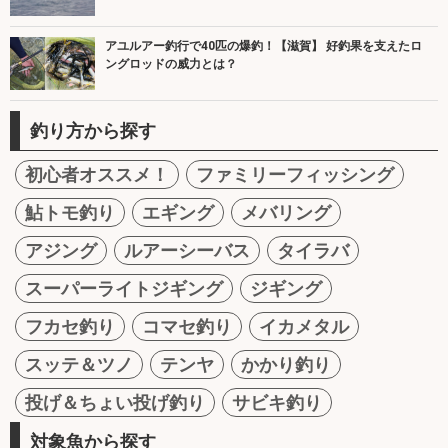
アユルアー釣行で40匹の爆釣！【滋賀】 好釣果を支えたロ
ングロッドの威力とは？
釣り方から探す
初心者オススメ！
ファミリーフィッシング
鮎トモ釣り
エギング
メバリング
アジング
ルアーシーバス
タイラバ
スーパーライトジギング
ジギング
フカセ釣り
コマセ釣り
イカメタル
スッテ＆ツノ
テンヤ
かかり釣り
投げ＆ちょい投げ釣り
サビキ釣り
対象魚から探す