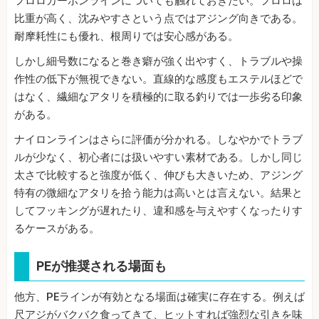
フロロカーボンラインについても触れておきたい。フロロは
比重が高く、沈みやすさという点ではアジング向きである。
耐摩耗性にも優れ、根周りでは安心感がある。
しかし細号数になると巻き癖が強く出やすく、トラブルや操
作性の低下が無視できない。直線的な感度もエステルほどで
はなく、繊細なアタリを積極的に取る釣りでは一歩劣る印象
がある。
ナイロンラインはさらに評価が分かれる。しなやかでトラブ
ルが少なく、初心者には扱いやすい素材である。しかし同じ
太さで比較すると強度が低く、伸びも大きいため、アジング
特有の微細なアタリを拾う能力は高いとは言えない。結果と
してフッキングが遅れたり、違和感を与えやすくなったりす
るケースがある。
PEが推奨される場面も
他方、PEラインが有効となる場面は確実に存在する。例えば
尺アジがバクバク食ってきて、ヒットすれば強烈な引きを味