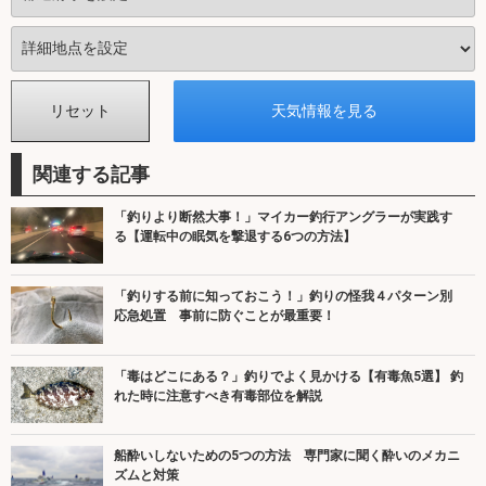
関連する記事
「釣りより断然大事！」マイカー釣行アングラーが実践す
る【運転中の眠気を撃退する6つの方法】
「釣りする前に知っておこう！」釣りの怪我４パターン別
応急処置 事前に防ぐことが最重要！
「毒はどこにある？」釣りでよく見かける【有毒魚5選】 釣
れた時に注意すべき有毒部位を解説
船酔いしないための5つの方法 専門家に聞く酔いのメカニ
ズムと対策