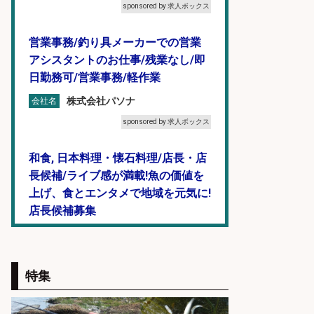
sponsored by 求人ボックス
営業事務/釣り具メーカーでの営業
アシスタントのお仕事/残業なし/即
日勤務可/営業事務/軽作業
株式会社パソナ
会社名
sponsored by 求人ボックス
和食, 日本料理・懐石料理/店長・店
長候補/ライブ感が満載!魚の価値を
上げ、食とエンタメで地域を元気に!
店長候補募集
魚と肴 いとおかし 魚と肴 いとお
会社名
かし
sponsored by 求人ボックス
特集
仕分け・シール貼り/釣り具などの