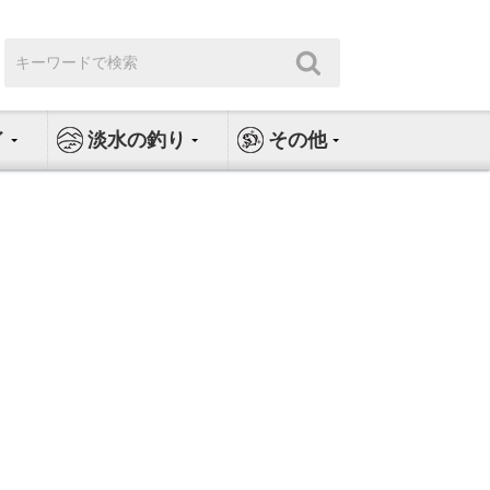
検
検
索:
索
イ
淡水の釣り
その他