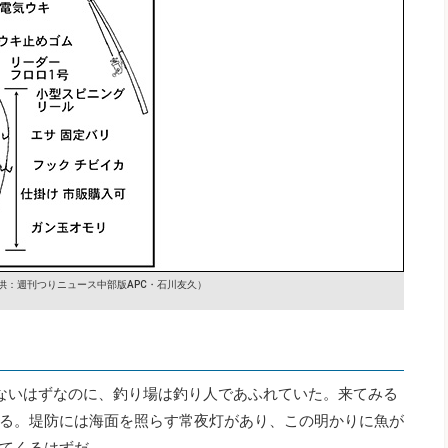
供：週刊つりニュース中部版APC・石川友久）
ないはずなのに、釣り場は釣り人であふれていた。来てみる
る。堤防には海面を照らす常夜灯があり、この明かりに魚が
てくるはずだ。