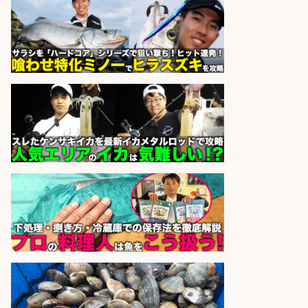
正社員募集
天草の魚と馬刺しの店 魚粋 天草
会社名
の魚と馬刺しの店 魚粋
sponsored by 求人ボックス
さらに求人情報を見る