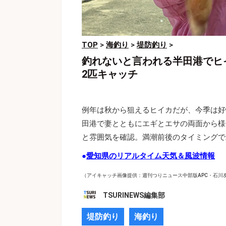
TOP
>
海釣り
>
堤防釣り
>
釣れないと言われる半田港でヒ
2匹キャッチ
例年は秋から狙えるヒイカだが、今季は好
田港で妻とともにエギとエサの両面から様
と雰囲気を確認。満潮前後のタイミングで
●
愛知県のリアルタイム天気＆風波情報
（アイキャッチ画像提供：週刊つりニュース中部版APC・石川
TSURINEWS編集部
堤防釣り
海釣り