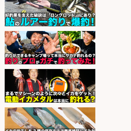
出荷作業/兵庫県/神戸市北区
UTエージェント株式会社
会社名
sponsored by 求人ボックス
フィッシング用品の「製品開発設
計」
メガバス株式会社
会社名
sponsored by 求人ボックス
精肉・青果・鮮魚販売/志布志市内
でお魚のカットや商品の陳列スタッ
フ/車通勤OK×時間選べる×未経験歓
迎/鹿児島県/志布志市
株式会社ホットスタッフ鹿児島
会社名
sponsored by 求人ボックス