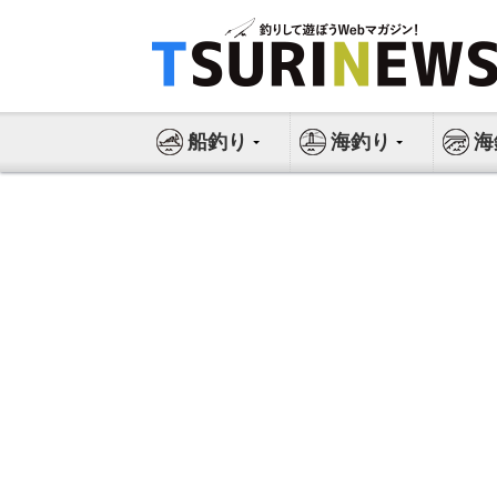
コ
ン
テ
ン
ツ
船釣り
海釣り
海
へ
ス
キ
ッ
プ