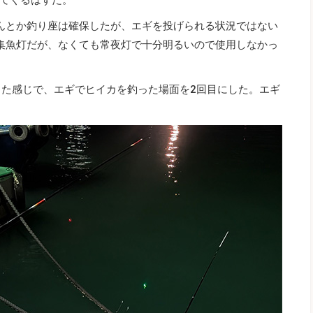
んとか釣り座は確保したが、エギを投げられる状況ではない
集魚灯だが、なくても常夜灯で十分明るいので使用しなかっ
った感じで、エギでヒイカを釣った場面を2回目にした。エギ