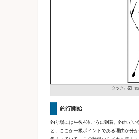
タックル図
（提
釣行開始
釣り場には午後4時ごろに到着。釣れてい
と、ここが一級ポイントである理由が分か
集まっている。この状況ならイカも集まっ