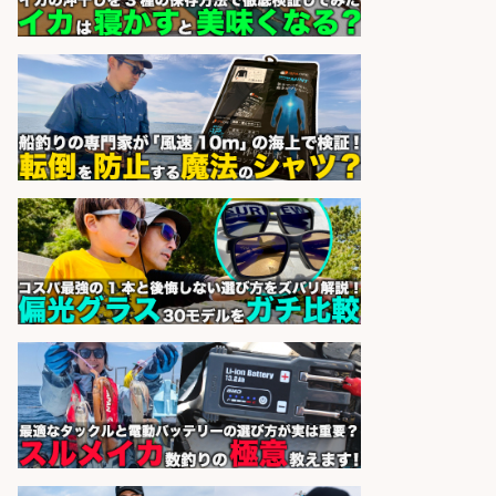
和食, 日本料理・懐石料理/店長・店
長候補/旬と手作りにこだわる!さか
なの価値を上げ、地域を元気に!店長
候補募集
博多 華吉 博多 華吉
会社名
sponsored by 求人ボックス
営業事務/「大津市」釣り具メーカ
ーの物流事務・営業アシスタント/
小野駅から徒歩6分/「時給1,300
円」/大型連休あり×残業なし×土日
祝休み/滋賀県
株式会社ホットスタッフ滋賀
会社名
sponsored by 求人ボックス
和食, 居酒屋/キッチンスタッフ/天草
の魚と馬刺しの店 キッチンスタッフ