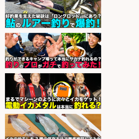
株式会社旬
会社名
sponsored by 求人ボックス
魚の調理経験が活かせる「鮮魚加
工/食品工場スタッフ」
株式会社松屋フーズ
会社名
sponsored by 求人ボックス
配達/ドライバー/ドライバー補助 魚
の梱包 年齢経験不問/完全週休2日で
最低月収33万円保証
株式会社ワイズ
会社名
sponsored by 求人ボックス
日払いOKで即日収入/飲食・フード
その他/「神戸市灘区」 自転車/王子
公園駅徒歩4分のスーパーでお魚の