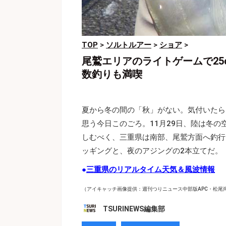
TOP
>
ソルトルアー
>
ショア
>
尾鷲エリアのライトゲームで2
数釣りも満喫
夏から冬の間の「秋」がない。気付いたら
思う今日このごろ。11月29日、陸は冬
しむべく、三重県は南部、尾鷲方面へ釣行
ッギングと、夜のアジングの2本立てだ。
●
三重県のリアルタイム天気＆風波情報
（アイキャッチ画像提供：週刊つりニュース中部版APC・松尾
TSURINEWS編集部