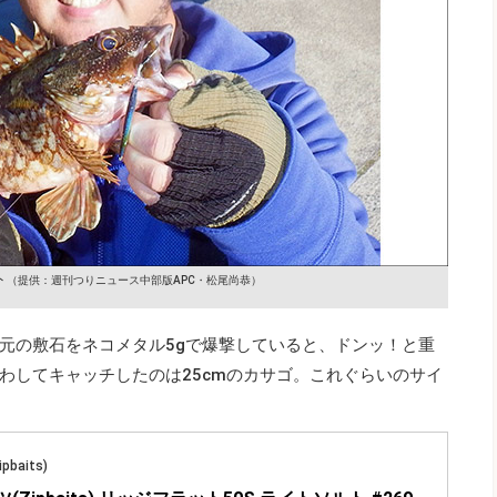
ト
（提供：週刊つりニュース中部版APC・松尾尚恭）
元の敷石をネコメタル5gで爆撃していると、ドンッ！と重
わしてキャッチしたのは25cmのカサゴ。これぐらいのサイ
baits)