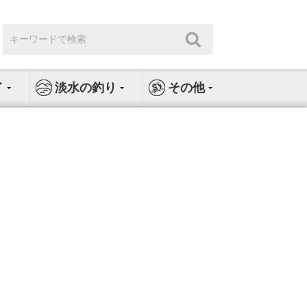
検
検
索:
索
イ
淡水の釣り
その他