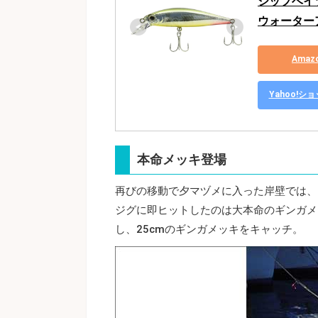
ジップベイツ(
ウォーター
Ama
Yahoo!
本命メッキ登場
再びの移動で夕マヅメに入った岸壁では、
ジグに即ヒットしたのは大本命のギンガメ
し、25cmのギンガメッキをキャッチ。