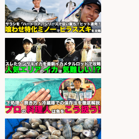
ホールスタッフ/20代～30代が活躍
中/高時給/週3日～OK/お肉・お魚料
理のキッチンスタッフ@西武池袋/
東京都
株式会社ディンプル
会社名
sponsored by 求人ボックス
さらに求人情報を見る