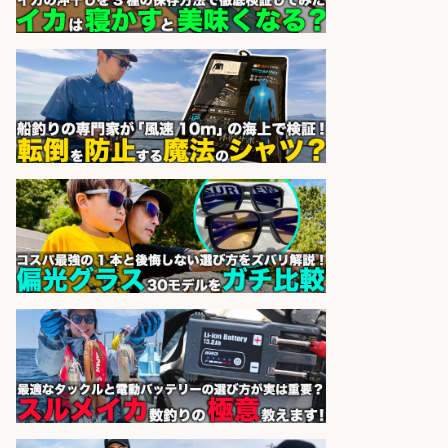
加工やお刺身の盛り付け/日払いOK/
未経験歓迎のシフト制日勤&バイク
通勤OK
パーソルファクトリーパートナ
会社名
ーズ株式会社
sponsored by 求人ボックス
日払いOKで即日収入/キッチンスタ
ッフ/「神戸市灘区」バイク通勤OK/
王子公園駅徒歩4分のスーパーでお
魚の加工やお刺身の盛り付け/日払
いOK/未経験歓迎のシフト制日勤・
自転車
パーソルファクトリーパートナ
会社名
ーズ株式会社
sponsored by 求人ボックス