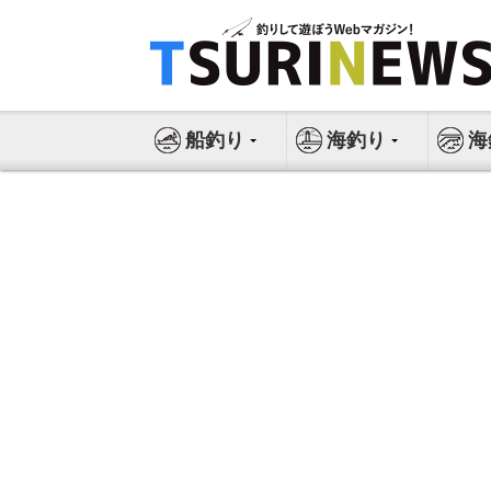
コ
ン
テ
ン
ツ
船釣り
海釣り
海
へ
ス
キ
ッ
プ