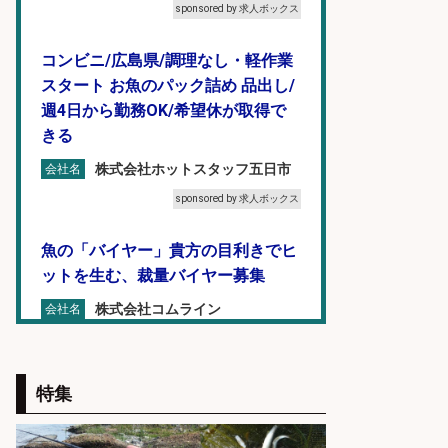
sponsored by 求人ボックス
コンビニ/広島県/調理なし・軽作業
スタート お魚のパック詰め 品出し/
週4日から勤務OK/希望休が取得で
きる
株式会社ホットスタッフ五日市
会社名
sponsored by 求人ボックス
魚の「バイヤー」貴方の目利きでヒ
ットを生む、裁量バイヤー募集
株式会社コムライン
会社名
sponsored by 求人ボックス
魚をさばける方必見「鮮魚部門スタ
特集
ッフ」/3つの働き方が選べる