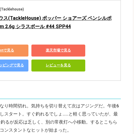
cklehouse)
ス(TackleHouse) ポッパー ショアーズ ペンシルポ
m 2.6g シラスボール #44 SPP44
zonで見る
楽天市場で見る
ショッピングで見る
レビューを見る
なり時間切れ。気持ちを切り替えて次はアジングだ。午後6
しスタート。すぐ釣れるでしょ……と軽く思っていたが、最
を釣るが反応は乏しく、別の常夜灯へ小移動。するとこちら
コンスタントなヒットが始まった。