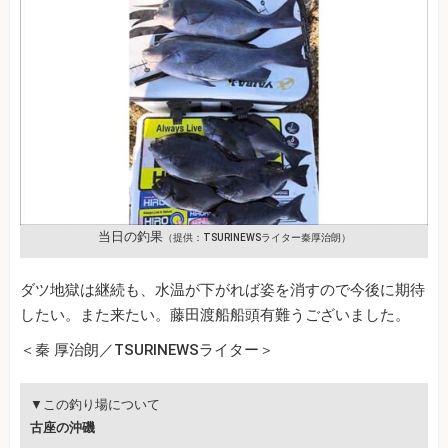
当日の釣果
（提供：TSURINEWSライター秦厚治朗）
ダツ地獄は継続も、水温が下がれば姿を消すので今後に期待
したい。また来たい。藤田渡船船頭有難うございました。
＜秦 厚治朗／TSURINEWSライター＞
▼この釣り場について
古座の沖磯