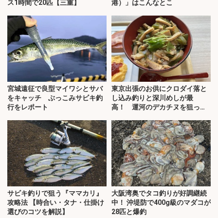
ス1時間で20匹【三重】
港）」はこんなとこ
宮城遠征で良型マイワシとサバ
東京出張のお供にクロダイ落と
をキャッチ ぶっこみサビキ釣
し込み釣りと深川めしが最
行をレポート
高！ 運河のデカチヌを狙って
みた
サビキ釣りで狙う『ママカリ』
大阪湾奥でタコ釣りが好調継続
攻略法 【時合い・タナ・仕掛け
中！ 沖堤防で400g級のマダコが
選びのコツを解説】
28匹と爆釣