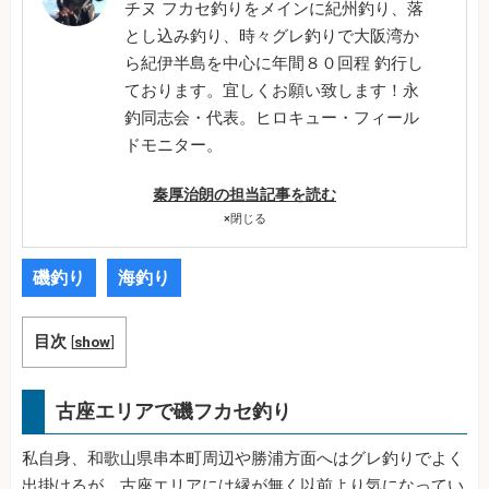
チヌ フカセ釣りをメインに紀州釣り、落
とし込み釣り、時々グレ釣りで大阪湾か
ら紀伊半島を中心に年間８０回程 釣行し
ております。宜しくお願い致します！永
釣同志会・代表。ヒロキュー・フィール
ドモニター。
秦厚治朗の担当記事を読む
×
閉じる
磯釣り
海釣り
目次
[
show
]
古座エリアで磯フカセ釣り
私自身、和歌山県串本町周辺や勝浦方面へはグレ釣りでよく
出掛けるが、古座エリアには縁が無く以前より気になってい