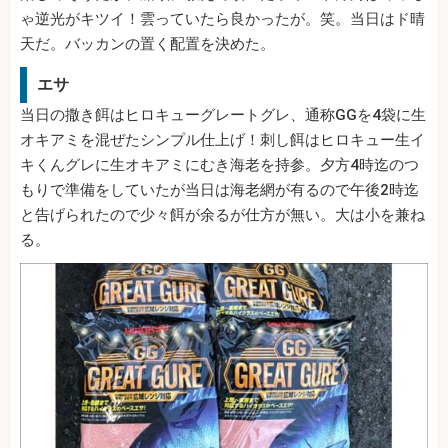
ゃ逆光がキツイ！雲っていたら良かったが。笑。当日はド晴
天だ。バッカンの置く配置を決めた。
エサ
当日の撒き餌はヒロキューグレートグレ、通称GGを4袋に生
オキアミを混ぜたシンプル仕上げ！刺し餌はヒロキュー生イ
キくんグレに生オキアミにむき海老を持参。夕方4時迄のつ
もりで準備をしていたが当日は海老網が有るので午後2時迄
と告げられたので少々餌が余るが仕方が無い。大は小を兼ね
る。