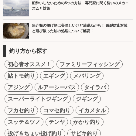
船酔いしないための5つの方法 専門家に聞く酔いのメカニ
ズムと対策
魚介類の揚げ物は美味しいけど油跳ねがち！ 破裂防止対策
と飛び散った油の処理について解説！
釣り方から探す
初心者オススメ！
ファミリーフィッシング
鮎トモ釣り
エギング
メバリング
アジング
ルアーシーバス
タイラバ
スーパーライトジギング
ジギング
フカセ釣り
コマセ釣り
イカメタル
スッテ＆ツノ
テンヤ
かかり釣り
投げ＆ちょい投げ釣り
サビキ釣り