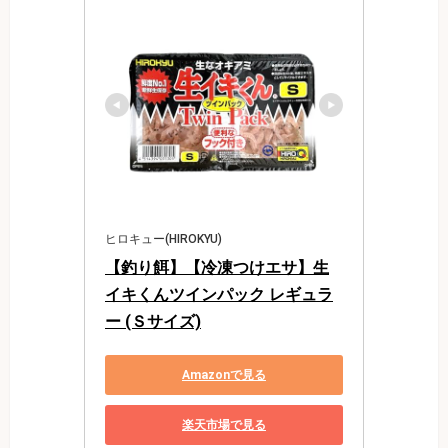
ヒロキュー(HIROKYU)
【釣り餌】【冷凍つけエサ】生
イキくんツインパック レギュラ
ー (Ｓサイズ)
Amazonで見る
楽天市場で見る