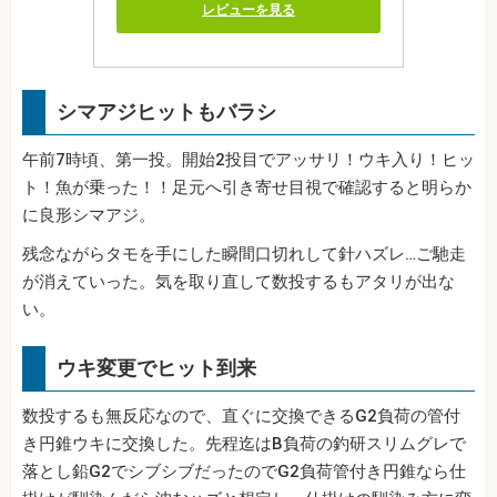
レビューを見る
シマアジヒットもバラシ
午前7時頃、第一投。開始2投目でアッサリ！ウキ入り！ヒッ
ト！魚が乗った！！足元へ引き寄せ目視で確認すると明らか
に良形シマアジ。
残念ながらタモを手にした瞬間口切れして針ハズレ…ご馳走
が消えていった。気を取り直して数投するもアタリが出な
い。
ウキ変更でヒット到来
数投するも無反応なので、直ぐに交換できるG2負荷の管付
き円錐ウキに交換した。先程迄はB負荷の釣研スリムグレで
落とし鉛G2でシブシブだったのでG2負荷管付き円錐なら仕