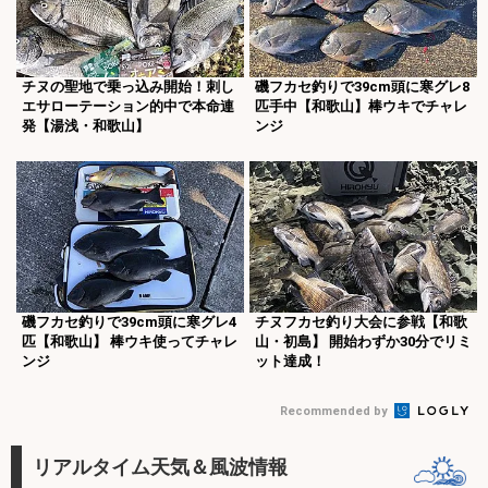
チヌの聖地で乗っ込み開始！刺し
磯フカセ釣りで39cm頭に寒グレ8
エサローテーション的中で本命連
匹手中【和歌山】棒ウキでチャレ
発【湯浅・和歌山】
ンジ
磯フカセ釣りで39cm頭に寒グレ4
チヌフカセ釣り大会に参戦【和歌
匹【和歌山】 棒ウキ使ってチャレ
山・初島】 開始わずか30分でリミ
ンジ
ット達成！
Recommended by
リアルタイム天気＆風波情報