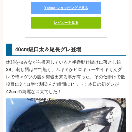
Yahoo!ショッピングで見る
レビューを見る
40cm級口太＆尾長グレ登場
休憩を挟みながら模索していると半遊動仕掛けに落とし鉛
2B、刺し餌は生で無く、ムキミかヒロキュー生イキくんグ
レで時々ダツの層を突破出来る事が有った。その仕掛けで数
投目に3ヒロ半で馴染んだ瞬間にヒット！本日の初グレが
42cmの綺麗な口太でした！