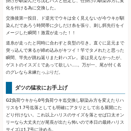
掛けが馴染んだら沈むハズと想定し、仕掛けの馴染み方に変
化を付ける為に交換した。
交換後第一投目、ド逆光でウキは全く見えないが今ウキが馴
染んだであろう時間帯に少しだけ糸を張り、刺し餌先行をイ
メージした瞬間！激震が走った！！
道糸が走ったと同時に合わすと良型の引き。直ぐに足元まで
突っ込んで来るが締め込みがキツイ！竿でタメれたと思った
瞬間、竿先が跳ね返りまた針ハズレ。姿は見えなかったが、
ゲストのイスズミであって欲しい……。万が一、尾が付く名
のグレなら未練たっぷりだ。
ダツの猛攻にお手上げ
G2負荷ウキから0号負荷ウキ迄交換し馴染み方を変えたりハ
リスを1.7号迄落としても明確にアタリとして出る展開にた
どり付けない。これ以上ハリスのサイズを落とせば口太オン
リーなら大丈夫だが尾長が出たら怖いので本日の最終ハリス
サイズは1.7号に決める。