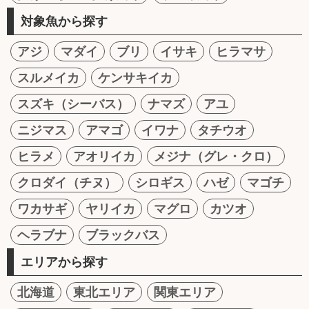
対象魚から探す
アジ
マダイ
ブリ
イサキ
ヒラマサ
スルメイカ
ケンサキイカ
スズキ（シーバス）
ナマズ
アユ
ニジマス
アマゴ
イワナ
タチウオ
ヒラメ
アオリイカ
メジナ（グレ・クロ）
クロダイ（チヌ）
シロギス
ハゼ
マゴチ
ワカサギ
ヤリイカ
マグロ
カツオ
ヘラブナ
ブラックバス
エリアから探す
北海道
東北エリア
関東エリア