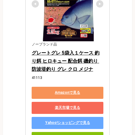
ノーブランド品
グレートグレ 5袋入１ケース 釣
り餌 ヒロキュー 配合餌 磯釣り 
防波堤釣り グレ クロ メジナ
41113
Amazonで見る
楽天市場で見る
Yahoo!ショッピングで見る