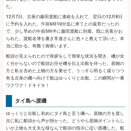
た。
12月7日、古座の藤田渡船に連絡を入れて、翌日の12月8日
に予約を入れた。午前6時10分迄に来てとの返答だったの
で、少し早めの午前5時半に藤田渡船に到着。既に先客がお
られた。渡船名簿を書き常連さんに色々と教えて頂いた。本
当に助かる。有難う御座います。
船頭が見えられたので挨拶をして簡単な状況を聞き、磯が全
く分からないので船頭お任せ磯を伝え出船を待った。底物の
方と私を含めた上物の方を乗せて、うっすら明るく成りつつ
有る古座の磯へ向けて船はゆっくりと出船。この瞬間が一番
ワクワク！ドキドキ！
タイ島へ渡磯
ゆっくりと出船し初めにタイ島と言う磯へ。底物の方を渡し
次に私に船頭から声が掛かった。どうやら底物ポイントらし
いが上物も大丈夫な様なんで船頭の指示に従い渡磯した。船