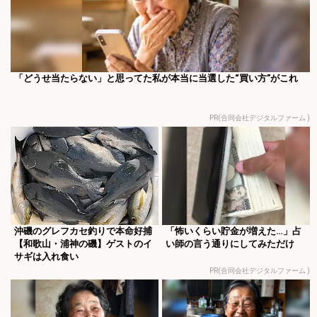
「どうせ当たらない」と思ってた私が本当に当選した“買い方”がこれ
PR(合同会社デジタルファーム )
沖磯のグレフカセ釣りで本命好捕
「怖いくらい貯金が増えた…」占
【和歌山・浦神の磯】ゲストのイ
い師の言う通りにしてみただけ
サギは入れ食い
PR(合同会社デジタルファーム )