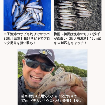
白子漁港のサビキ釣りでサッパ
梅雨～初夏は漁港のちょい投げ
26匹【三重】投げサビキでブロ
が面白い【田ノ浦漁港】15cm級
ック周りを狙い撃ち！
キス16匹をキャッチ！
碧南海釣り広場でのチョイ投げ釣りで
17cmドデカい「ウロハゼ」登場！【愛
知】