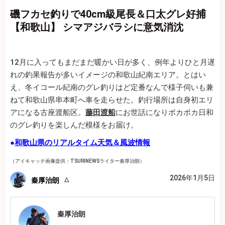
磯フカセ釣りで40cm級尾長＆口太グレ好捕
【和歌山】 シマアジバラシに意気消沈
12月に入ってもまだまだ暖かい日が多く、例年よりひと月遅
れの釣果報告が多いイメージの和歌山紀南エリア。とはい
え、冬イコール紀南のグレ釣りはど定番なんで様子伺いも兼
ねて和歌山県串本町へ車を走らせた。釣行場所は自身初エリ
アになる古座渡船区。
藤田渡船
にお世話になりポカポカ日和
のグレ釣りを楽しんだ模様をお届け。
●
和歌山県のリアルタイム天気＆風波情報
（アイキャッチ画像提供：TSURINEWSライター秦厚治朗）
2026年1月5日
秦厚治朗
秦厚治朗