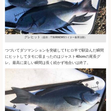
グレヒット
（提供：TSURINEWSライター秦厚治朗）
つづいてダツマンションを突破して1ヒロ半で馴染んだ瞬間
にヒットしてタモに収まったのはジャスト40cmの尾長グ
レ。最高に楽しい瞬間は長く続かず地合いは終了。