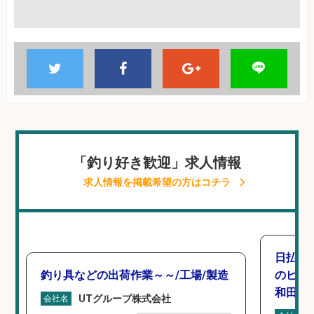
「釣り好き歓迎」求人情報
求人情報を掲載希望の方はコチラ
日払い
釣り具などの出荷作業～～/工場/製造
のピッキ
和田市
UTグループ株式会社
会社名