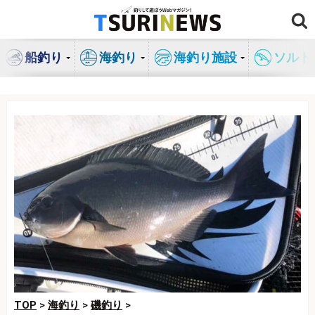
コ
ン
テ
船釣り
海釣り
海釣り施設
ソルト
ン
ツ
へ
ス
キ
ッ
プ
TOP
>
海釣り
>
磯釣り
>