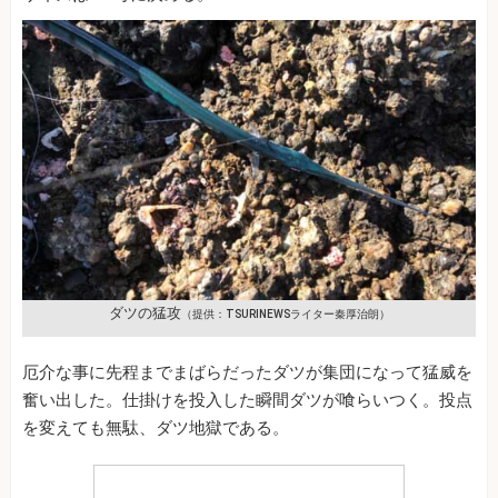
ダツの猛攻
（提供：TSURINEWSライター秦厚治朗）
厄介な事に先程までまばらだったダツが集団になって猛威を
奮い出した。仕掛けを投入した瞬間ダツが喰らいつく。投点
を変えても無駄、ダツ地獄である。