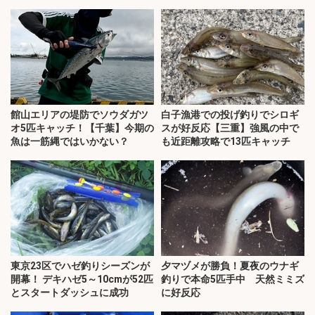
館山エリアの堤防でソウダガツ
白子漁港での投げ釣りでシロギ
オ5匹キャッチ！【千葉】今期の
スが好反応【三重】強風の中で
魚は一筋縄ではいかない？
も近距離攻略で13匹キャッチ
東京23区でハゼ釣りシーズンが
夕マヅメが勝負！夏夜のウナギ
開幕！ デキハゼ5～10cmが52匹
釣りで本命5匹手中 天然ミミズ
とスタートダッシュに成功
に好反応