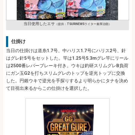
当日使用したエサ
（提供：TSURINEWSライター秦厚治朗）
仕掛け
当日の仕掛けは道糸1.7号、中ハリス1.7号にハリス2号、針
はグレ針5号をセットした。竿は1.25号5.3mグレ竿にリール
は2500番レバーブレーキ付き。ウキは釣研スリムグレB負荷
にガン玉G2を打ちスリムグレのトップを逆光トップに交換
した。円錐ウキで逆光を手探りするより明らかにタナを決め
て目視出来るからこの仕掛けを選択した。