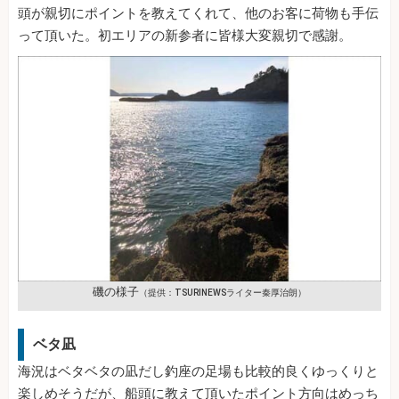
頭が親切にポイントを教えてくれて、他のお客に荷物も手伝
って頂いた。初エリアの新参者に皆様大変親切で感謝。
磯の様子
（提供：TSURINEWSライター秦厚治朗）
ベタ凪
海況はベタベタの凪だし釣座の足場も比較的良くゆっくりと
楽しめそうだが、船頭に教えて頂いたポイント方向はめっち